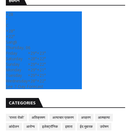
हवामान
+
28
°
C
+
28°
+
22°
Sangli
Thursday, 06
Friday
+
29°
+
23°
Saturday
+
28°
+
22°
Sunday
+
29°
+
22°
Monday
+
29°
+
21°
Tuesday
+
29°
+
21°
Wednesday
+
28°
+
22°
See 7-Day Forecast
CATEGORIES
'रास्ता रोको'
अतिक्रमण
अत्याचार प्रकरण
अपहरण
आत्महत्या
आंदोलन
आरोग्य
इलेक्ट्रॉनिक
इशारा
ईद मुबारक
उपोषण