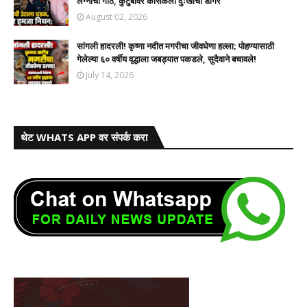
लग्नाची गाठ, कुटुंबावर कोसळला दुःखाचा डोंगर
August 02, 2026
सांगली हादरली! कृष्णा नदीत मगरीचा जीवघेणा हल्ला; पोहण्यासाठी
गेलेल्या ६० वर्षीय वृद्धाला जबड्यात पकडले, सुदैवाने बचावले!
July 14, 2026
थेट WHATS APP वर संपर्क करा