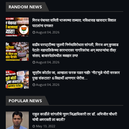
RANDOM NEWS
मिरज पंचायत समिती भाजपच्या ताब्यात; मविआसह खासदार विशाल
पाटलांना दणका!
August 04, 2026
वाढीव घरपट्टीच्या जुलमी निर्णयाविरोधात सांगली, मिरज अन् कुपवाड
पेटले! महापालिकेच्या कारभारावर नागरिकांचा अन् व्यापाऱ्यांचा तीव्र
संताप; बाजारपेठांमधील व्यवहार ठप्प!​
August 04, 2026
सुप्रीम कोर्टात जा, आम्हाला फरक पडत नाही! 'नीट'मुळे मोदी सरकार
पुन्हा संकटात? 6 विद्यार्थी आणणार जेरीस...
August 04, 2026
POPULAR NEWS
राहुल कार्डीले सांगलीचे नूतन जिल्हाधिकारी तर डॉ. अभिजीत चौधरी
यांची अमरावती ला बदली?
May 13, 2022