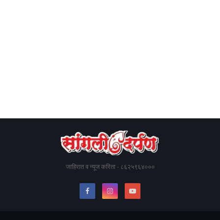
जाहिरात व न्यूज करिता - ८६२५९६४०००