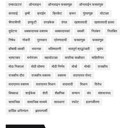
एन्काऊंटर!
ऑनलाइन
ऑनलाइन फसवणूक
ऑनलाईन फसवणुक
कारवाई
कृषी
क्राईम
क्रिकेट
क्रूर
गुंतवणूक
घोटाळा
चेंगराचेंगरी
ढगफुटी
दगडफेक
दंगल
दहशतवादी
दहशतवादी हल्ला
दुर्घटना
धक्कादायक वक्तव्य
धक्कादायक!
धमकी
निलंबन
निलंबित
निषेध
नोकरी
पुरस्कार
प्रेरणादायी
फसवणुक
फसवणूक
बॉम्बची धमकी
भयानक
भविष्यवाणी
भावपूर्ण श्रद्धांजली
भूकंप
भ्रष्टाचार
मनोरंजन
महाघोटाळा
माफीचा साक्षीदार
माहितीगार
मोठा निकाल!
मोठी घोषणा
मोठी निर्णय
मोर्चा
मोर्चा!
राजकीय
राजकीय दौरा
राजकीय वक्तव्य
वक्तव्य
वादग्रस्त पोस्ट
वादग्रस्त वक्तव्य
वादग्रस्त विधान
वादावादी
विधान
विरोध
विषबाधा
शाईफेक
शेती
शैक्षणिक
सन्मान
संप
संशयास्पद
सामाजिक
सामाजिक माध्यमे
सावधान!
स्फोट
हलगर्जीपणा
हार्दिक अभिनंदन
हृदयस्पर्शी