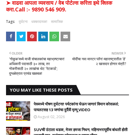
➤ वाढवा आपला व्यवसाय / वेब पोर्टल्स करिता इथे क्लिक
करा.Call :- 9890 546 909.
Tags:
दुर्घटना
धक्कादायक!
सामाजिक
OLDER
NEWER
'गोकुळ'मध्ये माजी संचालकांचा महाभ्रष्टाचार!
मोदींचा नवा मास्टर प्लॅन! महाराष्ट्रातील 'हे'
अधिकारी पदासाठी ३० लाख, तर
२ खासदार होणार मंत्री?
नोकरीसाठी २० लाखांचा थेट 'रेटकार्ड';
दुग्धक्षेत्रात प्रचंड खळबळ!
YOU MAY LIKE THESE POSTS
पेरूमध्ये भीषण दुर्घटना! पर्यटकांना घेऊन जाणारं विमान कोसळलं;
पायलटसह 13 जणांचा दुर्दैवी मृत्यू VIDEO
August 02, 2026
SUVची उंटाला धडक, मेजर हमजा निधन; महिनाभरापूर्वीच बांधली होती