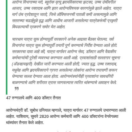
आरोग्य विभागाच्या मते, बहुतेक मृत्यू हृदयविकाराचा झटका, उच्च उंचीवरील
आजार, उच्च रक्तदाब आणि इतर आरोग्यविषयक कारणांमुळे झाले आहेत. यात्रा
मार्ग उंच प्रदेशातून जातो, जिथे ऑक्सिजनची पातळी कमी असल्यामुळे आणि
सततच्या चढाईमुळे वृद्ध आणि आधीच आजारी असलेल्या यात्रेकरूंची प्रकृती
बिघडल्याची प्रकरणे समोर येत आहेत.
चारधाम यात्रा सुरू होण्यापूर्वी सरकारने अनेक आढावा बैठका घेतल्या. सर्व
विभागांना यात्रा सुरू होण्यापूर्वी तयारी पूर्ण करण्याचे निर्देश देण्यात आले होते.
सरकारचा दावा आहे की, यात्रा मार्गावर आरोग्य सेवा, डॉक्टर आणि वैद्यकीय
कर्मचाऱ्यांची पुरेशी व्यवस्था करण्यात आली आहे. प्रवाशांसाठी सल्लागार सूचना
(अ‍ॅडव्हायझरी) देखील जारी करण्यात आली होती, ज्यात वृद्ध, उच्च रक्तदाब,
मधुमेह आणि हृदयविकाराने ग्रस्त असलेल्या लोकांना आरोग्य तपासणी करून
घेण्याचा सल्ला देण्यात आला होता. आरोग्यमंत्र्यांनीही प्रवाशांना सावधगिरी
बाळगण्याचे आणि शरीरात त्रास जाणवल्यास त्वरित थांबण्याचे आवाहन केले.
47 रुग्णालये आणि 400 डॉक्टर तैनात
आरोग्यमंत्री डॉ. सुबोध उनियाल म्हणाले, यात्रा मार्गावर 47 रुग्णालये उभारण्यात आली
आहेत. याशिवाय, सुमारे 2820 आरोग्य कर्मचारी आणि 400 डॉक्टरांना वेगवेगळ्या
थांब्यांवर तैनात केले आहेत.