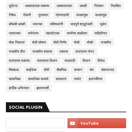
दुर्घटना
धक्कादायक वक्तव्य
धक्कादायक!
धमकी
निलंबन
निलंबित
निषेध
नोकरी
पुरस्कार
प्रेरणादायी
फसवणुक
फसवणूक
बॉम्बची धमकी
भयानक
भविष्यवाणी
भावपूर्ण श्रद्धांजली
भूकंप
भ्रष्टाचार
मनोरंजन
महाघोटाळा
माफीचा साक्षीदार
माहितीगार
मोठा निकाल!
मोठी घोषणा
मोठी निर्णय
मोर्चा
मोर्चा!
राजकीय
राजकीय दौरा
राजकीय वक्तव्य
वक्तव्य
वादग्रस्त पोस्ट
वादग्रस्त वक्तव्य
वादग्रस्त विधान
वादावादी
विधान
विरोध
विषबाधा
शाईफेक
शेती
शैक्षणिक
सन्मान
संप
संशयास्पद
सामाजिक
सामाजिक माध्यमे
सावधान!
स्फोट
हलगर्जीपणा
हार्दिक अभिनंदन
हृदयस्पर्शी
SOCIAL PLUGIN