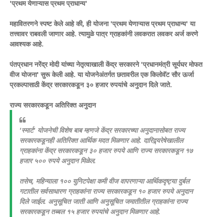
'प्रथम येणाऱ्यास प्रथम प्राधान्य'
महावितरणने स्पष्ट केले आहे की, ही योजना 'प्रथम येणाऱ्यास प्रथम प्राधान्य' या
तत्त्वावर राबवली जाणार आहे. त्यामुळे पात्र ग्राहकांनी लवकरात लवकर अर्ज करणे
आवश्यक आहे.
पंतप्रधान नरेंद्र मोदी यांच्या नेतृत्वाखाली केंद्र सरकारने 'प्रधानमंत्री सूर्यघर मोफत
वीज योजना' सुरू केली आहे. या योजनेअंतर्गत छतावरील एक किलोवॅट सौर ऊर्जा
प्रकल्पासाठी केंद्र सरकारकडून ३० हजार रुपयांचे अनुदान दिले जाते.
राज्य सरकारकडून अतिरिक्त अनुदान
'स्मार्ट' योजनेची विशेष बाब म्हणजे केंद्र सरकारच्या अनुदानासोबत राज्य
सरकारकडूनही अतिरिक्त आर्थिक मदत मिळणार आहे. दारिद्र्यरेषेखालील
ग्राहकांना केंद्र सरकारकडून ३० हजार रुपये आणि राज्य सरकारकडून १७
हजार ५०० रुपये अनुदान मिळेल.
तसेच, महिन्याला १०० युनिटपेक्षा कमी वीज वापरणाऱ्या आर्थिकदृष्ट्या दुर्बल
गटातील सर्वसाधारण ग्राहकांना राज्य सरकारकडून १० हजार रुपये अनुदान
दिले जाईल. अनुसूचित जाती आणि अनुसूचित जमातीतील ग्राहकांना राज्य
सरकारकडून तब्बल १५ हजार रुपयांचे अनुदान मिळणार आहे.