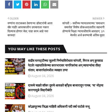
OLDER
NEWER
रुग्णांना ताटकळत ठेवणाऱ्या डॉक्टरांची आता
सांगली :- सर्वोच्च न्यायालयाच्या ‘समाधान
खैर नाही! आपत्कालीन उपचाराला नकार
समारोह’ विशेष लोकअदालतीत सहभागी
दिल्यास होणार जेल; पाहा काय आहे नवा
होण्याचे जिल्हा न्यायाधीशांचे आवाहन; ३१
कायदा!
मेपर्यंत अर्ज करण्याची अंतिम मुदत
YOU MAY LIKE THESE POSTS
वाढीव घरपट्टीच्या जुलमी निर्णयाविरोधात सांगली, मिरज अन् कुपवाड
पेटले! महापालिकेच्या कारभारावर नागरिकांचा अन् व्यापाऱ्यांचा तीव्र
संताप; बाजारपेठांमधील व्यवहार ठप्प!​
August 04, 2026
दारूचे चाहते शॉक! तुमचे आवडते ब्रँड्स बाजारातून गायब; 'या' मोठ्या
कारणामुळे विक्रीबंदी!
August 04, 2026
कोल्हापूरच्या जिल्हा माहिती अधिकारी पदी वर्षा पाटोळे रुजू