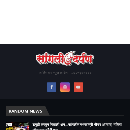
जाहिरात व न्यूज करिता - ८६२५९६४०००
RANDOM NEWS
ड्युटी संपवून निघाली अन्...सांगलीत मध्यरात्री भीषण अपघात, महिला
डॉक्टरचा दुर्दैवी मृत्यू