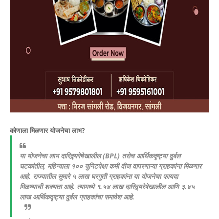
कोणाला मिळणार योजनेचा लाभ?
या योजनेचा लाभ दारिद्र्यरेषेखालील (BPL) तसेच आर्थिकदृष्ट्या दुर्बल
घटकांतील, महिन्याला १०० युनिटपेक्षा कमी वीज वापरणाऱ्या ग्राहकांना मिळणार
आहे. राज्यातील सुमारे ५ लाख घरगुती ग्राहकांना या योजनेचा फायदा
मिळण्याची शक्यता आहे. त्यामध्ये १.५४ लाख दारिद्र्यरेषेखालील आणि ३.४५
लाख आर्थिकदृष्ट्या दुर्बल ग्राहकांचा समावेश आहे.