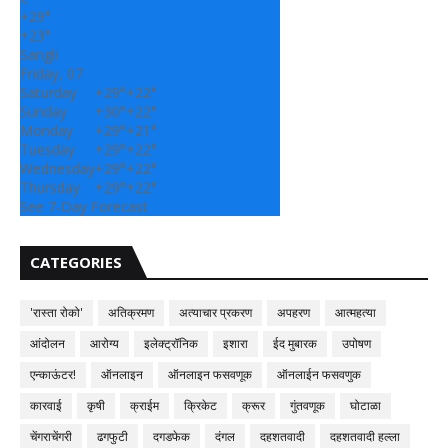
+
29°
+
23°
Sangli
Friday, 07
Saturday
+
29°
+
22°
Sunday
+
30°
+
22°
Monday
+
29°
+
21°
Tuesday
+
29°
+
22°
Wednesday
+
29°
+
22°
Thursday
+
29°
+
22°
See 7-Day Forecast
CATEGORIES
'रास्ता रोको'
अतिक्रमण
अत्याचार प्रकरण
अपहरण
आत्महत्या
आंदोलन
आरोग्य
इलेक्ट्रॉनिक
इशारा
ईद मुबारक
उपोषण
एन्काऊंटर!
ऑनलाइन
ऑनलाइन फसवणूक
ऑनलाईन फसवणुक
कारवाई
कृषी
क्राईम
क्रिकेट
क्रूर
गुंतवणूक
घोटाळा
चेंगराचेंगरी
ढगफुटी
दगडफेक
दंगल
दहशतवादी
दहशतवादी हल्ला