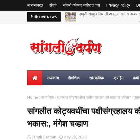
आमच्याबद्दल
संपर्क
सांगली दर्पणवर जाहिरात करा
Privacy Policy
Di
हसतमुख तरुण काळाच्या पडद्याआड: अक्षय विष्
🔴 LIVE NEWS
राजकीय
शैक्षणिक
सांस्कृतिक
क्राईम
कृषी
Home
सामाजिक
सांगलीत कोट्यवधींचा पक्षीसंग्रहालय की गाढवांचा तबेला? 'प्रताप
सांगलीत कोट्यवधींचा पक्षीसंग्रहालय की
भकास:, मंगेश चव्हाण
Sangli Darpan
May 28, 2026