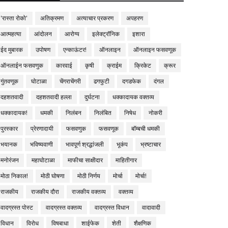
'रास्ता रोको'
अतिक्रमण
अत्याचार प्रकरण
अपहरण
आत्महत्या
आंदोलन
आरोग्य
इलेक्ट्रॉनिक
इशारा
ईद मुबारक
उपोषण
एन्काऊंटर!
ऑनलाइन
ऑनलाइन फसवणूक
ऑनलाईन फसवणुक
कारवाई
कृषी
क्राईम
क्रिकेट
क्रूर
गुंतवणूक
घोटाळा
चेंगराचेंगरी
ढगफुटी
दगडफेक
दंगल
दहशतवादी
दहशतवादी हल्ला
दुर्घटना
धक्कादायक वक्तव्य
धक्कादायक!
धमकी
निलंबन
निलंबित
निषेध
नोकरी
पुरस्कार
प्रेरणादायी
फसवणुक
फसवणूक
बॉम्बची धमकी
भयानक
भविष्यवाणी
भावपूर्ण श्रद्धांजली
भूकंप
भ्रष्टाचार
मनोरंजन
महाघोटाळा
माफीचा साक्षीदार
माहितीगार
मोठा निकाल!
मोठी घोषणा
मोठी निर्णय
मोर्चा
मोर्चा!
राजकीय
राजकीय दौरा
राजकीय वक्तव्य
वक्तव्य
वादग्रस्त पोस्ट
वादग्रस्त वक्तव्य
वादग्रस्त विधान
वादावादी
विधान
विरोध
विषबाधा
शाईफेक
शेती
शैक्षणिक