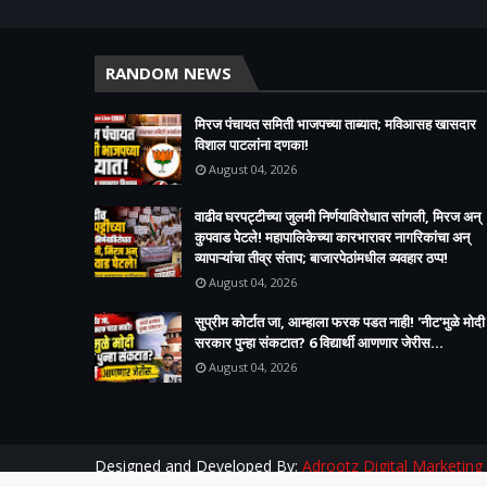
RANDOM NEWS
मिरज पंचायत समिती भाजपच्या ताब्यात; मविआसह खासदार
विशाल पाटलांना दणका!
August 04, 2026
वाढीव घरपट्टीच्या जुलमी निर्णयाविरोधात सांगली, मिरज अन्
कुपवाड पेटले! महापालिकेच्या कारभारावर नागरिकांचा अन्
व्यापाऱ्यांचा तीव्र संताप; बाजारपेठांमधील व्यवहार ठप्प!​
August 04, 2026
सुप्रीम कोर्टात जा, आम्हाला फरक पडत नाही! 'नीट'मुळे मोदी
सरकार पुन्हा संकटात? 6 विद्यार्थी आणणार जेरीस...
August 04, 2026
Designed and Developed By:
Adrootz Digital Marketing