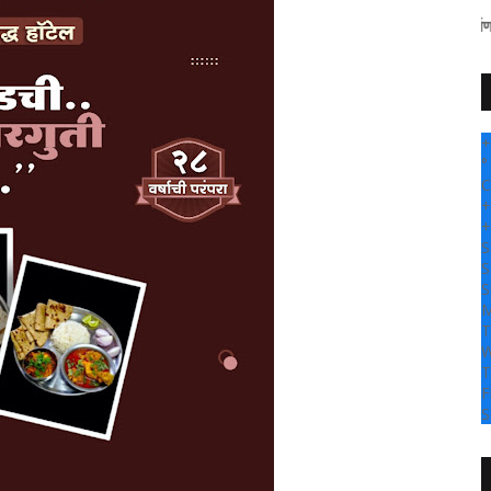
" सांगली दर्पण न्यूज वर आपल्य
+
°
C
+
+
S
S
S
M
T
W
T
F
S