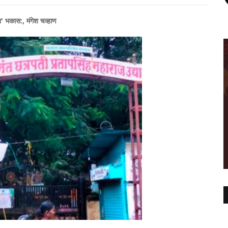
ान' भकास:, मंगेश चव्हाण