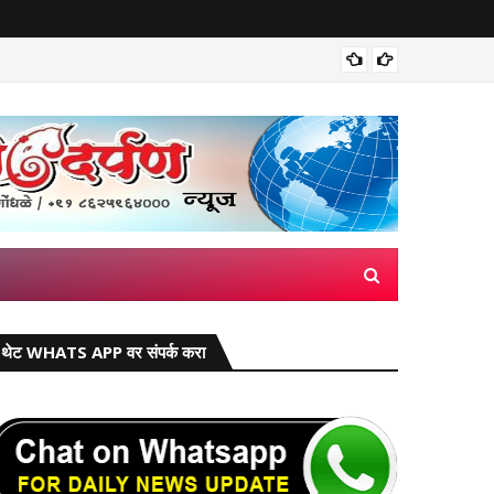
मिरज पंच
थेट WHATS APP वर संपर्क करा