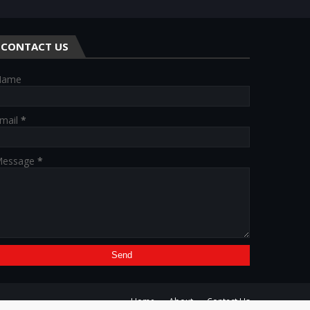
CONTACT US
Name
mail
*
essage
*
Home
About
Contact Us