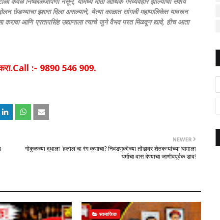
टाळा केवळ निष्काळजीपणा नसून, यामध्ये मोठा आर्थिक गैरव्यवहार झाल्याचा संशय
र आंदोलन छेडण्याचा इशारा दिला असल्याने, येत्या काळात सांगली महापालिकेत यावरून
ा करावा आणि प्रतापसिंह उद्यानाला त्याचे जुने वैभव परत मिळवून द्यावे, हीच आता
िक करा.Call :- 9890 546 909.
NEWER
ब
गोकुळच्या दूधाला 'हलाल'चा रंग कुणाचा? निवडणुकीच्या तोंडावर शेतकऱ्यांच्या घामाला
धर्माचा वास देण्याचा जाणीवपूर्वक डाव!
सामाजिक