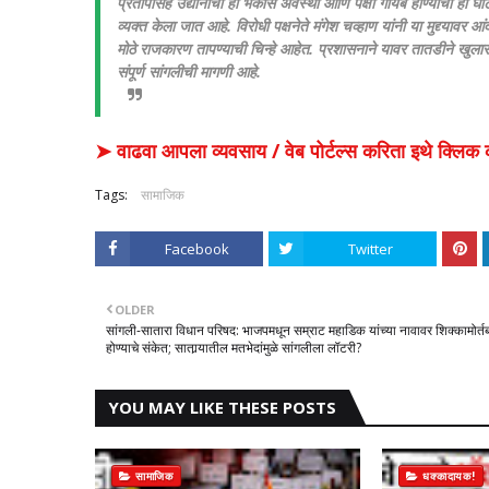
प्रतापसिंह उद्यानाची ही भकास अवस्था आणि पक्षी गायब होण्याचा हा घो
व्यक्त केला जात आहे. विरोधी पक्षनेते मंगेश चव्हाण यांनी या मुद्द्याव
मोठे राजकारण तापण्याची चिन्हे आहेत.
​प्रशासनाने यावर तातडीने खुलास
संपूर्ण सांगलीची मागणी आहे.
➤ वाढवा आपला व्यवसाय / वेब पोर्टल्स करिता इथे क्ल
Tags:
सामाजिक
Facebook
Twitter
OLDER
सांगली-सातारा विधान परिषद: भाजपमधून सम्राट महाडिक यांच्या नावावर शिक्कामोर्त
होण्याचे संकेत; सातार्‍यातील मतभेदांमुळे सांगलीला लॉटरी?
YOU MAY LIKE THESE POSTS
सामाजिक
धक्कादायक!