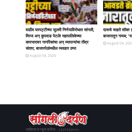
वाढीव घरपट्टीच्या जुलमी निर्णयाविरोधात सांगली,
दारूचे चाहते शॉक! 
मिरज अन् कुपवाड पेटले! महापालिकेच्या
बाजारातून गायब; 'या
कारभारावर नागरिकांचा अन् व्यापाऱ्यांचा तीव्र
August 04, 202
संताप; बाजारपेठांमधील व्यवहार ठप्प!​
August 04, 2026
जाहिरात व न्यूज करिता - ८६२५९६४०००