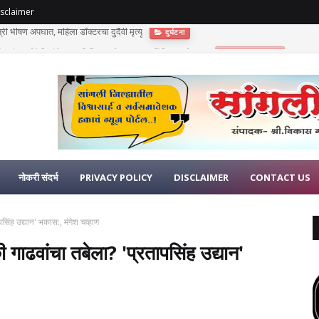
sclaimer
णुपंत सूर्यवंशी यांचे अकाली निधन; दोन लहान मुलींनी गमावले छत्र
भावपूर्ण श्रद्धांजली
नोकरी संदर्भ
PRIVACY POLICY
DISCLAIMER
CONTACT US
सिंह उद्यान' भकास:, मंगेश चव्हाण
 गाढवांचा तबेला? 'प्रतापसिंह उद्यान'