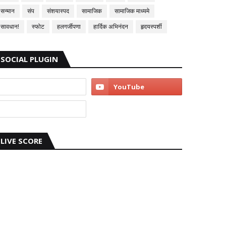
सन्मान
संप
संशयास्पद
सामाजिक
सामाजिक माध्यमे
सावधान!
स्फोट
हलगर्जीपणा
हार्दिक अभिनंदन
हृदयस्पर्शी
SOCIAL PLUGIN
LIVE SCORE