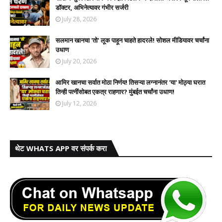
डॉक्टर, अभिनेत्यावर गंभीर सर्जरी
July 28, 2026
सलमान खानचा 'तो' लूक पाहून चाहते हादरले! सोशल मीडियावर चर्चांना
उधाण
July 20, 2026
आमिर खानचा सर्वात मोठा निर्णय! तिसऱ्या लग्नानंतर 'या' मोठ्या घरात
तिन्ही पत्नींसोबत एकत्र राहणार? मुंबईत चर्चांना उधाण!
July 12, 2026
थेट WHATS APP वर संपर्क करा