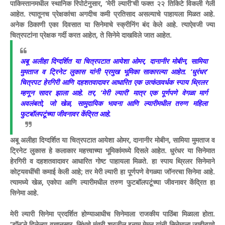
पाकिस्तानमधील स्थानिक रिपोर्टनुसार, ‘मेरी ल्यारी’ची फक्त २२ तिकिटे विकली गेली
आहेत. त्यातूनच प्रेक्षकांचा अगदीच कमी प्रतिसाद असल्याचे पाहायला मिळत आहे.
अनेक ठिकाणी एका दिवसात या सिनेमाचे स्क्रीनिंग बंद केले आहे. त्याऐवजी ज्या
चित्रपटांना प्रेक्षक गर्दी करत आहेत, ते सिनेमे दाखविले जात आहेत.
अबू अलीहा दिग्दर्शित या चित्रपटात आयेशा ओमर, दानानीर मोबीन, सामिया
मुमताज व ट्रिनेट लुकास यांनी प्रमुख भूमिका साकारल्या आहेत. ‘धुरंधर’
चित्रपट हेरगिरी आणि दहशतवादावर आधारित एक उत्कंठावर्धक स्पाय थ्रिलर
म्हणून सादर झाला आहे. तर, ‘मेरी ल्यारी’ मात्र एक पूर्णपणे वेगळा मार्ग
अवलंबतो, जो खेळ, सामुदायिक भावना आणि ल्यारीमधील तरुण महिला
फुटबॉलपटूंच्या जीवनावर केंद्रित आहे.
अबू अलीहा दिग्दर्शित या चित्रपटात आयेशा ओमर, दानानीर मोबीन, सामिया मुमताज व
ट्रिनेट लुकास हे कलाकार महत्त्वाच्या भूमिकांमध्ये दिसले आहेत. धुरंधर या सिनेमात
हेरगिरी व दहशतवादावर आधारित गोष्ट पाहायला मिळते. हा स्पाय थ्रिलर सिनेमाने
कोट्यवधींची कमाई केली आहे; तर मेरी ल्यारी हा पूर्णपणे वेगळ्या जॉनरचा सिनेमा आहे.
त्यामध्ये खेळ, एकोपा आणि ल्यारीमधील तरुण फुटबॉलपटूंच्या जीवनावर केंद्रित हा
सिनेमा आहे.
मेरी ल्यारी सिनेमा प्रदर्शित होण्याआधीच सिनेमाला राजकीय पाठिंबा मिळाला होता.
‘डॉन’ने दिलेल्या वृत्तानुसार, सिंधचे मंत्री शरजील इनाम मेमन यांनी सिनेमाला जाहीरपणे