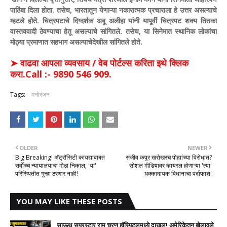
पाठिंबा दिला होता. तसेच, भारतातून येणाऱ्या नकारात्मक प्रचाराला हे उत्तर असल्याचे
म्हटले होते.
चित्रपटाचे दिग्दर्शक अबू अलीहा यांनी यापूर्वी चित्रपट शक्य तितका
वास्तववादी ठेवण्याचा हेतू असल्याचे सांगितले. तसेच, या सिनेमात स्थानिक लोकांचा
मोठ्या प्रमाणात सहभाग असल्याचेदेखील सांगितले होते.
➤ वाढवा आपला व्यवसाय / वेब पोर्टल्स करिता इथे क्लिक
करा.Call :- 9890 546 909.
Tags:
मनोरंजन
OLDER
NEWER
Big Breaking! अ‍ॅट्रॉसिटी कायद्याबाबत
संजीव कपूर खरोखरच पोह्यांच्या विरोधात?
सर्वोच्च न्यायालयाचा मोठा निकाल; 'या'
सोशल मीडियावर व्हायरल होणाऱ्या 'त्या'
परिस्थितीत गुन्हा ठरणार नाही!
धक्कादायक विधानाचा पर्दाफाश!
YOU MAY LIKE THESE POSTS
साऊथ सुपरस्टार राम चरण हॉस्पिटलमध्ये दाखल! अमेरिकेतून बोलावले