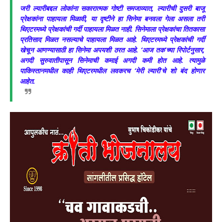
जरी ल्यारीबद्दल लोकांना सकारात्मक गोष्टी समजाव्यात, ल्यारीची दुसरी बाजू
प्रेक्षकांना पाहायला मिळावी, या दृष्टीने हा सिनेमा बनवला गेला असला तरी
थिएटरमध्ये प्रेक्षकांची गर्दी पाहायला मिळत नाही. सिनेमाला प्रेक्षकांचा तितकासा
प्रतिसाद मिळत नसल्याचे पाहायला मिळत आहे. थिएटरमध्ये प्रेक्षकांची गर्दी
खेचून आणण्यासाठी हा सिनेमा अपयशी ठरत आहे.
‘आज तक’च्या रिपोर्टनुसार,
अगदी सुरुवातीपासून सिनेमाची कमाई अगदी कमी होत आहे. त्यामुळे
पाकिस्तानमधील काही थिएटरमधील लवकरच ‘मेरी ल्यारी’चे शो बंद होणार
आहेत.