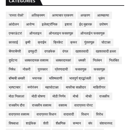
CATEGORIES
'रास्ता रोको'
अतिक्रमण
अत्याचार प्रकरण
अपहरण
आत्महत्या
आंदोलन
आरोग्य
इलेक्ट्रॉनिक
इशारा
ईद मुबारक
उपोषण
एन्काऊंटर!
ऑनलाइन
ऑनलाइन फसवणूक
ऑनलाईन फसवणुक
कारवाई
कृषी
क्राईम
क्रिकेट
क्रूर
गुंतवणूक
घोटाळा
चेंगराचेंगरी
ढगफुटी
दगडफेक
दंगल
दहशतवादी
दहशतवादी हल्ला
दुर्घटना
धक्कादायक वक्तव्य
धक्कादायक!
धमकी
निलंबन
निलंबित
निषेध
नोकरी
पुरस्कार
प्रेरणादायी
फसवणुक
फसवणूक
बॉम्बची धमकी
भयानक
भविष्यवाणी
भावपूर्ण श्रद्धांजली
भूकंप
भ्रष्टाचार
मनोरंजन
महाघोटाळा
माफीचा साक्षीदार
माहितीगार
मोठा निकाल!
मोठी घोषणा
मोठी निर्णय
मोर्चा
मोर्चा!
राजकीय
राजकीय दौरा
राजकीय वक्तव्य
वक्तव्य
वादग्रस्त पोस्ट
वादग्रस्त वक्तव्य
वादग्रस्त विधान
वादावादी
विधान
विरोध
विषबाधा
शाईफेक
शेती
शैक्षणिक
सन्मान
संप
संशयास्पद