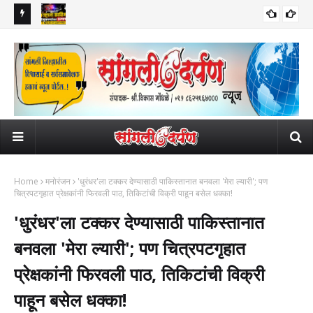
ी नोंद,
महाराष्ट्राला काळिमा! ५३ चिमुकल्यांवर अत्याचार, ६४९ व्हिडिओ अन् हजारो फोटो;
सांग
नंदुरबारच्या विकृत नराधमाचे हैराण करणारे कृत्य!
घेतल
Home
मनोरंजन
​'धुरंधर'ला टक्कर देण्यासाठी पाकिस्तानात बनवला 'मेरा ल्यारी'; पण
चित्रपटगृहात प्रेक्षकांनी फिरवली पाठ, तिकिटांची विक्री पाहून बसेल धक्का!
​'धुरंधर'ला टक्कर देण्यासाठी पाकिस्तानात
बनवला 'मेरा ल्यारी'; पण चित्रपटगृहात
प्रेक्षकांनी फिरवली पाठ, तिकिटांची विक्री
पाहून बसेल धक्का!