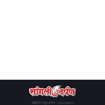
जाहिरात व न्यूज करिता - ८६२५९६४०००