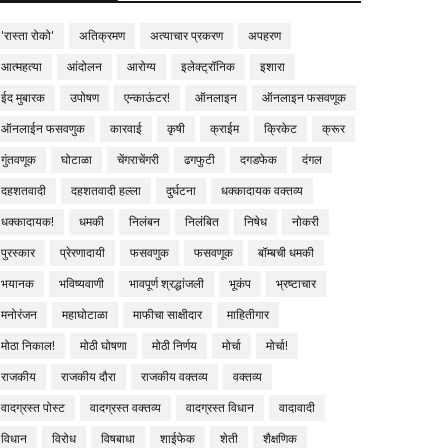
'रास्ता रोको'
अतिक्रमण
अत्याचार प्रकरण
अपहरण
आत्महत्या
आंदोलन
आरोग्य
इलेक्ट्रॉनिक
इशारा
ईद मुबारक
उपोषण
एन्काऊंटर!
ऑनलाइन
ऑनलाइन फसवणूक
ऑनलाईन फसवणुक
कारवाई
कृषी
क्राईम
क्रिकेट
क्रूर
गुंतवणूक
घोटाळा
चेंगराचेंगरी
ढगफुटी
दगडफेक
दंगल
दहशतवादी
दहशतवादी हल्ला
दुर्घटना
धक्कादायक वक्तव्य
धक्कादायक!
धमकी
निलंबन
निलंबित
निषेध
नोकरी
पुरस्कार
प्रेरणादायी
फसवणुक
फसवणूक
बॉम्बची धमकी
भयानक
भविष्यवाणी
भावपूर्ण श्रद्धांजली
भूकंप
भ्रष्टाचार
मनोरंजन
महाघोटाळा
माफीचा साक्षीदार
माहितीगार
मोठा निकाल!
मोठी घोषणा
मोठी निर्णय
मोर्चा
मोर्चा!
राजकीय
राजकीय दौरा
राजकीय वक्तव्य
वक्तव्य
वादग्रस्त पोस्ट
वादग्रस्त वक्तव्य
वादग्रस्त विधान
वादावादी
विधान
विरोध
विषबाधा
शाईफेक
शेती
शैक्षणिक