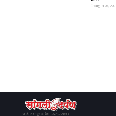
August 04, 202
जाहिरात व न्यूज करिता - ८६२५९६४०००