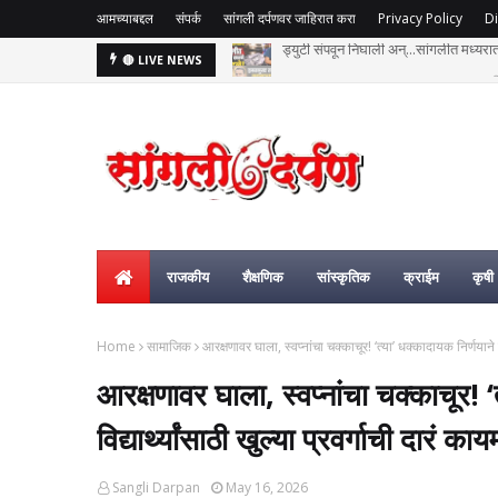
आमच्याबद्दल
संपर्क
सांगली दर्पणवर जाहिरात करा
Privacy Policy
Di
हसतमुख तरुण काळाच्या पडद्याआड: अक्षय विष्
🔴 LIVE NEWS
राजकीय
शैक्षणिक
सांस्कृतिक
क्राईम
कृषी
Home
सामाजिक
आरक्षणावर घाला, स्वप्नांचा चक्काचूर! ‘त्या’ धक्कादायक निर्णयाने मा
आरक्षणावर घाला, स्वप्नांचा चक्काचूर! ‘
विद्यार्थ्यांसाठी खुल्या प्रवर्गाची दारं क
Sangli Darpan
May 16, 2026