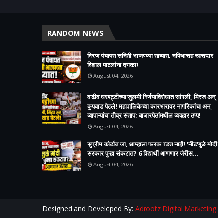
RANDOM NEWS
मिरज पंचायत समिती भाजपच्या ताब्यात; मविआसह खासदार
विशाल पाटलांना दणका!
August 04, 2026
वाढीव घरपट्टीच्या जुलमी निर्णयाविरोधात सांगली, मिरज अन्
कुपवाड पेटले! महापालिकेच्या कारभारावर नागरिकांचा अन्
व्यापाऱ्यांचा तीव्र संताप; बाजारपेठांमधील व्यवहार ठप्प!​
August 04, 2026
सुप्रीम कोर्टात जा, आम्हाला फरक पडत नाही! 'नीट'मुळे मोदी
सरकार पुन्हा संकटात? 6 विद्यार्थी आणणार जेरीस...
August 04, 2026
Designed and Developed By:
Adrootz Digital Marketing