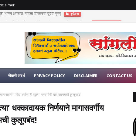
sclaimer
णुपंत सूर्यवंशी यांचे अकाली निधन; दोन लहान मुलींनी गमावले छत्र
भावपूर्ण श्रद्धांजली
नोकरी संदर्भ
PRIVACY POLICY
DISCLAIMER
CONTACT US
गासवर्गीय विद्यार्थ्यांसाठी खुल्या प्रवर्गाची दारं कायमची कुलूपबंद!
त्या’ धक्कादायक निर्णयाने मागासवर्गीय
ायमची कुलूपबंद!