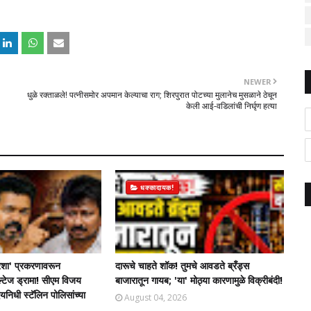
NEWER
धुळे रक्ताळले! पत्नीसमोर अपमान केल्याचा राग; शिरपुरात पोटच्या मुलानेच मुसळाने ठेचून
केली आई-वडिलांची निर्घृण हत्या
धक्कादायक!
शा' प्रकरणावरून
दारूचे चाहते शॉक! तुमचे आवडते ब्रँड्स
ल्टेज ड्रामा! सीएम विजय
बाजारातून गायब; 'या' मोठ्या कारणामुळे विक्रीबंदी!
िधी स्टॅलिन पोलिसांच्या
August 04, 2026