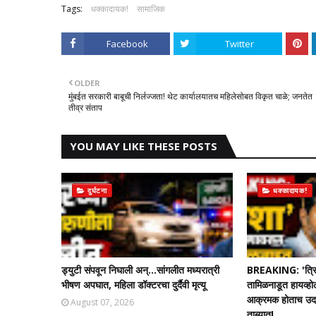
Tags:
धक्कादायक!
सामाजिक
Facebook
Twitter
OLDER
मुंबईत सरकारी बाबूची निर्लज्जता! थेट कार्यालयातच महिलेसोबत विकृत चाळे; जनतेत
तीव्र संताप
YOU MAY LIKE THESE POSTS
दुर्घटना
धक्कादायक!
ड्युटी संपवून निघाली अन्...सांगलीत मध्यरात्री
BREAKING: 'त्रि
भीषण अपघात, महिला डॉक्टरचा दुर्दैवी मृत्यू
तामिळनाडूत हायव्हो
आक्रमक होताच उदयन
August 07, 2026
ताब्यात!