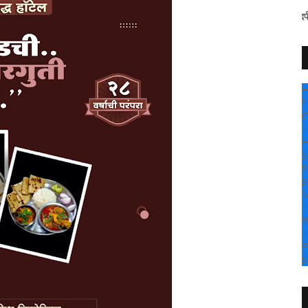
" सांगली दर्पण न्यूज वर आपल
+
°
C
+
+
S
S
S
M
T
W
T
F
S