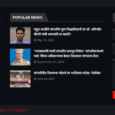
POPULAR NEWS
राहुल कार्डीले सांगलीचे नूतन जिल्हाधिकारी तर डॉ. अभिजीत
चौधरी यांची अमरावती ला बदली?
May 13, 2022
E
"मस्तवालांची मस्ती सांगलीत उतरवून मिळेल" सांगलीकरांमध्ये
चर्चा; सिंघम अधिकाऱ्याचा बेताल टिल्ल्याला चांगलाच टोला
M
September 01, 2024
सांगलीतील रिलायन्स ज्वेलर्स वर भरदिवसा दरोडा; गोळीबार
June 04, 2023
 And IT Solutions