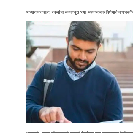
आरक्षणावर घाला, स्वप्नांचा चक्काचूर! ‘त्या’ धक्कादायक निर्णयाने मागासवर्गीय व