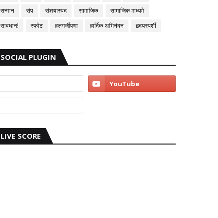
सन्मान
संप
संशयास्पद
सामाजिक
सामाजिक माध्यमे
सावधान!
स्फोट
हलगर्जीपणा
हार्दिक अभिनंदन
हृदयस्पर्शी
SOCIAL PLUGIN
LIVE SCORE