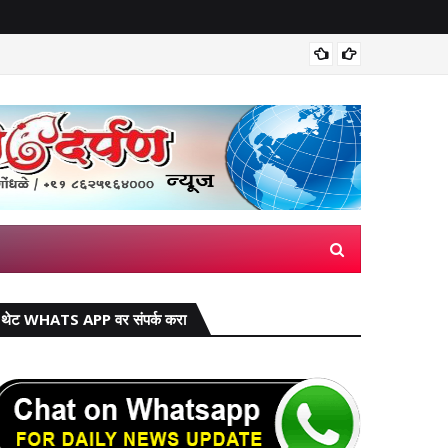
मिरज पंच
थेट WHATS APP वर संपर्क करा