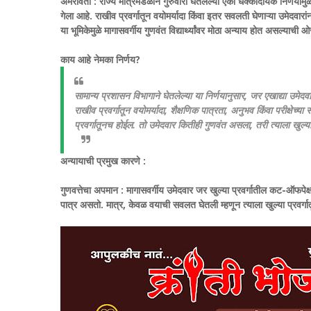
अमरावती :
राज्य मंत्रिमंडळाने गुरुवारी घेतलेल्या एका धक्कादायक निर्णयामुळे स
गेला आहे. राखीव प्रवर्गातून वयोमर्यादा किंवा इतर सवलती घेणाऱ्या उमेदवारा
या भूमिकेमुळे मागासवर्गीय गुणवंत विद्यार्थ्यांवर मोठा अन्याय होत असल्याची
काय आहे नेमका निर्णय?
सामान्य प्रशासन विभागाने घेतलेल्या या निर्णयानुसार, जर एखाद्या उमे
राखीव प्रवर्गातून वयोमर्यादा, शैक्षणिक पात्रता, अनुभव किंवा परीक्ष
प्रवर्गातूनच होईल. तो उमेदवार कितीही गुणवंत असला, तरी त्याला खुल्या
अन्यायाची प्रमुख कारणे :
गुणवत्तेचा अपमान : मागासवर्गीय उमेदवार जर खुल्या प्रवर्गातील कट-ऑफपेक्
पात्र असतो. मात्र, केवळ वयाची सवलत घेतली म्हणून त्याला खुल्या प्रवर्ग