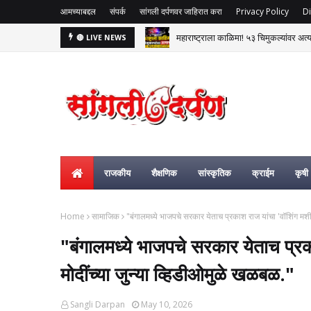
आमच्याबद्दल
संपर्क
सांगली दर्पणवर जाहिरात करा
Privacy Policy
Di
महाराष्ट्राला काळिमा! ५३ चिमुकल्यांवर अत्
🔴 LIVE NEWS
राजकीय
शैक्षणिक
सांस्कृतिक
क्राईम
कृषी
Home
सामाजिक
"बंगालमध्ये भाजपचे सरकार येताच प्रकाश राज यांचा 'वॉशिंग मशीन
"बंगालमध्ये भाजपचे सरकार येताच प्रक
मोदींच्या जुन्या व्हिडीओमुळे खळबळ."
Sangli Darpan
May 10, 2026