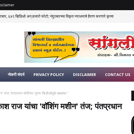
sclaimer
याचार, ६४९ व्हिडिओ अन् हजारो फोटो; नंदुरबारच्या विकृत नराधमाचे हैराण करणारे कृत्य!
नोकरी संदर्भ
PRIVACY POLICY
DISCLAIMER
CONTACT US
' तंज; पंतप्रधान मोदींच्या जुन्या व्हिडीओमुळे खळबळ."
ाश राज यांचा 'वॉशिंग मशीन' तंज; पंतप्रधान