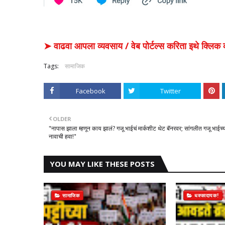
➤ वाढवा आपला व्यवसाय / वेब पोर्टल्स करिता इथे क्ल
Tags:
सामाजिक
Facebook
Twitter
OLDER
​"नापास झाला म्हणून काय झालं? गजू भाईचं मार्कशीट थेट बॅनरवर; सांगलीत गजू भाईच्
नावाची हवा!"
YOU MAY LIKE THESE POSTS
सामाजिक
धक्कादायक!