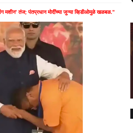
ग मशीन' तंज; पंतप्रधान मोदींच्या जुन्या व्हिडीओमुळे खळबळ."