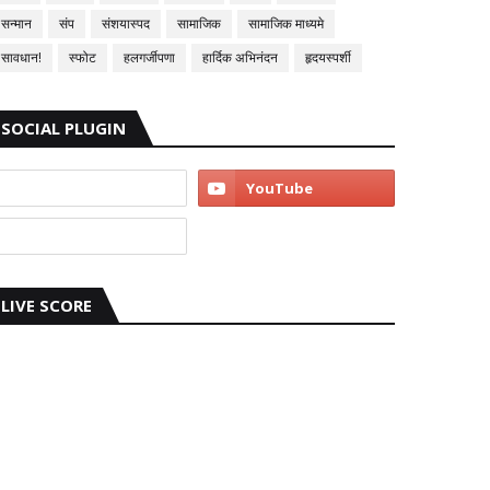
सन्मान
संप
संशयास्पद
सामाजिक
सामाजिक माध्यमे
सावधान!
स्फोट
हलगर्जीपणा
हार्दिक अभिनंदन
हृदयस्पर्शी
SOCIAL PLUGIN
LIVE SCORE