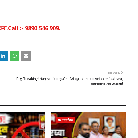
िक करा.Call :- 9890 546 909.
NEWER
या
Big Breaking! पंतप्रधानांच्या सुरक्षेत मोठी चूक: ताफ्याच्या मार्गावर स्फोटकं जप्त,
घातपाताचा डाव उधळला!
सामाजिक