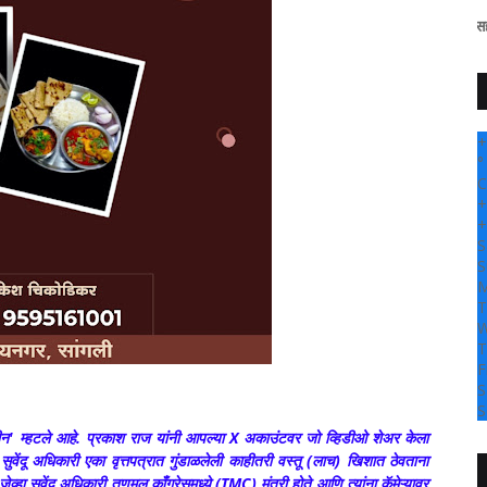
" सांगली दर्पण न्यूज वर आपल्या सर्वांचे सहर्ष स्वागत..!"
+
°
C
+
+
S
S
M
T
W
T
F
S
S
न' म्हटले आहे.
प्रकाश राज यांनी आपल्या X अकाउंटवर जो व्हिडीओ शेअर केला
वेंदू अधिकारी एका वृत्तपत्रात गुंडाळलेली काहीतरी वस्तू (लाच) खिशात ठेवताना
 सुवेंदू अधिकारी तृणमूल काँग्रेसमध्ये (TMC) मंत्री होते आणि त्यांना कॅमेऱ्यावर