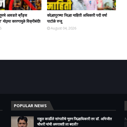
तुमचे आवडते ब्रँड्स
कोल्हापूरच्या जिल्हा माहिती अधिकारी पदी वर्षा
' मोठ्या कारणामुळे विक्रीबंदी!
पाटोळे रुजू
6
August 04, 2026
POPULAR NEWS
राहुल कार्डीले सांगलीचे नूतन जिल्हाधिकारी तर डॉ. अभिजीत
चौधरी यांची अमरावती ला बदली?