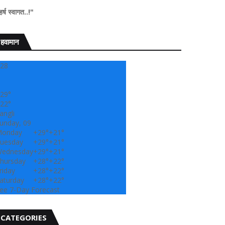
हवामान
28
29°
22°
angli
unday, 09
onday
+
29°
+
21°
uesday
+
29°
+
21°
ednesday
+
29°
+
21°
hursday
+
28°
+
22°
riday
+
28°
+
22°
aturday
+
28°
+
22°
ee 7-Day Forecast
CATEGORIES