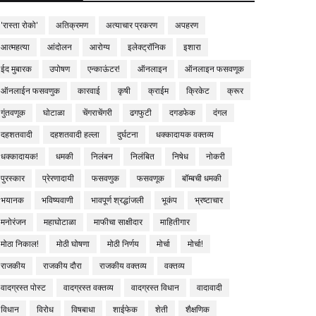
'रास्ता रोको'
अतिक्रमण
अत्याचार प्रकरण
अपहरण
आत्महत्या
आंदोलन
आरोग्य
इलेक्ट्रॉनिक
इशारा
ईद मुबारक
उपोषण
एन्काऊंटर!
ऑनलाइन
ऑनलाइन फसवणूक
ऑनलाईन फसवणुक
कारवाई
कृषी
क्राईम
क्रिकेट
क्रूर
गुंतवणूक
घोटाळा
चेंगराचेंगरी
ढगफुटी
दगडफेक
दंगल
दहशतवादी
दहशतवादी हल्ला
दुर्घटना
धक्कादायक वक्तव्य
धक्कादायक!
धमकी
निलंबन
निलंबित
निषेध
नोकरी
पुरस्कार
प्रेरणादायी
फसवणुक
फसवणूक
बॉम्बची धमकी
भयानक
भविष्यवाणी
भावपूर्ण श्रद्धांजली
भूकंप
भ्रष्टाचार
मनोरंजन
महाघोटाळा
माफीचा साक्षीदार
माहितीगार
मोठा निकाल!
मोठी घोषणा
मोठी निर्णय
मोर्चा
मोर्चा!
राजकीय
राजकीय दौरा
राजकीय वक्तव्य
वक्तव्य
वादग्रस्त पोस्ट
वादग्रस्त वक्तव्य
वादग्रस्त विधान
वादावादी
विधान
विरोध
विषबाधा
शाईफेक
शेती
शैक्षणिक