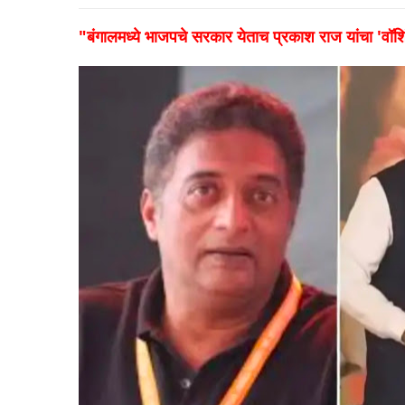
"बंगालमध्ये भाजपचे सरकार येताच प्रकाश राज यांचा 'वॉशिं