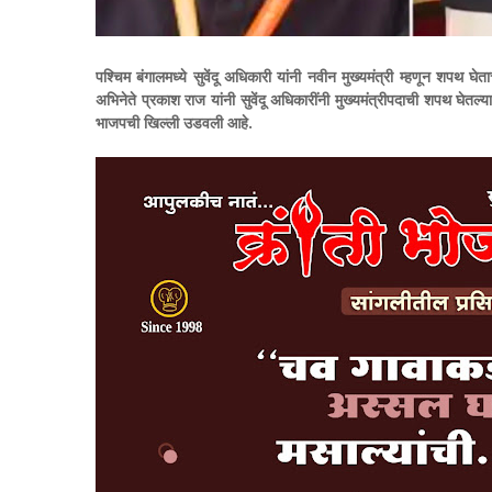
पश्चिम बंगालमध्ये सुवेंदू अधिकारी यांनी नवीन मुख्यमंत्री म्हणून शपथ
अभिनेते प्रकाश राज यांनी सुवेंदू अधिकारींनी मुख्यमंत्रीपदाची शपथ घेतल्
भाजपची खिल्ली उडवली आहे.