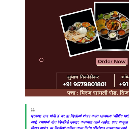
प्रकाश राज यांनी X वर हा व्हिडीओ शेअर करत भाजपला 'वॉशिंग मशी
आहे, त्यामध्ये दोन व्हिडीओ एकत्र करण्यात आले आहेत. एका बाजूला सु
दिसत आहेत. हा व्हिडीओ कथित नारद स्टिंग ऑपरेशन दरम्यानचा आहे. जेव्हा