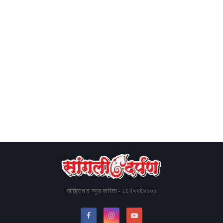
जाहिरात व न्यूज करिता - ८६२५९६४०००