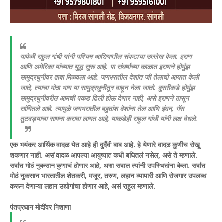
यावेळी राहुल गांधी यांनी पश्चिम आशियातील संकटाचा उल्लेख केला. इराण
आणि अमेरिका यांच्यात युद्ध सुरू आहे. या संघर्षाच्या काळात इराणने होर्मुझ
सामुद्रधुनीवर ताबा मिळवला आहे. जगभरातील देशांत जी तेलाची आयात केली
जाते, त्याचा मोठा भाग या सामुद्रधुनीतून वाहून नेला जातो. दुसरीकडे होर्मुझ
सामुद्रधुनीवरील आमची पकड ढिली होऊ देणार नाही, असे इराणने ठासून
सांगितले आहे. त्यामुळे जगभरातील बहुतांश देशांना तेल आणि इंधन, गॅस
तुटवड्याचा सामना करावा लागत आहे, याकडेही राहुल गांधी यांनी लक्ष वेधले.
एक भयंकर आर्थिक वादळ येत आहे ही दुर्दैवी बाब आहे. हे येणारे वादळ कुणीच रोखू
शकणार नाही. असं वादळ आपल्या आयुष्यात कधी बघितलं नसेल, असे ते म्हणाले.
सर्वात मोठं नुकसान कुणाचं होणार आहे, असा सवाल त्यांनी उपस्थितांना केला. सर्वात
मोठं नुकसान भारतातील शेतकरी, मजूर, तरुण, लहान व्यापारी आणि रोजगार उपलब्ध
करून देणाऱ्या लहान उद्योगांचा होणार आहे, असं राहुल म्हणाले.
पंतप्रधान मोदींवर निशाणा