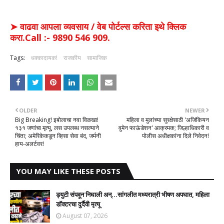
➤ वाढवा आपला व्यवसाय / वेब पोर्टल्स करिता इथे क्लिक
करा.Call :- 9890 546 909.
Tags:
धक्कादायक!
राजकीय
सामाजिक
OLDER
NEWER
Big Breaking! इबोलाचा नवा विळखा!
महिला व मुलांच्या सुरक्षेसाठी 'अजिंकियन
१३१ जणांचा मृत्यू, लस उपलब्ध नसल्याने
वुमेन फाऊंडेशन' आक्रमक; जिल्हाधिकारी व
चिंता; अमेरिकेकडून व्हिसा सेवा बंद, जर्मनी
पोलीस अधीक्षकांना दिले निवेदन!
हाय-अलर्टवर!
YOU MAY LIKE THESE POSTS
ड्युटी संपवून निघाली अन्...सांगलीत मध्यरात्री भीषण अपघात, महिला
डॉक्टरचा दुर्दैवी मृत्यू
August 07, 2026