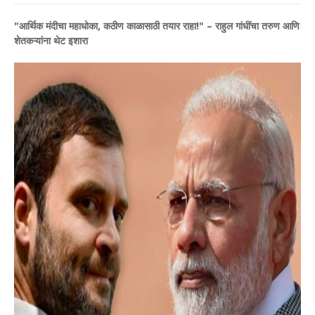
​"आर्थिक मंदीचा महाधोका, कठीण काळासाठी तयार राहा!" – राहुल गांधींचा तरुण आणि
शेतकऱ्यांना थेट इशारा