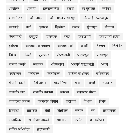
आंदोलन
आरोग्य
इलेक्ट्रॉनिक
इशारा
ईद मुबारक
उपोषण
एन्काऊंटर!
ऑनलाइन
ऑनलाइन फसवणूक
ऑनलाईन फसवणुक
कारवाई
कृषी
क्राईम
क्रिकेट
क्रूर
गुंतवणूक
घोटाळा
चेंगराचेंगरी
ढगफुटी
दगडफेक
दंगल
दहशतवादी
दहशतवादी हल्ला
दुर्घटना
धक्कादायक वक्तव्य
धक्कादायक!
धमकी
निलंबन
निलंबित
निषेध
नोकरी
पुरस्कार
प्रेरणादायी
फसवणुक
फसवणूक
बॉम्बची धमकी
भयानक
भविष्यवाणी
भावपूर्ण श्रद्धांजली
भूकंप
भ्रष्टाचार
मनोरंजन
महाघोटाळा
माफीचा साक्षीदार
माहितीगार
मोठा निकाल!
मोठी घोषणा
मोठी निर्णय
मोर्चा
मोर्चा!
राजकीय
राजकीय दौरा
राजकीय वक्तव्य
वक्तव्य
वादग्रस्त पोस्ट
वादग्रस्त वक्तव्य
वादग्रस्त विधान
वादावादी
विधान
विरोध
विषबाधा
शाईफेक
शेती
शैक्षणिक
सन्मान
संप
संशयास्पद
सामाजिक
सामाजिक माध्यमे
सावधान!
स्फोट
हलगर्जीपणा
हार्दिक अभिनंदन
हृदयस्पर्शी