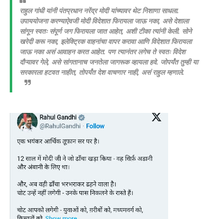
राहुल गांधी यांनी पंतप्रधान नरेंद्र मोदी यांच्यावर थेट निशाणा साधला.
उपाययोजना करण्याऐवजी मोदी विदेशात फिरायला जाऊ नका, असे देशाला
सांगून स्वतः संपूर्ण जग फिरायला जात आहेत, अशी टीका त्यांनी केली. सोने
खरेदी करू नका, इलेक्ट्रिक वाहनांचा वापर करावा आणि विदेशात फिरायला
जाऊ नका असं आवाहन करत आहेत. पण त्यानंतर लगेच ते स्वतः विदेश
दौऱ्यावर गेले, असे सांगतानाच जनतेला जागरूक व्हायला हवे. जोपर्यंत तुम्ही या
सरकारला हटवत नाहीत, तोपर्यंत देश वाचणार नाही, असं राहुल म्हणाले.