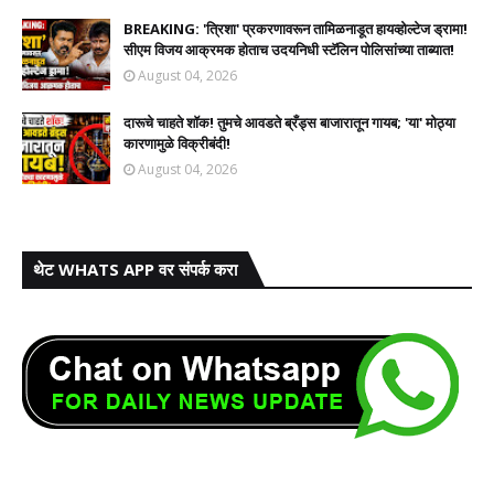
BREAKING: 'त्रिशा' प्रकरणावरून तामिळनाडूत हायव्होल्टेज ड्रामा!
सीएम विजय आक्रमक होताच उदयनिधी स्टॅलिन पोलिसांच्या ताब्यात!
August 04, 2026
दारूचे चाहते शॉक! तुमचे आवडते ब्रँड्स बाजारातून गायब; 'या' मोठ्या
कारणामुळे विक्रीबंदी!
August 04, 2026
थेट WHATS APP वर संपर्क करा