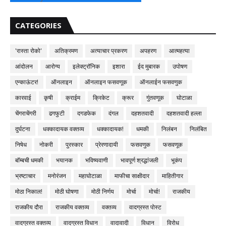
CATEGORIES
'रास्ता रोको'
अतिक्रमण
अत्याचार प्रकरण
अपहरण
आत्महत्या
आंदोलन
आरोग्य
इलेक्ट्रॉनिक
इशारा
ईद मुबारक
उपोषण
एन्काऊंटर!
ऑनलाइन
ऑनलाइन फसवणूक
ऑनलाईन फसवणुक
कारवाई
कृषी
क्राईम
क्रिकेट
क्रूर
गुंतवणूक
घोटाळा
चेंगराचेंगरी
ढगफुटी
दगडफेक
दंगल
दहशतवादी
दहशतवादी हल्ला
दुर्घटना
धक्कादायक वक्तव्य
धक्कादायक!
धमकी
निलंबन
निलंबित
निषेध
नोकरी
पुरस्कार
प्रेरणादायी
फसवणुक
फसवणूक
बॉम्बची धमकी
भयानक
भविष्यवाणी
भावपूर्ण श्रद्धांजली
भूकंप
भ्रष्टाचार
मनोरंजन
महाघोटाळा
माफीचा साक्षीदार
माहितीगार
मोठा निकाल!
मोठी घोषणा
मोठी निर्णय
मोर्चा
मोर्चा!
राजकीय
राजकीय दौरा
राजकीय वक्तव्य
वक्तव्य
वादग्रस्त पोस्ट
वादग्रस्त वक्तव्य
वादग्रस्त विधान
वादावादी
विधान
विरोध