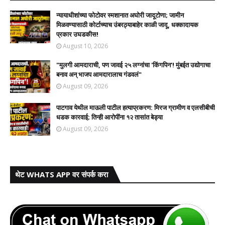
न्यायाधीशांच्या फोटोवर स्मशानात अघोरी जादूटोणा; जामीन
मिळवण्यासाठी कोर्टाच्याच उंबरठ्याबाहेर काळी जादू, धक्कादायक
प्रकार उघडकीस!
August 10, 2026
"मुलगी आमदाराची, पण जावई २५ लग्नांचा 'किंगपिन'! मुंबईत उद्योगाचा
बनाव अन् भाजप आमदारालाच गंडवलं"
August 09, 2026
पाटगाव येथील माऊली पाटील हत्याप्रकरण: मिरज ग्रामीण व एलसीबीची
धडक कारवाई; तिन्ही आरोपींना १२ तासांत बेड्या
August 09, 2026
थेट WHATS APP वर संपर्क करा