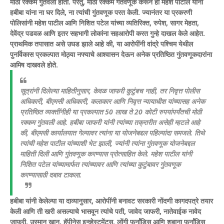
मोठी रक्कम गुंतवली होती. परंतु, मोठी रक्कम गंतवणूक करून ही महेश पाटील यांनी
हबीबा यांना ना घर दिले, ना त्यांची गुंतवणूक परत केली. ज्यानंतर या प्रकरणी
पोलिसांनी महेश पाटील आणि निशित पटेल यांच्या व्यतिरिक्त, रुपेश, सागर मेहता,
देवेंद्र पडवळ आणि इतर सहभागी लोकांना सहआरोपी करत गुन्हे दाखल केले आहेत.
प्राथमिक तपासात असे उघड झाले आहे की, या आरोपींनी वांद्रे पश्चिम येथील
पुनर्विकास प्रकल्पात मोठ्या नफ्याचे आश्वासन देऊन अनेक प्रतिष्ठित गुंतवणूकदारांना
आमिष दाखवले होते.
सूत्रांनी दिलेल्या माहितीनुसार, केवळ जाफरी कुटुंबच नाही, तर निवृत्त पोलीस
अधिकारी, बीएमसी अधिकारी, कलाकार आणि निवृत्त न्यायाधीश यांच्यासह अनेक
प्रतिष्ठित व्यक्तींनीही या प्रकल्पात 50 लाख ते 20 कोटी रुपयांपर्यंतची मोठी
रक्कम गुंतवली आहे. हबीबा जाफरी यांनी त्यांच्या तक्रारीत असेही म्हटले आहे
की, बीएमसी कार्यालयात गेल्यावर त्यांना या योजनेबद्दल पहिल्यांदा समजले. तिथे
त्यांची महेश पाटील यांच्याशी भेट झाली, ज्यांनी त्यांना गुंतवणूक योजनेबद्दल
माहिती दिली आणि गुंतवणूक करण्यास प्रोत्साहित केले. महेश पाटील यांनी
निशित पटेल यांच्यामार्फत त्यांच्यावर आणि त्यांच्या कुटुंबावर गुंतवणूक
करण्यासाठी दबाव टाकला.
हबीबा यांनी केलेल्या या दाव्यानुसार, आरोपींनी बनावट सरकारी नोंदणी कागदपत्रे तयार
केली आणि ती खरी असल्याचे भासवून त्यांचे पती, जावेद जाफरी, नातेवाईक नावेद
जाफरी, उस्मान खान, हॅपीनेस इन्व्हेस्टमेंट्स, लोंगी फर्नांडिस आणि शबाना फर्नांडिस