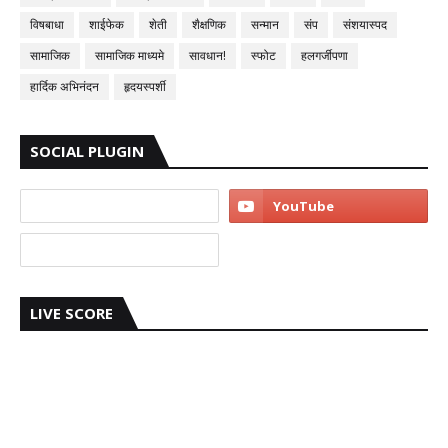
विषबाधा
शाईफेक
शेती
शैक्षणिक
सन्मान
संप
संशयास्पद
सामाजिक
सामाजिक माध्यमे
सावधान!
स्फोट
हलगर्जीपणा
हार्दिक अभिनंदन
हृदयस्पर्शी
SOCIAL PLUGIN
LIVE SCORE