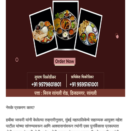
नेमके प्रकरण काय?
हबीबा जाफरी यांनी केलेल्या तक्रारीनुसार, मुंबई महापालिकेचे सहाय्यक आयुक्त महेश
पाटील यांच्या सांगण्यावरून आणि आश्वासनांवरून त्यांनी एका पुनर्विकास प्रकल्पात