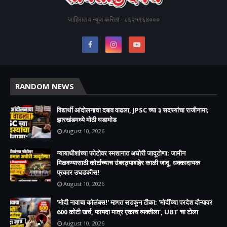
जाहिरात व न्यूज करिता - ८६२५९६४०००
RANDOM NEWS
विद्यार्थी आंदोलनाचा दबाव वाढला, JPSC च्या ३ सदस्यांचा राजीनामा;
झारखंडमध्ये मोठी घडामोड
August 10, 2026
न्यायाधीशांच्या फोटोवर स्मशानात अघोरी जादूटोणा; जामीन
मिळवण्यासाठी कोर्टाच्याच उंबरठ्याबाहेर काळी जादू, धक्कादायक
प्रकार उघडकीस!
August 10, 2026
'मोदी नावाचा कोलंबस!' म्हणत सडकून टीका; 'मोदींच्या परदेश दौऱ्यावर
600 कोटी खर्च, फायदा मात्र एकाच व्यक्तीला', UBT चा टोला
August 10, 2026