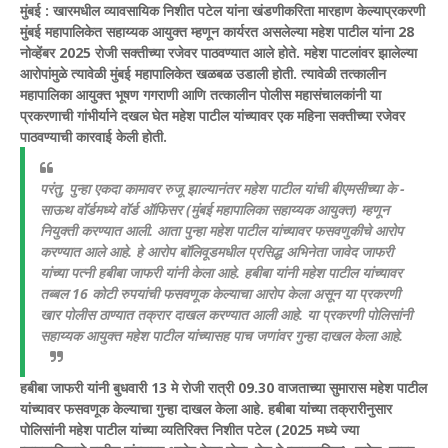
मुंबई :
खारमधील व्यावसायिक निशीत पटेल यांना खंडणीकरिता मारहाण केल्याप्रकरणी
मुंबई महापालिकेत सहाय्यक आयुक्त म्हणून कार्यरत असलेल्या महेश पाटील यांना 28
नोव्हेंबर 2025 रोजी सक्तीच्या रजेवर पाठवण्यात आले होते. महेश पाटलांवर झालेल्या
आरोपांमुळे त्यावेळी मुंबई महापालिकेत खळबळ उडाली होती. त्यावेळी तत्कालीन
महापालिका आयुक्त भूषण गगराणी आणि तत्कालीन पोलीस महासंचालकांनी या
प्रकरणाची गांभीर्याने दखल घेत महेश पाटील यांच्यावर एक महिना सक्तीच्या रजेवर
पाठवण्याची कारवाई केली होती.
परंतु, पुन्हा एकदा कामावर रुजू झाल्यानंतर महेश पाटील यांची बीएमसीच्या के -
साऊथ वॉर्डमध्ये वॉर्ड ऑफिसर (मुंबई महापालिका सहाय्यक आयुक्त) म्हणून
नियुक्ती करण्यात आली. आता पुन्हा महेश पाटील यांच्यावर फसवणुकीचे आरोप
करण्यात आले आहे. हे आरोप बॉलिवूडमधील प्रसिद्ध अभिनेता जावेद जाफरी
यांच्या पत्नी हबीबा जाफरी यांनी केला आहे. हबीबा यांनी महेश पाटील यांच्यावर
तब्बल 16 कोटी रुपयांची फसवणूक केल्याचा आरोप केला असून या प्रकरणी
खार पोलीस ठाण्यात तक्रार दाखल करण्यात आली आहे. या प्रकरणी पोलिसांनी
सहाय्यक आयुक्त महेश पाटील यांच्यासह पाच जणांवर गुन्हा दाखल केला आहे.
हबीबा जाफरी यांनी बुधवारी 13 मे रोजी रात्री 09.30 वाजताच्या सुमारास महेश पाटील
यांच्यावर फसवणूक केल्याचा गुन्हा दाखल केला आहे. हबीबा यांच्या तक्रारीनुसार
पोलिसांनी महेश पाटील यांच्या व्यतिरिक्त निशीत पटेल (2025 मध्ये ज्या