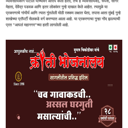
व्यावसायिकाने पाटील यांच्यावर आरोप केला होता, तेच हे व्यावसायिक), रूपेश, सागर
मेहता, देवेंद्र पडवळ आणि इतर लोकांवर गुन्हे दाखल केले आहेत. त्यामुळे या
प्रकरणाचे गांभीर्य आणि त्यात गुंतलेली मोठी रक्कम लक्षात घेता, तपास आता मुंबई गुन्हे
शाखेच्या प्रॉपर्टी सेलकडे वर्ग करण्यात आला आहे. या प्रकरणाचा गुन्हा नोंद झाल्याची
प्रत "आपलं महानगर"च्या हाती लागलेली आहे.