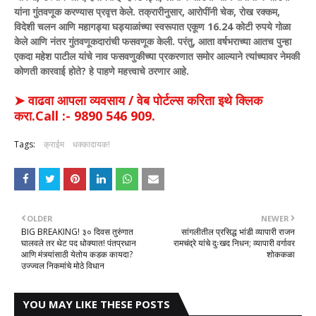
यांना गुंतवणूक करण्यास प्रवृत्त केले. तक्रारीनुसार, आरोपींनी चेक, रोख रक्कम,
विदेशी चलन आणि महागड्या घड्याळांच्या स्वरूपात एकूण 16.24 कोटी रुपये गोळा
केले आणि नंतर गुंतवणूकदारांची फसवणूक केली. परंतु, आता वर्षभराच्या आतच पुन्हा
एकदा महेश पाटील यांचे नाव फसवणुकीच्या प्रकरणात समोर आल्याने त्यांच्यावर नेमकी
कोणती कारवाई होते? हे पाहणे महत्त्वाचे ठरणार आहे.
➤ वाढवा आपला व्यवसाय / वेब पोर्टल्स करिता इथे क्लिक
करा.Call :- 9890 546 909.
Tags:
क्राईम
धक्कादायक!
OLDER
NEWER
BIG BREAKING! ३० दिवस तुरुंगात
सांगलीतील प्रसिद्ध भांडी व्यापारी राजन
घालवले तर थेट पद धोक्यात! पंतप्रधान
रामचंद्रे यांचे दुःखद निधन; व्यापारी वर्गावर
आणि मंत्र्यांसाठी येतोय कडक कायदा?
शोककळा
उज्ज्वल निकमांचे मोठे विधान
YOU MAY LIKE THESE POSTS