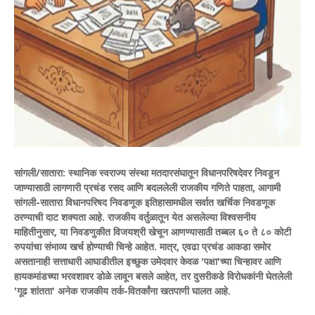
​सांगली/सातारा:
स्थानिक स्वराज्य संस्था मतदारसंघातून विधानपरिषदेवर निवडून
जाण्यासाठी लागणारी प्रचंड रसद आणि बदललेली राजकीय गणिते पाहता, आगामी
सांगली-सातारा विधानपरिषद निवडणूक इतिहासामधील सर्वात खर्चिक निवडणूक
ठरण्याची दाट शक्यता आहे. राजकीय वर्तुळातून येत असलेल्या विश्वसनीय
माहितीनुसार, या निवडणुकीत विजयश्री खेचून आणण्यासाठी तब्बल ६० ते ८० कोटी
रुपयांचा संभाव्य खर्च होण्याची चिन्हे आहेत. मात्र, एवढा प्रचंड आकडा समोर
असतानाही सत्ताधारी आघाडीतील इच्छुक उमेदवार केवळ 'पक्षा'च्या चिन्हावर आणि
हायकमांडच्या भरवशावर डोळे लावून बसले आहेत, तर दुसरीकडे विरोधकांनी घेतलेली
'गूढ शांतता' अनेक राजकीय तर्क-वितर्कांना खतपाणी घालत आहे.