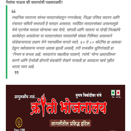
​पैशांचा पाऊस की सदस्यांची पळवापळवी?
​स्थानिक स्वराज्य संस्था मतदारसंघातून नगरसेवक, जिल्हा परिषद सदस्य आणि
पंचायत समिती सभापती हे मतदार असतात. मर्यादित मतदारसंख्या असल्यामुळे
येथे प्रत्येक मताला सोन्याचा भाव येतो. सांगली आणि सातारा या दोन्ही जिल्ह्यांचे
कार्यक्षेत्र असलेल्या या मतदारसंघात मतदारांची संख्या निश्चित असल्याने
घोडेबाजाराला उधाण येणे स्वाभाविक मानले जाते. ६० ते ८० कोटींचा हा आकडा
ऐकून सर्वसामान्य जनता अवाक झाली असली, तरी राजकीय धुरिणांसाठी हा
'नियम'च बनला आहे. मतदारांना सहलीला पाठवणे, त्यांचे 'योग्य आदरातिथ्य'
करणे आणि ऐनवेळी होणारी बंडखोरी रोखणे यासाठी हा अवाढव्य खर्च गृहीत
धरला जात आहे.