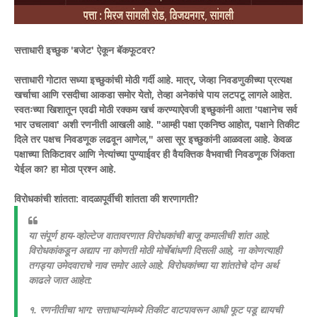
​सत्ताधारी इच्छुक 'बजेट' ऐकून बॅकफूटवर?
​सत्ताधारी गोटात सध्या इच्छुकांची मोठी गर्दी आहे. मात्र, जेव्हा निवडणुकीच्या प्रत्यक्ष
खर्चाचा आणि रसदीचा आकडा समोर येतो, तेव्हा अनेकांचे पाय लटपटू लागले आहेत.
स्वतःच्या खिशातून एवढी मोठी रक्कम खर्च करण्याऐवजी इच्छुकांनी आता 'पक्षानेच सर्व
भार उचलावा' अशी रणनीती आखली आहे. "आम्ही पक्षा एकनिष्ठ आहोत, पक्षाने तिकीट
दिले तर पक्षच निवडणूक लढवून आणेल," असा सूर इच्छुकांनी आळवला आहे. केवळ
पक्षाच्या तिकिटावर आणि नेत्यांच्या पुण्याईवर ही वैयक्तिक वैभवाची निवडणूक जिंकता
येईल का? हा मोठा प्रश्न आहे.
​विरोधकांची शांतता: वादळापूर्वीची शांतता की शरणागती?
​या संपूर्ण हाय-व्होल्टेज वातावरणात विरोधकांची बाजू कमालीची शांत आहे.
विरोधकांकडून अद्याप ना कोणती मोठी मोर्चेबांधणी दिसली आहे, ना कोणत्याही
तगड्या उमेदवाराचे नाव समोर आले आहे. विरोधकांच्या या शांततेचे दोन अर्थ
काढले जात आहेत:
१. रणनीतीचा भाग: सत्ताधाऱ्यांमध्ये तिकीट वाटपावरून आधी फूट पडू द्यायची