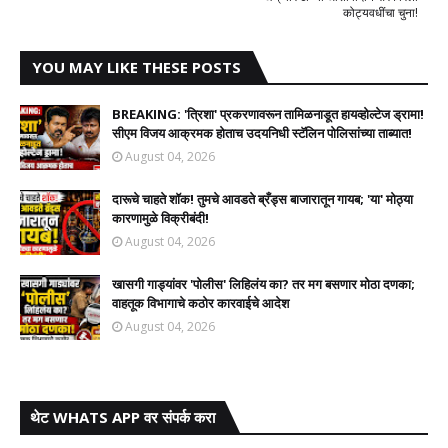
कोट्यवधींचा चुना!
YOU MAY LIKE THESE POSTS
BREAKING: 'त्रिशा' प्रकरणावरून तामिळनाडूत हायव्होल्टेज ड्रामा!
सीएम विजय आक्रमक होताच उदयनिधी स्टॅलिन पोलिसांच्या ताब्यात!
August 04, 2026
दारूचे चाहते शॉक! तुमचे आवडते ब्रँड्स बाजारातून गायब; 'या' मोठ्या
कारणामुळे विक्रीबंदी!
August 04, 2026
खासगी गाड्यांवर 'पोलीस' लिहिलंय का? तर मग बसणार मोठा दणका;
वाहतूक विभागाचे कठोर कारवाईचे आदेश
August 04, 2026
थेट WHATS APP वर संपर्क करा