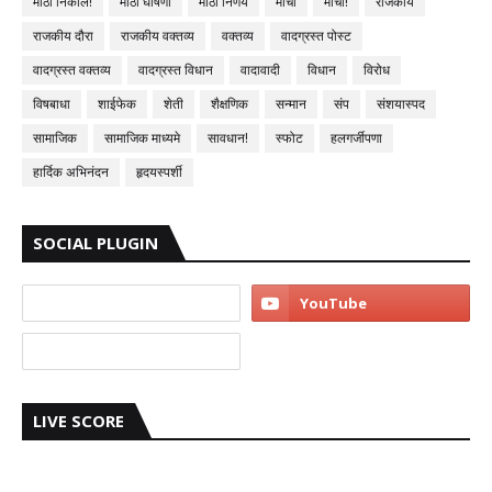
मोठा निकाल!
मोठी घोषणा
मोठी निर्णय
मोर्चा
मोर्चा!
राजकीय
राजकीय दौरा
राजकीय वक्तव्य
वक्तव्य
वादग्रस्त पोस्ट
वादग्रस्त वक्तव्य
वादग्रस्त विधान
वादावादी
विधान
विरोध
विषबाधा
शाईफेक
शेती
शैक्षणिक
सन्मान
संप
संशयास्पद
सामाजिक
सामाजिक माध्यमे
सावधान!
स्फोट
हलगर्जीपणा
हार्दिक अभिनंदन
हृदयस्पर्शी
SOCIAL PLUGIN
LIVE SCORE