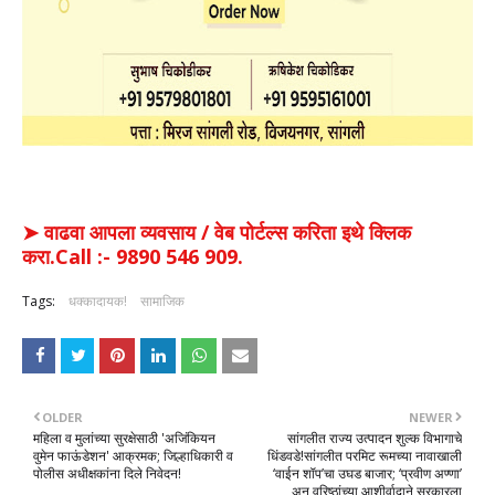
➤ वाढवा आपला व्यवसाय / वेब पोर्टल्स करिता इथे क्लिक
करा.Call :- 9890 546 909.
Tags:
धक्कादायक!
सामाजिक
OLDER
NEWER
महिला व मुलांच्या सुरक्षेसाठी 'अजिंकियन
सांगलीत राज्य उत्पादन शुल्क विभागाचे
वुमेन फाऊंडेशन' आक्रमक; जिल्हाधिकारी व
धिंडवडे!​सांगलीत परमिट रूमच्या नावाखाली
पोलीस अधीक्षकांना दिले निवेदन!
‘वाईन शॉप’चा उघड बाजार; ‘प्रवीण अण्णा’
अन् वरिष्ठांच्या आशीर्वादाने सरकारला