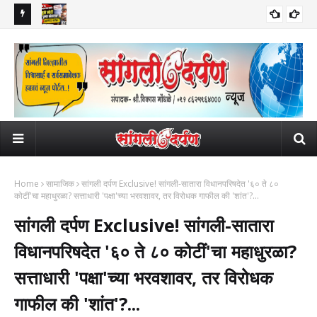
टले!
सुप्रीम कोर्टात जा, आम्हाला फरक पडत नाही! 'नीट'मुळे मोदी सरकार पुन्हा संकटात?
भार
ाजारपेठांमधील
6 विद्यार्थी आणणार जेरीस...
अर्ज
Home
सामाजिक
सांगली दर्पण Exclusive! सांगली-सातारा विधानपरिषदेत '६० ते ८०
कोटीं'चा महाधुरळा? सत्ताधारी 'पक्षा'च्या भरवशावर, तर विरोधक गाफील की 'शांत'?...
सांगली दर्पण Exclusive! सांगली-सातारा
विधानपरिषदेत '६० ते ८० कोटीं'चा महाधुरळा?
सत्ताधारी 'पक्षा'च्या भरवशावर, तर विरोधक
गाफील की 'शांत'?...