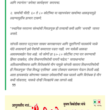
आणि त्यानंतर 'करेक्ट कार्यक्रम' करायचा.
२. खर्चाची भीती: ६० ते ८० कोटींच्या या महाभयंकर खर्चाच्या आकड्यापुढे
लढण्यापूर्वीच हत्यार टाकणे.
​"स्थानिक स्वराज्य संस्थांची निवडणूक ही तत्त्वाची कमी आणि 'धनाची' जास्त
असते.
सांगली-सातारा पट्ट्यात साखर कारखानदार आणि सुतगिरणी मालकांचे जाळे
मोठे असल्याने इथे पैशांची कमतरता पडत नाही. पण यावेळी आकडा
आवाक्याबाहेर गेला आहे. जो कोणी हा ६०-८० कोटींचा टप्पा पार करण्याची
हिंमत दाखवेल, तोच विधानपरिषदेची पायरी चढेल."
सत्ताधाऱ्यांचा
अतिआत्मविश्वास आणि विरोधकांचे मौन यामुळे सांगली-सातारा विधानपरिषदेची
ही निवडणूक 'पैसा विरूद्ध प्रतिष्ठा' अशा टोकदार वळणावर येऊन ठेपली आहे.
आता हायकमांड कोणाच्या गळ्यात उमेदवारीची माळ घालते आणि विरोधक हे मौन
कधी सोडतात, याकडे दोन्ही जिल्ह्यांचे लक्ष लागले आहे.