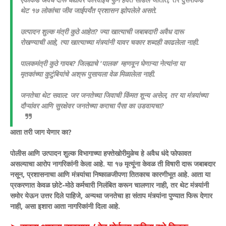
थेट १७ लोकांचा जीव जाईपर्यंत प्रशासन झोपलेले असते.
​उत्पादन शुल्क मंत्री कुठे आहेत? ज्या खात्याची जबाबदारी अवैध दारू
रोखण्याची आहे, त्या खात्याच्या मंत्र्यांनी यावर चकार शब्दही काढलेला नाही.
​पालकमंत्री कुठे गायब? जिल्ह्याचे 'पालक' म्हणवून घेणाऱ्या नेत्यांना या
मृतकांच्या कुटुंबियांचे अश्रू पुसायला वेळ मिळालेला नाही.
​जनतेचा थेट सवाल: जर जनतेच्या जिवाची किंमत शून्य असेल, तर या मंत्र्यांच्या
दौऱ्यांवर आणि सुरक्षेवर जनतेच्या कराचा पैसा का उडवायचा?
​आता तरी जाग येणार का?
​पोलीस आणि उत्पादन शुल्क विभागाच्या हफ्तेखोरीमुळेच हे अवैध धंदे फोफावत
असल्याचा आरोप नागरिकांनी केला आहे. या १७ मृत्यूंना केवळ ती विषारी दारू जबाबदार
नसून, प्रशासनाचा आणि मंत्र्यांचा निष्काळजीपणा तितकाच कारणीभूत आहे. आता या
प्रकरणात केवळ छोटे-मोठे कर्मचारी निलंबित करून चालणार नाही, तर थेट मंत्र्यांनी
समोर येऊन उत्तर दिले पाहिजे, अन्यथा जनतेचा हा संताप मंत्र्यांना पुण्यात फिरू देणार
नाही, असा इशारा आता नागरिकांनी दिला आहे.