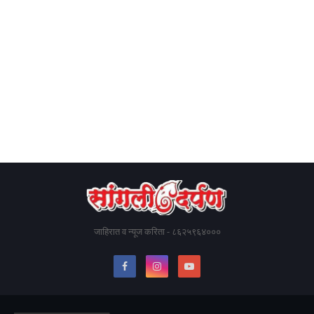
जाहिरात व न्यूज करिता - ८६२५९६४०००