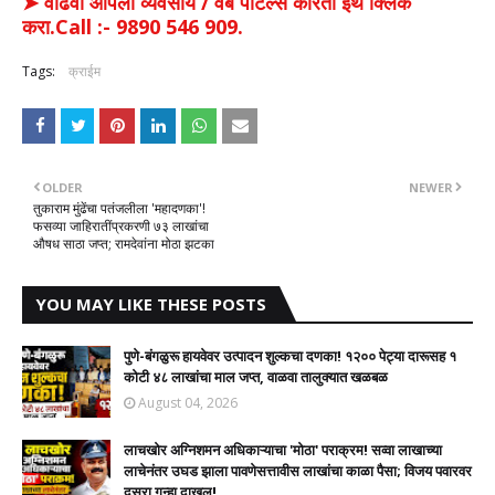
➤ वाढवा आपला व्यवसाय / वेब पोर्टल्स करिता इथे क्लिक
करा.Call :- 9890 546 909.
Tags:
क्राईम
OLDER
NEWER
तुकाराम मुंढेंचा पतंजलीला 'महादणका'!
फसव्या जाहिरातींप्रकरणी ७३ लाखांचा
औषध साठा जप्त; रामदेवांना मोठा झटका
YOU MAY LIKE THESE POSTS
पुणे-बंगळुरू हायवेवर उत्पादन शुल्कचा दणका! १२०० पेट्या दारूसह १
कोटी ४८ लाखांचा माल जप्त, वाळवा तालुक्यात खळबळ
August 04, 2026
लाचखोर अग्निशमन अधिकाऱ्याचा 'मोठा' पराक्रम! सव्वा लाखाच्या
लाचेनंतर उघड झाला पावणेसत्तावीस लाखांचा काळा पैसा; विजय पवारवर
दुसरा गुन्हा दाखल!​