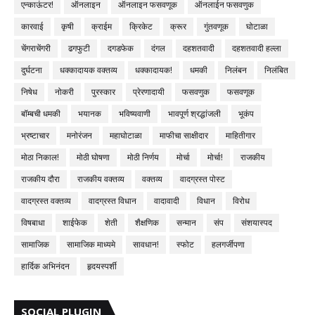
एन्काऊंटर!
ऑनलाइन
ऑनलाइन फसवणूक
ऑनलाईन फसवणुक
कारवाई
कृषी
क्राईम
क्रिकेट
क्रूर
गुंतवणूक
घोटाळा
चेंगराचेंगरी
ढगफुटी
दगडफेक
दंगल
दहशतवादी
दहशतवादी हल्ला
दुर्घटना
धक्कादायक वक्तव्य
धक्कादायक!
धमकी
निलंबन
निलंबित
निषेध
नोकरी
पुरस्कार
प्रेरणादायी
फसवणुक
फसवणूक
बॉम्बची धमकी
भयानक
भविष्यवाणी
भावपूर्ण श्रद्धांजली
भूकंप
भ्रष्टाचार
मनोरंजन
महाघोटाळा
माफीचा साक्षीदार
माहितीगार
मोठा निकाल!
मोठी घोषणा
मोठी निर्णय
मोर्चा
मोर्चा!
राजकीय
राजकीय दौरा
राजकीय वक्तव्य
वक्तव्य
वादग्रस्त पोस्ट
वादग्रस्त वक्तव्य
वादग्रस्त विधान
वादावादी
विधान
विरोध
विषबाधा
शाईफेक
शेती
शैक्षणिक
सन्मान
संप
संशयास्पद
सामाजिक
सामाजिक माध्यमे
सावधान!
स्फोट
हलगर्जीपणा
हार्दिक अभिनंदन
हृदयस्पर्शी
SOCIAL PLUGIN