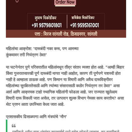
​महिलांचा आक्रोश: 'दारूबंदी नका करू, पण आमच्या
कुंकवावर तरी नियंत्रण ठेवा!'
​या घटनेनंतर पुणे परिसरातील महिलांमधून तीव्र संताप व्यक्त होत आहे. "आम्ही बिहार
किंवा गुजरातसारखी पूर्ण दारूबंदी मागत नाही आहोत, कारण ती पूर्णपणे यशस्वी होत
नाही हे आम्हाला ठाऊक आहे. पण किमान या विषारी आणि अवैध दारूविक्रीवर
महिलांच्या सुरक्षिततेसाठी आणि त्यांच्या संसारासाठी कठोर नियंत्रण तर ठेवा!" असा
आर्त आणि आक्रमक टाहो स्थानिक महिलांनी फोडला आहे. जर राज्यात खुलेआम
विषारी दारू विकली जात असेल, तर उत्पादन शुल्क विभाग नेमका काय करतोय? असा
थेट प्रश्न आता उपस्थित केला जात आहे.
​प्रशासकीय ढिसाळपणा आणि मंत्र्यांचे 'मौन'
​एकीकडे अवैध दारू धंद्यांवर कारवाईचे फुगे हवेत सोडले जातात, तर दुसरीकडे