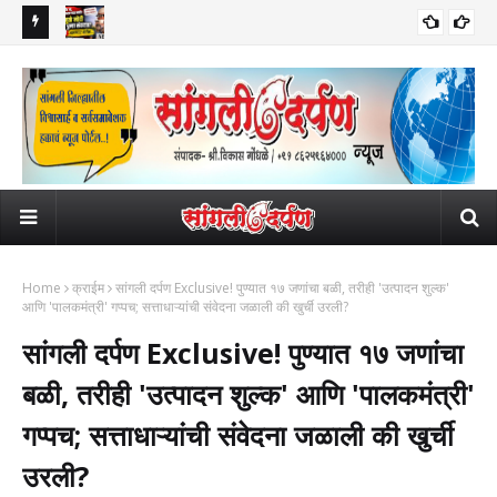
टले!
सुप्रीम कोर्टात जा, आम्हाला फरक पडत नाही! 'नीट'मुळे मोदी सरकार पुन्हा संकटात?
भार
ाजारपेठांमधील
6 विद्यार्थी आणणार जेरीस...
अर्ज
Home
क्राईम
सांगली दर्पण Exclusive! पुण्यात १७ जणांचा बळी, तरीही 'उत्पादन शुल्क'
आणि 'पालकमंत्री' गप्पच; सत्ताधाऱ्यांची संवेदना जळाली की खुर्ची उरली?
सांगली दर्पण Exclusive! पुण्यात १७ जणांचा
बळी, तरीही 'उत्पादन शुल्क' आणि 'पालकमंत्री'
गप्पच; सत्ताधाऱ्यांची संवेदना जळाली की खुर्ची
उरली?