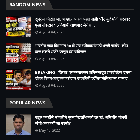
RANDOM NEWS
सुप्रीम कोर्टात जा, आम्हाला फरक पडत नाही! 'नीट'मुळे मोदी सरकार
पुन्हा संकटात? 6 विद्यार्थी आणणार जेरीस...
August 04, 2026
भारतीय डाक विभागात १० वी पास उमेदवारांसाठी भरती जाहीर! कोण
करू शकते अर्ज? जाणून घ्या सविस्तर
August 04, 2026
BREAKING: 'त्रिशा' प्रकरणावरून तामिळनाडूत हायव्होल्टेज ड्रामा!
सीएम विजय आक्रमक होताच उदयनिधी स्टॅलिन पोलिसांच्या ताब्यात!
August 04, 2026
POPULAR NEWS
राहुल कार्डीले सांगलीचे नूतन जिल्हाधिकारी तर डॉ. अभिजीत चौधरी
यांची अमरावती ला बदली?
May 13, 2022