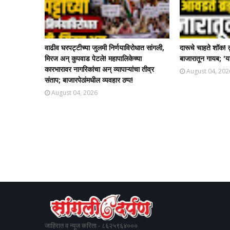
वाढीव घरपट्टीच्या जुलमी निर्णयाविरोधात सांगली,
दारूचे चाहते शॉक! 
मिरज अन् कुपवाड पेटले! महापालिकेच्या
बाजारातून गायब; 'या
कारभारावर नागरिकांचा अन् व्यापाऱ्यांचा तीव्र
August 04, 202
संताप; बाजारपेठांमधील व्यवहार ठप्प!​
August 04, 2026
जाहिरात व न्यूज करिता - ८६२५९६४०००