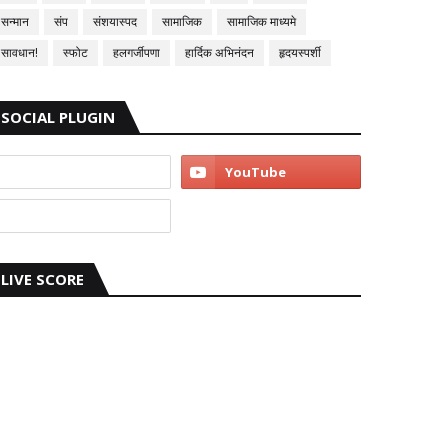
सन्मान
संप
संशयास्पद
सामाजिक
सामाजिक माध्यमे
सावधान!
स्फोट
हलगर्जीपणा
हार्दिक अभिनंदन
हृदयस्पर्शी
SOCIAL PLUGIN
LIVE SCORE