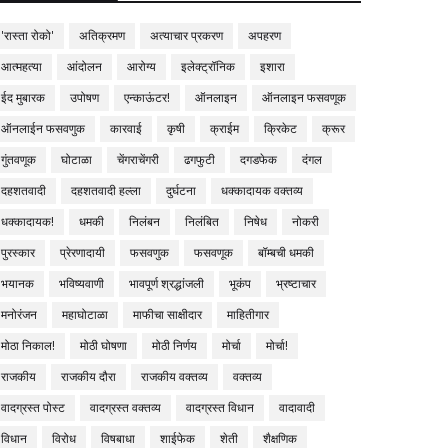
'रास्ता रोको'
अतिक्रमण
अत्याचार प्रकरण
अपहरण
आत्महत्या
आंदोलन
आरोग्य
इलेक्ट्रॉनिक
इशारा
ईद मुबारक
उपोषण
एन्काऊंटर!
ऑनलाइन
ऑनलाइन फसवणूक
ऑनलाईन फसवणुक
कारवाई
कृषी
क्राईम
क्रिकेट
क्रूर
गुंतवणूक
घोटाळा
चेंगराचेंगरी
ढगफुटी
दगडफेक
दंगल
दहशतवादी
दहशतवादी हल्ला
दुर्घटना
धक्कादायक वक्तव्य
धक्कादायक!
धमकी
निलंबन
निलंबित
निषेध
नोकरी
पुरस्कार
प्रेरणादायी
फसवणुक
फसवणूक
बॉम्बची धमकी
भयानक
भविष्यवाणी
भावपूर्ण श्रद्धांजली
भूकंप
भ्रष्टाचार
मनोरंजन
महाघोटाळा
माफीचा साक्षीदार
माहितीगार
मोठा निकाल!
मोठी घोषणा
मोठी निर्णय
मोर्चा
मोर्चा!
राजकीय
राजकीय दौरा
राजकीय वक्तव्य
वक्तव्य
वादग्रस्त पोस्ट
वादग्रस्त वक्तव्य
वादग्रस्त विधान
वादावादी
विधान
विरोध
विषबाधा
शाईफेक
शेती
शैक्षणिक