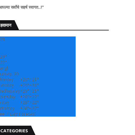
सहर्ष स्वागत..!"
हवामान
28
29°
22°
angli
unday, 09
onday
+
29°
+
21°
uesday
+
29°
+
21°
ednesday
+
29°
+
21°
hursday
+
28°
+
22°
riday
+
28°
+
22°
aturday
+
28°
+
22°
ee 7-Day Forecast
CATEGORIES