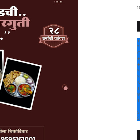
" सांगली दर्पण न्यूज वर आपल्या सर्वांचे 
+
°
C
+
+
S
S
M
T
W
T
F
S
S