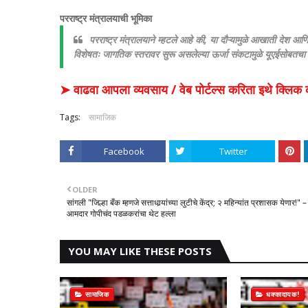
परराष्ट्र मंत्रालयाची भूमिका
परराष्ट्र मंत्रालयाने म्हटले आहे की, या दौऱ्यामुळे आखाती देश आण
विशेषतः जागतिक स्तरावर सुरू असलेल्या ऊर्जा संकटामुळे यूएईसोबतचा प
➤ वाढवा आपला व्यवसाय / वेब पोर्टल्स करिता इथे क्ल
Tags:
सामाजिक
Facebook
Twitter
OLDER
सांगली ​"जिल्हा बँक म्हणजे सत्ताधार्‍यांच्या लुटीचे केंद्र; २ महिन्यांत प्रशासक येणार!" –
आमदार गोपीचंद पडळकरांचा थेट हल्ला
YOU MAY LIKE THESE POSTS
सामाजिक
धक्कादायक!