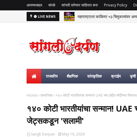
आमच्याबद्दल
संपर्क
सांगली दर्पणवर जाहिरात करा
Privacy Policy
Di
महाराष्ट्राला काळिमा! ५३ चिमुकल्यांवर अत्
🔴 LIVE NEWS
राजकीय
शैक्षणिक
सांस्कृतिक
क्राईम
कृषी
Home
सामाजिक
१४० कोटी भारतीयांचा सन्मान! UAE च्या हद्दीत मोदींच्या विम
१४० कोटी भारतीयांचा सन्मान! UAE च्य
जेट्सकडून 'सलामी'
Sangli Darpan
May 16, 2026