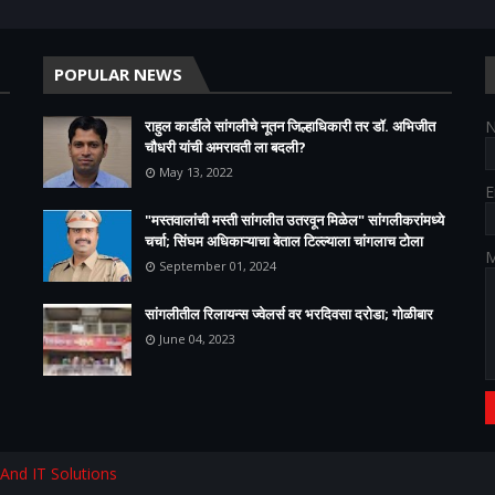
POPULAR NEWS
राहुल कार्डीले सांगलीचे नूतन जिल्हाधिकारी तर डॉ. अभिजीत
चौधरी यांची अमरावती ला बदली?
May 13, 2022
E
"मस्तवालांची मस्ती सांगलीत उतरवून मिळेल" सांगलीकरांमध्ये
चर्चा; सिंघम अधिकाऱ्याचा बेताल टिल्ल्याला चांगलाच टोला
M
September 01, 2024
सांगलीतील रिलायन्स ज्वेलर्स वर भरदिवसा दरोडा; गोळीबार
June 04, 2023
 And IT Solutions