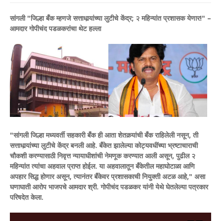
सांगली ​"जिल्हा बँक म्हणजे सत्ताधार्‍यांच्या लुटीचे केंद्र; २ महिन्यांत प्रशासक येणार!" –
आमदार गोपीचंद पडळकरांचा थेट हल्ला
"सांगली जिल्हा मध्यवर्ती सहकारी बँक ही आता शेतकर्‍यांची बँक राहिलेली नसून, ती
सत्ताधार्‍यांच्या लुटीचे केंद्र बनली आहे. बँकेत झालेल्या कोट्यवधींच्या भ्रष्टाचाराची
चौकशी करण्यासाठी निवृत्त न्यायाधीशांची नेमणूक करण्यात आली असून, पुढील २
महिन्यांत त्यांचा अहवाल प्राप्त होईल. या अहवालातून बँकेतील महाघोटाळा आणि
अपहार सिद्ध होणार असून, त्यानंतर बँकेवर प्रशासकाची नियुक्ती अटळ आहे," असा
घणाघाती आरोप भाजपचे आमदार श्री. गोपीचंद पडळकर यांनी येथे घेतलेल्या पत्रकार
परिषदेत केला.