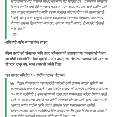
​सत्ताधाऱ्यांवर थेट निशाणा साधत पडळकर पुढे म्हणाले की, "काँग्रेसचे खासदार
विशाल पाटील यांचे बँकेत तब्बल १०० ते १२५ कोटी रुपयांचे कर्ज थकीत आहे.
एका बाजूला सत्ताधार्‍यांना आणि बड्या नेत्यांना कोट्यवधींचे कर्ज सहजासहजी
मिळते, तर दुसऱ्या बाजूला सामान्य शेतकर्‍याला स्वतःच्या हक्काच्या कर्जासाठी
बँकेच्या पायऱ्या झिजवाव्या लागतात, वणवण करावी लागते, ही अत्यंत खेदाची
गोष्ट आहे."
​अधिकारी आणि संचालकांना इशारा:
बँकेचे कार्यकारी संचालक आणि इतर अधिकाऱ्यांनी सत्ताधार्‍यांच्या दबावाखाली येऊन
कोणतेही बेकायदेशीर किंवा चुकीचे पाऊल उचलू नये. नेत्यांच्या फायद्यासाठी स्वतःला
संकटात टाकू नये, असा इशाराही त्यांनी दिला.
​जत बाजार समितीत १० कोटींचा भूखंड घोटाळा?
​जिल्हा बँकेसोबतच पडळकरांनी 'सांगली कृषी उत्पन्न बाजार समिती'च्या
कारभाराचेही वाभाडे काढले. "जत येथील बाजार समितीसाठी आरक्षित असलेल्या
१० एकर जागेपैकी २ एकर मोक्याची जागा एका मध्यस्थाला आंदण देण्यात आली
आहे. हा सरळ सरळ अंदाजे १० कोटी रुपयांचा घोटाळा आहे. शरद पवार गटाचे
आमदार जयंत पाटील आणि त्यांचे समर्थक अशा भ्रष्टाचाराला पाठीशी
घालण्यासाठीच बाजार समितीच्या विभाजनाला जाणीवपूर्वक विरोध करत आहेत,"
असा गंभीर आरोपही पडळकर यांनी शेवटी केला.