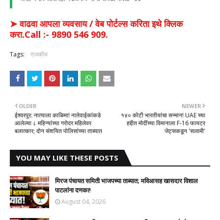
➤ वाढवा आपला व्यवसाय / वेब पोर्टल्स करिता इथे क्लिक
करा.Call :- 9890 546 909.
Tags:
राजकीय
OLDER
NEWER
ईश्वरपूर: नात्याला काळिमा! नातेवाईकांकडे
१४० कोटी भारतीयांचा सन्मान! UAE च्या
आलेल्या ८ महिन्यांच्या गरोदर महिलेवर
हद्दीत मोदींच्या विमानाला F-16 फायटर
बलात्कार; दोन संशयित पोलिसांच्या ताब्यात
जेट्सकडून 'सलामी'
YOU MAY LIKE THESE POSTS
मिरज पंचायत समिती भाजपच्या ताब्यात; मविआसह खासदार विशाल
पाटलांना दणका!
August 04, 2026