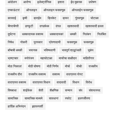
आंदोलन
आरोग्य
इलेक्ट्रॉनिक
इशारा
ईद मुबारक
उपोषण
एन्काऊंटर!
ऑनलाइन
ऑनलाइन फसवणूक
ऑनलाईन फसवणुक
कारवाई
कृषी
क्राईम
क्रिकेट
क्रूर
गुंतवणूक
घोटाळा
चेंगराचेंगरी
ढगफुटी
दगडफेक
दंगल
दहशतवादी
दहशतवादी हल्ला
दुर्घटना
धक्कादायक वक्तव्य
धक्कादायक!
धमकी
निलंबन
निलंबित
निषेध
नोकरी
पुरस्कार
प्रेरणादायी
फसवणुक
फसवणूक
बॉम्बची धमकी
भयानक
भविष्यवाणी
भावपूर्ण श्रद्धांजली
भूकंप
भ्रष्टाचार
मनोरंजन
महाघोटाळा
माफीचा साक्षीदार
माहितीगार
मोठा निकाल!
मोठी घोषणा
मोठी निर्णय
मोर्चा
मोर्चा!
राजकीय
राजकीय दौरा
राजकीय वक्तव्य
वक्तव्य
वादग्रस्त पोस्ट
वादग्रस्त वक्तव्य
वादग्रस्त विधान
वादावादी
विधान
विरोध
विषबाधा
शाईफेक
शेती
शैक्षणिक
सन्मान
संप
संशयास्पद
सामाजिक
सामाजिक माध्यमे
सावधान!
स्फोट
हलगर्जीपणा
हार्दिक अभिनंदन
हृदयस्पर्शी