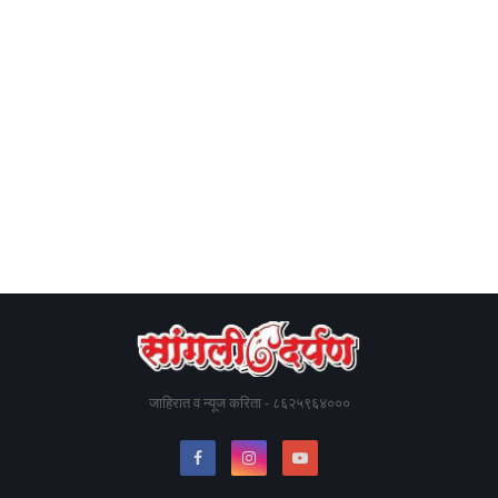
जाहिरात व न्यूज करिता - ८६२५९६४०००