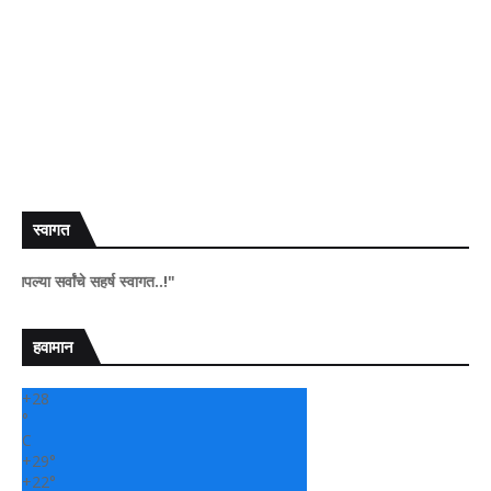
स्वागत
ंचे सहर्ष स्वागत..!"
हवामान
+
28
°
C
+
29°
+
22°