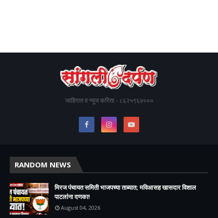
जाहिरात व न्यूज करिता - ८६२५९६४०००
RANDOM NEWS
मिरज पंचायत समिती भाजपच्या ताब्यात; मविआसह खासदार विशाल
पाटलांना दणका!
August 04, 2026