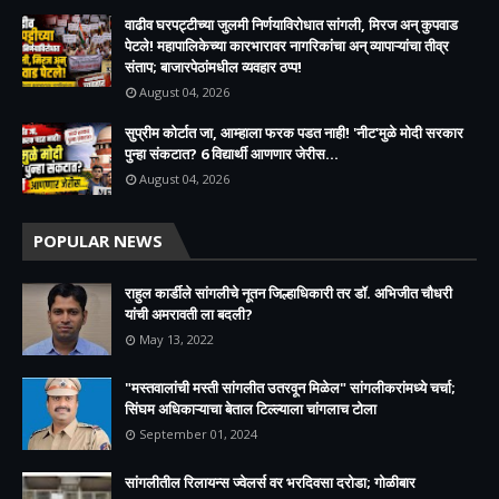
वाढीव घरपट्टीच्या जुलमी निर्णयाविरोधात सांगली, मिरज अन् कुपवाड
पेटले! महापालिकेच्या कारभारावर नागरिकांचा अन् व्यापाऱ्यांचा तीव्र
संताप; बाजारपेठांमधील व्यवहार ठप्प!​
August 04, 2026
सुप्रीम कोर्टात जा, आम्हाला फरक पडत नाही! 'नीट'मुळे मोदी सरकार
पुन्हा संकटात? 6 विद्यार्थी आणणार जेरीस...
August 04, 2026
POPULAR NEWS
राहुल कार्डीले सांगलीचे नूतन जिल्हाधिकारी तर डॉ. अभिजीत चौधरी
यांची अमरावती ला बदली?
May 13, 2022
"मस्तवालांची मस्ती सांगलीत उतरवून मिळेल" सांगलीकरांमध्ये चर्चा;
सिंघम अधिकाऱ्याचा बेताल टिल्ल्याला चांगलाच टोला
September 01, 2024
सांगलीतील रिलायन्स ज्वेलर्स वर भरदिवसा दरोडा; गोळीबार