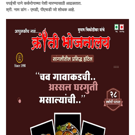
पपईची पाने कर्करोगाच्या पेशी मारण्यासाठी आढळतात.
श्री. नाम डांग - एमडी, पीएचडी जो शोधक आहे.