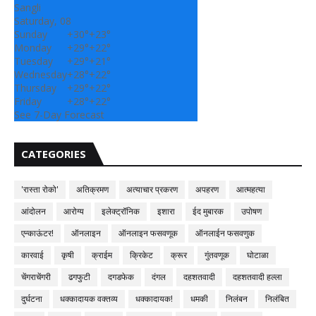
Sangli
Saturday, 08
Sunday
+
30°
+
23°
Monday
+
29°
+
22°
Tuesday
+
29°
+
21°
Wednesday
+
28°
+
22°
Thursday
+
29°
+
22°
Friday
+
28°
+
22°
See 7-Day Forecast
CATEGORIES
'रास्ता रोको'
अतिक्रमण
अत्याचार प्रकरण
अपहरण
आत्महत्या
आंदोलन
आरोग्य
इलेक्ट्रॉनिक
इशारा
ईद मुबारक
उपोषण
एन्काऊंटर!
ऑनलाइन
ऑनलाइन फसवणूक
ऑनलाईन फसवणुक
कारवाई
कृषी
क्राईम
क्रिकेट
क्रूर
गुंतवणूक
घोटाळा
चेंगराचेंगरी
ढगफुटी
दगडफेक
दंगल
दहशतवादी
दहशतवादी हल्ला
दुर्घटना
धक्कादायक वक्तव्य
धक्कादायक!
धमकी
निलंबन
निलंबित