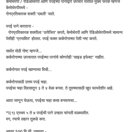
केमोथेरपी / रेडिओथेरपी आणि पपईच्या पानांद्वारे उपचार यातील मुख्य फरक म्हणजे
केमोथेरपीमध्ये -
रोगप्रतिकारक शक्ती 'दबली' जाते.
पपई पाने करताना -
रोगप्रतिकारक शक्तीला 'उत्तेजित' करते, केमोथेरपी आणि रेडिओथेरपीमध्ये सामान्य
पेशीही 'प्रभावित' होतात. पपई फक्त कर्करोगाच्या पेशी नष्ट करते.
सर्वात मोठी गोष्ट म्हणजे...
कर्करोगाच्या उपचारात पपईच्या पानांचे कोणतेही 'साइड इफेक्ट' नाहीत.
कर्करोगात पपई खाण्याचा विधी...
कर्करोगासाठी उत्तम पपई चहा.
पपईचा चहा दिवसातून ३ ते ४ वेळा बनवा. ते तुमच्यासाठी खूप फायदेशीर आहे.
आता जाणून घेऊया, पपईचा चहा कसा बनवायचा...
*l(१) प्रथम ५ ते ७ पपईची पाने उन्हात चांगली वाळवावीत.
मग, त्याचे लहान तुकडे करा.
आपण 500 मि.ली. पाण्यात -