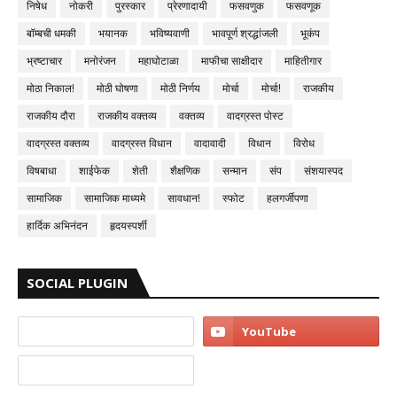
निषेध
नोकरी
पुरस्कार
प्रेरणादायी
फसवणुक
फसवणूक
बॉम्बची धमकी
भयानक
भविष्यवाणी
भावपूर्ण श्रद्धांजली
भूकंप
भ्रष्टाचार
मनोरंजन
महाघोटाळा
माफीचा साक्षीदार
माहितीगार
मोठा निकाल!
मोठी घोषणा
मोठी निर्णय
मोर्चा
मोर्चा!
राजकीय
राजकीय दौरा
राजकीय वक्तव्य
वक्तव्य
वादग्रस्त पोस्ट
वादग्रस्त वक्तव्य
वादग्रस्त विधान
वादावादी
विधान
विरोध
विषबाधा
शाईफेक
शेती
शैक्षणिक
सन्मान
संप
संशयास्पद
सामाजिक
सामाजिक माध्यमे
सावधान!
स्फोट
हलगर्जीपणा
हार्दिक अभिनंदन
हृदयस्पर्शी
SOCIAL PLUGIN