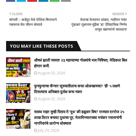
OLDER
NEWER
सांगली :- कडेपूर येथे पोलिस शिपायाने
​तेलाचा फेरवापर थांबवा, नाहीतर गाशा
गळफास घेत जीवन संपवले
गुंडाळा! तुकाराम मुंढेंचा 'हा' ऐतिहासिक निर्णय
वाचून खवय्यांनो सावधान!
YOU MAY LIKE THESE POSTS
औषधं झाली स्वस्त! २३ महत्त्वाच्या गोळ्यांचे भाव निश्चित, मेडिकल बिल
होणार कमी.
August 03, 2026
फुफ्फुसाचा कॅन्सर सुरुवातीलाच कसा ओळखायचा? 'ही' ५ लक्षणे
दिसल्यास अजिबात दुर्लक्ष करू नका!
August 02, 2026
सावध राहा! तुम्ही पिताय ते 'दूध' की हळूवार विष? राज्यात दररोज २५
लाख लिटर बनावट दुधाचा पूर; मेलामिनसारख्या भयंकर रसायनांनी
नागरिकांचे आरोग्य धोक्यात!​
July 29, 2026