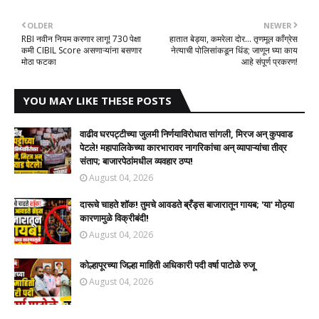
OLDER
NEWER
RBI नवीन नियम करणार लागू! 730 पेक्षा
हातात बेड्या, कमरेला दोर... तृणमूल काँग्रेस
कमी CIBIL Score असणाऱ्यांना बसणार
नेत्याची पोलिसांकडून धिंड; जाणून घ्या काय
मोठा फटका
आहे संपूर्ण प्रकरण!
YOU MAY LIKE THESE POSTS
वाढीव घरपट्टीच्या जुलमी निर्णयाविरोधात सांगली, मिरज अन् कुपवाड
पेटले! महापालिकेच्या कारभारावर नागरिकांचा अन् व्यापाऱ्यांचा तीव्र
संताप; बाजारपेठांमधील व्यवहार ठप्प!​
August 04, 2026
दारूचे चाहते शॉक! तुमचे आवडते ब्रँड्स बाजारातून गायब; 'या' मोठ्या
कारणामुळे विक्रीबंदी!
August 04, 2026
कोल्हापूरच्या जिल्हा माहिती अधिकारी पदी वर्षा पाटोळे रुजू
August 04, 2026