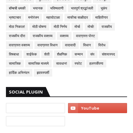
बॉम्बची धमकी
भयानक
भविष्यवाणी
भावपूर्ण श्रद्धांजली
भूकंप
भ्रष्टाचार
मनोरंजन
महाघोटाळा
माफीचा साक्षीदार
माहितीगार
मोठा निकाल!
मोठी घोषणा
मोठी निर्णय
मोर्चा
मोर्चा!
राजकीय
राजकीय दौरा
राजकीय वक्तव्य
वक्तव्य
वादग्रस्त पोस्ट
वादग्रस्त वक्तव्य
वादग्रस्त विधान
वादावादी
विधान
विरोध
विषबाधा
शाईफेक
शेती
शैक्षणिक
सन्मान
संप
संशयास्पद
सामाजिक
सामाजिक माध्यमे
सावधान!
स्फोट
हलगर्जीपणा
हार्दिक अभिनंदन
हृदयस्पर्शी
SOCIAL PLUGIN