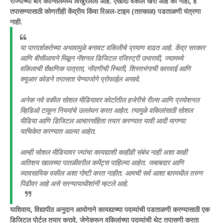
राज्यांच्या बार कौन्सिलमध्ये विखुरलेली आहे. एखादा वकील खरा आहे की नाही, हे
तपासण्यासाठी कोणतीही केंद्रीय किंवा रिअल-टाइम (तात्काळ) पडताळणी यंत्रणा
नाही.
या पारदर्शकतेच्या अभावामुळे बनावट वकिलीचे प्रमाण वाढत आहे. केंद्र सरकार
आणि बीसीआयने मिळून नॅशनल डिजिटल रजिस्ट्री उभारावी, ज्यामध्ये
वकिलाची शैक्षणिक पात्रता, नोंदणीची स्थिती, शिस्तभंगाची कारवाई आणि
क्यूआर कोडने तपासता येण्याजोगे प्रोफाईल असावे.
अनेक नवे वकील सोशल मीडियावर कोर्टातील हजेरीचे रील्स आणि प्रमोशनल
व्हिडिओ टाकून नियमांचे उल्लंघन करत आहेत. त्यामुळे वकिलांसाठी सोशल
मीडिया आणि डिजिटल आचारसंहिता तयार करण्यात यावी आदी मागण्या
याचिकेत करण्यात आल्या आहेत.
आम्ही सोशल मीडियावर ज्यांचा कायद्याशी काहीही संबंध नाही अशा काही
अतिशय खालच्या पातळीवरील कमेंट्स पाहिल्या आहेत. जबाबदार आणि
व्यावसायिक वकील अशा गोष्टी करत नाहीत. आमची सर्व आशा बारमधील तरुण
पिढीवर आहे असे सरन्यायाधीशांनी म्हटले आहे.
याशिवाय, विद्यापीठ अनुदान आयोगाने कायद्याच्या पदव्यांची पडताळणी करण्यासाठी एक
डिजिटल पोर्टल तयार करावे, जेणेकरून वकिलांच्या पदव्यांची थेट तपासणी करता