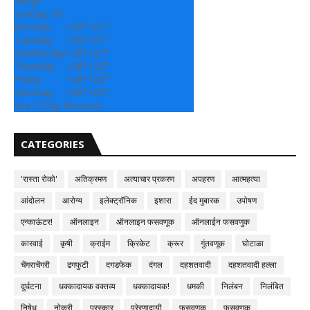
Sangli
Sunday, 09
Monday
+
29°
+
21°
Tuesday
+
29°
+
21°
Wednesday
+
29°
+
21°
Thursday
+
28°
+
22°
Friday
+
28°
+
22°
Saturday
+
28°
+
22°
See 7-Day Forecast
CATEGORIES
'रास्ता रोको'
अतिक्रमण
अत्याचार प्रकरण
अपहरण
आत्महत्या
आंदोलन
आरोग्य
इलेक्ट्रॉनिक
इशारा
ईद मुबारक
उपोषण
एन्काऊंटर!
ऑनलाइन
ऑनलाइन फसवणूक
ऑनलाईन फसवणुक
कारवाई
कृषी
क्राईम
क्रिकेट
क्रूर
गुंतवणूक
घोटाळा
चेंगराचेंगरी
ढगफुटी
दगडफेक
दंगल
दहशतवादी
दहशतवादी हल्ला
दुर्घटना
धक्कादायक वक्तव्य
धक्कादायक!
धमकी
निलंबन
निलंबित
निषेध
नोकरी
पुरस्कार
प्रेरणादायी
फसवणुक
फसवणूक