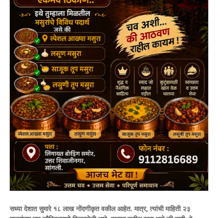
सध्या देशात सुमारे १८ लाख नोंदणीकृत वकील आहेत. मात्र, त्यांची माहिती २३