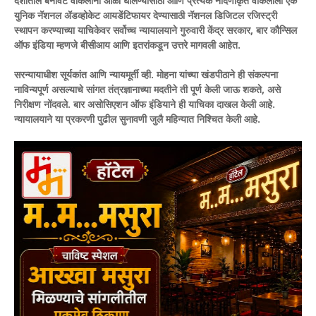
देशातील बनावट वकिलांना आळा घालण्यासाठी आणि प्रत्येक नोंदणीकृत वकिलाला एक
युनिक नॅशनल ॲडव्होकेट आयडेंटिफायर देण्यासाठी नॅशनल डिजिटल रजिस्ट्री
स्थापन करण्याच्या याचिकेवर सर्वोच्च न्यायालयाने गुरुवारी केंद्र सरकार, बार कौन्सिल
ऑफ इंडिया म्हणजे बीसीआय आणि इतरांकडून उत्तरे मागवली आहेत.
सरन्यायाधीश सूर्यकांत आणि न्यायमूर्ती व्ही. मोहना यांच्या खंडपीठाने ही संकल्पना
नाविन्यपूर्ण असल्याचे सांगत तंत्रज्ञानाच्या मदतीने ती पूर्ण केली जाऊ शकते, असे
निरीक्षण नोंदवले. बार असोसिएशन ऑफ इंडियाने ही याचिका दाखल केली आहे.
न्यायालयाने या प्रकरणी पुढील सुनावणी जुलै महिन्यात निश्चित केली आहे.