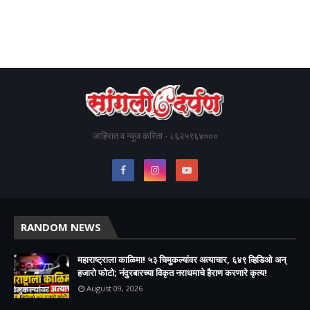
जाहिरात व न्यूज करिता - ८६२५९६४०००
RANDOM NEWS
महाराष्ट्राला काळिमा! ५३ चिमुकल्यांवर अत्याचार, ६४९ व्हिडिओ अन्
हजारो फोटो; नंदुरबारच्या विकृत नराधमाचे हैराण करणारे कृत्य!
August 09, 2026