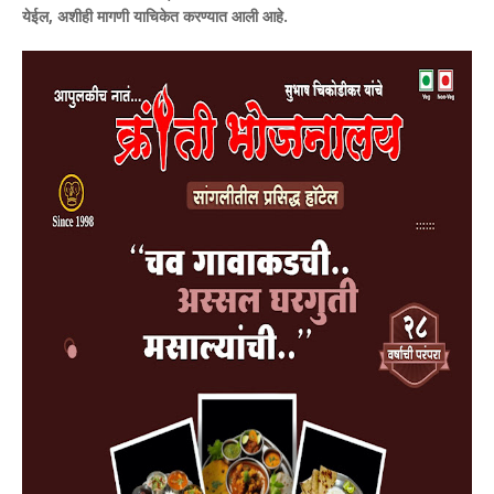
येईल, अशीही मागणी याचिकेत करण्यात आली आहे.