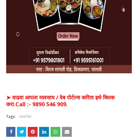
➤ वाढवा आपला व्यवसाय / वेब पोर्टल्स करिता इथे क्लिक
करा.Call :- 9890 546 909.
Tags:
सामाजिक