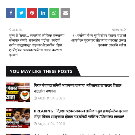
OLDER
NEWER
शून्य ते शिखर... सांगलीचा लौकिक राज्याच्या
​१५ वर्षांच्या वैभव सूर्यवंशीवर पैशांचा पाऊस!
सीमापार नेणारे 'रावसाहेब पाटील'; स्वदेशी
आयपीएल पुरस्कार सोहळ्यात कारसह तब्बल
उद्योग समूहापासून सहकार क्षेत्रातील 'झिरो
'इतक्या' लाखांचे बक्षीस
एनपीए'च्या चमत्कारापर्यंतचा थक्क करणारा
प्रवास!
YOU MAY LIKE THESE POSTS
मिरज पंचायत समिती भाजपच्या ताब्यात; मविआसह खासदार विशाल
पाटलांना दणका!
August 04, 2026
BREAKING: 'त्रिशा' प्रकरणावरून तामिळनाडूत हायव्होल्टेज ड्रामा!
सीएम विजय आक्रमक होताच उदयनिधी स्टॅलिन पोलिसांच्या ताब्यात!
August 04, 2026