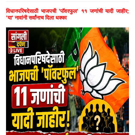
विधानपरिषदेसाठी भाजपची 'पॉवरफुल' ११ जणांची यादी जाहीर;
'या' नावांनी सर्वांनाच दिला धक्का