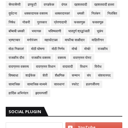
चेंगराचेंगरी
ढगफुटी
दगडफेक
दंगल
दहशतवादी
दहशतवादी हल्ला
दुर्घटना
धक्कादायक वक्तव्य
धक्कादायक!
धमकी
निलंबन
निलंबित
निषेध
नोकरी
पुरस्कार
प्रेरणादायी
फसवणुक
फसवणूक
बॉम्बची धमकी
भयानक
भविष्यवाणी
भावपूर्ण श्रद्धांजली
भूकंप
भ्रष्टाचार
मनोरंजन
महाघोटाळा
माफीचा साक्षीदार
माहितीगार
मोठा निकाल!
मोठी घोषणा
मोठी निर्णय
मोर्चा
मोर्चा!
राजकीय
राजकीय दौरा
राजकीय वक्तव्य
वक्तव्य
वादग्रस्त पोस्ट
वादग्रस्त वक्तव्य
वादग्रस्त विधान
वादावादी
विधान
विरोध
विषबाधा
शाईफेक
शेती
शैक्षणिक
सन्मान
संप
संशयास्पद
सामाजिक
सामाजिक माध्यमे
सावधान!
स्फोट
हलगर्जीपणा
हार्दिक अभिनंदन
हृदयस्पर्शी
SOCIAL PLUGIN