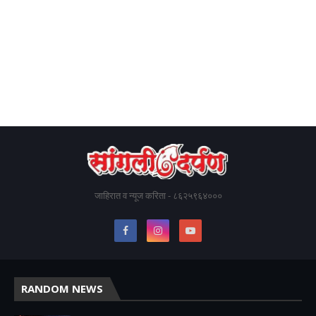
जाहिरात व न्यूज करिता - ८६२५९६४०००
RANDOM NEWS