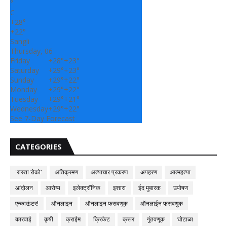
°
C
+
28°
+
22°
Sangli
Thursday, 06
Friday
+
28°
+
23°
Saturday
+
29°
+
23°
Sunday
+
29°
+
22°
Monday
+
29°
+
22°
Tuesday
+
29°
+
21°
Wednesday
+
29°
+
22°
See 7-Day Forecast
CATEGORIES
'रास्ता रोको'
अतिक्रमण
अत्याचार प्रकरण
अपहरण
आत्महत्या
आंदोलन
आरोग्य
इलेक्ट्रॉनिक
इशारा
ईद मुबारक
उपोषण
एन्काऊंटर!
ऑनलाइन
ऑनलाइन फसवणूक
ऑनलाईन फसवणुक
कारवाई
कृषी
क्राईम
क्रिकेट
क्रूर
गुंतवणूक
घोटाळा