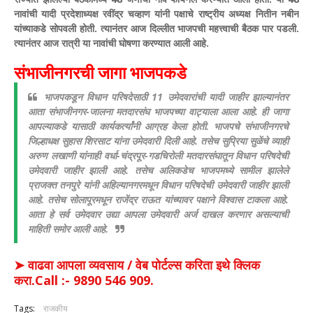
नावांची यादी प्रदेशाध्यक्ष रवींद्र चव्हाण यांनी पक्षाचे राष्ट्रीय अध्यक्ष नितीन नबीन
यांच्याकडे सोपवली होती. त्यानंतर आज दिल्लीत भाजपची महत्त्वाची बैठक पार पडली.
त्यानंतर आज रात्री या नावांची घोषणा करण्यात आली आहे.
संभाजीनगरची जागा भाजपकडे
भाजपकडून विधान परिषदेसाठी 11 उमेदवारांची यादी जाहीर झाल्यानंतर
आता संभाजीनगर-जालना मतदारसंघ भाजपच्या वाट्याला आला आहे. ही जागा
आपल्याकडे यासाठी कार्यकर्त्यांनी आग्रह केला होती. भाजपचे संभाजीनगरचे
जिल्हाधक्ष सुहास शिरसाट यांना उमेदवारी दिली आहे. तसेच सुप्रिया सुळेंचे व्याही
अरुण लखाणी यांनाही वर्धा-चंद्रपूर-गडचिरोली मतदारसंघातून विधान परिषदेची
उमेदवारी जाहीर झाली आहे. तसेच अलिकडेच भाजपमध्ये सामील झालेले
प्राजक्त तनपुरे यांनी अहिल्यानगरमधून विधान परिषदेची उमेदवारी जाहीर झाली
आहे. तसेच सोलापूरमधून राजेंद्र राऊत यांच्यावर पक्षाने विश्वास टाकला आहे.
आता हे सर्व उमेदवार उद्या आपला उमेदवारी अर्ज दाखल करणार असल्याची
माहिती समोर आली आहे.
➤ वाढवा आपला व्यवसाय / वेब पोर्टल्स करिता इथे क्लिक
करा.Call :- 9890 546 909.
Tags:
राजकीय