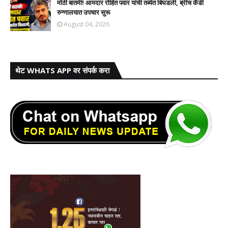
मोठी बातमी! आमदार रोहित पवार यांची तब्येत बिघडली, ब्रीच कँडी
रुग्णालयात उपचार सुरू
August 04, 2026
थेट WHATS APP वर संपर्क करा