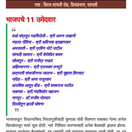
भाजपचे 11 उमेदवार
वर्धा-चंद्रपूर-गडचिरोली – श्री अरुण लखानी
भंडारा-गोंदिया – श्री अविनाश ब्राह्मणकर
अमरावती – श्री प्रविण पोटे पाटील
सांगली-सातारा – श्री धैर्यशील कदम
सोलापूर – श्री राजेंद्र राऊत
अहिल्यानगर – श्री प्राजक्त तनपुरे
छत्रपती संभाजीनगर-जालना – श्री सुहास शिरसाट
नांदेड – श्री अमर राजूरकर
धाराशिव-लातूर-बीड – श्री बसवराज पाटील
जळगाव – श्री.नंदकिशोर महाजन
नागपूर – डॉ.राजीव पोतदार
दिल्लीतून झाली घोषणा
भाजपकडून विधानपरिषद निवडणुकीसाठी कुणाला संधी मिळणार याबाबत गेल्या अनेक
दिवसांपासून चर्चा सुरू होती. नावं निश्चित करण्यासाठी अनेक बैठकाही झाल्या होत्या.
राज्यात झालेल्या बैठकांमध्ये 48 जणांची नावे फायनल करण्यात आली होती. या 48