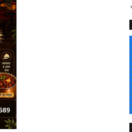
" सांगली दर्पण न्यूज
+
°
C
+
+
S
T
F
S
S
M
T
W
S