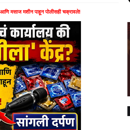
ीग आणि मसाज मशीन पाहून पोलीसही चक्रावले!