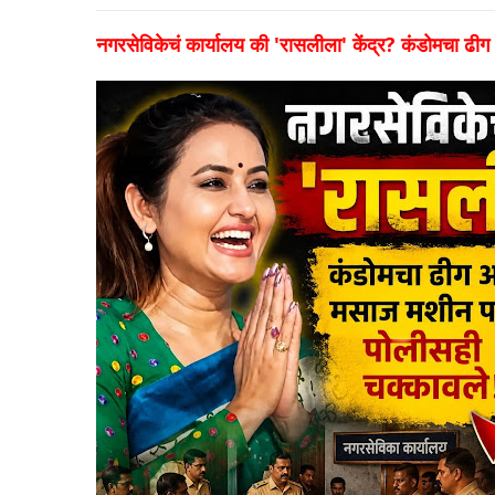
नगरसेविकेचं कार्यालय की 'रासलीला' केंद्र? कंडोमचा ढ