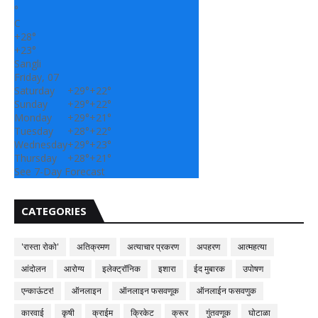
°
C
+
28°
+
23°
Sangli
Friday, 07
Saturday
+
29°
+
22°
Sunday
+
29°
+
22°
Monday
+
29°
+
21°
Tuesday
+
28°
+
22°
Wednesday
+
29°
+
23°
Thursday
+
28°
+
21°
See 7-Day Forecast
CATEGORIES
'रास्ता रोको'
अतिक्रमण
अत्याचार प्रकरण
अपहरण
आत्महत्या
आंदोलन
आरोग्य
इलेक्ट्रॉनिक
इशारा
ईद मुबारक
उपोषण
एन्काऊंटर!
ऑनलाइन
ऑनलाइन फसवणूक
ऑनलाईन फसवणुक
कारवाई
कृषी
क्राईम
क्रिकेट
क्रूर
गुंतवणूक
घोटाळा