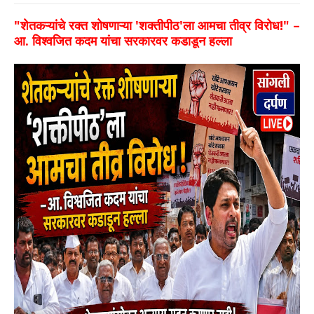
"शेतकऱ्यांचे रक्त शोषणाऱ्या 'शक्तीपीठ'ला आमचा तीव्र विरोध!" –
आ. विश्वजित कदम यांचा सरकारवर कडाडून हल्ला