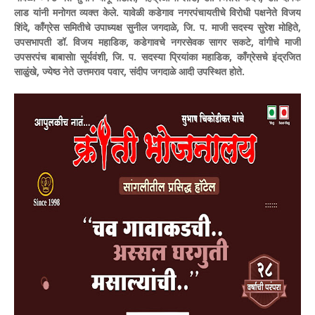
लाड यांनी मनोगत व्यक्त केले. यावेळी कडेगाव नगरपंचायतीचे विरोधी पक्षनेते विजय
शिंदे, काँग्रेस समितीचे उपाध्यक्ष सुनील जगदाळे, जि. प. माजी सदस्य सुरेश मोहिते,
उपसभापती डॉ. विजय महाडिक, कडेगावचे नगरसेवक सागर सकटे, वांगीचे माजी
उपसरपंच बाबासोा सूर्यवंशी, जि. प. सदस्या प्रियांका महाडिक, काँग्रेसचे इंद्रजित
साळुंखे, ज्येष्ठ नेते उत्तमराव पवार, संदीप जगदाळे आदी उपस्थित होते.