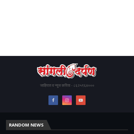
जाहिरात व न्यूज करिता - ८६२५९६४०००
RANDOM NEWS