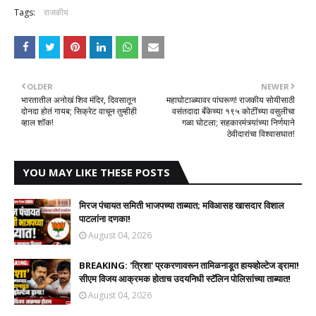
Tags:
राजकीय
OLDER
NEWER
भारतातील अनोखं शिव मंदिर, दिवसातून
महाघोटाळ्यावर पांघरूण! राजकीय सोयीसाठी
दोनदा होतं गायब; सिक्रेट वाचून तुम्हीही
वसंतदादा बँकेच्या १९५ कोटींच्या वसुलीचा
व्हाल शॉक!
गळा घोटला; सहकारमंत्र्यांच्या निर्णयाने
ठेवीदारांचा विश्वासघात!​
YOU MAY LIKE THESE POSTS
मिरज पंचायत समिती भाजपच्या ताब्यात; मविआसह खासदार विशाल
पाटलांना दणका!
August 04, 2026
BREAKING: 'त्रिशा' प्रकरणावरून तामिळनाडूत हायव्होल्टेज ड्रामा!
सीएम विजय आक्रमक होताच उदयनिधी स्टॅलिन पोलिसांच्या ताब्यात!
August 04, 2026