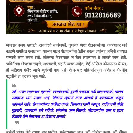
आमदार कदम म्हणाले, सरकारने कर्जमाफी, दुष्काळ अशा शेतकऱ्यांच्या समस्यावर मार्ग
काढणे अपेक्षित असताना, शासन मात्र शेतकऱ्यांना वेठीस धरून त्यांच्या जमिनी ताब्यात
घेण्याचे काम करत आहे. लोकांना विश्वासात न घेता त्यांच्यावर हे लादले जात आहे.
जमिनीच्या मोजण्या रात्री, अपरात्री, पहाटे करत आहेत, तेही पोलिस फौजफाटा घेऊन,
ही अतिशय गंभीर आणि चुकीची बाब आहे. तीन-चार महिन्यांपासून अतिशय गोपनीय
पद्धतीने हा प्रकार सुरू आहे.
डॉ. भारत पाटणकर म्हणाले, स्वातंत्र्याची दुसरी चळवळ उभी करण्यासाठी शासन
आम्हाला भाग पाडत आहे. विकास म्हणजे काय असतो हे शासनाला अजून
समजले नाही. शेतकऱ्यांच्या शेतीला पाणी, शिवारात पाणी आणून, याठिकाणी शेती
फुलली, कारखाने उभे राहिले, लोकांना काम मिळाले, शेतकऱ्यांना ऊस व इतर
पिकांचे पैसे मिळतात हा विकास असतो.
यावेळी ज्येष्ठ नेते सुभाष बापू पाटील, महेंद्रआप्पा लाड, डॉ. जितेश कदम, डॉ. दीपक