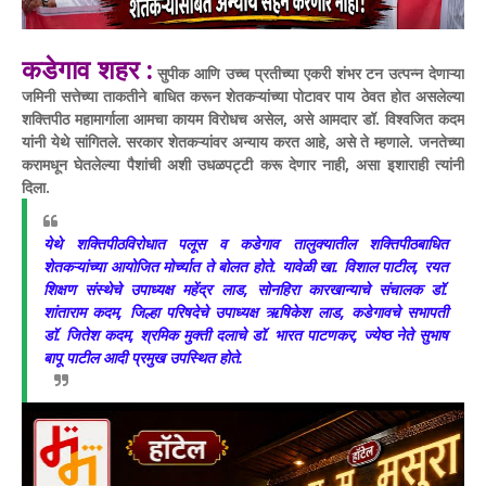
कडेगाव शहर :
सुपीक आणि उच्च प्रतीच्या एकरी शंभर टन उत्पन्न देणाऱ्या
जमिनी सत्तेच्या ताकतीने बाधित करून शेतकऱ्यांच्या पोटावर पाय ठेवत होत असलेल्या
शक्तिपीठ महामार्गाला आमचा कायम विरोधच असेल, असे आमदार डॉ. विश्वजित कदम
यांनी येथे सांगितले. सरकार शेतकऱ्यांवर अन्याय करत आहे, असे ते म्हणाले. जनतेच्या
करामधून घेतलेल्या पैशांची अशी उधळपट्टी करू देणार नाही, असा इशाराही त्यांनी
दिला.
येथे शक्तिपीठविरोधात पलूस व कडेगाव तालुक्यातील शक्तिपीठबाधित
शेतकऱ्यांच्या आयोजित मोर्च्यात ते बोलत होते. यावेळी खा. विशाल पाटील, रयत
शिक्षण संस्थेचे उपाध्यक्ष महेंद्र लाड, सोनहिरा कारखान्याचे संचालक डॉ.
शांताराम कदम, जिल्हा परिषदेचे उपाध्यक्ष ऋषिकेश लाड, कडेगावचे सभापती
डॉ. जितेश कदम, श्रमिक मुक्ती दलाचे डॉ. भारत पाटणकर, ज्येष्ठ नेते सुभाष
बापू पाटील आदी प्रमुख उपस्थित होते.