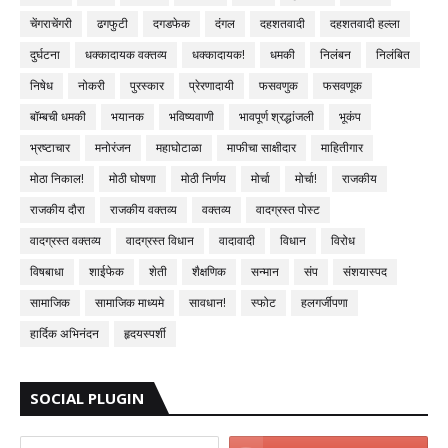
चेंगराचेंगरी
ढगफुटी
दगडफेक
दंगल
दहशतवादी
दहशतवादी हल्ला
दुर्घटना
धक्कादायक वक्तव्य
धक्कादायक!
धमकी
निलंबन
निलंबित
निषेध
नोकरी
पुरस्कार
प्रेरणादायी
फसवणुक
फसवणूक
बॉम्बची धमकी
भयानक
भविष्यवाणी
भावपूर्ण श्रद्धांजली
भूकंप
भ्रष्टाचार
मनोरंजन
महाघोटाळा
माफीचा साक्षीदार
माहितीगार
मोठा निकाल!
मोठी घोषणा
मोठी निर्णय
मोर्चा
मोर्चा!
राजकीय
राजकीय दौरा
राजकीय वक्तव्य
वक्तव्य
वादग्रस्त पोस्ट
वादग्रस्त वक्तव्य
वादग्रस्त विधान
वादावादी
विधान
विरोध
विषबाधा
शाईफेक
शेती
शैक्षणिक
सन्मान
संप
संशयास्पद
सामाजिक
सामाजिक माध्यमे
सावधान!
स्फोट
हलगर्जीपणा
हार्दिक अभिनंदन
हृदयस्पर्शी
SOCIAL PLUGIN