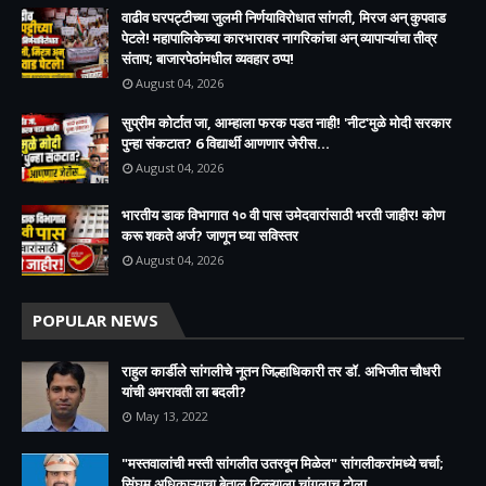
वाढीव घरपट्टीच्या जुलमी निर्णयाविरोधात सांगली, मिरज अन् कुपवाड
पेटले! महापालिकेच्या कारभारावर नागरिकांचा अन् व्यापाऱ्यांचा तीव्र
संताप; बाजारपेठांमधील व्यवहार ठप्प!​
August 04, 2026
सुप्रीम कोर्टात जा, आम्हाला फरक पडत नाही! 'नीट'मुळे मोदी सरकार
पुन्हा संकटात? 6 विद्यार्थी आणणार जेरीस...
August 04, 2026
भारतीय डाक विभागात १० वी पास उमेदवारांसाठी भरती जाहीर! कोण
करू शकते अर्ज? जाणून घ्या सविस्तर
August 04, 2026
POPULAR NEWS
राहुल कार्डीले सांगलीचे नूतन जिल्हाधिकारी तर डॉ. अभिजीत चौधरी
यांची अमरावती ला बदली?
May 13, 2022
"मस्तवालांची मस्ती सांगलीत उतरवून मिळेल" सांगलीकरांमध्ये चर्चा;
सिंघम अधिकाऱ्याचा बेताल टिल्ल्याला चांगलाच टोला