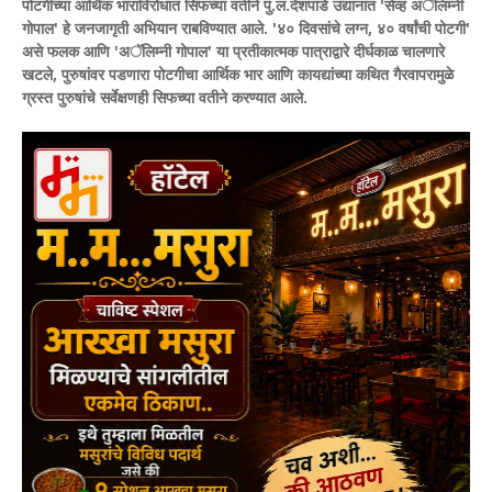
पोटगीच्या आर्थिक भाराविरोधात सिफच्या वतीने पु.ल.देशपांडे उद्यानात 'सेव्ह अॅलिम्नी
गोपाल' हे जनजागृती अभियान राबविण्यात आले. '४० दिवसांचे लग्न, ४० वर्षांची पोटगी'
असे फलक आणि 'अॅलिम्नी गोपाल' या प्रतीकात्मक पात्राद्वारे दीर्घकाळ चालणारे
खटले, पुरुषांवर पडणारा पोटगीचा आर्थिक भार आणि कायद्यांच्या कथित गैरवापरामुळे
ग्रस्त पुरुषांचे सर्वेक्षणही सिफच्या वतीने करण्यात आले.