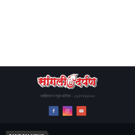
जाहिरात व न्यूज करिता - ८६२५९६४०००