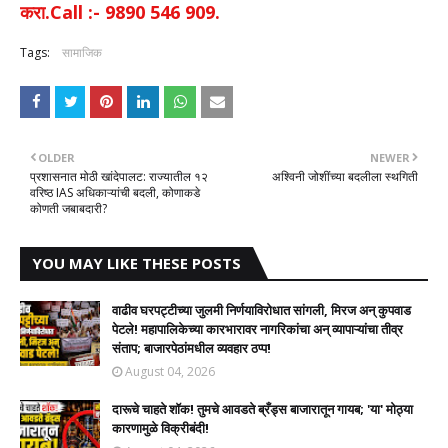
करा.Call :- 9890 546 909.
Tags:
सामाजिक
OLDER
NEWER
प्रशासनात मोठी खांदेपालट: राज्यातील १२
अश्विनी जोशींच्या बदलीला स्थगिती
वरिष्ठ IAS अधिकाऱ्यांची बदली, कोणाकडे
कोणती जबाबदारी?
YOU MAY LIKE THESE POSTS
वाढीव घरपट्टीच्या जुलमी निर्णयाविरोधात सांगली, मिरज अन् कुपवाड
पेटले! महापालिकेच्या कारभारावर नागरिकांचा अन् व्यापाऱ्यांचा तीव्र
संताप; बाजारपेठांमधील व्यवहार ठप्प!​
August 04, 2026
दारूचे चाहते शॉक! तुमचे आवडते ब्रँड्स बाजारातून गायब; 'या' मोठ्या
कारणामुळे विक्रीबंदी!