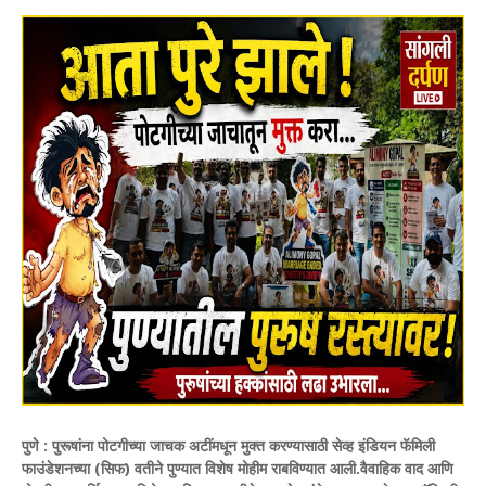
पुणे :
पुरूषांना पोटगीच्या जाचक अटींमधून मुक्त करण्यासाठी सेव्ह इंडियन फॅमिली
फाउंडेशनच्या (सिफ) वतीने पुण्यात विशेष मोहीम राबविण्यात आली.वैवाहिक वाद आणि