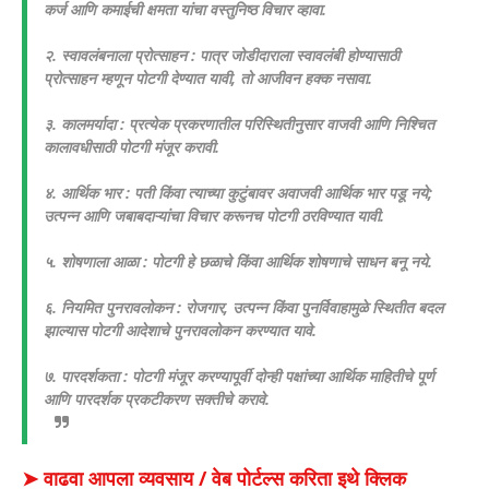
कर्ज आणि कमाईची क्षमता यांचा वस्तुनिष्ठ विचार व्हावा.
२. स्वावलंबनाला प्रोत्साहन : पात्र जोडीदाराला स्वावलंबी होण्यासाठी
प्रोत्साहन म्हणून पोटगी देण्यात यावी, तो आजीवन हक्क नसावा.
३. कालमर्यादा : प्रत्येक प्रकरणातील परिस्थितीनुसार वाजवी आणि निश्चित
कालावधीसाठी पोटगी मंजूर करावी.
४. आर्थिक भार : पती किंवा त्याच्या कुटुंबावर अवाजवी आर्थिक भार पडू नये;
उत्पन्न आणि जबाबदाऱ्यांचा विचार करूनच पोटगी ठरविण्यात यावी.
५. शोषणाला आळा : पोटगी हे छळाचे किंवा आर्थिक शोषणाचे साधन बनू नये.
६. नियमित पुनरावलोकन : रोजगार, उत्पन्न किंवा पुनर्विवाहामुळे स्थितीत बदल
झाल्यास पोटगी आदेशाचे पुनरावलोकन करण्यात यावे.
७. पारदर्शकता : पोटगी मंजूर करण्यापूर्वी दोन्ही पक्षांच्या आर्थिक माहितीचे पूर्ण
आणि पारदर्शक प्रकटीकरण सक्तीचे करावे.
➤ वाढवा आपला व्यवसाय / वेब पोर्टल्स करिता इथे क्लिक