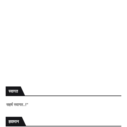
स्वागत
 स्वागत..!"
हवामान