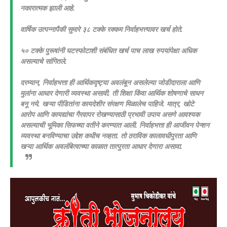
नकारात्मक झाली आहे.
वार्षिक उत्पन्नापैकी सुमारे ३८ टक्के रक्कम निर्वाहभत्त्यावर खर्च होते.
५० टक्के पुरूषांनी घटस्फोटाशी संबंधित खर्च पाच लाख रुपयांपेक्षा अधिक
असल्याचे सांगितले.
दरम्यान, निर्वाहभत्ता ही आर्थिकदृष्ट्या अवलंबून असलेल्या जोडीदाराला आणि
मुलांना आधार देणारी व्यवस्था असावी. ती शिक्षा किंवा आर्थिक शोषणाचे साधन
बनू नये. खऱ्या पीडितांना कायदेशीर संरक्षण मिळालेच पाहिजे. मात्र, खोटे
आरोप आणि कायद्यांचा गैरवापर रोखण्यासाठी प्रभावी उपाय असणे आवश्यक
असल्याची भूमिका सिफच्या वतीने करण्यात आली.
निर्वाहभत्ता ही आजीवन पेन्शन
व्यवस्था बनविण्याचा उद्देश कधीच नव्हता. तो ठराविक कालावधीपुरता आणि
खऱ्या आर्थिक अवलंबित्वाच्या काळात तात्पुरता आधार देणारा असावा.