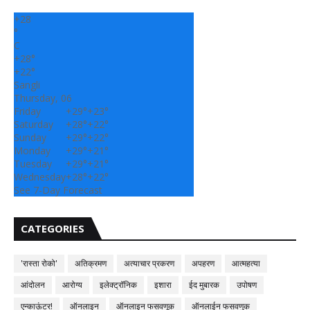
+
28
°
C
+
28°
+
22°
Sangli
Thursday, 06
Friday
+
29°
+
23°
Saturday
+
28°
+
22°
Sunday
+
29°
+
22°
Monday
+
29°
+
21°
Tuesday
+
29°
+
21°
Wednesday
+
28°
+
22°
See 7-Day Forecast
CATEGORIES
'रास्ता रोको'
अतिक्रमण
अत्याचार प्रकरण
अपहरण
आत्महत्या
आंदोलन
आरोग्य
इलेक्ट्रॉनिक
इशारा
ईद मुबारक
उपोषण
एन्काऊंटर!
ऑनलाइन
ऑनलाइन फसवणूक
ऑनलाईन फसवणुक