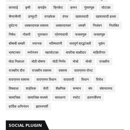
कारवाई
कृषी
क्राईम
क्रिकेट
क्रूर
गुंतवणूक
घोटाळा
चेंगराचेंगरी
ढगफुटी
दगडफेक
दंगल
दहशतवादी
दहशतवादी हल्ला
दुर्घटना
धक्कादायक वक्तव्य
धक्कादायक!
धमकी
निलंबन
निलंबित
निषेध
नोकरी
पुरस्कार
प्रेरणादायी
फसवणुक
फसवणूक
बॉम्बची धमकी
भयानक
भविष्यवाणी
भावपूर्ण श्रद्धांजली
भूकंप
भ्रष्टाचार
मनोरंजन
महाघोटाळा
माफीचा साक्षीदार
माहितीगार
मोठा निकाल!
मोठी घोषणा
मोठी निर्णय
मोर्चा
मोर्चा!
राजकीय
राजकीय दौरा
राजकीय वक्तव्य
वक्तव्य
वादग्रस्त पोस्ट
वादग्रस्त वक्तव्य
वादग्रस्त विधान
वादावादी
विधान
विरोध
विषबाधा
शाईफेक
शेती
शैक्षणिक
सन्मान
संप
संशयास्पद
सामाजिक
सामाजिक माध्यमे
सावधान!
स्फोट
हलगर्जीपणा
हार्दिक अभिनंदन
हृदयस्पर्शी
SOCIAL PLUGIN