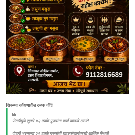
सिफच्या सर्वेक्षणातील ठळक नोंदी
पोटगीमुळे सुमारे ४२ टक्के पुरुषांना कर्ज काढावे लागते.
पोटगी भरणाऱ्या २९ टक्के पुरुषांची घटस्फोटानंतरची आर्थिक स्थिती