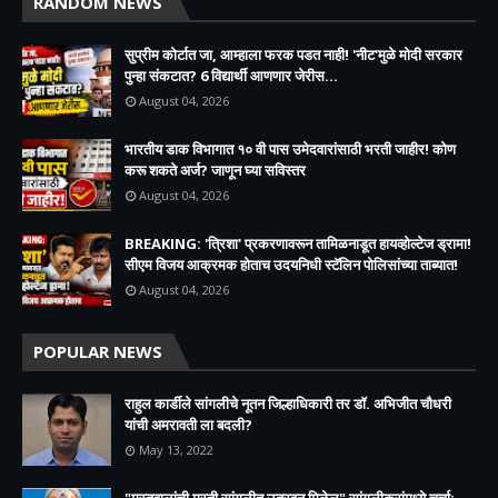
RANDOM NEWS
सुप्रीम कोर्टात जा, आम्हाला फरक पडत नाही! 'नीट'मुळे मोदी सरकार
पुन्हा संकटात? 6 विद्यार्थी आणणार जेरीस...
August 04, 2026
भारतीय डाक विभागात १० वी पास उमेदवारांसाठी भरती जाहीर! कोण
करू शकते अर्ज? जाणून घ्या सविस्तर
August 04, 2026
BREAKING: 'त्रिशा' प्रकरणावरून तामिळनाडूत हायव्होल्टेज ड्रामा!
सीएम विजय आक्रमक होताच उदयनिधी स्टॅलिन पोलिसांच्या ताब्यात!
August 04, 2026
POPULAR NEWS
राहुल कार्डीले सांगलीचे नूतन जिल्हाधिकारी तर डॉ. अभिजीत चौधरी
यांची अमरावती ला बदली?
May 13, 2022
"मस्तवालांची मस्ती सांगलीत उतरवून मिळेल" सांगलीकरांमध्ये चर्चा;