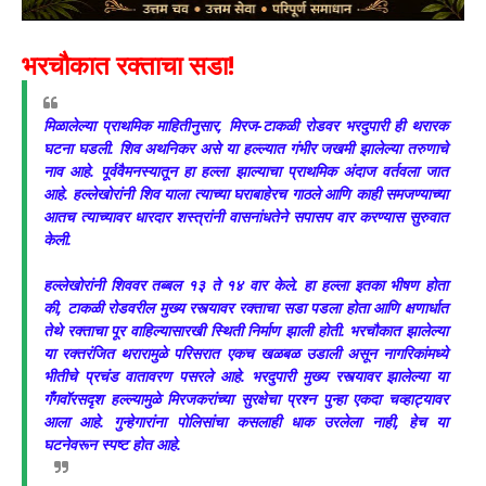
भरचौकात रक्ताचा सडा!
​मिळालेल्या प्राथमिक माहितीनुसार, मिरज-टाकळी रोडवर भरदुपारी ही थरारक
घटना घडली. शिव अथनिकर असे या हल्ल्यात गंभीर जखमी झालेल्या तरुणाचे
नाव आहे. पूर्ववैमनस्यातून हा हल्ला झाल्याचा प्राथमिक अंदाज वर्तवला जात
आहे. हल्लेखोरांनी शिव याला त्याच्या घराबाहेरच गाठले आणि काही समजण्याच्या
आतच त्याच्यावर धारदार शस्त्रांनी वासनांधतेने सपासप वार करण्यास सुरुवात
केली.
​हल्लेखोरांनी शिववर तब्बल १३ ते १४ वार केले. हा हल्ला इतका भीषण होता
की, टाकळी रोडवरील मुख्य रस्त्यावर रक्ताचा सडा पडला होता आणि क्षणार्धात
तेथे रक्ताचा पूर वाहिल्यासारखी स्थिती निर्माण झाली होती. भरचौकात झालेल्या
या रक्तरंजित थरारामुळे परिसरात एकच खळबळ उडाली असून नागरिकांमध्ये
भीतीचे प्रचंड वातावरण पसरले आहे.
भरदुपारी मुख्य रस्त्यावर झालेल्या या
गँगवॉरसदृश हल्ल्यामुळे मिरजकरांच्या सुरक्षेचा प्रश्न पुन्हा एकदा चव्हाट्यावर
आला आहे. गुन्हेगारांना पोलिसांचा कसलाही धाक उरलेला नाही, हेच या
घटनेवरून स्पष्ट होत आहे.