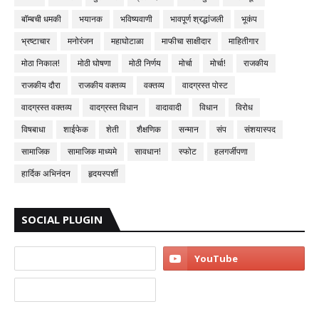
बॉम्बची धमकी
भयानक
भविष्यवाणी
भावपूर्ण श्रद्धांजली
भूकंप
भ्रष्टाचार
मनोरंजन
महाघोटाळा
माफीचा साक्षीदार
माहितीगार
मोठा निकाल!
मोठी घोषणा
मोठी निर्णय
मोर्चा
मोर्चा!
राजकीय
राजकीय दौरा
राजकीय वक्तव्य
वक्तव्य
वादग्रस्त पोस्ट
वादग्रस्त वक्तव्य
वादग्रस्त विधान
वादावादी
विधान
विरोध
विषबाधा
शाईफेक
शेती
शैक्षणिक
सन्मान
संप
संशयास्पद
सामाजिक
सामाजिक माध्यमे
सावधान!
स्फोट
हलगर्जीपणा
हार्दिक अभिनंदन
हृदयस्पर्शी
SOCIAL PLUGIN