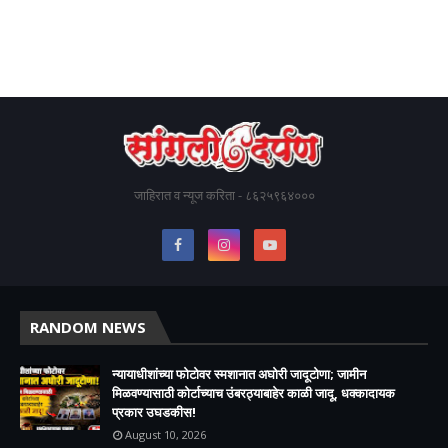
जाहिरात व न्यूज करिता - ८६२५९६४०००
RANDOM NEWS
न्यायाधीशांच्या फोटोवर स्मशानात अघोरी जादूटोणा; जामीन
मिळवण्यासाठी कोर्टाच्याच उंबरठ्याबाहेर काळी जादू, धक्कादायक
प्रकार उघडकीस!
August 10, 2026