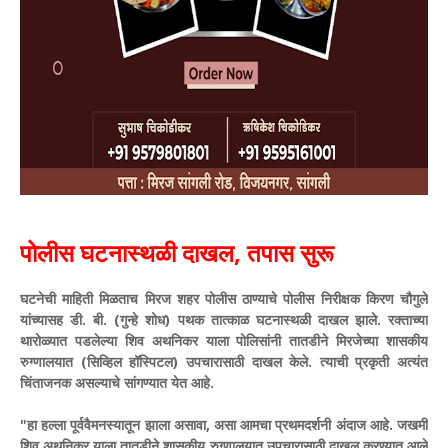
​पोलीस घटनास्थळी दाखल, तपास सुरू
​घटनेची माहिती मिळताच मिरज शहर पोलीस ठाण्याचे पोलीस निरीक्षक किरण चौगुले
यांच्यासह डी. बी. (गुन्हे शोध) पथक तात्काळ घटनास्थळी दाखल झाले. रक्ताच्या
थारोळ्यात पडलेल्या शिव अथनिकर याला पोलिसांनी तातडीने मिरजेच्या शासकीय
रुग्णालयात (सिव्हिल हॉस्पिटल) उपचारासाठी दाखल केले. त्याची प्रकृती अत्यंत
चिंताजनक असल्याचे सांगण्यात येत आहे.
​"हा हल्ला पूर्ववैमनस्यातून झाला असावा, असा आमचा प्रथमदर्शनी अंदाज आहे. जखमी
शिव अथनिकर याला तातडीने शासकीय रुग्णालयात उपचारासाठी दाखल करण्यात आले