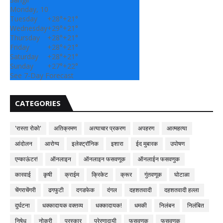
Monday, 10
Tuesday
+
28°
+
21°
Wednesday
+
29°
+
21°
Thursday
+
28°
+
21°
Friday
+
28°
+
21°
Saturday
+
28°
+
21°
Sunday
+
27°
+
22°
See 7-Day Forecast
CATEGORIES
'रास्ता रोको'
अतिक्रमण
अत्याचार प्रकरण
अपहरण
आत्महत्या
आंदोलन
आरोग्य
इलेक्ट्रॉनिक
इशारा
ईद मुबारक
उपोषण
एन्काऊंटर!
ऑनलाइन
ऑनलाइन फसवणूक
ऑनलाईन फसवणुक
कारवाई
कृषी
क्राईम
क्रिकेट
क्रूर
गुंतवणूक
घोटाळा
चेंगराचेंगरी
ढगफुटी
दगडफेक
दंगल
दहशतवादी
दहशतवादी हल्ला
दुर्घटना
धक्कादायक वक्तव्य
धक्कादायक!
धमकी
निलंबन
निलंबित
निषेध
नोकरी
पुरस्कार
प्रेरणादायी
फसवणुक
फसवणूक