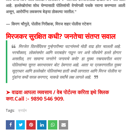
आहे. हल्लेखोरांचा शोध घेण्यासाठी पोलिसांची वेगवेगळी पथके रवाना करण्यात आली
असून, आरोपींना लवकरच बेड्या ठोकल्या जातील."
— किरण चौगुले, पोलीस निरीक्षक, मिरज शहर पोलीस स्टेशन
​मिरजकर सुरक्षित कधी? जनतेचा संतप्त सवाल
​मिरजेत दिवसेंदिवस गुन्हेगारीच्या घटनांमध्ये मोठी वाढ होत चालली आहे.
भरचौकात, लोकांसमोर आणि घराबाहेर गाठून जर असे जीवघेणे हल्ले होणार
असतील, तर सामान्य जनतेने जगायचे कसे? हा मुख्य रस्त्यावरील थरार
पोलिसांच्या सुस्त कारभारावर बोट ठेवणारा आहे. आता या प्रकरणातील मुख्य
सूत्रधार आणि हल्लेखोर पोलिसांच्या हाती कधी लागतात आणि मिरज पोलीस या
गुंडांना कधी सरळ करणार, याकडे सर्वांचे लक्ष लागले आहे.
➤ वाढवा आपला व्यवसाय / वेब पोर्टल्स करिता इथे क्लिक
करा.Call :- 9890 546 909.
Tags:
क्राईम