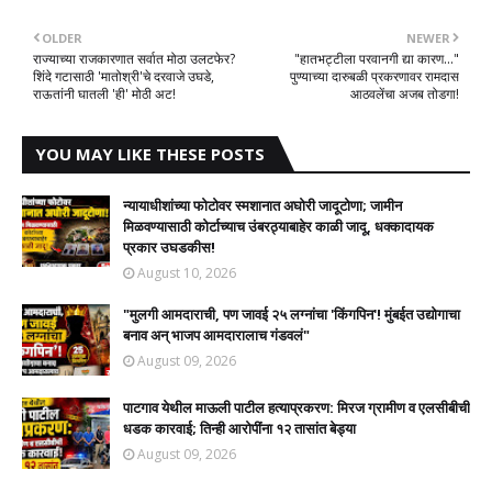
OLDER
NEWER
राज्याच्या राजकारणात सर्वात मोठा उलटफेर?
"हातभट्टीला परवानगी द्या कारण..."
शिंदे गटासाठी 'मातोश्री'चे दरवाजे उघडे,
पुण्याच्या दारुबळी प्रकरणावर रामदास
राऊतांनी घातली 'ही' मोठी अट!
आठवलेंचा अजब तोडगा!
YOU MAY LIKE THESE POSTS
न्यायाधीशांच्या फोटोवर स्मशानात अघोरी जादूटोणा; जामीन
मिळवण्यासाठी कोर्टाच्याच उंबरठ्याबाहेर काळी जादू, धक्कादायक
प्रकार उघडकीस!
August 10, 2026
"मुलगी आमदाराची, पण जावई २५ लग्नांचा 'किंगपिन'! मुंबईत उद्योगाचा
बनाव अन् भाजप आमदारालाच गंडवलं"
August 09, 2026
पाटगाव येथील माऊली पाटील हत्याप्रकरण: मिरज ग्रामीण व एलसीबीची
धडक कारवाई; तिन्ही आरोपींना १२ तासांत बेड्या
August 09, 2026