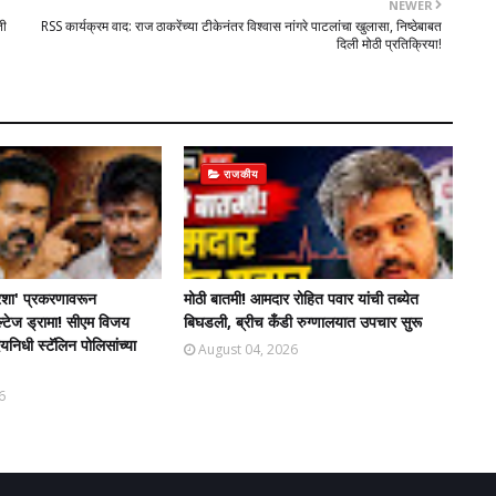
NEWER
ती
RSS कार्यक्रम वाद: राज ठाकरेंच्या टीकेनंतर विश्वास नांगरे पाटलांचा खुलासा, निष्ठेबाबत
दिली मोठी प्रतिक्रिया!
राजकीय
शा' प्रकरणावरून
मोठी बातमी! आमदार रोहित पवार यांची तब्येत
ल्टेज ड्रामा! सीएम विजय
बिघडली, ब्रीच कँडी रुग्णालयात उपचार सुरू
िधी स्टॅलिन पोलिसांच्या
August 04, 2026
6