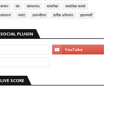
सन्मान
संप
संशयास्पद
सामाजिक
सामाजिक माध्यमे
सावधान!
स्फोट
हलगर्जीपणा
हार्दिक अभिनंदन
हृदयस्पर्शी
SOCIAL PLUGIN
LIVE SCORE