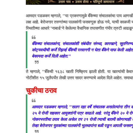
आमदार पडळकर म्हणाले, ''या प्रकरणामुळे बँकेच्या संचालकांचा पाय आणख
लक्ष आहे. बेरोजगार तरुणांच्या पालकांनी फसवणूक होऊ नये, याची काळजी घ
स्थितीच्या आधारे 'नाबार्ड'ने केलेल्या वैधानिक तपासणीत गंभीर त्रुटी आढळ
बँकेच्या संचालकांना, संचालकांशी संबंधीत संस्था, कारखाने, सूतगिरण
कोट्यवधीची कर्जे रिझर्व्ह बँकेची परवानगी न घेता बँकेने माफ केली 
बेकायदा कर्जे दिली आहेत.''
ते म्हणाले, ''बँकेची १६३८ खाती निष्क्रिय झाली होती. या खात्यांची 
नोटीशीत १५ जुलैपर्यंत लेखी उत्तर सादर करण्याचे आदेश दिले आहेत. समाध
चुकीचा ठराव
आमदार पडळकर म्हणाले, ''सलग दहा वर्षे संचालक असलेल्यांना तीन वर्
२५ मे रोजी सहकार आयुक्तांनी पत्र काढले आहे. परंतु बँकेने २० म
नोकरभरतीचा ठराव केला असेल तर २१ रोजी त्याची बातमी कोणत्याही वर्त
तेव्हा बेरोजगार युवकांच्या पालकांनी भूलथापांना बळी पडून आपली फसव