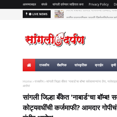
आमच्याबद्दल
संपर्क
सांगली दर्पणवर जाहिरात करा
Privacy Policy
Di
वाढीव घरपट्टीच्या जुलमी निर्णयाविरोधात सां
🔴 LIVE NEWS
राजकीय
शैक्षणिक
सांस्कृतिक
क्राईम
कृषी
Home
राजकीय
सांगली जिल्हा बँकेत 'नाबार्ड'चा बॉम्ब! सर्वसामान्यांना ठेंगा, न
आरोप!
सांगली जिल्हा बँकेत 'नाबार्ड'चा बॉम्ब! सर
कोट्यवधींची कर्जमाफी? आमदार गोपीच