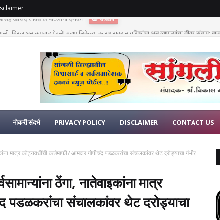
sclaimer
गली, मिरज अन् कुपवाड पेटले! महापालिकेच्या कारभारावर नागरिकांचा अन् व्यापाऱ्यांचा तीव्र संताप; बाजार
नोकरी संदर्भ
PRIVACY POLICY
DISCLAIMER
CONTACT US
ातेवाइकांना मात्र कोट्यवधींची कर्जमाफी? आमदार गोपीचंद पडळकरांचा संचालकांवर थेट दरोड्याचा गंभीर
्वसामान्यांना ठेंगा, नातेवाइकांना मात्र
ंद पडळकरांचा संचालकांवर थेट दरोड्याचा