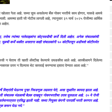
ी खोलात गेला आहे. सध्या सुरू असलेल्या बँक नोकर भरतीचे काय होणार, याकडे आमचे
्यावी. आमच्या हाती जी नोटीस लागली आहे, त्यानुसार ३१ मार्च २०२५ रोजीच्या आर्थिक
ून आहेत.
्या, तसेच त्यांच्या नातेवाइकांना कोट्यवधीची कर्जे दिली आहेत. अनेक संचालकांची
आहेत. मूळची कर्जे थकीत असताना काही संचालकांनी ५० कोटींपासून अडीचशे कोटीपर्यत
केवायसी न घेताच ती खाती ॲक्टीव्ह केल्याचे उघडकीस आले आहे. आरबीआयने दिलेल्या
ानकारक उत्तर न दिल्यास थेट कारवाई करण्याचा इशारा देण्यात आला आहे.''
षे विश्रांती घेऊनच पुन्हा निवडणूक लढवता येते, असा सुधारित कायदा झाला आहे.
े रोजी संचालक मंडळाची बैठक दाखवून नोकरभरतीचा ठराव घुसडला आहे. २० मे रोजी
मानपत्रात प्रसिद्ध झाली नाही. सध्या नियुक्त कंपनी पारदर्शी भरती करणार आहे.
णूक करून घेऊ नये.''