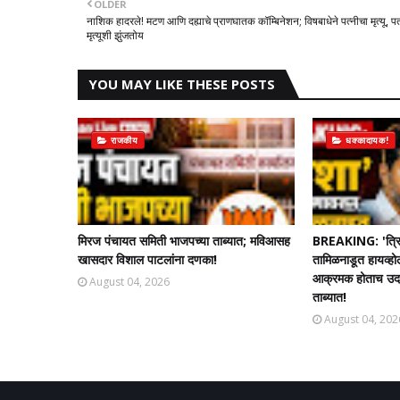
OLDER
नाशिक हादरले! मटण आणि दह्याचे प्राणघातक कॉम्बिनेशन; विषबाधेने पत्नीचा मृत्यू, प
मृत्यूशी झुंजतोय
YOU MAY LIKE THESE POSTS
राजकीय
धक्कादायक!
मिरज पंचायत समिती भाजपच्या ताब्यात; मविआसह
BREAKING: 'त्रि
खासदार विशाल पाटलांना दणका!
तामिळनाडूत हायव्हो
आक्रमक होताच उदयन
August 04, 2026
ताब्यात!
August 04, 202