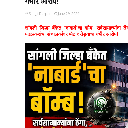
गंभीर आरोप!
Sangli Darpan
June 29, 2026
सांगली जिल्हा बँकेत 'नाबार्ड'चा बॉम्ब! सर्वसामान्यांना
पडळकरांचा संचालकांवर थेट दरोड्याचा गंभीर आरोप!