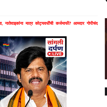
 ठेंगा, नातेवाइकांना मात्र कोट्यवधींची कर्जमाफी? आमदार गोपीचंद