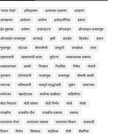
'रास्ता रोको'
अतिक्रमण
अत्याचार प्रकरण
अपहरण
आत्महत्या
आंदोलन
आरोग्य
इलेक्ट्रॉनिक
इशारा
ईद मुबारक
उपोषण
एन्काऊंटर!
ऑनलाइन
ऑनलाइन फसवणूक
ऑनलाईन फसवणुक
कारवाई
कृषी
क्राईम
क्रिकेट
क्रूर
गुंतवणूक
घोटाळा
चेंगराचेंगरी
ढगफुटी
दगडफेक
दंगल
दहशतवादी
दहशतवादी हल्ला
दुर्घटना
धक्कादायक वक्तव्य
धक्कादायक!
धमकी
निलंबन
निलंबित
निषेध
नोकरी
पुरस्कार
प्रेरणादायी
फसवणुक
फसवणूक
बॉम्बची धमकी
भयानक
भविष्यवाणी
भावपूर्ण श्रद्धांजली
भूकंप
भ्रष्टाचार
मनोरंजन
महाघोटाळा
माफीचा साक्षीदार
माहितीगार
मोठा निकाल!
मोठी घोषणा
मोठी निर्णय
मोर्चा
मोर्चा!
राजकीय
राजकीय दौरा
राजकीय वक्तव्य
वक्तव्य
वादग्रस्त पोस्ट
वादग्रस्त वक्तव्य
वादग्रस्त विधान
वादावादी
विधान
विरोध
विषबाधा
शाईफेक
शेती
शैक्षणिक