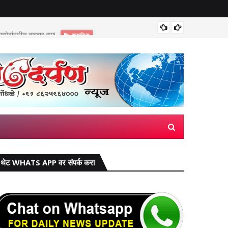
पेठांमधील व्यवहार ठप्प!​
सुप्रीम 
सामाजिक
थेट WHATS APP वर संपर्क करा