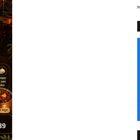
" सांगली दर्पण न्यूज वर आपल्या 
+
°
C
+
+
S
T
F
S
S
M
T
W
S