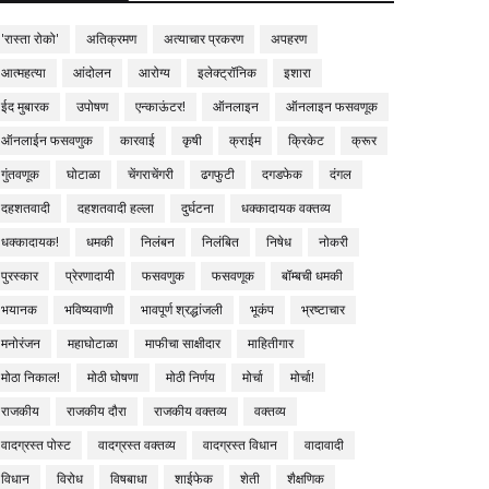
'रास्ता रोको'
अतिक्रमण
अत्याचार प्रकरण
अपहरण
आत्महत्या
आंदोलन
आरोग्य
इलेक्ट्रॉनिक
इशारा
ईद मुबारक
उपोषण
एन्काऊंटर!
ऑनलाइन
ऑनलाइन फसवणूक
ऑनलाईन फसवणुक
कारवाई
कृषी
क्राईम
क्रिकेट
क्रूर
गुंतवणूक
घोटाळा
चेंगराचेंगरी
ढगफुटी
दगडफेक
दंगल
दहशतवादी
दहशतवादी हल्ला
दुर्घटना
धक्कादायक वक्तव्य
धक्कादायक!
धमकी
निलंबन
निलंबित
निषेध
नोकरी
पुरस्कार
प्रेरणादायी
फसवणुक
फसवणूक
बॉम्बची धमकी
भयानक
भविष्यवाणी
भावपूर्ण श्रद्धांजली
भूकंप
भ्रष्टाचार
मनोरंजन
महाघोटाळा
माफीचा साक्षीदार
माहितीगार
मोठा निकाल!
मोठी घोषणा
मोठी निर्णय
मोर्चा
मोर्चा!
राजकीय
राजकीय दौरा
राजकीय वक्तव्य
वक्तव्य
वादग्रस्त पोस्ट
वादग्रस्त वक्तव्य
वादग्रस्त विधान
वादावादी
विधान
विरोध
विषबाधा
शाईफेक
शेती
शैक्षणिक