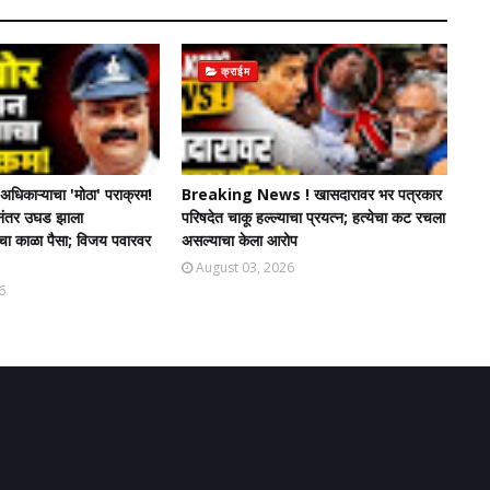
क्राईम
धिकाऱ्याचा 'मोठा' पराक्रम!
Breaking News ! खासदारावर भर पत्रकार
चेनंतर उघड झाला
परिषदेत चाकू हल्ल्याचा प्रयत्न; हत्येचा कट रचला
ंचा काळा पैसा; विजय पवारवर
असल्याचा केला आरोप
August 03, 2026
6