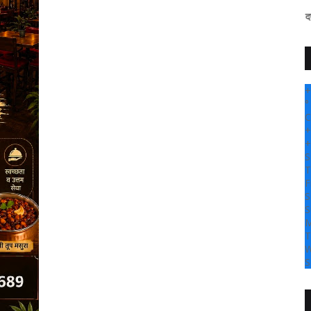
" सांगली दर्पण न्यूज वर आपल्य
+
°
C
+
+
S
T
F
S
S
M
T
W
S