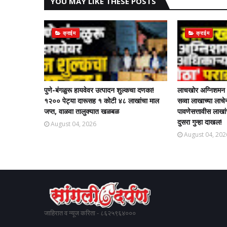
YOU MAY LIKE THESE POSTS
क्राईम
क्राईम
पुणे-बंगळुरू हायवेवर उत्पादन शुल्कचा दणका!
लाचखोर अग्निशमन अ
१२०० पेट्या दारूसह १ कोटी ४८ लाखांचा माल
सव्वा लाखाच्या ला
जप्त, वाळवा तालुक्यात खळबळ
पावणेसत्तावीस लाखा
दुसरा गुन्हा दाखल!​
August 04, 2026
August 04, 202
जाहिरात व न्यूज करिता - ८६२५९६४०००