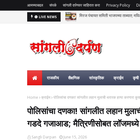
आमच्याबद्दल
संपर्क
सांगली दर्पणवर जाहिरात करा
Privacy Policy
Di
वाढीव घरपट्टीच्या जुलमी निर्णयाविरोधात सां
🔴 LIVE NEWS
राजकीय
शैक्षणिक
सांस्कृतिक
क्राईम
कृषी
Home
क्राईम
पोलिसांचा दणका! सांगलीत लहान मुलाची थरारक हत्या करणारा कुख
पोलिसांचा दणका! सांगलीत लहान मुलाच
गडदे गजाआड; मैत्रिणीसोबत लॉजमध्ये
Sangli Darpan
June 15, 2026