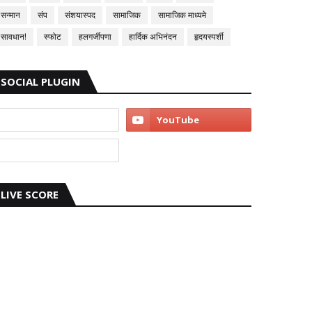
सन्मान
संप
संशयास्पद
सामाजिक
सामाजिक माध्यमे
सावधान!
स्फोट
हलगर्जीपणा
हार्दिक अभिनंदन
हृदयस्पर्शी
SOCIAL PLUGIN
LIVE SCORE