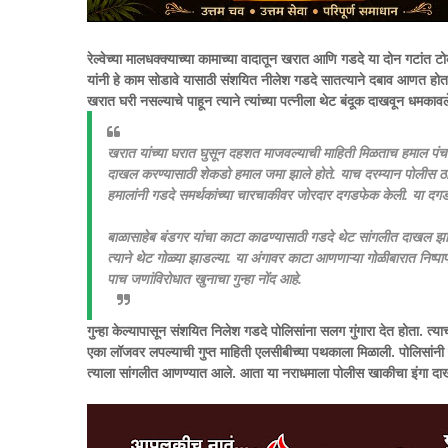
रेल्वेच्या मालधक्क्याच्या कामाच्या वादातून खरात आणि गडदे या दोन गटांत ट
यांनी हे काम सोडावे यासाठी संशयित नीलेश गडदे सातत्याने दबाव आणत होता.
खरात घरी नसल्याचे पाहून त्याने त्यांच्या पत्नीला थेट बंदूक दाखवून धमक
खरात यांच्या घरात घुसून दहशत माजवल्याची माहिती मिळताच हमाल पंचायतीच
दाखल करण्यासाठी शेकडो हमाल जमा झाले होते. याच दरम्यान पोलीस ठाण्
हमालांनी गडदे समर्थकांच्या चारचाकीवर जोरदार दगडफेक केली. या दगड
​बाळासाहेब बंडगर यांचा काटा काढण्यासाठी गडदे थेट सांगलीत दाखल झाला
त्याने थेट गोळ्या झाडल्या. या अंगावर काटा आणणाऱ्या गोळीबारात निष्पाप
पाच जणांविरोधात खुनाचा गुन्हा नोंद आहे.
​गुन्हा केल्यापासून संशयित निलेश गडदे पोलिसांना सलग गुंगारा देत होता. 
एका लॉजवर लपल्याची गुप्त माहिती एलसीबीच्या पथकाला मिळाली. पोलिसांनी म
त्याला सांगलीत आणण्यात आले. आता या नराधमाला पोलीस खाकीचा इंगा द