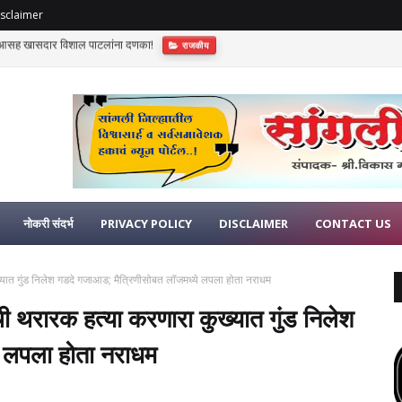
sclaimer
गली, मिरज अन् कुपवाड पेटले! महापालिकेच्या कारभारावर नागरिकांचा अन् व्यापाऱ्यांचा तीव्र संताप; बाजार
नोकरी संदर्भ
PRIVACY POLICY
DISCLAIMER
CONTACT US
्यात गुंड निलेश गडदे गजाआड; मैत्रिणीसोबत लॉजमध्ये लपला होता नराधम
ी थरारक हत्या करणारा कुख्यात गुंड निलेश
 लपला होता नराधम