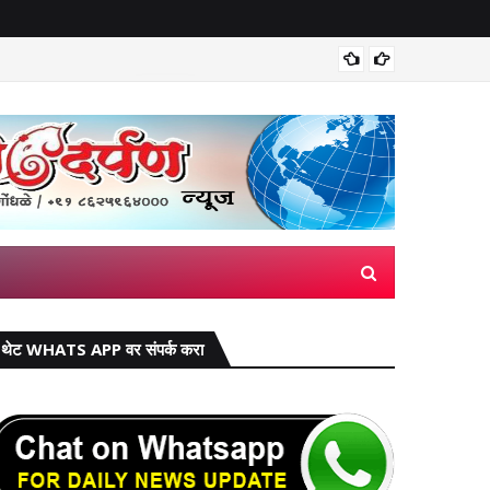
पेठांमधील व्यवहार ठप्प!​
सुप्रीम 
सामाजिक
थेट WHATS APP वर संपर्क करा