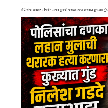
पोलिसांचा दणका! सांगलीत लहान मुलाची थरारक हत्या करणारा कुख्यात गु