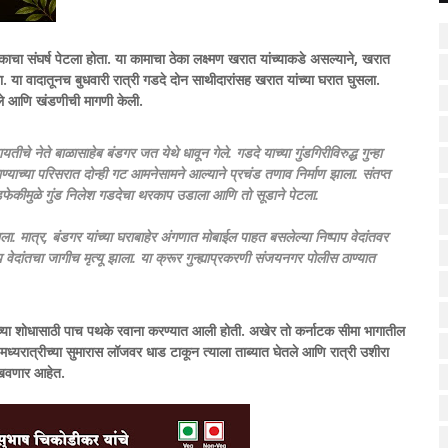
ोकाचा संघर्ष पेटला होता. या कामाचा ठेका लक्ष्मण खरात यांच्याकडे असल्याने, खरात
 या वादातूनच बुधवारी रात्री गडदे दोन साथीदारांसह खरात यांच्या घरात घुसला.
ावले आणि खंडणीची मागणी केली.
े नेते बाळासाहेब बंडगर जत येथे धावून गेले. गडदे याच्या गुंडगिरीविरुद्ध गुन्हा
याच्या परिसरात दोन्ही गट आमनेसामने आल्याने प्रचंड तणाव निर्माण झाला. संतप्त
फेकीमुळे गुंड निलेश गडदेचा थरकाप उडाला आणि तो सूडाने पेटला.
. मात्र, बंडगर यांच्या घराबाहेर अंगणात मोबाईल पाहत बसलेल्या निष्पाप वेदांतवर
 वेदांतचा जागीच मृत्यू झाला. या क्रूर गुन्ह्याप्रकरणी संजयनगर पोलीस ठाण्यात
त्याच्या शोधासाठी पाच पथके रवाना करण्यात आली होती. अखेर तो कर्नाटक सीमा भागातील
ध्यरात्रीच्या सुमारास लॉजवर धाड टाकून त्याला ताब्यात घेतले आणि रात्री उशीरा
ाखवणार आहेत.