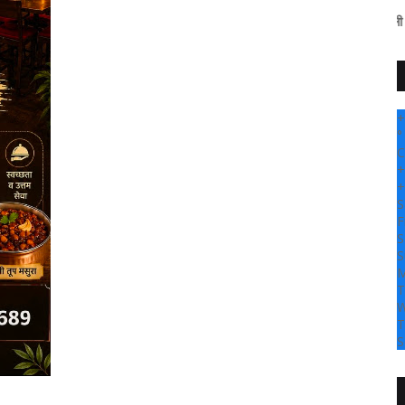
" सांगली दर्पण न्यूज वर आप
+
°
C
+
+
S
F
S
S
M
T
W
T
S