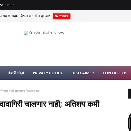
sclaimer
विआसह खासदार विशाल पाटलांना दणका!
राजकीय
नोकरी संदर्भ
PRIVACY POLICY
DISCLAIMER
CONTACT US
; अतिशय कमी भाड्यात मिळणार घर
 दादागिरी चालणार नाही; अतिशय कमी