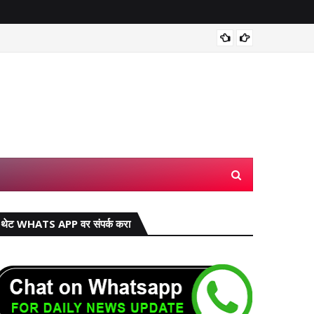
वाढीव घरप
थेट WHATS APP वर संपर्क करा