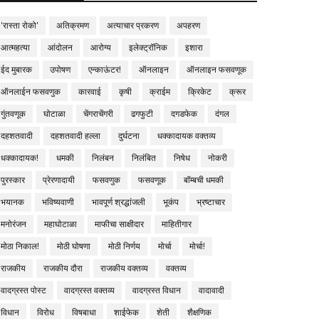
'रास्ता रोको'
अतिक्रमण
अत्याचार प्रकरण
अपहरण
आत्महत्या
आंदोलन
आरोग्य
इलेक्ट्रॉनिक
इशारा
ईद मुबारक
उपोषण
एन्काऊंटर!
ऑनलाइन
ऑनलाइन फसवणूक
ऑनलाईन फसवणुक
कारवाई
कृषी
क्राईम
क्रिकेट
क्रूर
गुंतवणूक
घोटाळा
चेंगराचेंगरी
ढगफुटी
दगडफेक
दंगल
दहशतवादी
दहशतवादी हल्ला
दुर्घटना
धक्कादायक वक्तव्य
धक्कादायक!
धमकी
निलंबन
निलंबित
निषेध
नोकरी
पुरस्कार
प्रेरणादायी
फसवणुक
फसवणूक
बॉम्बची धमकी
भयानक
भविष्यवाणी
भावपूर्ण श्रद्धांजली
भूकंप
भ्रष्टाचार
मनोरंजन
महाघोटाळा
माफीचा साक्षीदार
माहितीगार
मोठा निकाल!
मोठी घोषणा
मोठी निर्णय
मोर्चा
मोर्चा!
राजकीय
राजकीय दौरा
राजकीय वक्तव्य
वक्तव्य
वादग्रस्त पोस्ट
वादग्रस्त वक्तव्य
वादग्रस्त विधान
वादावादी
विधान
विरोध
विषबाधा
शाईफेक
शेती
शैक्षणिक