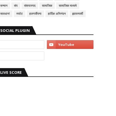
सन्मान
संप
संशयास्पद
सामाजिक
सामाजिक माध्यमे
सावधान!
स्फोट
हलगर्जीपणा
हार्दिक अभिनंदन
हृदयस्पर्शी
SOCIAL PLUGIN
LIVE SCORE