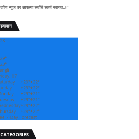
ल्या सर्वांचे सहर्ष स्वागत..!"
हवामान
28
29°
23°
angli
riday, 07
aturday
+
29°
+
22°
unday
+
29°
+
22°
onday
+
29°
+
21°
uesday
+
29°
+
21°
ednesday
+
29°
+
22°
hursday
+
29°
+
22°
ee 7-Day Forecast
CATEGORIES