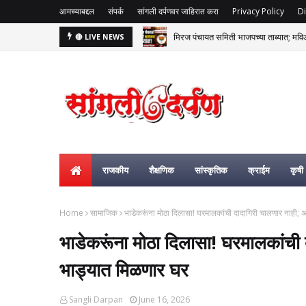
आमच्याबद्दल
संपर्क
सांगली दर्पणवर जाहिरात करा
Privacy Policy
Di
मिरज पंचायत समिती भाजपच्या ताब्यात; म
🔴 LIVE NEWS
राजकीय
शैक्षणिक
सांस्कृतिक
क्राईम
कृषी
Home
सामाजिक
भाडेकरूंना मोठा दिलासा! घरमालकांची दादागिरी चालणार नाही
भाडेकरूंना मोठा दिलासा! घरमालकांची
भाड्यात मिळणार घर
Sangli Darpan
June 16, 2026