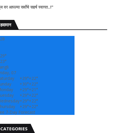
ंचे सहर्ष स्वागत..!"
हवामान
28
29°
23°
angli
riday, 07
aturday
+
29°
+
22°
unday
+
30°
+
22°
onday
+
29°
+
21°
uesday
+
29°
+
22°
ednesday
+
29°
+
22°
hursday
+
29°
+
22°
ee 7-Day Forecast
CATEGORIES