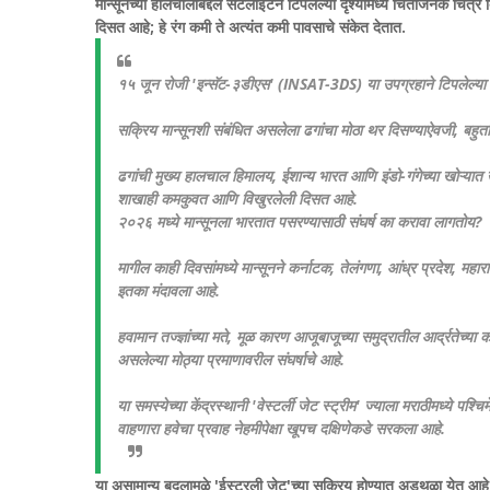
मान्सूनच्या हालचालींबद्दल सॅटेलाईटने टिपलेल्या दृश्यांमध्ये चिंताजनक चित
दिसत आहे; हे रंग कमी ते अत्यंत कमी पावसाचे संकेत देतात.
१५ जून रोजी 'इन्सॅट-३डीएस' (INSAT-3DS) या उपग्रहाने टिपलेल्या फ
सक्रिय मान्सूनशी संबंधित असलेला ढगांचा मोठा थर दिसण्याऐवजी, बहु
ढगांची मुख्य हालचाल हिमालय, ईशान्य भारत आणि इंडो-गंगेच्या खोऱ्यात 
शाखाही कमकुवत आणि विखुरलेली दिसत आहे.
२०२६ मध्ये मान्सूनला भारतात पसरण्यासाठी संघर्ष का करावा लागतोय?
मागील काही दिवसांमध्ये मान्सूनने कर्नाटक, तेलंगणा, आंध्र प्रदेश, महा
इतका मंदावला आहे.
हवामान तज्ज्ञांच्या मते, मूळ कारण आजूबाजूच्या समुद्रातील आर्द्रतेच
असलेल्या मोठ्या प्रमाणावरील संघर्षाचे आहे.
या समस्येच्या केंद्रस्थानी 'वेस्टर्ली जेट स्ट्रीम' ज्याला मराठीमध्ये प
वाहणारा हवेचा प्रवाह नेहमीपेक्षा खूपच दक्षिणेकडे सरकला आहे.
या असामान्य बदलामुळे 'ईस्टरली जेट'च्या सक्रिय होण्यात अडथळा येत आहे,