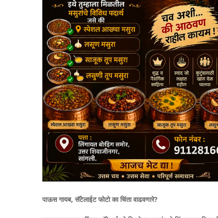
पाऊस गायब, सॅटेलाईट फोटो का चिंता वाढवणारे?