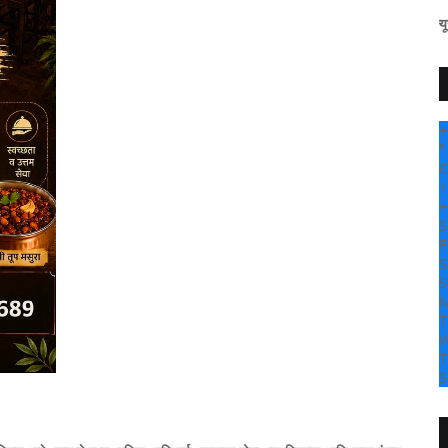
" सांगली दर्पण न्यूज वर आपल्या सर्वा
+
°
C
+
+
S
F
S
S
M
T
W
T
S