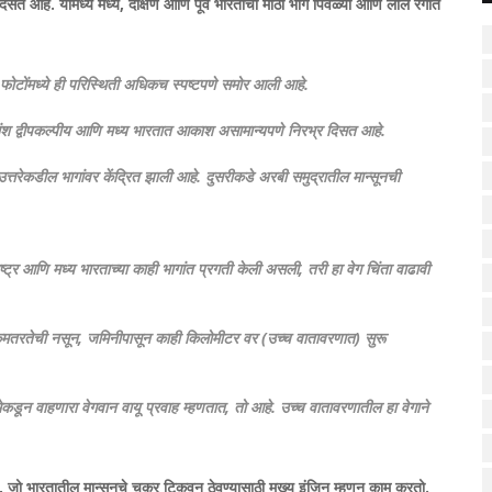
्र दिसत आहे. यामध्ये मध्य, दक्षिण आणि पूर्व भारताचा मोठा भाग पिवळ्या आणि लाल रंगात
ोटोंमध्ये ही परिस्थिती अधिकच स्पष्टपणे समोर आली आहे.
तांश द्वीपकल्पीय आणि मध्य भारतात आकाश असामान्यपणे निरभ्र दिसत आहे.
उत्तरेकडील भागांवर केंद्रित झाली आहे. दुसरीकडे अरबी समुद्रातील मान्सूनची
राष्ट्र आणि मध्य भारताच्या काही भागांत प्रगती केली असली, तरी हा वेग चिंता वाढावी
्या कमतरतेची नसून, जमिनीपासून काही किलोमीटर वर (उच्च वातावरणात) सुरू
श्चिमेकडून वाहणारा वेगवान वायू प्रवाह म्हणतात, तो आहे. उच्च वातावरणातील हा वेगाने
 जो भारतातील मान्सूनचे चक्र टिकवून ठेवण्यासाठी मुख्य इंजिन म्हणून काम करतो.