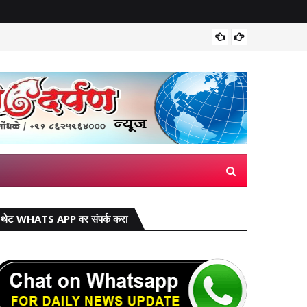
मिरज पंच
थेट WHATS APP वर संपर्क करा