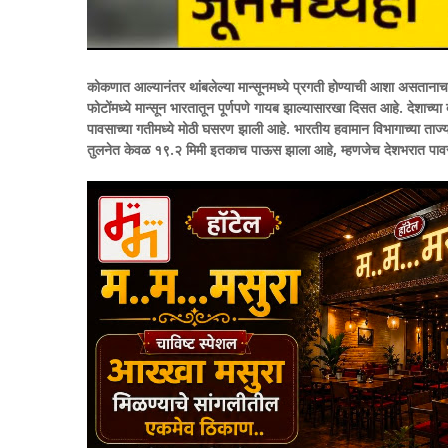
कोकणात आल्यानंतर थांबलेल्या मान्सूनमध्ये प्रगती होण्याची आशा असतानाच 
फोटोंमध्ये मान्सून भारतातून पूर्णपणे गायब झाल्यासारखा दिसत आहे. देशाच
पावसाच्या गतीमध्ये मोठी घसरण झाली आहे.
भारतीय हवामान विभागाच्या ताज्
तुलनेत केवळ १९.२ मिमी इतकाच पाऊस झाला आहे, म्हणजेच देशभरात पावस