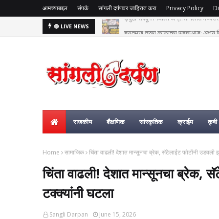
आमच्याबद्दल
संपर्क
सांगली दर्पणवर जाहिरात करा
Privacy Policy
Di
हसतमुख तरुण काळाच्या पडद्याआड: अक्षय विष्
🔴 LIVE NEWS
राजकीय
शैक्षणिक
सांस्कृतिक
क्राईम
कृषी
Home
सामाजिक
चिंता वाढली! देशात मान्सूनचा ब्रेक, सॅटेलाईट फोटोंनी उडवली
चिंता वाढली! देशात मान्सूनचा ब्रेक,
टक्क्यांनी घटला
Sangli Darpan
June 15, 2026