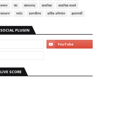
सन्मान
संप
संशयास्पद
सामाजिक
सामाजिक माध्यमे
सावधान!
स्फोट
हलगर्जीपणा
हार्दिक अभिनंदन
हृदयस्पर्शी
SOCIAL PLUGIN
LIVE SCORE