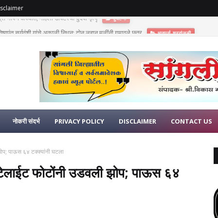
sclaimer
णुपंत सूर्यवंशी यांचे अकाली निधन; दोन लहान मुलींनी गमावले छत्र
भावपूर्ण श्रद्धांजली
नोकरी संदर्भ
PRIVACY POLICY
DISCLAIMER
CONTACT US
 झोप; पाऊस ६४ टक्क्यांनी घटला
 सॅटेलाईट फोटोंनी उडवली झोप; पाऊस ६४