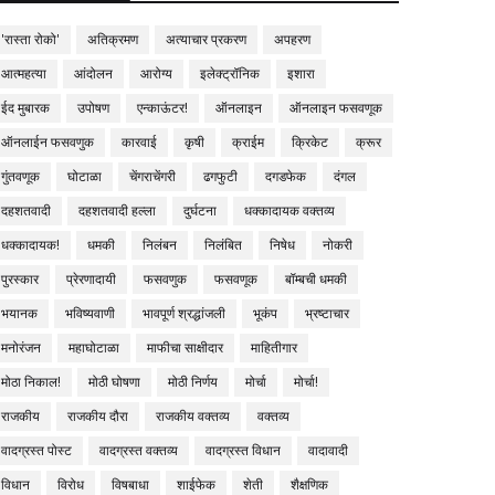
'रास्ता रोको'
अतिक्रमण
अत्याचार प्रकरण
अपहरण
आत्महत्या
आंदोलन
आरोग्य
इलेक्ट्रॉनिक
इशारा
ईद मुबारक
उपोषण
एन्काऊंटर!
ऑनलाइन
ऑनलाइन फसवणूक
ऑनलाईन फसवणुक
कारवाई
कृषी
क्राईम
क्रिकेट
क्रूर
गुंतवणूक
घोटाळा
चेंगराचेंगरी
ढगफुटी
दगडफेक
दंगल
दहशतवादी
दहशतवादी हल्ला
दुर्घटना
धक्कादायक वक्तव्य
धक्कादायक!
धमकी
निलंबन
निलंबित
निषेध
नोकरी
पुरस्कार
प्रेरणादायी
फसवणुक
फसवणूक
बॉम्बची धमकी
भयानक
भविष्यवाणी
भावपूर्ण श्रद्धांजली
भूकंप
भ्रष्टाचार
मनोरंजन
महाघोटाळा
माफीचा साक्षीदार
माहितीगार
मोठा निकाल!
मोठी घोषणा
मोठी निर्णय
मोर्चा
मोर्चा!
राजकीय
राजकीय दौरा
राजकीय वक्तव्य
वक्तव्य
वादग्रस्त पोस्ट
वादग्रस्त वक्तव्य
वादग्रस्त विधान
वादावादी
विधान
विरोध
विषबाधा
शाईफेक
शेती
शैक्षणिक