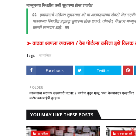
मान्सूनच्या स्थितीत कधी सुधारणा होऊ शकते?
हवामानाचे मॉडेल्स सुचवतात की या आठवड्याच्या शेवटी जेट स्ट्रीम
पावसाच्या स्थितीत हळूहळू सुधारणा होऊ शकते. तोपर्यंत, नैऋत्य मान्सूनच
करावी लागणार आहे.
➤ वाढवा आपला व्यवसाय / वेब पोर्टल्स करिता इथे क्ल
Tags:
सामाजिक
Facebook
Twitter
OLDER
काळजाचा थरकाप उडवणारी घटना: ८ जणांचा बुडून मृत्यू; 'त्या' बेजबाबदार प्रवृत्तींवर
कठोर कारवाईची कुऱ्हाड!
YOU MAY LIKE THESE POSTS
सामाजिक
धक्कादायक!