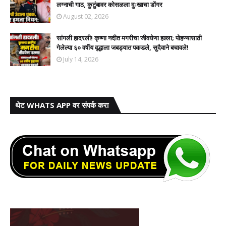
लग्नाची गाठ, कुटुंबावर कोसळला दुःखाचा डोंगर
August 02, 2026
सांगली हादरली! कृष्णा नदीत मगरीचा जीवघेणा हल्ला; पोहण्यासाठी
गेलेल्या ६० वर्षीय वृद्धाला जबड्यात पकडले, सुदैवाने बचावले!
July 14, 2026
थेट WHATS APP वर संपर्क करा