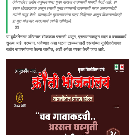
ठेकेदारांवर सदोष मनुष्यवधाचा गुन्हा दाखल करण्याची मागणी केली आहे. हा
रस्ता धोकादायक असून त्याची पुन्हा तपासणी करण्याची गरज असल्याचेही
त्यांनी नमूद केले. यासंदर्भात मुख्यमंत्र्यांना पत्र लिहिणार असून विधानसभेतही
हा मुद्दा मांडणार असल्याचे त्यांनी सांगितले.
या दुर्घटनेनंतर परिसरात शोककळा पसरली असून, प्रशासनाकडून मदत व बचावकार्य
सुरूच आहे. दरम्यान, भविष्यात अशा घटना टाळण्यासाठी रस्त्यांच्या सुरक्षिततेबाबत
कठोर उपाययोजना केल्या जातील, अशी अपेक्षा व्यक्त केली जात आहे.