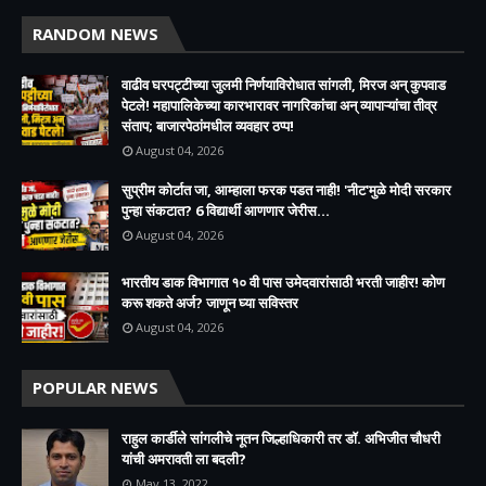
RANDOM NEWS
वाढीव घरपट्टीच्या जुलमी निर्णयाविरोधात सांगली, मिरज अन् कुपवाड
पेटले! महापालिकेच्या कारभारावर नागरिकांचा अन् व्यापाऱ्यांचा तीव्र
संताप; बाजारपेठांमधील व्यवहार ठप्प!​
August 04, 2026
सुप्रीम कोर्टात जा, आम्हाला फरक पडत नाही! 'नीट'मुळे मोदी सरकार
पुन्हा संकटात? 6 विद्यार्थी आणणार जेरीस...
August 04, 2026
भारतीय डाक विभागात १० वी पास उमेदवारांसाठी भरती जाहीर! कोण
करू शकते अर्ज? जाणून घ्या सविस्तर
August 04, 2026
POPULAR NEWS
राहुल कार्डीले सांगलीचे नूतन जिल्हाधिकारी तर डॉ. अभिजीत चौधरी
यांची अमरावती ला बदली?
May 13, 2022