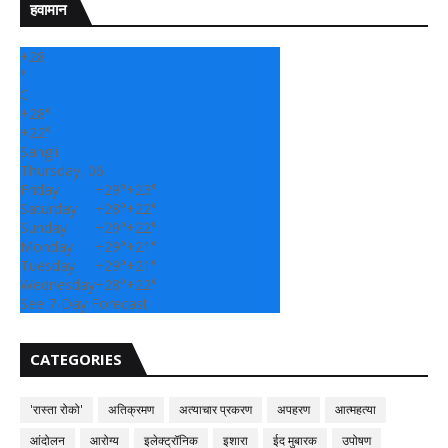
हवामान
+
28
°
C
+
28°
+
22°
Sangli
Thursday, 06
Friday
+
29°
+
23°
Saturday
+
28°
+
22°
Sunday
+
29°
+
22°
Monday
+
29°
+
21°
Tuesday
+
29°
+
21°
Wednesday
+
28°
+
22°
See 7-Day Forecast
CATEGORIES
'रास्ता रोको'
अतिक्रमण
अत्याचार प्रकरण
अपहरण
आत्महत्या
आंदोलन
आरोग्य
इलेक्ट्रॉनिक
इशारा
ईद मुबारक
उपोषण