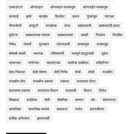
एन्काऊंटर!
ऑनलाइन
ऑनलाइन फसवणूक
ऑनलाईन फसवणुक
कारवाई
कृषी
क्राईम
क्रिकेट
क्रूर
गुंतवणूक
घोटाळा
चेंगराचेंगरी
ढगफुटी
दगडफेक
दंगल
दहशतवादी
दहशतवादी हल्ला
दुर्घटना
धक्कादायक वक्तव्य
धक्कादायक!
धमकी
निलंबन
निलंबित
निषेध
नोकरी
पुरस्कार
प्रेरणादायी
फसवणुक
फसवणूक
बॉम्बची धमकी
भयानक
भविष्यवाणी
भावपूर्ण श्रद्धांजली
भूकंप
भ्रष्टाचार
मनोरंजन
महाघोटाळा
माफीचा साक्षीदार
माहितीगार
मोठा निकाल!
मोठी घोषणा
मोठी निर्णय
मोर्चा
मोर्चा!
राजकीय
राजकीय दौरा
राजकीय वक्तव्य
वक्तव्य
वादग्रस्त पोस्ट
वादग्रस्त वक्तव्य
वादग्रस्त विधान
वादावादी
विधान
विरोध
विषबाधा
शाईफेक
शेती
शैक्षणिक
सन्मान
संप
संशयास्पद
सामाजिक
सामाजिक माध्यमे
सावधान!
स्फोट
हलगर्जीपणा
हार्दिक अभिनंदन
हृदयस्पर्शी