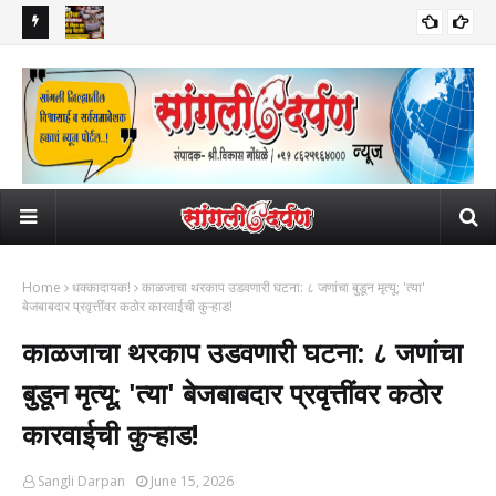
लांना दणका!
वाढीव घरपट्टीच्या जुलमी निर्णयाविरोधात सांगली, मिरज अन् कुपवाड पेटले!
सुप्
सामाजिक
महापालिकेच्या कारभारावर नागरिकांचा अन् व्यापाऱ्यांचा तीव्र संताप; बाजारपेठांमधील
6 वि
व्यवहार ठप्प!​
Home
धक्कादायक!
काळजाचा थरकाप उडवणारी घटना: ८ जणांचा बुडून मृत्यू; 'त्या'
बेजबाबदार प्रवृत्तींवर कठोर कारवाईची कुऱ्हाड!
काळजाचा थरकाप उडवणारी घटना: ८ जणांचा
बुडून मृत्यू; 'त्या' बेजबाबदार प्रवृत्तींवर कठोर
कारवाईची कुऱ्हाड!
Sangli Darpan
June 15, 2026