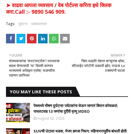
➤ वाढवा आपला व्यवसाय / वेब पोर्टल्स करिता इथे क्लिक
करा.Call :- 9890 546 909.
Tags:
दुर्घटना
धक्कादायक!
OLDER
NEWER
संजयकाकांचा 'मास्टरस्ट्रोक'! पराभवाचा
चिंता वाढली! देशात मान्सूनचा ब्रेक,
बदला घेण्यासाठी 'या' दिवशी करणार
सॅटेलाईट फोटोंनी उडवली झोप; पाऊस ६४
भाजपमध्ये अधिकृत प्रवेश; फडणवीस
टक्क्यांनी घटला
राहणार उपस्थित
YOU MAY LIKE THESE POSTS
पेरूमध्ये भीषण दुर्घटना! पर्यटकांना घेऊन जाणारं विमान कोसळलं;
पायलटसह 13 जणांचा दुर्दैवी मृत्यू VIDEO
August 02, 2026
SUVची उंटाला धडक, मेजर हमजा निधन; महिनाभरापूर्वीच बांधली होती