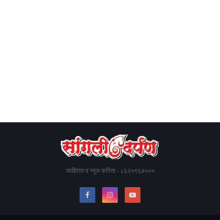
जाहिरात व न्यूज करिता - ८६२५९६४०००