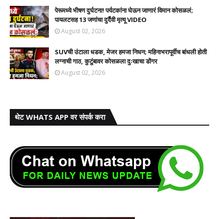
पेरूमध्ये भीषण दुर्घटना! पर्यटकांना घेऊन जाणारं विमान कोसळलं;
पायलटसह 13 जणांचा दुर्दैवी मृत्यू VIDEO
August 02, 2026
SUVची उंटाला धडक, मेजर हमजा निधन; महिनाभरापूर्वीच बांधली होती
लग्नाची गाठ, कुटुंबावर कोसळला दुःखाचा डोंगर
August 02, 2026
थेट WHATS APP वर संपर्क करा