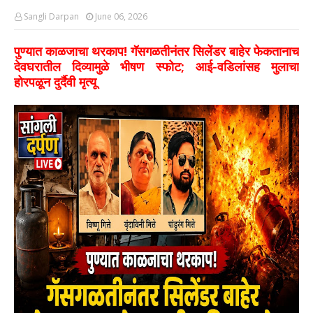
Sangli Darpan
June 06, 2026
पुण्यात काळजाचा थरकाप! गॅसगळतीनंतर सिलेंडर बाहेर फेकतानाच
देवघरातील दिव्यामुळे भीषण स्फोट; आई-वडिलांसह मुलाचा
होरपळून दुर्दैवी मृत्यू