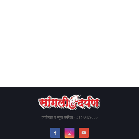
जाहिरात व न्यूज करिता - ८६२५९६४०००