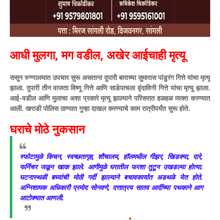
आधी मुलगा, मग वडील, अखेर आईचाही मृत्यू
ससून रुग्णालयात उपचार सुरू असताना दुपारी बाराच्या सुमारास पांडुरंग गित्ते यांचा मृत्यू
झाला. दुपारी तीन वाजता विष्णू गित्ते आणि साडेपाचला वृंदाविनी गित्ते यांचा मृत्यू झाला.
आई-वडील आणि मुलाचा अशा प्रकारे मृत्यू झाल्याने परिसरात हळहळ व्यक्त करण्यात
आली. खराडी पोलिस ठाण्यात गुन्हा दाखल करण्याचे काम रात्रीपर्यंत सुरू होते.
घराचे मोठे नुकसान
स्फोटामुळे किचन, स्वच्छतागृह, शौचालय, हॉलमधील गीझर, खिडक्या, दारे,
फर्निचर जळून खाक झाले. आगीमुळे घरातील फरशा तुटून उखडल्या होत्या.
घटनास्थळी बघ्यांची मोठी गर्दी झाल्याने बचावकार्यात अडथळे येत होते.
अग्निशामक अधिकारी प्रमोद सोनवणे, दत्तात्रय सातव आदींच्या पथकाने आग
आटोक्यात आणली.