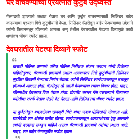
घर वाचवण्याच्या प्रयत्नात कुटुंब उद्ध्वस्त
गॅसगळती झाल्याचे लक्षात येताच घर आणि कुटुंब वाचवण्यासाठी सिलिंडर बाहेर
काढण्याचा प्रयत्न गित्ते कुटुंबीयांनी केला. सिलिंडर गॅलरीतून बाहेर फेकण्याच्या उद्देशाने
त्यांनी किचनमधून हॉलमध्ये आणला अन् तेथील देवघरातील पेटत्या दिव्यामुळे काही
क्षणांतच भीषण स्फोट झाला.
देवघरातील पेटत्या दिव्याने स्फोट
खराडी पोलिस ठाण्याचे वरिष्ठ पोलिस निरीक्षक संजय चव्हाण यांनी दिलेल्या
माहितीनुसार, गॅसगळती झाल्याचे लक्षात आल्यानंतर गित्ते कुटुंबीयांनी सिलिंडर
सुरक्षित ठिकाणी नेण्याचा निर्णय घेतला. त्यांनी सिलिंडर स्वयंपाकघरातून उचलून
हॉलमध्ये आणला होता. गॅलरीतून तो खाली फेकण्याचा त्यांचा विचार होता. मात्र,
हॉलमधील देवघरात दिवा पेटता होता. तोपर्यंत घरभर गॅस पसरल्याने दिव्याच्या
ज्योतीचा संपर्क येताच गॅसने पेट घेतला आणि सिलिंडरचा भीषण स्फोट झाला.
या दुर्घटनेतून बचावलेल्या राजश्री गित्ते यांचा जबाब पोलिसांनी नोंदवला आहे.
घटनेवेळी त्या अंघोळ करीत होत्या. स्वयंपाकघरातून आरडाओरडा ऐकू आल्याने
त्यांनी दरवाजा उघडून पाहिले असता गॅसगळती झाल्याचे त्यांच्या लक्षात आले.
मात्र, त्या बाहेर येण्यापूर्वीच स्फोट झाला.