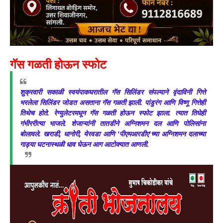
गॅस गळती होऊन स्फोट
शुक्रवारी सकाळी स्वयंपाकघरातील गॅस सिलिंडर संपल्याने वृंदाविनी गित्ते
भरलेला सिलिंडर जोडत असताना गॅस गळती झाली. पांडुरंग आणि विष्णू गित्तेही
तिथेच होते. रेग्युलेटरमधून गॅस गळती होऊन स्फोट झाला. त्यात तिघेही
गंभीररीत्या भाजले. शेजाऱ्यांनी तातडीने अग्निशमन दल आणि पोलिसांना
बोलावले. खराडी, धानोरी, येरवडा आणि 'पीएमआरडीए'च्या अग्निशमन दलाच्या
गाड्या घटनास्थळी धाव घेऊन आग आटोक्यात आणली.