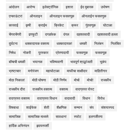
आंदोलन
आरोग्य
इलेक्ट्रॉनिक
इशारा
ईद मुबारक
उपोषण
एन्काऊंटर!
ऑनलाइन
ऑनलाइन फसवणूक
ऑनलाईन फसवणुक
कारवाई
कृषी
क्राईम
क्रिकेट
क्रूर
गुंतवणूक
घोटाळा
चेंगराचेंगरी
ढगफुटी
दगडफेक
दंगल
दहशतवादी
दहशतवादी हल्ला
दुर्घटना
धक्कादायक वक्तव्य
धक्कादायक!
धमकी
निलंबन
निलंबित
निषेध
नोकरी
पुरस्कार
प्रेरणादायी
फसवणुक
फसवणूक
बॉम्बची धमकी
भयानक
भविष्यवाणी
भावपूर्ण श्रद्धांजली
भूकंप
भ्रष्टाचार
मनोरंजन
महाघोटाळा
माफीचा साक्षीदार
माहितीगार
मोठा निकाल!
मोठी घोषणा
मोठी निर्णय
मोर्चा
मोर्चा!
राजकीय
राजकीय दौरा
राजकीय वक्तव्य
वक्तव्य
वादग्रस्त पोस्ट
वादग्रस्त वक्तव्य
वादग्रस्त विधान
वादावादी
विधान
विरोध
विषबाधा
शाईफेक
शेती
शैक्षणिक
सन्मान
संप
संशयास्पद
सामाजिक
सामाजिक माध्यमे
सावधान!
स्फोट
हलगर्जीपणा
हार्दिक अभिनंदन
हृदयस्पर्शी