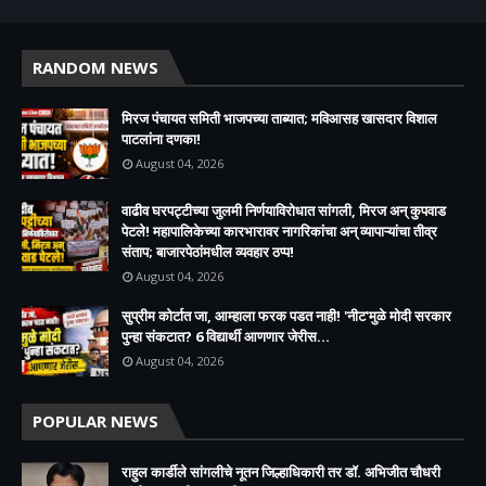
RANDOM NEWS
मिरज पंचायत समिती भाजपच्या ताब्यात; मविआसह खासदार विशाल
पाटलांना दणका!
August 04, 2026
वाढीव घरपट्टीच्या जुलमी निर्णयाविरोधात सांगली, मिरज अन् कुपवाड
पेटले! महापालिकेच्या कारभारावर नागरिकांचा अन् व्यापाऱ्यांचा तीव्र
संताप; बाजारपेठांमधील व्यवहार ठप्प!​
August 04, 2026
सुप्रीम कोर्टात जा, आम्हाला फरक पडत नाही! 'नीट'मुळे मोदी सरकार
पुन्हा संकटात? 6 विद्यार्थी आणणार जेरीस...
August 04, 2026
POPULAR NEWS
राहुल कार्डीले सांगलीचे नूतन जिल्हाधिकारी तर डॉ. अभिजीत चौधरी