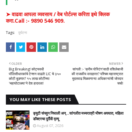
➤ वाढवा आपला व्यवसाय / वेब पोर्टल्स करिता इथे क्लिक
करा.Call :- 9890 546 909.
Tags:
दुर्घटना
OLDER
NEWER
Big Breaking! कोट्यवधी
सांगली :- 'क्रीम पोस्टिंग'साठी वशिलेबाजी
पॉलिसीधारकांचे टेन्शन वाढले! LIC चे ३५०
की राजकीय वरदहस्त? पश्चिम महाराष्ट्रात
कोटी बुडणार? १५ लाख कोटींच्या
मुदतवाढ मिळवणाऱ्या अधिकाऱ्यांची जोरदार
'महाघोटाळ्या'ने देश हादरला!
चर्चा!
YOU MAY LIKE THESE POSTS
ड्युटी संपवून निघाली अन्...सांगलीत मध्यरात्री भीषण अपघात, महिला
डॉक्टरचा दुर्दैवी मृत्यू
August 07, 2026