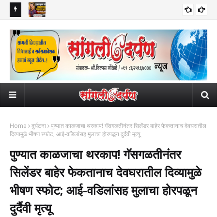
डॉक्टरचा
हसतमुख तरुण काळाच्या पडद्याआड: अक्षय विष्णुपंत सूर्यवंशी यांचे अकाली निधन; दोन
मिर
भावपूर्ण श्रद्धांजली
लहान मुलींनी गमावले छत्र
Home
दुर्घटना
पुण्यात काळजाचा थरकाप! गॅसगळतीनंतर सिलेंडर बाहेर फेकतानाच देवघरातील
दिव्यामुळे भीषण स्फोट; आई-वडिलांसह मुलाचा होरपळून दुर्दैवी मृत्यू
पुण्यात काळजाचा थरकाप! गॅसगळतीनंतर
सिलेंडर बाहेर फेकतानाच देवघरातील दिव्यामुळे
भीषण स्फोट; आई-वडिलांसह मुलाचा होरपळून
दुर्दैवी मृत्यू