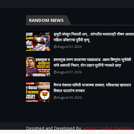
RANDOM NEWS
ड्युटी संपवून निघाली अन्...सांगलीत मध्यरात्री भीषण अपघा
महिला डॉक्टरचा दुर्दैवी मृत्यू
August 07, 2026
हसतमुख तरुण काळाच्या पडद्याआड: अक्षय विष्णुपंत सूर्यवंशी
यांचे अकाली निधन; दोन लहान मुलींनी गमावले छत्र
August 07, 2026
मिरज पंचायत समिती भाजपच्या ताब्यात; मविआसह खासदार
विशाल पाटलांना दणका!
August 04, 2026
Designed and Developed By:
Adrootz Digital Marketing