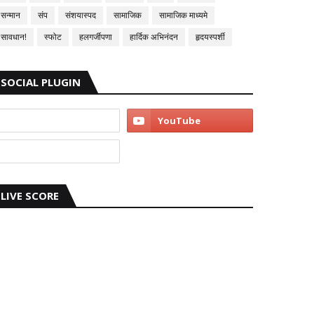
सन्मान
संप
संशयास्पद
सामाजिक
सामाजिक माध्यमे
सावधान!
स्फोट
हलगर्जीपणा
हार्दिक अभिनंदन
हृदयस्पर्शी
SOCIAL PLUGIN
LIVE SCORE