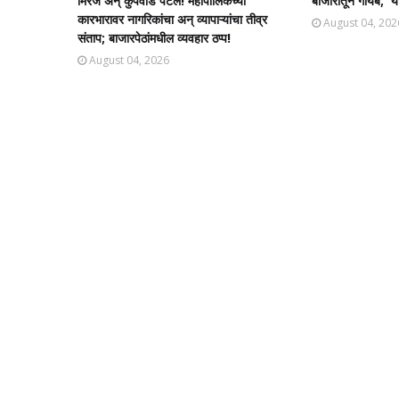
मिरज अन् कुपवाड पेटले! महापालिकेच्या
बाजारातून गायब; 'या
कारभारावर नागरिकांचा अन् व्यापाऱ्यांचा तीव्र
August 04, 202
संताप; बाजारपेठांमधील व्यवहार ठप्प!​
August 04, 2026