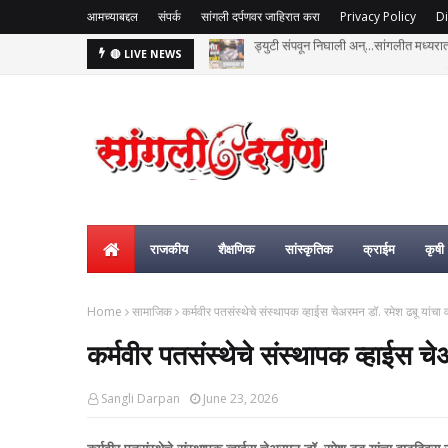
आमच्याबद्दल
संपर्क
सांगली दर्पणवर जाहिरात करा
Privacy Policy
Di
हसतमुख तरुण काळाच्या पडद्याआड: अक्षय विष्
🔴 LIVE NEWS
राजकीय
शैक्षणिक
सांस्कृतिक
क्राईम
कृषी
Home
सामाजिक
कर्मवीर पतसंस्थेचे संस्थापक व्हाईस चेअरमन डॉ. रमेश ढबू यांच
कर्मवीर पतसंस्थेचे संस्थापक व्हाईस 
Sangli Darpan
June 23, 2026