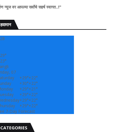
ल्या सर्वांचे सहर्ष स्वागत..!"
हवामान
28
29°
23°
angli
riday, 07
aturday
+
29°
+
22°
unday
+
30°
+
22°
onday
+
29°
+
21°
uesday
+
29°
+
22°
ednesday
+
29°
+
22°
hursday
+
29°
+
22°
ee 7-Day Forecast
CATEGORIES