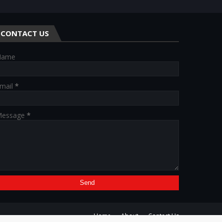
CONTACT US
Name
mail
*
essage
*
Home
About
Contact Us