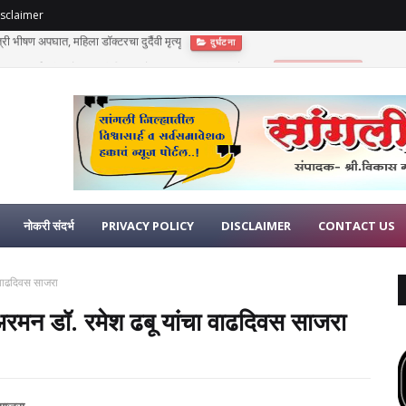
sclaimer
णुपंत सूर्यवंशी यांचे अकाली निधन; दोन लहान मुलींनी गमावले छत्र
भावपूर्ण श्रद्धांजली
नोकरी संदर्भ
PRIVACY POLICY
DISCLAIMER
CONTACT US
ा वाढदिवस साजरा
चेअरमन डॉ. रमेश ढबू यांचा वाढदिवस साजरा