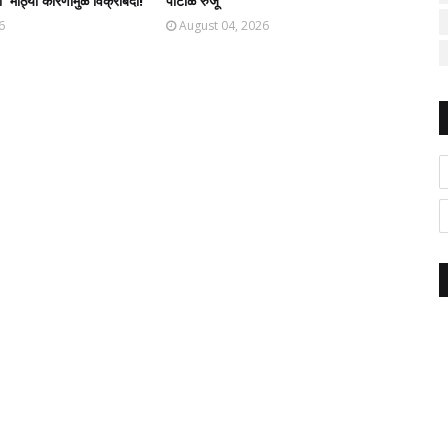
' मोठ्या कारणामुळे विक्रीबंदी!
पाटोळे रुजू
6
August 04, 2026