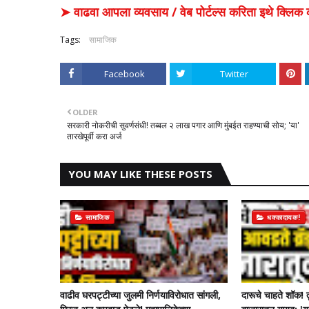
➤ वाढवा आपला व्यवसाय / वेब पोर्टल्स करिता इथे क्ल
Tags:
सामाजिक
Facebook
Twitter
OLDER
सरकारी नोकरीची सुवर्णसंधी! तब्बल २ लाख पगार आणि मुंबईत राहण्याची सोय; 'या'
तारखेपूर्वी करा अर्ज
YOU MAY LIKE THESE POSTS
सामाजिक
धक्कादायक!
वाढीव घरपट्टीच्या जुलमी निर्णयाविरोधात सांगली,
दारूचे चाहते शॉक! 