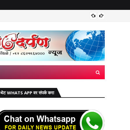
मिरज पंच
थेट WHATS APP वर संपर्क करा