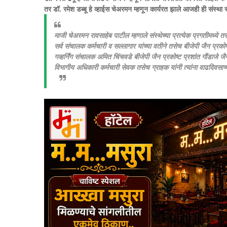
तर डॉ. रमेश डब्बू हे व्हाईस चेअरमन म्हणून कार्यरत झाले आजही ही संस्था सा
माजी चेअरमन रावसाहेब पाटील म्हणाले संस्थेच्या प्रत्येक प्रगतीमध्ये तस
सर्व संचालक कर्मचारी व सल्लागार यांच्या वतीने तसेच बीजेपी जैन प्रकोष
गव्हर्निंग संचालक अमित चिंचवडे बीजेपी जैन प्रकोष्ट प्रशांत गौंडाजे ज
विभागीय अधिकारी कर्मचारी सेवक तसेच ग्राहक यांनी त्यांना वाढदिवसाच्या