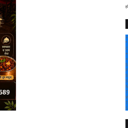
" सांगली दर्पण न्यूज वर आप
+
°
C
+
+
S
F
S
S
M
T
W
T
S