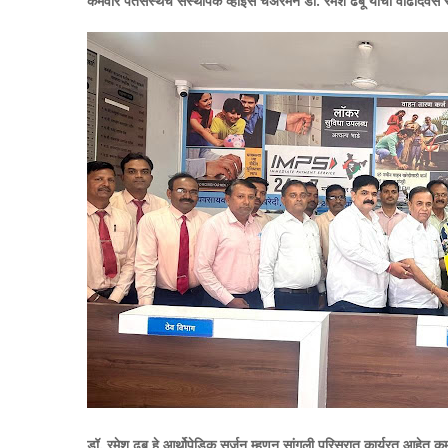
कर्मवीर पतसंस्थेचे संस्थापक व्हाईस चेअरमन डॉ. रमेश ढबू यांचा वाढदिवस
डॉ. रमेश ढबू हे आर्थोपेडिक सर्जन म्हणून सांगली परिसरात कार्यरत आहेत कर्मव