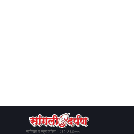
जाहिरात व न्यूज करिता - ८६२५९६४०००