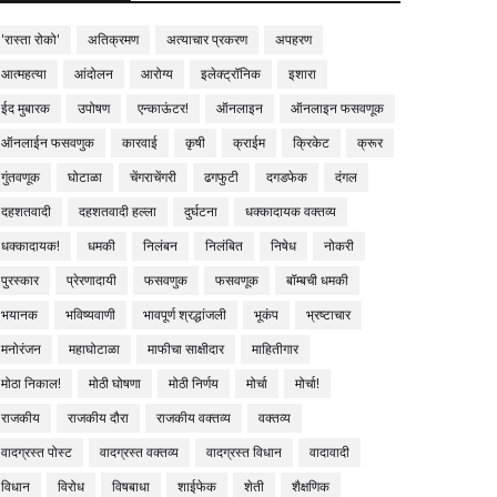
'रास्ता रोको'
अतिक्रमण
अत्याचार प्रकरण
अपहरण
आत्महत्या
आंदोलन
आरोग्य
इलेक्ट्रॉनिक
इशारा
ईद मुबारक
उपोषण
एन्काऊंटर!
ऑनलाइन
ऑनलाइन फसवणूक
ऑनलाईन फसवणुक
कारवाई
कृषी
क्राईम
क्रिकेट
क्रूर
गुंतवणूक
घोटाळा
चेंगराचेंगरी
ढगफुटी
दगडफेक
दंगल
दहशतवादी
दहशतवादी हल्ला
दुर्घटना
धक्कादायक वक्तव्य
धक्कादायक!
धमकी
निलंबन
निलंबित
निषेध
नोकरी
पुरस्कार
प्रेरणादायी
फसवणुक
फसवणूक
बॉम्बची धमकी
भयानक
भविष्यवाणी
भावपूर्ण श्रद्धांजली
भूकंप
भ्रष्टाचार
मनोरंजन
महाघोटाळा
माफीचा साक्षीदार
माहितीगार
मोठा निकाल!
मोठी घोषणा
मोठी निर्णय
मोर्चा
मोर्चा!
राजकीय
राजकीय दौरा
राजकीय वक्तव्य
वक्तव्य
वादग्रस्त पोस्ट
वादग्रस्त वक्तव्य
वादग्रस्त विधान
वादावादी
विधान
विरोध
विषबाधा
शाईफेक
शेती
शैक्षणिक