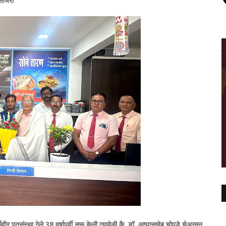
 साजरा
ीर पतसंस्था गेले 38 वर्षापूर्वी सुरू केली त्यावेळी कै. डॉ. आप्पासाहेब चोपडे चेअरमन