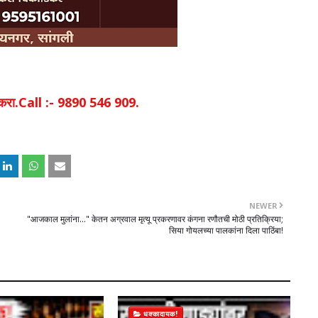
िक करा.Call :- 9890 546 909.
NEWER
​"आजकाल मुलांना..." केतन अग्रवाल मृत्यू प्रकरणावर कंगना रणौतची मोठी प्रतिक्रिया;
सिया गोयलच्या पालकांना दिला पाठिंबा!
धक्कादायक!