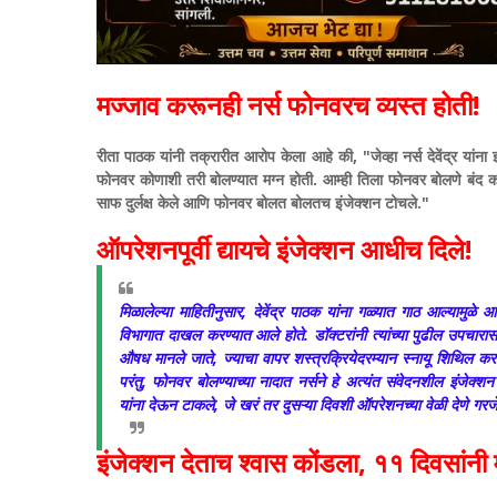
मज्जाव करूनही नर्स फोनवरच व्यस्त होती!
रीता पाठक यांनी तक्रारीत आरोप केला आहे की, "जेव्हा नर्स देवेंद्र यांना
फोनवर कोणाशी तरी बोलण्यात मग्न होती. आम्ही तिला फोनवर बोलणे बंद कर
साफ दुर्लक्ष केले आणि फोनवर बोलत बोलतच इंजेक्शन टोचले."
ऑपरेशनपूर्वी द्यायचे इंजेक्शन आधीच दिले!
मिळालेल्या माहितीनुसार, देवेंद्र पाठक यांना गळ्यात गाठ आल्यामुळ
विभागात दाखल करण्यात आले होते. डॉक्टरांनी त्यांच्या पुढील उपचारासा
औषध मानले जाते, ज्याचा वापर शस्त्रक्रियेदरम्यान स्नायू शिथिल करण्
परंतु, फोनवर बोलण्याच्या नादात नर्सने हे अत्यंत संवेदनशील इंजेक्
यांना देऊन टाकले, जे खरं तर दुसऱ्या दिवशी ऑपरेशनच्या वेळी देणे गरजे
इंजेक्शन देताच श्वास कोंडला, ११ दिवसांनी मृ