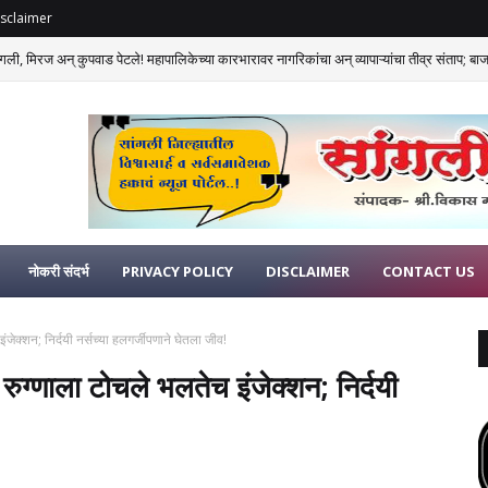
sclaimer
गली, मिरज अन् कुपवाड पेटले! महापालिकेच्या कारभारावर नागरिकांचा अन् व्यापाऱ्यांचा तीव्र संताप; बाजार
नोकरी संदर्भ
PRIVACY POLICY
DISCLAIMER
CONTACT US
 इंजेक्शन; निर्दयी नर्सच्या हलगर्जीपणाने घेतला जीव!
ाप रुग्णाला टोचले भलतेच इंजेक्शन; निर्दयी