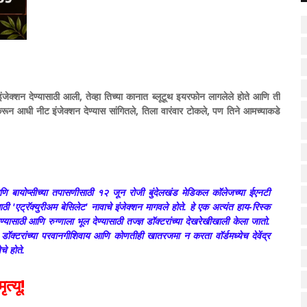
 इंजेक्शन देण्यासाठी आली, तेव्हा तिच्या कानात ब्लूटूथ इयरफोन लागलेले होते आणि ती
ून आधी नीट इंजेक्शन देण्यास सांगितले, तिला वारंवार टोकले, पण तिने आमच्याकडे
े आणि बायोप्सीच्या तपासणीसाठी १२ जून रोजी बुंदेलखंड मेडिकल कॉलेजच्या ईएनटी
ठी 'एट्रॅक्युरीअम बेसिलेट' नावाचे इंजेक्शन मागवले होते. हे एक अत्यंत हाय-रिस्क
यासाठी आणि रुग्णाला भूल देण्यासाठी तज्ज्ञ डॉक्टरांच्या देखरेखीखाली केला जातो.
शन डॉक्टरांच्या परवानगीशिवाय आणि कोणतीही खातरजमा न करता वॉर्डमध्येच देवेंद्र
चे होते.
त्यू!