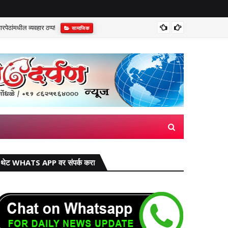
पेठांमधील व्यवहार ठप्प!​
सुप्रीम 
सामाजिक
थेट WHATS APP वर संपर्क करा