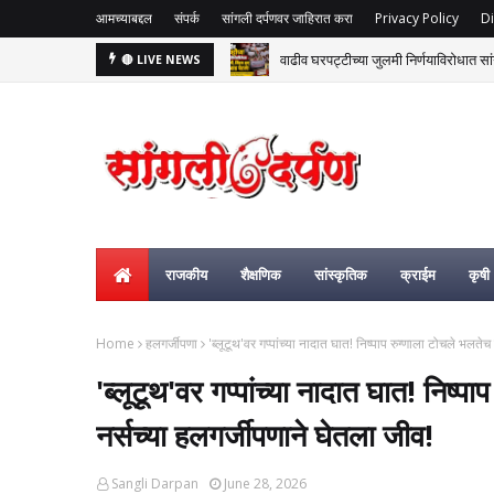
आमच्याबद्दल
संपर्क
सांगली दर्पणवर जाहिरात करा
Privacy Policy
Di
वाढीव घरपट्टीच्या जुलमी निर्णयाविरोधात सां
🔴 LIVE NEWS
राजकीय
शैक्षणिक
सांस्कृतिक
क्राईम
कृषी
Home
हलगर्जीपणा
'ब्लूटूथ'वर गप्पांच्या नादात घात! निष्पाप रुग्णाला टोचले भलतेच
'ब्लूटूथ'वर गप्पांच्या नादात घात! निष्प
नर्सच्या हलगर्जीपणाने घेतला जीव!
Sangli Darpan
June 28, 2026