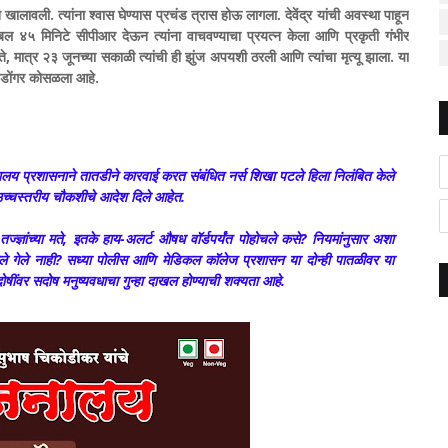
 खालावली. त्यांना श्वास घेण्यास प्रचंड त्रास होऊ लागला. देवेंद्र यांची अवस्था पाहून
्बल ४५ मिनिटे सीपीआर देऊन त्यांना वाचवण्याचा प्रयत्न केला आणि प्रकृती गंभीर
 होते, मात्र २३ जूनच्या सकाळी त्यांची ही झुंज अपयशी ठरली आणि त्यांचा मृत्यू झाला. या
चा डोंगर कोसळला आहे.
लय प्रशासनाने तातडीने कारवाई करत संबंधित नर्स शिखा पटले हिला निलंबित केले
न उच्चस्तरीय चौकशीचे आदेश दिले आहेत.
ज्ज्ञांच्या मते, इतके हाय-अलर्ट औषध वॉर्डपर्यंत पोहोचले कसे? नियमांनुसार अशा
ेले गेले नाही? सध्या पोलीस आणि मेडिकल कॉलेज प्रशासन या दोन्ही पातळीवर या
ंवर सदोष मनुष्यवधाचा गुन्हा दाखल होण्याची शक्यता आहे.