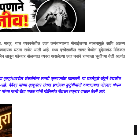
े. मात्र, याच व्यवस्थेतील एका कर्मचाऱ्याच्या मोबाईलच्या व्यसनामुळे आणि अक्षम्य
 धक्कादायक घटना समोर आली आहे.
मध्य प्रदेशातील सागर येथील बुंदेलखंड मेडिकल
 लावून फोनवर बोलण्यात व्यस्त असलेल्या एका नर्सने रुग्णाला चुकीच्या वेळी अत्यंत
त्यूपंथावरील संघर्षानंतर त्याची प्राणज्योत मालवली. या घटनेमुळे संपूर्ण वैद्यकीय
 आहे. देवेंद्र यांच्या मृत्यूनंतर संतप्त झालेल्या कुटुंबीयांनी रुग्णालयात जोरदार गोंधळ
यांच्या पत्नी रीता पाठक यांनी पोलिसांत रीतसर तक्रार दाखल केली आहे.