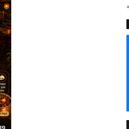
" सांगली दर्पण न्यूज वर आपल्या सर्वांचे 
+
°
C
+
+
S
T
F
S
S
M
T
W
S