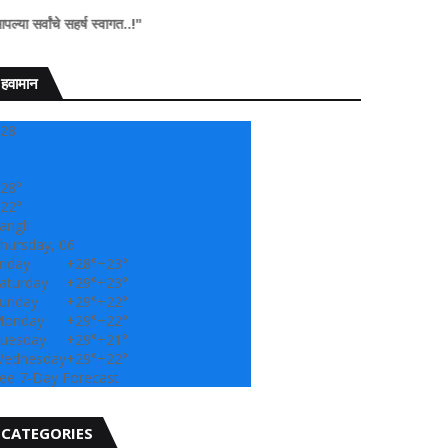
सहर्ष स्वागत..!"
हवामान
28
28°
22°
angli
hursday, 06
riday
+
28°
+
23°
aturday
+
29°
+
23°
unday
+
29°
+
22°
onday
+
29°
+
22°
uesday
+
29°
+
21°
ednesday
+
29°
+
22°
ee 7-Day Forecast
CATEGORIES