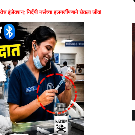
लतेच इंजेक्शन; निर्दयी नर्सच्या हलगर्जीपणाने घेतला जीव!