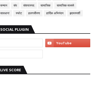
सन्मान
संप
संशयास्पद
सामाजिक
सामाजिक माध्यमे
सावधान!
स्फोट
हलगर्जीपणा
हार्दिक अभिनंदन
हृदयस्पर्शी
SOCIAL PLUGIN
LIVE SCORE