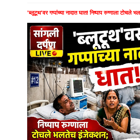
'ब्लूटूथ'वर गप्पांच्या नादात घात! निष्पाप रुग्णाला टोचले भ