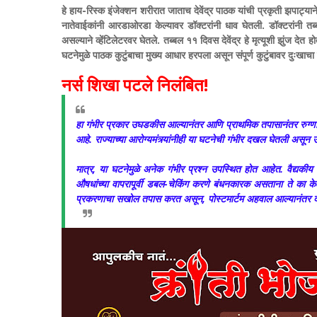
हे हाय-रिस्क इंजेक्शन शरीरात जाताच देवेंद्र पाठक यांची प्रकृती झपाट्याने
नातेवाईकांनी आरडाओरडा केल्यावर डॉक्टरांनी धाव घेतली. डॉक्टरांनी तब
असल्याने व्हेंटिलेटरवर घेतले. तब्बल ११ दिवस देवेंद्र हे मृत्यूशी झुंज देत
घटनेमुळे पाठक कुटुंबाचा मुख्य आधार हरपला असून संपूर्ण कुटुंबावर दुःखा
नर्स शिखा पटले निलंबित!
हा गंभीर प्रकार उघडकीस आल्यानंतर आणि प्राथमिक तपासानंतर रुग्णा
आहे. राज्याच्या आरोग्यमंत्र्यांनीही या घटनेची गंभीर दखल घेतली असू
मात्र, या घटनेमुळे अनेक गंभीर प्रश्न उपस्थित होत आहेत. वैद्यकीय त
औषधांच्या वापरापूर्वी डबल-चेकिंग करणे बंधनकारक असताना ते का क
प्रकरणाचा सखोल तपास करत असून, पोस्टमार्टम अहवाल आल्यानंतर दोषी