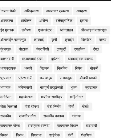
'रास्ता रोको'
अतिक्रमण
अत्याचार प्रकरण
अपहरण
आत्महत्या
आंदोलन
आरोग्य
इलेक्ट्रॉनिक
इशारा
ईद मुबारक
उपोषण
एन्काऊंटर!
ऑनलाइन
ऑनलाइन फसवणूक
ऑनलाईन फसवणुक
कारवाई
कृषी
क्राईम
क्रिकेट
क्रूर
गुंतवणूक
घोटाळा
चेंगराचेंगरी
ढगफुटी
दगडफेक
दंगल
दहशतवादी
दहशतवादी हल्ला
दुर्घटना
धक्कादायक वक्तव्य
धक्कादायक!
धमकी
निलंबन
निलंबित
निषेध
नोकरी
पुरस्कार
प्रेरणादायी
फसवणुक
फसवणूक
बॉम्बची धमकी
भयानक
भविष्यवाणी
भावपूर्ण श्रद्धांजली
भूकंप
भ्रष्टाचार
मनोरंजन
महाघोटाळा
माफीचा साक्षीदार
माहितीगार
मोठा निकाल!
मोठी घोषणा
मोठी निर्णय
मोर्चा
मोर्चा!
राजकीय
राजकीय दौरा
राजकीय वक्तव्य
वक्तव्य
वादग्रस्त पोस्ट
वादग्रस्त वक्तव्य
वादग्रस्त विधान
वादावादी
विधान
विरोध
विषबाधा
शाईफेक
शेती
शैक्षणिक