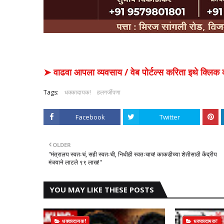
➤ वाढवा आपला व्यवसाय / वेब पोर्टल्स करिता इथे क्ल
Tags:
धक्कादायक!
हलगर्जीपणा
Facebook
Twitter
OLDER
​"मंत्रालय स्वतःचं, सही स्वतःची, निधीही स्वतःचाच! काकडीच्या शेतीसाठी केंद्रीय
मंत्र्याने लाटले ९९ लाख!"
YOU MAY LIKE THESE POSTS
धक्कादायक!
धक्कादायक!