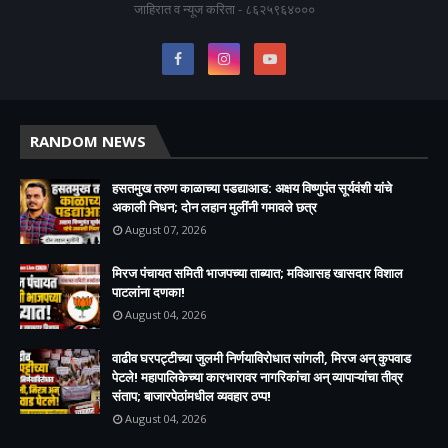
जाहिरात व न्यूज करिता - ८६२५९६४०००
RANDOM NEWS
हसतमुख तरुण काळाच्या पडद्याआड: अक्षय विष्णुपंत सूर्यवंशी यांचे
अकाली निधन; दोन लहान मुलींनी गमावले छत्र
August 07, 2026
मिरज पंचायत समिती भाजपच्या ताब्यात; मविआसह खासदार विशाल
पाटलांना दणका!
August 04, 2026
वाढीव घरपट्टीच्या जुलमी निर्णयाविरोधात सांगली, मिरज अन् कुपवाड
पेटले! महापालिकेच्या कारभारावर नागरिकांचा अन् व्यापाऱ्यांचा तीव्र
संताप; बाजारपेठांमधील व्यवहार ठप्प!​
August 04, 2026