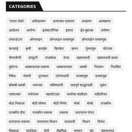
CATEGORIES
'रास्ता रोको'
अतिक्रमण
अत्याचार प्रकरण
अपहरण
आत्महत्या
आंदोलन
आरोग्य
इलेक्ट्रॉनिक
इशारा
ईद मुबारक
उपोषण
एन्काऊंटर!
ऑनलाइन
ऑनलाइन फसवणूक
ऑनलाईन फसवणुक
कारवाई
कृषी
क्राईम
क्रिकेट
क्रूर
गुंतवणूक
घोटाळा
चेंगराचेंगरी
ढगफुटी
दगडफेक
दंगल
दहशतवादी
दहशतवादी हल्ला
दुर्घटना
धक्कादायक वक्तव्य
धक्कादायक!
धमकी
निलंबन
निलंबित
निषेध
नोकरी
पुरस्कार
प्रेरणादायी
फसवणुक
फसवणूक
बॉम्बची धमकी
भयानक
भविष्यवाणी
भावपूर्ण श्रद्धांजली
भूकंप
भ्रष्टाचार
मनोरंजन
महाघोटाळा
माफीचा साक्षीदार
माहितीगार
मोठा निकाल!
मोठी घोषणा
मोठी निर्णय
मोर्चा
मोर्चा!
राजकीय
राजकीय दौरा
राजकीय वक्तव्य
वक्तव्य
वादग्रस्त पोस्ट
वादग्रस्त वक्तव्य
वादग्रस्त विधान
वादावादी
विधान
विरोध
विषबाधा
शाईफेक
शेती
शैक्षणिक
सन्मान
संप
संशयास्पद