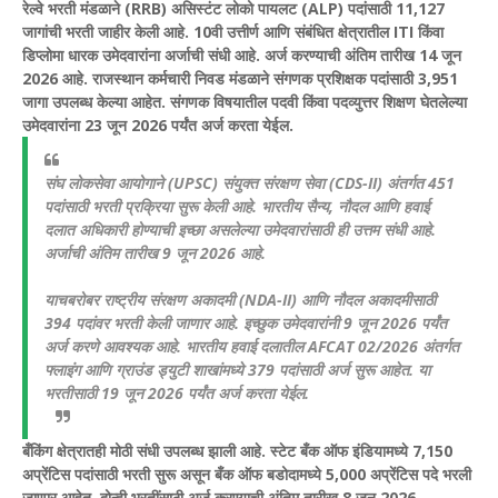
रेल्वे भरती मंडळाने (RRB) असिस्टंट लोको पायलट (ALP) पदांसाठी 11,127
जागांची भरती जाहीर केली आहे. 10वी उत्तीर्ण आणि संबंधित क्षेत्रातील ITI किंवा
डिप्लोमा धारक उमेदवारांना अर्जाची संधी आहे. अर्ज करण्याची अंतिम तारीख 14 जून
2026 आहे.
राजस्थान कर्मचारी निवड मंडळाने संगणक प्रशिक्षक पदांसाठी 3,951
जागा उपलब्ध केल्या आहेत. संगणक विषयातील पदवी किंवा पदव्युत्तर शिक्षण घेतलेल्या
उमेदवारांना 23 जून 2026 पर्यंत अर्ज करता येईल.
संघ लोकसेवा आयोगाने (UPSC) संयुक्त संरक्षण सेवा (CDS-II) अंतर्गत 451
पदांसाठी भरती प्रक्रिया सुरू केली आहे. भारतीय सैन्य, नौदल आणि हवाई
दलात अधिकारी होण्याची इच्छा असलेल्या उमेदवारांसाठी ही उत्तम संधी आहे.
अर्जाची अंतिम तारीख 9 जून 2026 आहे.
याचबरोबर राष्ट्रीय संरक्षण अकादमी (NDA-II) आणि नौदल अकादमीसाठी
394 पदांवर भरती केली जाणार आहे. इच्छुक उमेदवारांनी 9 जून 2026 पर्यंत
अर्ज करणे आवश्यक आहे.
भारतीय हवाई दलातील AFCAT 02/2026 अंतर्गत
फ्लाइंग आणि ग्राउंड ड्युटी शाखांमध्ये 379 पदांसाठी अर्ज सुरू आहेत. या
भरतीसाठी 19 जून 2026 पर्यंत अर्ज करता येईल.
बँकिंग क्षेत्रातही मोठी संधी उपलब्ध झाली आहे. स्टेट बँक ऑफ इंडियामध्ये 7,150
अप्रेंटिस पदांसाठी भरती सुरू असून बँक ऑफ बडोदामध्ये 5,000 अप्रेंटिस पदे भरली
जाणार आहेत. दोन्ही भरतींसाठी अर्ज करण्याची अंतिम तारीख 8 जून 2026