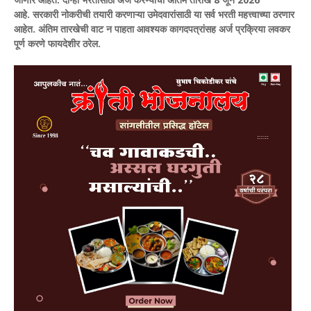
आहे.
सरकारी नोकरीची तयारी करणाऱ्या उमेदवारांसाठी या सर्व भरती महत्त्वाच्या ठरणार
आहेत. अंतिम तारखेची वाट न पाहता आवश्यक कागदपत्रांसह अर्ज प्रक्रिया लवकर
पूर्ण करणे फायदेशीर ठरेल.