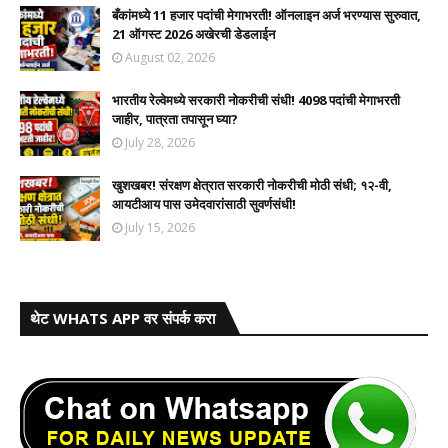
बँकांमध्ये 11 हजार पदांची मेगाभरती! ऑनलाइन अर्ज भरण्यास सुरुवात,
21 ऑगस्ट 2026 अखेरची डेडलाईन
August 02, 2026
भारतीय रेल्वेमध्ये सरकारी नोकरीची संधी! 4098 पदांची मेगाभरती
जाहीर, पात्रता तपासून घ्या?
July 28, 2026
खुशखबर! संरक्षण क्षेत्रात सरकारी नोकरीची मोठी संधी; १२-वी,
आयटीआय पास उमेदवारांसाठी सुवर्णसंधी!
July 15, 2026
थेट WHATS APP वर संपर्क करा