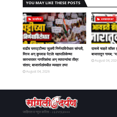
YOU MAY LIKE THESE POSTS
सामाजिक
धक्कादायक!
वाढीव घरपट्टीच्या जुलमी निर्णयाविरोधात सांगली,
दारूचे चाहते शॉक! 
मिरज अन् कुपवाड पेटले! महापालिकेच्या
बाजारातून गायब; 'या
कारभारावर नागरिकांचा अन् व्यापाऱ्यांचा तीव्र
August 04, 202
संताप; बाजारपेठांमधील व्यवहार ठप्प!​
August 04, 2026
जाहिरात व न्यूज करिता - ८६२५९६४०००