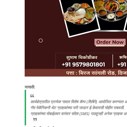
यासाठी:
​कार्यक्षेत्रातील प्रत्येक गावात विशेष कॅम्प (शिबिरे) आयोजित करण्यात आ
​गॅस मेकॅनिकनी थेट ग्राहकांच्या घरी जाऊन ई-केवायसी मोहीम राबवली.
​ग्राहकांच्या मोबाईलवर वारंवार संदेश (SMS) पाठवूनही अनेक ग्राहक अ