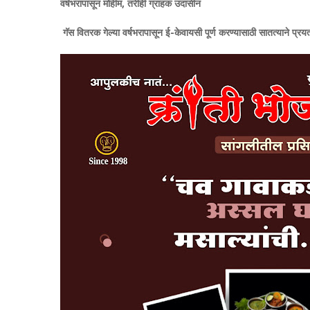
​वर्षभरापासून मोहीम, तरीही ग्राहक उदासीन
गॅस वितरक गेल्या वर्षभरापासून ई-केवायसी पूर्ण करण्यासाठी सातत्याने प्