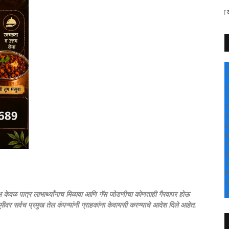
" सांगली दर्पण न्यूज वर आपल्या सर्वां
+
°
C
+
+
S
S
M
T
W
T
F
S
S
केवळ पात्र लाभार्थ्यांनाच मिळावा आणि गॅस जोडणीचा कोणताही गैरवापर होऊ
ूमीवर सर्वच प्रमुख तेल कंपन्यांनी ग्राहकांना केवायसी करण्याचे आदेश दिले आहेत.