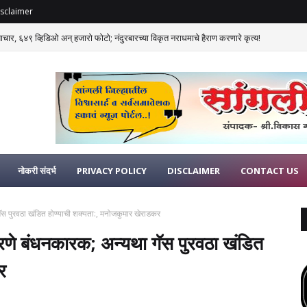
sclaimer
याचार, ६४९ व्हिडिओ अन् हजारो फोटो; नंदुरबारच्या विकृत नराधमाचे हैराण करणारे कृत्य!
नोकरी संदर्भ
PRIVACY POLICY
DISCLAIMER
CONTACT US
गॅस पुरवठा खंडित होण्याची शक्यता:, मनोजकुमार खेराडकर
करणे बंधनकारक; अन्यथा गॅस पुरवठा खंडित
र