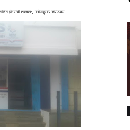
 खंडित होण्याची शक्यता:, मनोजकुमार खेराडकर