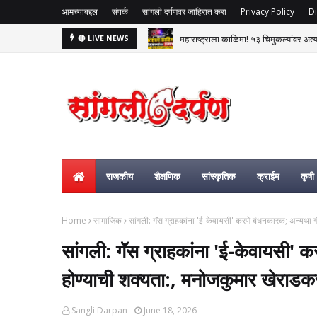
आमच्याबद्दल
संपर्क
सांगली दर्पणवर जाहिरात करा
Privacy Policy
Di
महाराष्ट्राला काळिमा! ५३ चिमुकल्यांवर अत्
🔴 LIVE NEWS
राजकीय
शैक्षणिक
सांस्कृतिक
क्राईम
कृषी
Home
सामाजिक
सांगली: गॅस ग्राहकांना 'ई-केवायसी' करणे बंधनकारक; अन्यथा 
सांगली: गॅस ग्राहकांना 'ई-केवायसी' 
होण्याची शक्यता:, मनोजकुमार खेराडक
Sangli Darpan
June 18, 2026