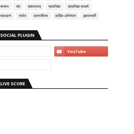
सन्मान
संप
संशयास्पद
सामाजिक
सामाजिक माध्यमे
सावधान!
स्फोट
हलगर्जीपणा
हार्दिक अभिनंदन
हृदयस्पर्शी
SOCIAL PLUGIN
LIVE SCORE