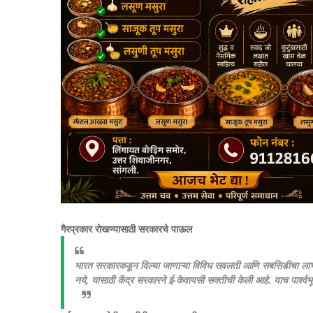
​गैरप्रकार रोखण्यासाठी सरकारचे पाऊल
​भारत सरकारकडून दिल्या जाणाऱ्या विविध सवलती आणि सबसिडीचा लाभ 
नये, यासाठी केंद्र सरकारने ई-केवायसी सक्तीची केली आहे. याच पार्श्वभ