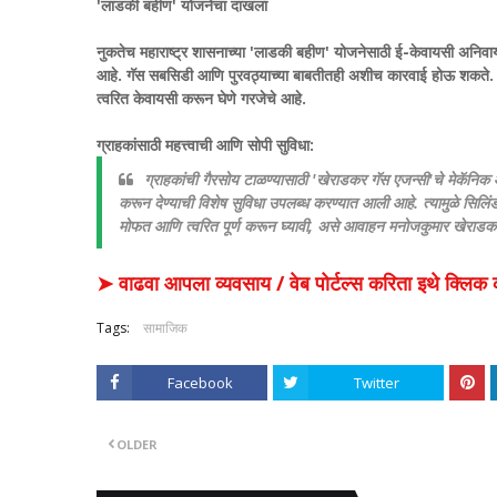
​'लाडकी बहीण' योजनेचा दाखला
​नुकतेच महाराष्ट्र शासनाच्या 'लाडकी बहीण' योजनेसाठी ई-केवायसी अनिवा
आहे. गॅस सबसिडी आणि पुरवठ्याच्या बाबतीतही अशीच कारवाई होऊ शकते. त्
त्वरित केवायसी करून घेणे गरजेचे आहे.
​ग्राहकांसाठी महत्त्वाची आणि सोपी सुविधा:
​ग्राहकांची गैरसोय टाळण्यासाठी 'खेराडकर गॅस एजन्सी'चे मेकॅनिक आण
करून देण्याची विशेष सुविधा उपलब्ध करण्यात आली आहे. त्यामुळे सिलिंड
मोफत आणि त्वरित पूर्ण करून घ्यावी, असे आवाहन मनोजकुमार खेराडकर 
➤ वाढवा आपला व्यवसाय / वेब पोर्टल्स करिता इथे क्ल
Tags:
सामाजिक
Facebook
Twitter
OLDER