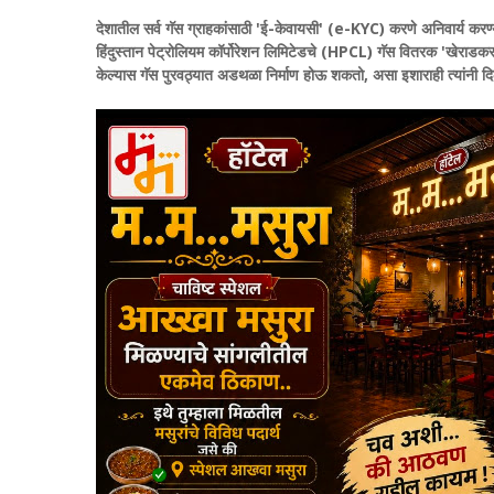
देशातील सर्व गॅस ग्राहकांसाठी 'ई-केवायसी' (e-KYC) करणे अनिवार्य करण
हिंदुस्तान पेट्रोलियम कॉर्पोरेशन लिमिटेडचे (HPCL) गॅस वितरक 'खेराडकर
केल्यास गॅस पुरवठ्यात अडथळा निर्माण होऊ शकतो, असा इशाराही त्यांनी द