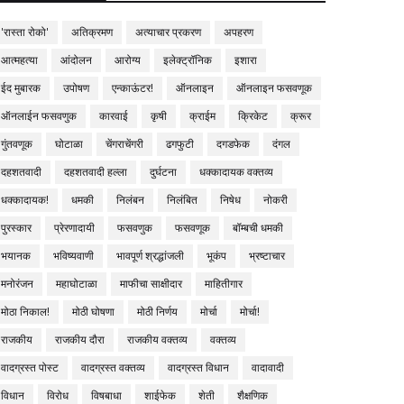
'रास्ता रोको'
अतिक्रमण
अत्याचार प्रकरण
अपहरण
आत्महत्या
आंदोलन
आरोग्य
इलेक्ट्रॉनिक
इशारा
ईद मुबारक
उपोषण
एन्काऊंटर!
ऑनलाइन
ऑनलाइन फसवणूक
ऑनलाईन फसवणुक
कारवाई
कृषी
क्राईम
क्रिकेट
क्रूर
गुंतवणूक
घोटाळा
चेंगराचेंगरी
ढगफुटी
दगडफेक
दंगल
दहशतवादी
दहशतवादी हल्ला
दुर्घटना
धक्कादायक वक्तव्य
धक्कादायक!
धमकी
निलंबन
निलंबित
निषेध
नोकरी
पुरस्कार
प्रेरणादायी
फसवणुक
फसवणूक
बॉम्बची धमकी
भयानक
भविष्यवाणी
भावपूर्ण श्रद्धांजली
भूकंप
भ्रष्टाचार
मनोरंजन
महाघोटाळा
माफीचा साक्षीदार
माहितीगार
मोठा निकाल!
मोठी घोषणा
मोठी निर्णय
मोर्चा
मोर्चा!
राजकीय
राजकीय दौरा
राजकीय वक्तव्य
वक्तव्य
वादग्रस्त पोस्ट
वादग्रस्त वक्तव्य
वादग्रस्त विधान
वादावादी
विधान
विरोध
विषबाधा
शाईफेक
शेती
शैक्षणिक