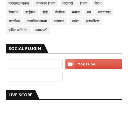
वादग्रस्त वक्तव्य
वादग्रस्त विधान
वादावादी
विधान
विरोध
विषबाधा
शाईफेक
शेती
शैक्षणिक
सन्मान
संप
संशयास्पद
सामाजिक
सामाजिक माध्यमे
सावधान!
स्फोट
हलगर्जीपणा
हार्दिक अभिनंदन
हृदयस्पर्शी
SOCIAL PLUGIN
LIVE SCORE