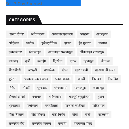
See 7-Day Forecast
CATEGORIES
'रास्ता रोको'
अतिक्रमण
अत्याचार प्रकरण
अपहरण
आत्महत्या
आंदोलन
आरोग्य
इलेक्ट्रॉनिक
इशारा
ईद मुबारक
उपोषण
एन्काऊंटर!
ऑनलाइन
ऑनलाइन फसवणूक
ऑनलाईन फसवणुक
कारवाई
कृषी
क्राईम
क्रिकेट
क्रूर
गुंतवणूक
घोटाळा
चेंगराचेंगरी
ढगफुटी
दगडफेक
दंगल
दहशतवादी
दहशतवादी हल्ला
दुर्घटना
धक्कादायक वक्तव्य
धक्कादायक!
धमकी
निलंबन
निलंबित
निषेध
नोकरी
पुरस्कार
प्रेरणादायी
फसवणुक
फसवणूक
बॉम्बची धमकी
भयानक
भविष्यवाणी
भावपूर्ण श्रद्धांजली
भूकंप
भ्रष्टाचार
मनोरंजन
महाघोटाळा
माफीचा साक्षीदार
माहितीगार
मोठा निकाल!
मोठी घोषणा
मोठी निर्णय
मोर्चा
मोर्चा!
राजकीय
राजकीय दौरा
राजकीय वक्तव्य
वक्तव्य
वादग्रस्त पोस्ट