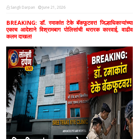
Sangli Darpan
June 21, 2026
BREAKING: डॉ. रमाकांत टेके बॅकफूटवर! जिल्हाधिकाऱ्यांच्या
एकाच आदेशाने विश्रामबाग पोलिसांची थरारक कारवाई, वाढीव
कलम दाखल!