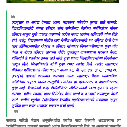
त्यानुसार हा आदेश देण्यात आला. पत्रकार परिषदेत कृष्णा साठे म्हणाले,
जिल्हाधिकाऱ्यांनी बोगस डॉक्टर शोध समितीच्या बैठकित संबंधितांवर बोगस
डॉक्टर म्हणून गुन्हे दाखल करण्याचे आदेश मनपा आरोग्य अधिकारी यांना दिले
होते. परंतु, विश्रामबाग पोलीस ठाणे येथील अधिकाऱ्यांनी १९ एप्रिल रोजी टेके
आय हॉस्पिटलमधील तंत्रज्ञ व डॉक्टर यांच्यावर निष्काळजीपणाचा गुन्हा नोंद
केला व बोगस डॉक्टर सारख्या गंभीर गुन्ह्यातून वाचवण्याचा प्रयत्न केला.
पोलिसांचे हे षडयंत्र कृष्णा साठे यांनी पुन्हा एकदा जिल्हाधिकाऱ्यांच्या निदर्शनास
आणून दिले. जिल्हाधिकारी यांनी पुन्हा स्पष्ट आदेश दिले, अखेर महाराष्ट्र
मेडिकल प्रॅक्टिशनर्स ॲक्ट १९६१ कलम ३३, बी. एन. एस. ३(५), ३१६(२),
३१८(४) इत्यादी कलमवाढ करण्यात आला. महाराष्ट्र वैद्यक व्यावसायिक
अधिनियम १९६१ मधील तरतुदींचे उल्लंघन हा दखलपात्र व अजामीनपात्र
गुन्हा आहे. बैठकीमध्ये काही पॅथॉलॉजिस्ट लॅबोरेटरीमध्ये स्वतः हजर न रहाता
त्यांच्या छापील सह्यांचा वापर रिपोर्टवर केला जातो व रुग्णांची फसवणूक केली
जाते. यातील बहुतेक पॅथॉलॉजिस्ट वैद्यकीय महाविद्यालयांमध्ये अध्यापक म्हणून
पूर्णवेळ काम करत असतात याबाबत चर्चा झाली.
याबाबत माहिती घेऊन अनुपस्थितीत छापील सह्या केल्याचे आढळल्यास त्या
पॅथॉलॉजिस्टवर कारवाई करण्याचे आदेश जिल्हाधिकाऱ्यांनी दिले. या अनुषंगाने शासकीय