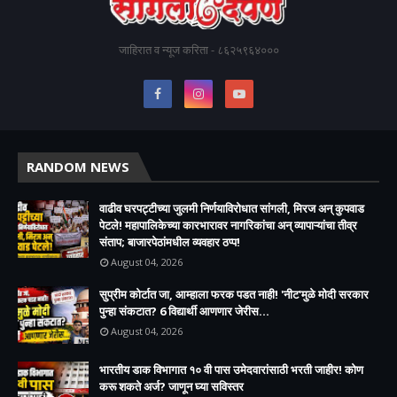
जाहिरात व न्यूज करिता - ८६२५९६४०००
RANDOM NEWS
वाढीव घरपट्टीच्या जुलमी निर्णयाविरोधात सांगली, मिरज अन् कुपवाड
पेटले! महापालिकेच्या कारभारावर नागरिकांचा अन् व्यापाऱ्यांचा तीव्र
संताप; बाजारपेठांमधील व्यवहार ठप्प!​
August 04, 2026
सुप्रीम कोर्टात जा, आम्हाला फरक पडत नाही! 'नीट'मुळे मोदी सरकार
पुन्हा संकटात? 6 विद्यार्थी आणणार जेरीस...
August 04, 2026
भारतीय डाक विभागात १० वी पास उमेदवारांसाठी भरती जाहीर! कोण
करू शकते अर्ज? जाणून घ्या सविस्तर