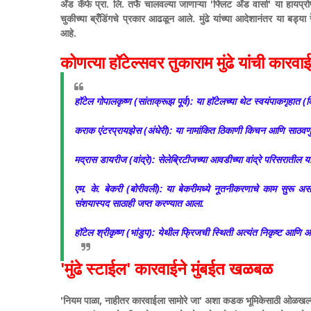
अँड कॅफे प्रा. लि. तर्फे चालवल्या जाणाऱ्या 'फ्लिट अँड वार्सा' या हाय
चुकीच्या ब्रँडिंगचे प्रकार आढळून आले. मुंढे यांच्या आदेशानंतर या बड्या 
आहे.
कोणत्या हॉटेल्सवर तुकाराम मुंढे यांची कारवा
हॉटेल गोपालकृष्ण (सांताक्रूझ पूर्व): या हॉटेलच्या थेट स्वयंपाकगृहा
कराक एंटरप्रायझेस (अंधेरी): या नामांकित ठिकाणी किचन आणि साठवणुकी
मद्रास डायरीज (वांद्रे): सेलेब्रिटीजच्या आवडीच्या वांद्रे परिसरातील
एम. के. बेकरी (बोरीवली): या बेकरीमध्ये नूतनीकरणाचे काम सुरू 
संशयास्पद साठाही जप्त करण्यात आला.
हॉटेल श्रीकृष्ण (भांडुप): येथील फ्रिजची स्थिती अत्यंत निकृष्ट आणि
'मुंढे स्टाईल' कारवाईने मुंबईत खळबळ
'नियम पाळा, नाहीतर कारवाईला सामोरे जा' अशा कडक भूमिकेसाठी ओळखल्या जा