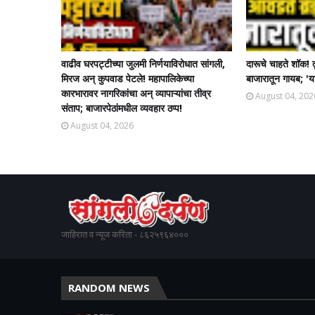
वाढीव घरपट्टीच्या जुलमी निर्णयाविरोधात सांगली,
दारूचे चाहते शॉक! 
मिरज अन् कुपवाड पेटले! महापालिकेच्या
बाजारातून गायब; 'या
कारभारावर नागरिकांचा अन् व्यापाऱ्यांचा तीव्र
August 04, 202
संताप; बाजारपेठांमधील व्यवहार ठप्प!​
August 04, 2026
जाहिरात व न्यूज करिता - ८६२५९६४०००
RANDOM NEWS