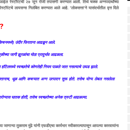
प्रोफाईल रेस्टॉरंटची २७ जून रोजी तपासणी करण्यात आली. तिथे चक्क अन्नपदार्थांच्या
रेस्टॉरंटचे लायसन्स निलंबित करण्यात आले आहे. 'लोकसत्ता'ने यासंदर्भातील वृत्त दिले
ई?
त (किचनमध्ये) उंदीर फिरताना आढळून आले.
च्या जागी झुरळांचा मोठा प्रादुर्भाव आढळला.
 या हॉटेलमध्ये स्वच्छतेचे कोणतेही नियम पाळले जात नसल्याचे उघड झाले.
असतानाच, धूळ आणि कचऱ्यात अन्न उत्पादन सुरू होते. तसेच योग्य लेबल नसलेला
 आरोग्यास घातक होती, तसेच स्वच्छतेच्या अनेक त्रुटी आढळल्या.
णाऱ्या तुकाराम मुंढे यांनी एफडीएचा कार्यभार स्वीकारल्यापासून आपल्या कारवायांना