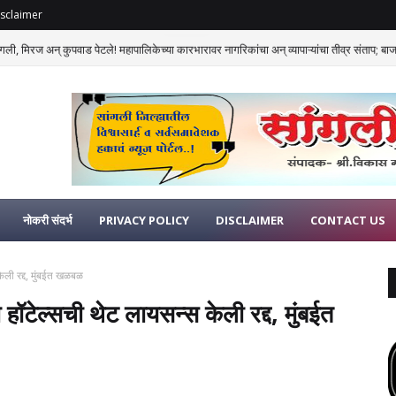
sclaimer
गली, मिरज अन् कुपवाड पेटले! महापालिकेच्या कारभारावर नागरिकांचा अन् व्यापाऱ्यांचा तीव्र संताप; बाजार
नोकरी संदर्भ
PRIVACY POLICY
DISCLAIMER
CONTACT US
केली रद्द, मुंबईत खळबळ
 हॉटेल्सची थेट लायसन्स केली रद्द, मुंबईत