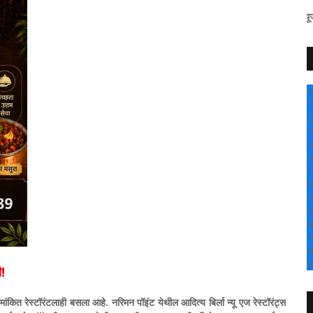
" सांगली दर्पण न्यूज वर आपल्या सर्व
+
°
C
+
+
S
T
F
S
S
M
T
W
S
ी!
मांकित रेस्टॉरंटलाही बसला आहे. नरिमन पॉइंट येथील आदित्य बिर्ला न्यू एज रेस्टॉरंट्स