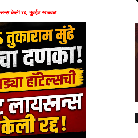
यसन्स केली रद्द, मुंबईत खळबळ