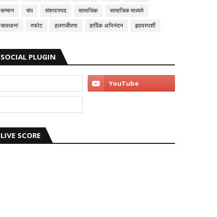
सन्मान
संप
संशयास्पद
सामाजिक
सामाजिक माध्यमे
सावधान!
स्फोट
हलगर्जीपणा
हार्दिक अभिनंदन
हृदयस्पर्शी
SOCIAL PLUGIN
LIVE SCORE