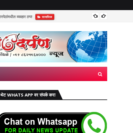
पेठांमधील व्यवहार ठप्प!​
सुप्रीम 
सामाजिक
थेट WHATS APP वर संपर्क करा