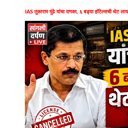
IAS तुकाराम मुंढे यांचा दणका, ६ बड्या हॉटेल्सची थेट ला