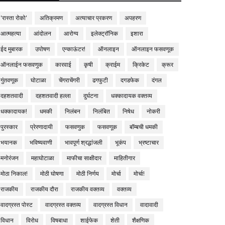
'रास्ता रोको'
अतिक्रमण
अत्याचार प्रकरण
अपहरण
आत्महत्या
आंदोलन
आरोग्य
इलेक्ट्रॉनिक
इशारा
ईद मुबारक
उपोषण
एन्काऊंटर!
ऑनलाइन
ऑनलाइन फसवणूक
ऑनलाईन फसवणुक
कारवाई
कृषी
क्राईम
क्रिकेट
क्रूर
गुंतवणूक
घोटाळा
चेंगराचेंगरी
ढगफुटी
दगडफेक
दंगल
दहशतवादी
दहशतवादी हल्ला
दुर्घटना
धक्कादायक वक्तव्य
धक्कादायक!
धमकी
निलंबन
निलंबित
निषेध
नोकरी
पुरस्कार
प्रेरणादायी
फसवणुक
फसवणूक
बॉम्बची धमकी
भयानक
भविष्यवाणी
भावपूर्ण श्रद्धांजली
भूकंप
भ्रष्टाचार
मनोरंजन
महाघोटाळा
माफीचा साक्षीदार
माहितीगार
मोठा निकाल!
मोठी घोषणा
मोठी निर्णय
मोर्चा
मोर्चा!
राजकीय
राजकीय दौरा
राजकीय वक्तव्य
वक्तव्य
वादग्रस्त पोस्ट
वादग्रस्त वक्तव्य
वादग्रस्त विधान
वादावादी
विधान
विरोध
विषबाधा
शाईफेक
शेती
शैक्षणिक