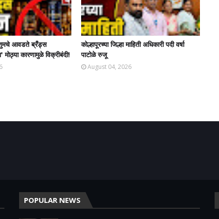
तुमचे आवडते ब्रँड्स
कोल्हापूरच्या जिल्हा माहिती अधिकारी पदी वर्षा
' मोठ्या कारणामुळे विक्रीबंदी!
पाटोळे रुजू
6
August 04, 2026
POPULAR NEWS