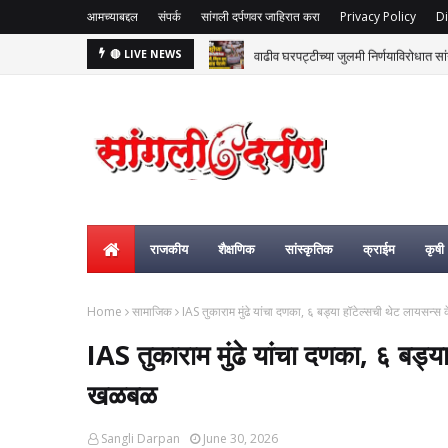
आमच्याबद्दल
संपर्क
सांगली दर्पणवर जाहिरात करा
Privacy Policy
Di
वाढीव घरपट्टीच्या जुलमी निर्णयाविरोधात सां
🔴 LIVE NEWS
राजकीय
शैक्षणिक
सांस्कृतिक
क्राईम
कृषी
Home
सामाजिक
IAS तुकाराम मुंढे यांचा दणका, ६ बड्या हॉटेल्सची थेट लायसन्स 
IAS तुकाराम मुंढे यांचा दणका, ६ बड्या
खळबळ
Sangli Darpan
June 30, 2026