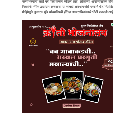
भल्याभल्यांना सळो की पळो करून सोडले आहे. लोकांच्या आरोग्यासोबत होणा
नियमांचे गंभीर उल्लंघन करणाऱ्या या सहाही आस्थापनांचे परवाने थेट निलंबि
मोहिमेमुळे तुकाराम मुंढे यांच्याविषयी हॉटेल व्यावसायिकांमध्ये भीती पसरली आह