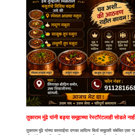
तुकाराम मुंढे यांनी बड्या समूहाच्या रेस्टॉरंटलाही सोडले नाह
तुकाराम मुंढे यांच्या कारवाईचा दणका आदित्य बिर्ला समूहाशी संबंधित एका ना