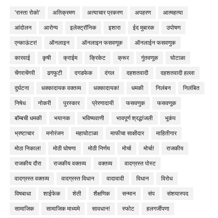
'रास्ता रोको'
अतिक्रमण
अत्याचार प्रकरण
अपहरण
आत्महत्या
आंदोलन
आरोग्य
इलेक्ट्रॉनिक
इशारा
ईद मुबारक
उपोषण
एन्काऊंटर!
ऑनलाइन
ऑनलाइन फसवणूक
ऑनलाईन फसवणुक
कारवाई
कृषी
क्राईम
क्रिकेट
क्रूर
गुंतवणूक
घोटाळा
चेंगराचेंगरी
ढगफुटी
दगडफेक
दंगल
दहशतवादी
दहशतवादी हल्ला
दुर्घटना
धक्कादायक वक्तव्य
धक्कादायक!
धमकी
निलंबन
निलंबित
निषेध
नोकरी
पुरस्कार
प्रेरणादायी
फसवणुक
फसवणूक
बॉम्बची धमकी
भयानक
भविष्यवाणी
भावपूर्ण श्रद्धांजली
भूकंप
भ्रष्टाचार
मनोरंजन
महाघोटाळा
माफीचा साक्षीदार
माहितीगार
मोठा निकाल!
मोठी घोषणा
मोठी निर्णय
मोर्चा
मोर्चा!
राजकीय
राजकीय दौरा
राजकीय वक्तव्य
वक्तव्य
वादग्रस्त पोस्ट
वादग्रस्त वक्तव्य
वादग्रस्त विधान
वादावादी
विधान
विरोध
विषबाधा
शाईफेक
शेती
शैक्षणिक
सन्मान
संप
संशयास्पद
सामाजिक
सामाजिक माध्यमे
सावधान!
स्फोट
हलगर्जीपणा