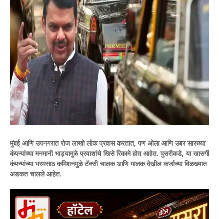
मुंबई आणि उपनगरात रोज लाखो लोक प्रवास करतात, पण ओला आणि उबर सारख्या
कंपन्यांच्या मनमानी भाड्यामुळे प्रवाशांचे खिसे रिकामे होत आहेत. दुसरीकडे, या खासगी
कंपन्यांच्या भरमसाठ कमिशनमुळे टॅक्सी चालक आणि मालक देखील कर्जाच्या विळख्यात
अडकत चालले आहेत.