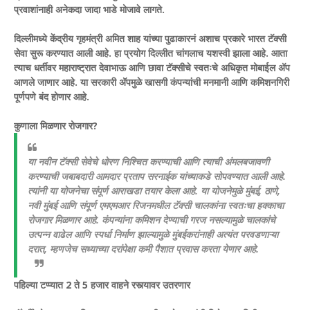
प्रवाशांनाही अनेकदा जादा भाडे मोजावे लागते.
दिल्लीमध्ये केंद्रीय गृहमंत्री अमित शाह यांच्या पुढाकारनं अशाच प्रकारे भारत टॅक्सी
सेवा सुरू करण्यात आली आहे. हा प्रयोग दिल्लीत चांगलाच यशस्वी झाला आहे. आता
त्याच धर्तीवर महाराष्ट्रात देवाभाऊ आणि छावा टॅक्सीचे स्वतःचे अधिकृत मोबाईल अ‍ॅप
आणले जाणार आहे. या सरकारी अ‍ॅपमुळे खासगी कंपन्यांची मनमानी आणि कमिशनगिरी
पूर्णपणे बंद होणार आहे.
कुणाला मिळणार रोजगार?
या नवीन टॅक्सी सेवेचे धोरण निश्चित करण्याची आणि त्याची अंमलबजावणी
करण्याची जबाबदारी आमदार प्रताप सरनाईक यांच्याकडे सोपवण्यात आली आहे.
त्यांनी या योजनेचा संपूर्ण आराखडा तयार केला आहे.
या योजनेमुळे मुंबई, ठाणे,
नवी मुंबई आणि संपूर्ण एमएमआर रिजनमधील टॅक्सी चालकांना स्वतःचा हक्काचा
रोजगार मिळणार आहे. कंपन्यांना कमिशन देण्याची गरज नसल्यामुळे चालकांचे
उत्पन्न वाढेल आणि स्पर्धा निर्माण झाल्यामुळे मुंबईकरांनाही अत्यंत परवडणाऱ्या
दरात, म्हणजेच सध्याच्या दरांपेक्षा कमी पैशात प्रवास करता येणार आहे.
पहिल्या टप्प्यात 2 ते 5 हजार वाहने रस्त्यावर उतरणार