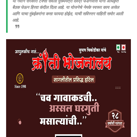
या नवीन सरकारी टॅक्सी सेवेला मुख्यमंत्री देवेंद्र फडणवीस यांनी अधिकृत
बैठक घेऊन हिरवा कंदील दिला आहे. या योजनेचे नेमके स्वरूप काय असेल
आणि याचा मुंबईकरांना कसा फायदा होईल, याची सविस्तर माहिती समोर आली
आहे.