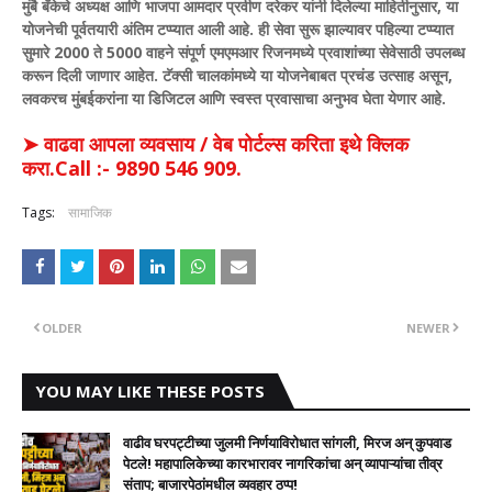
मुंबै बँकेचे अध्यक्ष आणि भाजपा आमदार प्रवीण दरेकर यांनी दिलेल्या माहितीनुसार, या
योजनेची पूर्वतयारी अंतिम टप्प्यात आली आहे. ही सेवा सुरू झाल्यावर पहिल्या टप्प्यात
सुमारे 2000 ते 5000 वाहने संपूर्ण एमएमआर रिजनमध्ये प्रवाशांच्या सेवेसाठी उपलब्ध
करून दिली जाणार आहेत. टॅक्सी चालकांमध्ये या योजनेबाबत प्रचंड उत्साह असून,
लवकरच मुंबईकरांना या डिजिटल आणि स्वस्त प्रवासाचा अनुभव घेता येणार आहे.
➤ वाढवा आपला व्यवसाय / वेब पोर्टल्स करिता इथे क्लिक
करा.Call :- 9890 546 909.
Tags:
सामाजिक
OLDER
NEWER
YOU MAY LIKE THESE POSTS
वाढीव घरपट्टीच्या जुलमी निर्णयाविरोधात सांगली, मिरज अन् कुपवाड
पेटले! महापालिकेच्या कारभारावर नागरिकांचा अन् व्यापाऱ्यांचा तीव्र
संताप; बाजारपेठांमधील व्यवहार ठप्प!​