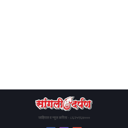
जाहिरात व न्यूज करिता - ८६२५९६४०००