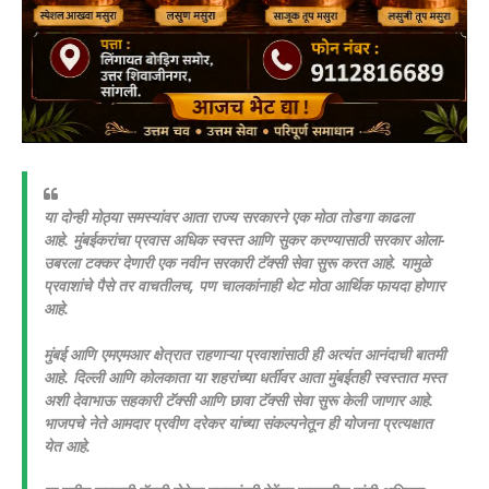
या दोन्ही मोठ्या समस्यांवर आता राज्य सरकारने एक मोठा तोडगा काढला
आहे.
मुंबईकरांचा प्रवास अधिक स्वस्त आणि सुकर करण्यासाठी सरकार ओला-
उबरला टक्कर देणारी एक नवीन सरकारी टॅक्सी सेवा सुरू करत आहे. यामुळे
प्रवाशांचे पैसे तर वाचतीलच, पण चालकांनाही थेट मोठा आर्थिक फायदा होणार
आहे.
मुंबई आणि एमएमआर क्षेत्रात राहणाऱ्या प्रवाशांसाठी ही अत्यंत आनंदाची बातमी
आहे. दिल्ली आणि कोलकाता या शहरांच्या धर्तीवर आता मुंबईतही स्वस्तात मस्त
अशी देवाभाऊ सहकारी टॅक्सी आणि छावा टॅक्सी सेवा सुरू केली जाणार आहे.
भाजपचे नेते आमदार प्रवीण दरेकर यांच्या संकल्पनेतून ही योजना प्रत्यक्षात
येत आहे.