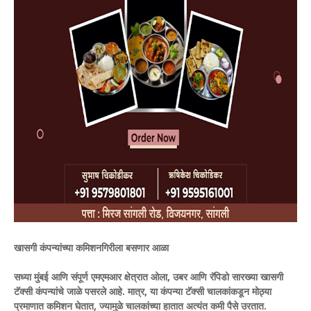
खासगी कंपन्यांच्या कमिशनगिरीला बसणार आळा
सध्या मुंबई आणि संपूर्ण एमएमआर क्षेत्रात ओला, उबर आणि रॅपिडो सारख्या खासगी
टॅक्सी कंपन्यांचे जाळे पसरले आहे. मात्र, या कंपन्या टॅक्सी चालकांकडून मोठ्या
प्रमाणात कमिशन घेतात, ज्यामुळे चालकांच्या हातात अत्यंत कमी पैसे उरतात.