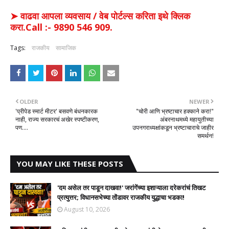
➤ वाढवा आपला व्यवसाय / वेब पोर्टल्स करिता इथे क्लिक
करा.Call :- 9890 546 909.
Tags:
राजकीय
सामाजिक
OLDER
NEWER
'प्रीपेड स्मार्ट मीटर' बसवणे बंधनकारक
​"चोरी आणि भ्रष्टाचार हक्काने करा!"
नाही, राज्य सरकारचं अखेर स्पष्टीकरण,
अंबरनाथमध्ये महायुतीच्या
पण....
उपनगराध्यक्षांकडून भ्रष्टाचाराचे जाहीर
समर्थन!
YOU MAY LIKE THESE POSTS
​'दम असेल तर पाडून दाखवा!' जरांगेंच्या इशाऱ्याला दरेकरांचं तिखट
प्रत्युत्तर; विधानसभेच्या तोंडावर राजकीय युद्धाचा भडका!
August 10, 2026