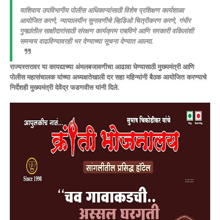
याशिवाय उपविभागीय पोलीस अधिकाऱ्यांसाठी विशेष प्रशिक्षण कार्यशाळा
आयोजित करणे, न्यायालयीन सुनावणीचे व्हिडिओ चित्रीकरण करणे, गंभीर
गुन्ह्यांतील साक्षीदारांसाठी संरक्षण कार्यक्रम राबविणे आणि सरकारी वकिलांशी
समन्वय वाढविण्यावरही भर देण्याच्या सूचना देण्यात आल्या.
राज्यस्तरावर या कायद्याच्या अंमलबजावणीचा आढावा घेण्यासाठी मुख्यमंत्री आणि
पोलीस महासंचालक यांच्या अध्यक्षतेखाली दर सहा महिन्यांनी बैठक आयोजित करण्याचे
निर्देशही मुख्यमंत्री देवेंद्र फडणवीस यांनी दिले.