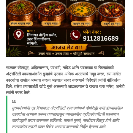
राज्यात सोलापूर, अहिल्यानगर, परभणी, नांदेड आणि यवतमाळ या जिल्ह्यांमध्ये
ॲट्रॉसिटी कायद्याअंतर्गत गुन्ह्यांचे प्रमाण अधिक असल्याचे नमूद करत, त्या मागील
कारणांचा सखोल अभ्यास करून अहवाल सादर करण्याचे निर्देशही त्यांनी पोलिसांना
दिले. तसेच तपासाअंती खोटे गुन्हे असल्याचे आढळल्यास ते दाखल करू नयेत, असेही
त्यांनी स्पष्ट केले.
मुख्यमंत्र्यांनी गृह विभागाला ॲट्रॉसिटी प्रकरणांमध्ये दोषसिद्धी कमी होण्यामागील
कारणांचा अभ्यास करून तपासापासून न्यायालयीन प्रक्रियेपर्यंतची एकसमान
कार्यपद्धती तयार करण्यास सांगितले. यामध्ये पुरावे, साक्षीदार फितूर होणे आणि
तपासातील त्रुटी यांचा विशेष अभ्यास करण्याचे निर्देश देण्यात आले.