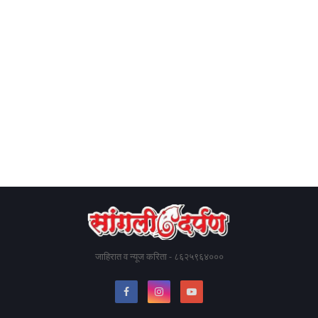
जाहिरात व न्यूज करिता - ८६२५९६४०००