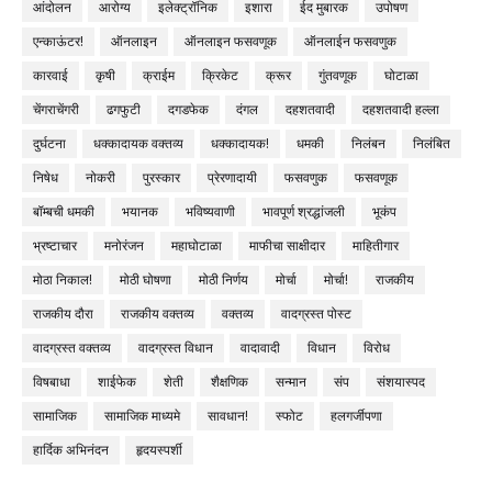
आंदोलन
आरोग्य
इलेक्ट्रॉनिक
इशारा
ईद मुबारक
उपोषण
एन्काऊंटर!
ऑनलाइन
ऑनलाइन फसवणूक
ऑनलाईन फसवणुक
कारवाई
कृषी
क्राईम
क्रिकेट
क्रूर
गुंतवणूक
घोटाळा
चेंगराचेंगरी
ढगफुटी
दगडफेक
दंगल
दहशतवादी
दहशतवादी हल्ला
दुर्घटना
धक्कादायक वक्तव्य
धक्कादायक!
धमकी
निलंबन
निलंबित
निषेध
नोकरी
पुरस्कार
प्रेरणादायी
फसवणुक
फसवणूक
बॉम्बची धमकी
भयानक
भविष्यवाणी
भावपूर्ण श्रद्धांजली
भूकंप
भ्रष्टाचार
मनोरंजन
महाघोटाळा
माफीचा साक्षीदार
माहितीगार
मोठा निकाल!
मोठी घोषणा
मोठी निर्णय
मोर्चा
मोर्चा!
राजकीय
राजकीय दौरा
राजकीय वक्तव्य
वक्तव्य
वादग्रस्त पोस्ट
वादग्रस्त वक्तव्य
वादग्रस्त विधान
वादावादी
विधान
विरोध
विषबाधा
शाईफेक
शेती
शैक्षणिक
सन्मान
संप
संशयास्पद
सामाजिक
सामाजिक माध्यमे
सावधान!
स्फोट
हलगर्जीपणा
हार्दिक अभिनंदन
हृदयस्पर्शी