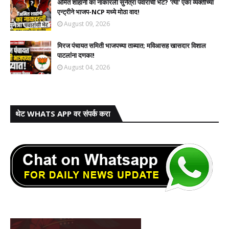
अमित शाहांनी का नाकारली सुनेत्रा पवारांची भेट? 'त्या' एका व्यक्तीच्या
एन्ट्रीने भाजप-NCP मध्ये मोठा वाद!
August 09, 2026
मिरज पंचायत समिती भाजपच्या ताब्यात; मविआसह खासदार विशाल
पाटलांना दणका!
August 04, 2026
थेट WHATS APP वर संपर्क करा