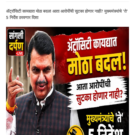
ॲट्रॉसिटी कायद्यात मोठा बदल! आता आरोपींची सुटका होणार नाही? मुख्यमंत्र्यांचे 'ते'
5 निर्देश ठरवणार दिशा