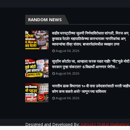
RANDOM NEWS
वाढीव घरपट्टीच्या जुलमी निर्णयाविरोधात सांगली, मिरज अन्
कुपवाड पेटले! महापालिकेच्या कारभारावर नागरिकांचा अन्
व्यापाऱ्यांचा तीव्र संताप; बाजारपेठांमधील व्यवहार ठप्प!​
August 04, 2026
सुप्रीम कोर्टात जा, आम्हाला फरक पडत नाही! 'नीट'मुळे मोदी
सरकार पुन्हा संकटात? 6 विद्यार्थी आणणार जेरीस...
August 04, 2026
भारतीय डाक विभागात १० वी पास उमेदवारांसाठी भरती जाहीर
कोण करू शकते अर्ज? जाणून घ्या सविस्तर
August 04, 2026
Designed and Developed By:
Adrootz Digital Marketing