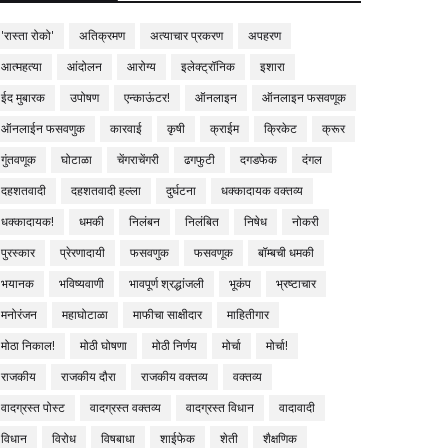
'रास्ता रोको'
अतिक्रमण
अत्याचार प्रकरण
अपहरण
आत्महत्या
आंदोलन
आरोग्य
इलेक्ट्रॉनिक
इशारा
ईद मुबारक
उपोषण
एन्काऊंटर!
ऑनलाइन
ऑनलाइन फसवणूक
ऑनलाईन फसवणुक
कारवाई
कृषी
क्राईम
क्रिकेट
क्रूर
गुंतवणूक
घोटाळा
चेंगराचेंगरी
ढगफुटी
दगडफेक
दंगल
दहशतवादी
दहशतवादी हल्ला
दुर्घटना
धक्कादायक वक्तव्य
धक्कादायक!
धमकी
निलंबन
निलंबित
निषेध
नोकरी
पुरस्कार
प्रेरणादायी
फसवणुक
फसवणूक
बॉम्बची धमकी
भयानक
भविष्यवाणी
भावपूर्ण श्रद्धांजली
भूकंप
भ्रष्टाचार
मनोरंजन
महाघोटाळा
माफीचा साक्षीदार
माहितीगार
मोठा निकाल!
मोठी घोषणा
मोठी निर्णय
मोर्चा
मोर्चा!
राजकीय
राजकीय दौरा
राजकीय वक्तव्य
वक्तव्य
वादग्रस्त पोस्ट
वादग्रस्त वक्तव्य
वादग्रस्त विधान
वादावादी
विधान
विरोध
विषबाधा
शाईफेक
शेती
शैक्षणिक