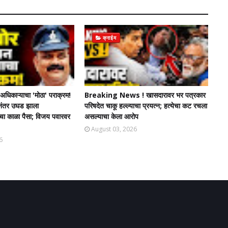
क्राईम
धिकाऱ्याचा 'मोठा' पराक्रम!
Breaking News ! खासदारावर भर पत्रकार
चेनंतर उघड झाला
परिषदेत चाकू हल्ल्याचा प्रयत्न; हत्येचा कट रचला
ंचा काळा पैसा; विजय पवारवर
असल्याचा केला आरोप
August 03, 2026
6