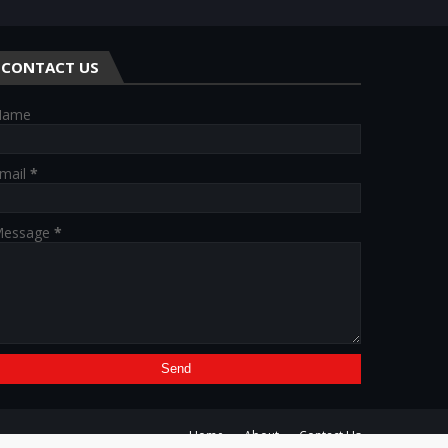
CONTACT US
Name
mail
*
essage
*
Home
About
Contact Us