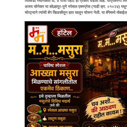
भिलवडी स्थानकात दि. ४ रोजी पहाटे हा प्रकार घडला आहे. याप्रकरणी मिरज र
अजय सोनेकर या कोल्हापूर-पुणे स्पेशल एक्स्प्रेस (गाडी क्र. ०१०२४) मध
चोरट्याने त्यांची बॅग खिडकीतून हात घालून चोरून नेली. या बॅगेमध्ये मोबा