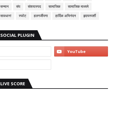
सन्मान
संप
संशयास्पद
सामाजिक
सामाजिक माध्यमे
सावधान!
स्फोट
हलगर्जीपणा
हार्दिक अभिनंदन
हृदयस्पर्शी
SOCIAL PLUGIN
LIVE SCORE