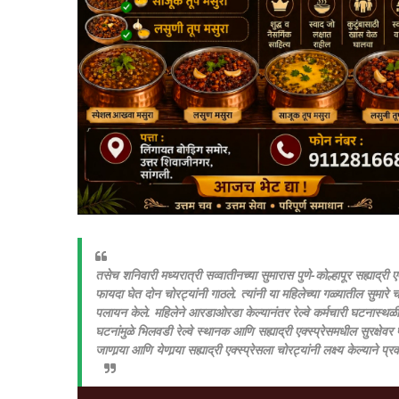
तसेच शनिवारी मध्यरात्री सव्वातीनच्या सुमारास पुणे-कोल्हापूर सह्याद्री
फायदा घेत दोन चोरट्यांनी गाठले. त्यांनी या महिलेच्या गळ्यातील सुमार
पलायन केले. महिलेने आरडाओरडा केल्यानंतर रेल्वे कर्मचारी घटनास्थळी 
घटनांमुळे भिलवडी रेल्वे स्थानक आणि सह्याद्री एक्स्प्रेसमधील सुरक्षेवर
जाणार्‍या आणि येणार्‍या सह्याद्री एक्स्प्रेसला चोरट्यांनी लक्ष्य केल्याने प