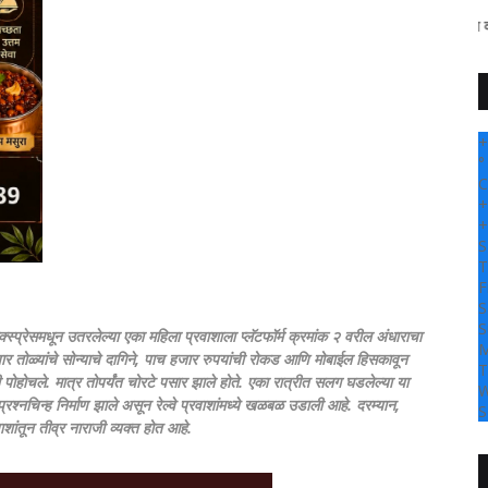
" सांगली दर्पण न्यूज वर आपल्या सर्वां
+
°
C
+
+
S
T
F
S
S
 एक्स्प्रेसमधून उतरलेल्या एका महिला प्रवाशाला प्लॅटफॉर्म क्रमांक २ वरील अंधाराचा
M
े चार तोळ्यांचे सोन्याचे दागिने, पाच हजार रुपयांची रोकड आणि मोबाईल हिसकावून
T
पोहोचले. मात्र तोपर्यंत चोरटे पसार झाले होते.
एका रात्रीत सलग घडलेल्या या
W
 प्रश्नचिन्ह निर्माण झाले असून रेल्वे प्रवाशांमध्ये खळबळ उडाली आहे. दरम्यान,
S
्रवाशांतून तीव्र नाराजी व्यक्त होत आहे.