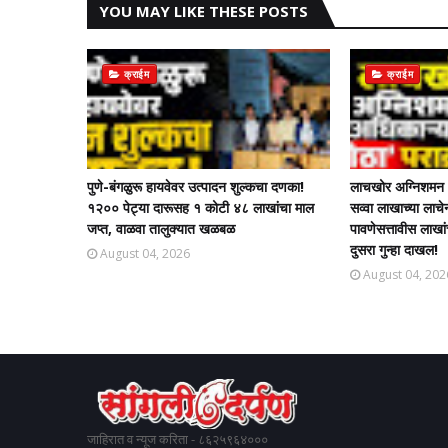
YOU MAY LIKE THESE POSTS
क्राईम
क्राईम
पुणे-बंगळुरू हायवेवर उत्पादन शुल्कचा दणका!
लाचखोर अग्निशमन अ
१२०० पेट्या दारूसह १ कोटी ४८ लाखांचा माल
सव्वा लाखाच्या ला
जप्त, वाळवा तालुक्यात खळबळ
पावणेसत्तावीस लाखा
दुसरा गुन्हा दाखल!​
August 04, 2026
August 04, 202
जाहिरात व न्यूज करिता - ८६२५९६४०००