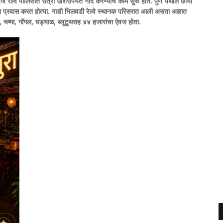
ेल्वे पोलिसात रात्री उशिरापर्यंत नोंद करण्याचे काम सुरू होते.
पुणे येथील छाया
ून प्रवास करत होत्या. गाडी भिलवडी रेल्वे स्थानक परिसरात आली असता अज्ञात
ईल, चष्मा, गॉगल, घड्याळ, ब्लूटूथसह ४४ हजारांचा ऐवज होता.