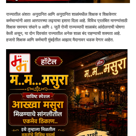
राज्यातील अंशतः अनुदानित आणि अनुदानित शाळांमधील शिक्षक व शिक्षकेत्तर
कर्मचाऱ्यांनी आता आरपारच्या लढ्याचा इशारा दिला आहे. विविध प्रलंबित मागण्यांसाठी
शिक्षक समन्वय संघाने ७ आणि ८ जुलै रोजी राज्यव्यापी शाळाबंद आंदोलनाची घोषणा
केली असून, या दोन दिवसांत राज्यातील अनेक शाळा बंद राहण्याची शक्यता आहे.
हजारो शिक्षक आणि कर्मचारी मुंबईतील आझाद मैदानावर धडक देणार आहेत.