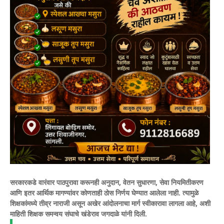
सरकारकडे वारंवार पाठपुरावा करूनही अनुदान, वेतन सुधारणा, सेवा नियमितीकरण
आणि इतर आर्थिक मागण्यांवर कोणताही ठोस निर्णय घेण्यात आलेला नाही. त्यामुळे
शिक्षकांमध्ये तीव्र नाराजी असून अखेर आंदोलनाचा मार्ग स्वीकारावा लागला आहे, अशी
माहिती शिक्षक समन्वय संघाचे खंडेराव जगदाळे यांनी दिली.