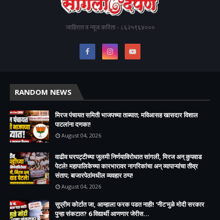
जाहिरात व न्यूज करिता - ८६२५९६४०००
RANDOM NEWS
मिरज पंचायत समिती भाजपच्या ताब्यात; मविआसह खासदार विशाल
पाटलांना दणका!
August 04, 2026
वाढीव घरपट्टीच्या जुलमी निर्णयाविरोधात सांगली, मिरज अन् कुपवाड
पेटले! महापालिकेच्या कारभारावर नागरिकांचा अन् व्यापाऱ्यांचा तीव्र
संताप; बाजारपेठांमधील व्यवहार ठप्प!​
August 04, 2026
सुप्रीम कोर्टात जा, आम्हाला फरक पडत नाही! 'नीट'मुळे मोदी सरकार
पुन्हा संकटात? 6 विद्यार्थी आणणार जेरीस...