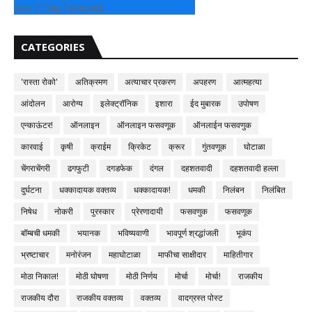
See 7-Day Forecast
CATEGORIES
'रास्ता रोको'
अतिक्रमण
अत्याचार प्रकरण
अपहरण
आत्महत्या
आंदोलन
आरोग्य
इलेक्ट्रॉनिक
इशारा
ईद मुबारक
उपोषण
एन्काऊंटर!
ऑनलाइन
ऑनलाइन फसवणूक
ऑनलाईन फसवणुक
कारवाई
कृषी
क्राईम
क्रिकेट
क्रूर
गुंतवणूक
घोटाळा
चेंगराचेंगरी
ढगफुटी
दगडफेक
दंगल
दहशतवादी
दहशतवादी हल्ला
दुर्घटना
धक्कादायक वक्तव्य
धक्कादायक!
धमकी
निलंबन
निलंबित
निषेध
नोकरी
पुरस्कार
प्रेरणादायी
फसवणुक
फसवणूक
बॉम्बची धमकी
भयानक
भविष्यवाणी
भावपूर्ण श्रद्धांजली
भूकंप
भ्रष्टाचार
मनोरंजन
महाघोटाळा
माफीचा साक्षीदार
माहितीगार
मोठा निकाल!
मोठी घोषणा
मोठी निर्णय
मोर्चा
मोर्चा!
राजकीय
राजकीय दौरा
राजकीय वक्तव्य
वक्तव्य
वादग्रस्त पोस्ट