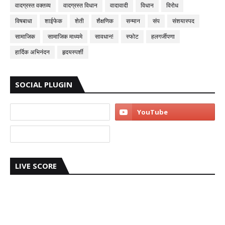
वादग्रस्त वक्तव्य
वादग्रस्त विधान
वादावादी
विधान
विरोध
विषबाधा
शाईफेक
शेती
शैक्षणिक
सन्मान
संप
संशयास्पद
सामाजिक
सामाजिक माध्यमे
सावधान!
स्फोट
हलगर्जीपणा
हार्दिक अभिनंदन
हृदयस्पर्शी
SOCIAL PLUGIN
LIVE SCORE