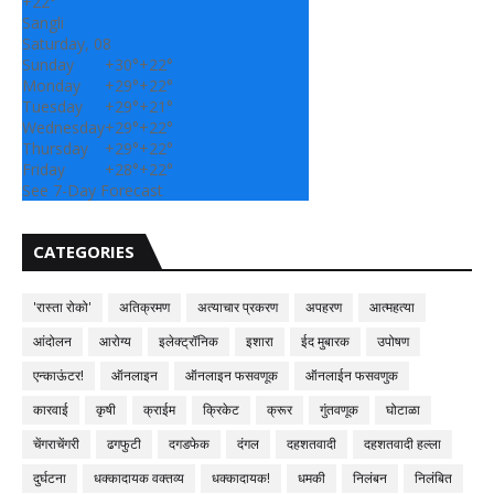
+
22°
Sangli
Saturday, 08
Sunday
+
30°
+
22°
Monday
+
29°
+
22°
Tuesday
+
29°
+
21°
Wednesday
+
29°
+
22°
Thursday
+
29°
+
22°
Friday
+
28°
+
22°
See 7-Day Forecast
CATEGORIES
'रास्ता रोको'
अतिक्रमण
अत्याचार प्रकरण
अपहरण
आत्महत्या
आंदोलन
आरोग्य
इलेक्ट्रॉनिक
इशारा
ईद मुबारक
उपोषण
एन्काऊंटर!
ऑनलाइन
ऑनलाइन फसवणूक
ऑनलाईन फसवणुक
कारवाई
कृषी
क्राईम
क्रिकेट
क्रूर
गुंतवणूक
घोटाळा
चेंगराचेंगरी
ढगफुटी
दगडफेक
दंगल
दहशतवादी
दहशतवादी हल्ला
दुर्घटना
धक्कादायक वक्तव्य
धक्कादायक!
धमकी
निलंबन
निलंबित