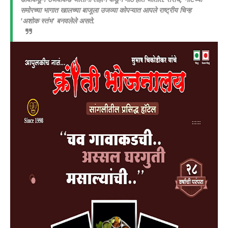
समोरच्या भागात खालच्या बाजूला उजव्या कोपऱ्यात आपले राष्ट्रीय चिन्ह
'अशोक स्तंभ' बनवलेले असते.