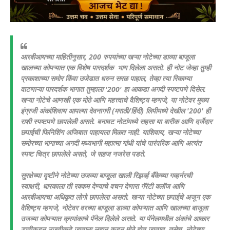
आरबीआयच्या माहितीनुसार, 200 रुपयांच्या खऱ्या नोटेच्या डाव्या बाजूला
खालच्या कोपऱ्यात एक विशेष पारदर्शक भाग दिलेला असतो. ही नोट जेव्हा तुम्ही
प्रकाशाच्या समोर किंवा उजेडात धरुन सरळ पाहाल, तेव्हा त्या रिकाम्या
वाटणाऱ्या पारदर्शक भागात तुम्हाला '200' हा आकडा अगदी स्पष्टपणे दिसेल.
खऱ्या नोटेचे आणखी एक मोठे आणि महत्त्वाचे वैशिष्ट्य म्हणजे, या नोटेवर मुख्य
इंग्रजी अंकांशिवाय आपल्या देवनागरी (मराठी/हिंदी) लिपीमध्ये देखील '200' ही
राशी स्पष्टपणे छापलेली असते.
बनावट नोटांमध्ये सहसा या बारीक आणि दर्जेदार
छपाईची फिनिशिंग अजिबात पाहायला मिळत नाही. याशिवाय, खऱ्या नोटेच्या
समोरच्या भागाच्या अगदी मध्यभागी महात्मा गांधी यांचे पारंपरिक आणि अत्यंत
स्पष्ट चित्र छापलेले असते, जे सहज नजरेस पडते.
सुरक्षेच्या दृष्टीने नोटेच्या उजव्या बाजूला खाली रिझर्व्ह बँकेच्या गव्हर्नरची
स्वाक्षरी, धारकाला ती रक्कम देण्याचे वचन देणारा गॅरंटी क्लॉज आणि
आरबीआयचा अधिकृत लोगो छापलेला असतो. खऱ्या नोटेच्या छपाईचे अजून एक
वैशिष्ट्य म्हणजे, नोटेवर वरच्या बाजूला डाव्या कोपऱ्यात आणि खालच्या बाजूला
उजव्या कोपऱ्यात क्रमांकाचे पॅनेल दिलेले असते. या पॅनेलमधील अंकांचे आकार
डावीकडून उजवीकडे जाताना लहान कडून मोठे होत जातात. तसेच, नोटेच्या