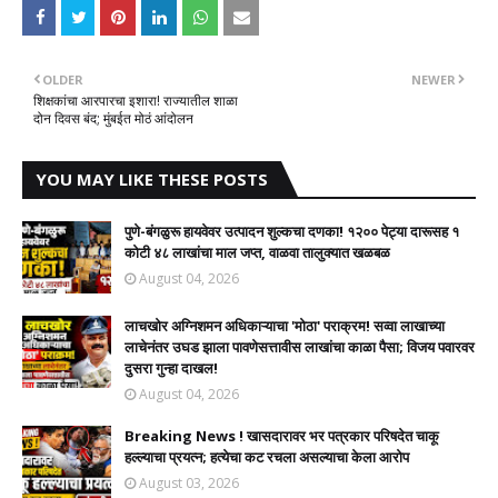
OLDER
NEWER
शिक्षकांचा आरपारचा इशारा! राज्यातील शाळा
दोन दिवस बंद; मुंबईत मोठं आंदोलन
YOU MAY LIKE THESE POSTS
पुणे-बंगळुरू हायवेवर उत्पादन शुल्कचा दणका! १२०० पेट्या दारूसह १
कोटी ४८ लाखांचा माल जप्त, वाळवा तालुक्यात खळबळ
August 04, 2026
लाचखोर अग्निशमन अधिकाऱ्याचा 'मोठा' पराक्रम! सव्वा लाखाच्या
लाचेनंतर उघड झाला पावणेसत्तावीस लाखांचा काळा पैसा; विजय पवारवर
दुसरा गुन्हा दाखल!​
August 04, 2026
Breaking News ! खासदारावर भर पत्रकार परिषदेत चाकू
हल्ल्याचा प्रयत्न; हत्येचा कट रचला असल्याचा केला आरोप
August 03, 2026