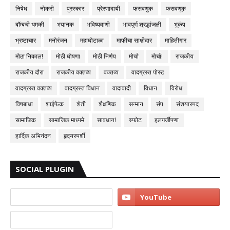
निषेध
नोकरी
पुरस्कार
प्रेरणादायी
फसवणुक
फसवणूक
बॉम्बची धमकी
भयानक
भविष्यवाणी
भावपूर्ण श्रद्धांजली
भूकंप
भ्रष्टाचार
मनोरंजन
महाघोटाळा
माफीचा साक्षीदार
माहितीगार
मोठा निकाल!
मोठी घोषणा
मोठी निर्णय
मोर्चा
मोर्चा!
राजकीय
राजकीय दौरा
राजकीय वक्तव्य
वक्तव्य
वादग्रस्त पोस्ट
वादग्रस्त वक्तव्य
वादग्रस्त विधान
वादावादी
विधान
विरोध
विषबाधा
शाईफेक
शेती
शैक्षणिक
सन्मान
संप
संशयास्पद
सामाजिक
सामाजिक माध्यमे
सावधान!
स्फोट
हलगर्जीपणा
हार्दिक अभिनंदन
हृदयस्पर्शी
SOCIAL PLUGIN