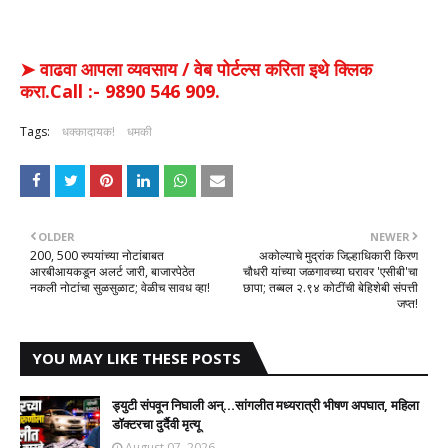
➤ वाढवा आपला व्यवसाय / वेब पोर्टल्स करिता इथे क्लिक
करा.Call :- 9890 546 909.
Tags:
धक्कादायक!
धमकी
OLDER
NEWER
200, 500 रुपयांच्या नोटांबाबत
अकोल्याचे मुद्रांक जिल्हाधिकारी किरण
आरबीआयकडून अलर्ट जारी, बाजारपेठेत
चौधरी यांच्या जळगावच्या घरावर 'एसीबी'चा
नकली नोटांचा सुळसुळाट; वेळीच सावध व्हा!
छापा; तब्बल २.९४ कोटींची बेहिशेबी संपत्ती
जप्त!
YOU MAY LIKE THESE POSTS
ड्युटी संपवून निघाली अन्...सांगलीत मध्यरात्री भीषण अपघात, महिला
डॉक्टरचा दुर्दैवी मृत्यू
August 07, 2026