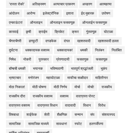
'रास्ता रोको'
अतिक्रमण
अत्याचार प्रकरण
अपहरण
आत्महत्या
आंदोलन
आरोग्य
इलेक्ट्रॉनिक
इशारा
ईद मुबारक
उपोषण
एन्काऊंटर!
ऑनलाइन
ऑनलाइन फसवणूक
ऑनलाईन फसवणुक
कारवाई
कृषी
क्राईम
क्रिकेट
क्रूर
गुंतवणूक
घोटाळा
चेंगराचेंगरी
ढगफुटी
दगडफेक
दंगल
दहशतवादी
दहशतवादी हल्ला
दुर्घटना
धक्कादायक वक्तव्य
धक्कादायक!
धमकी
निलंबन
निलंबित
निषेध
नोकरी
पुरस्कार
प्रेरणादायी
फसवणुक
फसवणूक
बॉम्बची धमकी
भयानक
भविष्यवाणी
भावपूर्ण श्रद्धांजली
भूकंप
भ्रष्टाचार
मनोरंजन
महाघोटाळा
माफीचा साक्षीदार
माहितीगार
मोठा निकाल!
मोठी घोषणा
मोठी निर्णय
मोर्चा
मोर्चा!
राजकीय
राजकीय दौरा
राजकीय वक्तव्य
वक्तव्य
वादग्रस्त पोस्ट
वादग्रस्त वक्तव्य
वादग्रस्त विधान
वादावादी
विधान
विरोध
विषबाधा
शाईफेक
शेती
शैक्षणिक
सन्मान
संप
संशयास्पद
सामाजिक
सामाजिक माध्यमे
सावधान!
स्फोट
हलगर्जीपणा
हार्दिक अभिनंदन
हृदयस्पर्शी