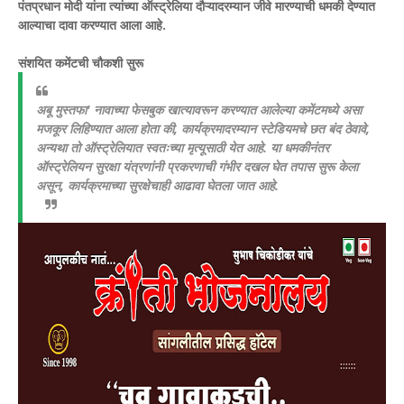
पंतप्रधान मोदी यांना त्यांच्या ऑस्ट्रेलिया दौऱ्यादरम्यान जीवे मारण्याची धमकी देण्यात
आल्याचा दावा करण्यात आला आहे.
संशयित कमेंटची चौकशी सुरू
अबू मुस्तफा' नावाच्या फेसबुक खात्यावरून करण्यात आलेल्या कमेंटमध्ये असा
मजकूर लिहिण्यात आला होता की, कार्यक्रमादरम्यान स्टेडियमचे छत बंद ठेवावे,
अन्यथा तो ऑस्ट्रेलियात स्वतःच्या मृत्यूसाठी येत आहे. या धमकीनंतर
ऑस्ट्रेलियन सुरक्षा यंत्रणांनी प्रकरणाची गंभीर दखल घेत तपास सुरू केला
असून, कार्यक्रमाच्या सुरक्षेचाही आढावा घेतला जात आहे.