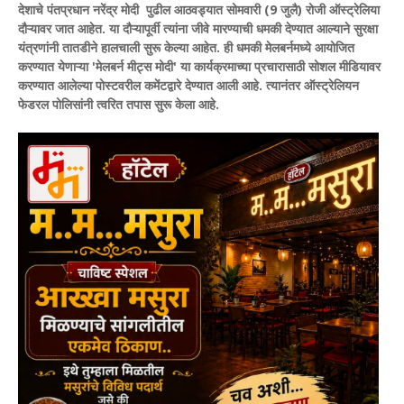
देशाचे पंतप्रधान नरेंद्र मोदी पुढील आठवड्यात सोमवारी (9 जुलै) रोजी ऑस्ट्रेलिया
दौऱ्यावर जात आहेत. या दौऱ्यापूर्वी त्यांना जीवे मारण्याची धमकी देण्यात आल्याने सुरक्षा
यंत्रणांनी तातडीने हालचाली सुरू केल्या आहेत. ही धमकी मेलबर्नमध्ये आयोजित
करण्यात येणाऱ्या 'मेलबर्न मीट्स मोदी' या कार्यक्रमाच्या प्रचारासाठी सोशल मीडियावर
करण्यात आलेल्या पोस्टवरील कमेंटद्वारे देण्यात आली आहे. त्यानंतर ऑस्ट्रेलियन
फेडरल पोलिसांनी त्वरित तपास सुरू केला आहे.