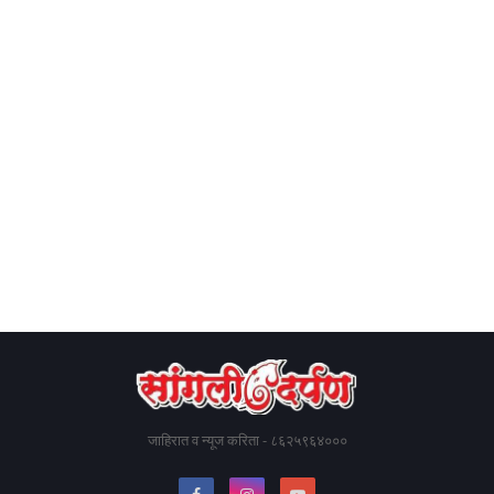
जाहिरात व न्यूज करिता - ८६२५९६४०००