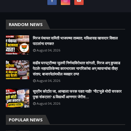
RANDOM NEWS
मिरज पंचायत समिती भाजपच्या ताब्यात; मविआसह खासदार विशाल
पाटलांना दणका!
August 04, 2026
वाढीव घरपट्टीच्या जुलमी निर्णयाविरोधात सांगली, मिरज अन् कुपवाड
पेटले! महापालिकेच्या कारभारावर नागरिकांचा अन् व्यापाऱ्यांचा तीव्र
संताप; बाजारपेठांमधील व्यवहार ठप्प!​
August 04, 2026
सुप्रीम कोर्टात जा, आम्हाला फरक पडत नाही! 'नीट'मुळे मोदी सरकार
पुन्हा संकटात? 6 विद्यार्थी आणणार जेरीस...
August 04, 2026
POPULAR NEWS