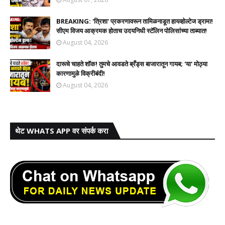
BREAKING: 'त्रिशा' प्रकरणावरून तामिळनाडूत हायव्होल्टेज ड्रामा!
सीएम विजय आक्रमक होताच उदयनिधी स्टॅलिन पोलिसांच्या ताब्यात!
August 04, 2026
दारूचे चाहते शॉक! तुमचे आवडते ब्रँड्स बाजारातून गायब; 'या' मोठ्या
कारणामुळे विक्रीबंदी!
August 04, 2026
थेट WHATS APP वर संपर्क करा