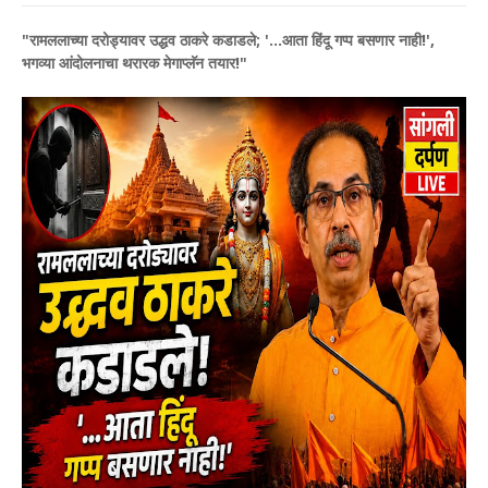
​"रामललाच्या दरोड्यावर उद्धव ठाकरे कडाडले; '...आता हिंदू गप्प बसणार नाही!',
भगव्या आंदोलनाचा थरारक मेगाप्लॅन तयार!"