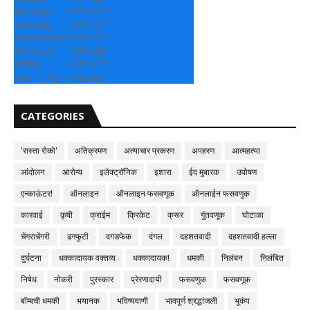
Monday
+
29°
+
22°
Tuesday
+
29°
+
21°
Wednesday
+
28°
+
22°
Thursday
+
29°
+
22°
Friday
+
28°
+
22°
See 7-Day Forecast
CATEGORIES
'रास्ता रोको'
अतिक्रमण
अत्याचार प्रकरण
अपहरण
आत्महत्या
आंदोलन
आरोग्य
इलेक्ट्रॉनिक
इशारा
ईद मुबारक
उपोषण
एन्काऊंटर!
ऑनलाइन
ऑनलाइन फसवणूक
ऑनलाईन फसवणुक
कारवाई
कृषी
क्राईम
क्रिकेट
क्रूर
गुंतवणूक
घोटाळा
चेंगराचेंगरी
ढगफुटी
दगडफेक
दंगल
दहशतवादी
दहशतवादी हल्ला
दुर्घटना
धक्कादायक वक्तव्य
धक्कादायक!
धमकी
निलंबन
निलंबित
निषेध
नोकरी
पुरस्कार
प्रेरणादायी
फसवणुक
फसवणूक
बॉम्बची धमकी
भयानक
भविष्यवाणी
भावपूर्ण श्रद्धांजली
भूकंप