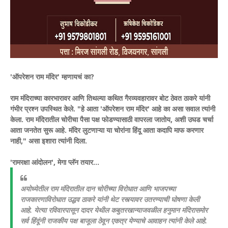
'ऑपरेशन राम मंदिर' म्हणायचं का?
राम मंदिराच्या कारभारावर आणि तिथल्या कथित गैरव्यवहारावर बोट ठेवत ठाकरे यांनी
गंभीर प्रश्न उपस्थित केले. "हे आता 'ऑपरेशन राम मंदिर' आहे का असा सवाल त्यांनी
केला. राम मंदिरातील चोरीचा पैसा पक्ष फोडण्यासाठी वापरला जातोय, अशी उघड चर्चा
आता जनतेत सुरू आहे. मंदिर लुटणाऱ्या या चोरांना हिंदू आता कदापि माफ करणार
नाही," असा इशारा त्यांनी दिला.
'रामरक्षा आंदोलन', मेगा प्लॅन तयार...
अयोध्येतील राम मंदिरातील दान चोरीच्या विरोधात आणि भाजपच्या
राजकारणाविरोधात उद्धव ठाकरे यांनी थेट रस्त्यावर उतरण्याची घोषणा केली
आहे. येत्या रविवारपासून दादर येथील कबुतरखान्याजवळील हनुमान मंदिरासमोर
सर्व हिंदूंनी राजकीय पक्ष बाजूला ठेवून एकत्र येण्याचे आवाहन त्यांनी केले आहे.