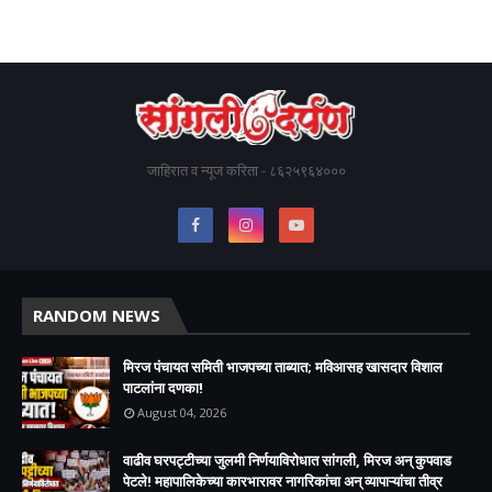
जाहिरात व न्यूज करिता - ८६२५९६४०००
RANDOM NEWS
मिरज पंचायत समिती भाजपच्या ताब्यात; मविआसह खासदार विशाल
पाटलांना दणका!
August 04, 2026
वाढीव घरपट्टीच्या जुलमी निर्णयाविरोधात सांगली, मिरज अन् कुपवाड
पेटले! महापालिकेच्या कारभारावर नागरिकांचा अन् व्यापाऱ्यांचा तीव्र