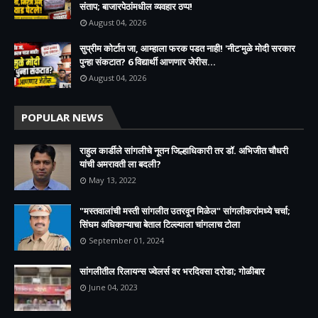
संताप; बाजारपेठांमधील व्यवहार ठप्प!​
August 04, 2026
सुप्रीम कोर्टात जा, आम्हाला फरक पडत नाही! 'नीट'मुळे मोदी सरकार
पुन्हा संकटात? 6 विद्यार्थी आणणार जेरीस...
August 04, 2026
POPULAR NEWS
राहुल कार्डीले सांगलीचे नूतन जिल्हाधिकारी तर डॉ. अभिजीत चौधरी
यांची अमरावती ला बदली?
May 13, 2022
"मस्तवालांची मस्ती सांगलीत उतरवून मिळेल" सांगलीकरांमध्ये चर्चा;
सिंघम अधिकाऱ्याचा बेताल टिल्ल्याला चांगलाच टोला
September 01, 2024
सांगलीतील रिलायन्स ज्वेलर्स वर भरदिवसा दरोडा; गोळीबार
June 04, 2023