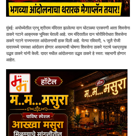
मुंबई:
अयोध्येतील प्रभू श्रीराम मंदिरात झालेल्या दान घोटाळ्या प्रकरणी आता शिवसेना
ठाकरे गटाने आक्रमक भूमिका घेतली आहे. राम मंदिरातील दान चोरीविरोधात शिवसेना
ठाकरे गटाने राज्यभरात आंदोलनाची हाक दिली आहे. येत्या रविवारी, ५ जुलै रोजी
दादरमध्ये रामरक्षा आंदोलन होणार असल्याची घोषणा शिवसेना ठाकरे गटाचे पक्षप्रमुख
उद्धव ठाकरे यांनी केली. दादर मधील आंदोलनात उद्धव ठाकरे हे स्वत: सहभागी होणार
आहेत.