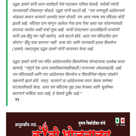
उद्धव ठाकरे यांनी आज मातोश्री येथे पत्रकार परिषद घेतली. यावेळी त्यांनी
भाजपवरही टीकास्त्र सोडले. उद्धव यांनी म्हटले की, "राम जन्मभूमी आंदोलनाचे
भांडवल करून भाजपने अमर्याद सत्ता भोगली. पण आज त्याच राम मंदिरात चोरी
झाली आहे. मंदिरात दान म्हणून आलेला पैसा हाच पैसा आता पक्ष फोडण्यासाठी
वापरला जातोय अशी चर्चा सुरू आहे. माजी पंतप्रधान अटलबिहारी वाजपेयी
यांनी अब हिंदू मार नही खायेगा, असे म्हटले होते. आता राम मंदिरातील दान
चोरांना 'हिंदू माफ करणार नाही' असा थेट आणि घणाघाती हल्ला शिवसेना
(ठाकरे) पक्षप्रमुख उद्धव ठाकरे यांनी भाजपवर केला आहे.
उद्धव ठाकरे यांनी राम मंदिर आंदोलनातील शिवसेनेच्या योगदानाचा उल्लेख करत
म्हणाले, "संपूर्ण देश आज एकाधिकारशाहीखाली (भाजपच्या अंमलाखाली) आहे.
राम मंदिरासाठी आणि त्या आंदोलनात शिवसेना व शिवसैनिक मोठ्या संख्येने
सहभागी झाले होते. मात्र, भाजपने या आंदोलनाचा वापर केवळ सत्तेच्या
वाटचालीसाठी केला. आज राम मंदिराचा मुद्दा एका वेगळ्या आणि चुकीच्या
कारणाने चर्चिला जात आहे, हे देशाचे दुर्दैव आहे."