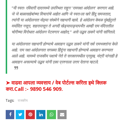
"मी स्वतः रविवारी दादरमध्ये उपस्थित राहून 'रामरक्षा आंदोलन' करणार आहे.
जे जे बाळासाहेबांच्या विचारांचे आहेत आणि जे स्वतःला खरे हिंदू समजतात,
त्यांनी या आंदोलनात मोठ्या संख्येने सहभागी व्हावे. हे आंदोलन केवळ मुंबईपुरते
मर्यादित नसून, शहरापासून ते अगदी खेड्यापाड्यापर्यंत आम्ही राम मंदिरातील
चोरीच्या विरोधात आंदोलन पेटवणार आहोत," असे उद्धव ठाकरे यांनी सांगितले.
या आंदोलनात सहभागी होण्याचे आवाहन उद्धव ठाकरे यांनी सर्व रामभक्तांना केले
आहे. राम रक्षा आंदोलनात सगळ्या हिंदूंना सहभागी होण्याचे आवाहन करण्यात
आले आहे. यामध्ये राजकीय पक्षाचे नेते ते सरकारमधील प्रमुख, मंत्री यांनाही हे
आवाहन असल्याचे उद्धव यांनी एका प्रश्नाला उत्तर देताना म्हटले.
➤ वाढवा आपला व्यवसाय / वेब पोर्टल्स करिता इथे क्लिक
करा.Call :- 9890 546 909.
Tags:
राजकीय