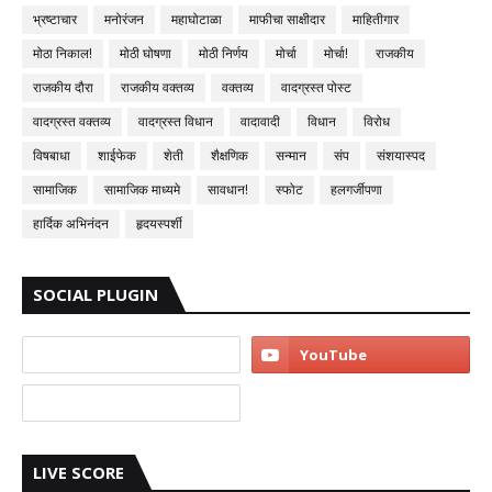
भ्रष्टाचार
मनोरंजन
महाघोटाळा
माफीचा साक्षीदार
माहितीगार
मोठा निकाल!
मोठी घोषणा
मोठी निर्णय
मोर्चा
मोर्चा!
राजकीय
राजकीय दौरा
राजकीय वक्तव्य
वक्तव्य
वादग्रस्त पोस्ट
वादग्रस्त वक्तव्य
वादग्रस्त विधान
वादावादी
विधान
विरोध
विषबाधा
शाईफेक
शेती
शैक्षणिक
सन्मान
संप
संशयास्पद
सामाजिक
सामाजिक माध्यमे
सावधान!
स्फोट
हलगर्जीपणा
हार्दिक अभिनंदन
हृदयस्पर्शी
SOCIAL PLUGIN
LIVE SCORE