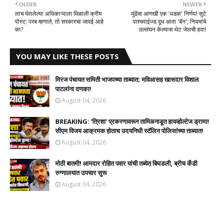
OLDER
NEWER
लाच घेतलेल्या अधिकाऱ्याला मिळाली क्रीम
मुंढेंचा आणखी एक 'धडक' निर्णय! सुटे
पोस्ट; परब म्हणाले, तो सरकारचा जावई आहे
पाश्चराईज्ड दूध आता 'बॅन'; नियमांचे
का?
उल्लंघन केल्यास थेट जेलची हवा!
YOU MAY LIKE THESE POSTS
मिरज पंचायत समिती भाजपच्या ताब्यात; मविआसह खासदार विशाल
पाटलांना दणका!
August 04, 2026
BREAKING: 'त्रिशा' प्रकरणावरून तामिळनाडूत हायव्होल्टेज ड्रामा!
सीएम विजय आक्रमक होताच उदयनिधी स्टॅलिन पोलिसांच्या ताब्यात!
August 04, 2026
मोठी बातमी! आमदार रोहित पवार यांची तब्येत बिघडली, ब्रीच कँडी
रुग्णालयात उपचार सुरू
August 04, 2026