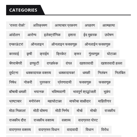
CATEGORIES
'रास्ता रोको'
अतिक्रमण
अत्याचार प्रकरण
अपहरण
आत्महत्या
आंदोलन
आरोग्य
इलेक्ट्रॉनिक
इशारा
ईद मुबारक
उपोषण
एन्काऊंटर!
ऑनलाइन
ऑनलाइन फसवणूक
ऑनलाईन फसवणुक
कारवाई
कृषी
क्राईम
क्रिकेट
क्रूर
गुंतवणूक
घोटाळा
चेंगराचेंगरी
ढगफुटी
दगडफेक
दंगल
दहशतवादी
दहशतवादी हल्ला
दुर्घटना
धक्कादायक वक्तव्य
धक्कादायक!
धमकी
निलंबन
निलंबित
निषेध
नोकरी
पुरस्कार
प्रेरणादायी
फसवणुक
फसवणूक
बॉम्बची धमकी
भयानक
भविष्यवाणी
भावपूर्ण श्रद्धांजली
भूकंप
भ्रष्टाचार
मनोरंजन
महाघोटाळा
माफीचा साक्षीदार
माहितीगार
मोठा निकाल!
मोठी घोषणा
मोठी निर्णय
मोर्चा
मोर्चा!
राजकीय
राजकीय दौरा
राजकीय वक्तव्य
वक्तव्य
वादग्रस्त पोस्ट
वादग्रस्त वक्तव्य
वादग्रस्त विधान
वादावादी
विधान
विरोध