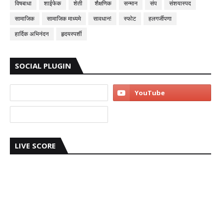
विषबाधा
शाईफेक
शेती
शैक्षणिक
सन्मान
संप
संशयास्पद
सामाजिक
सामाजिक माध्यमे
सावधान!
स्फोट
हलगर्जीपणा
हार्दिक अभिनंदन
हृदयस्पर्शी
SOCIAL PLUGIN
LIVE SCORE