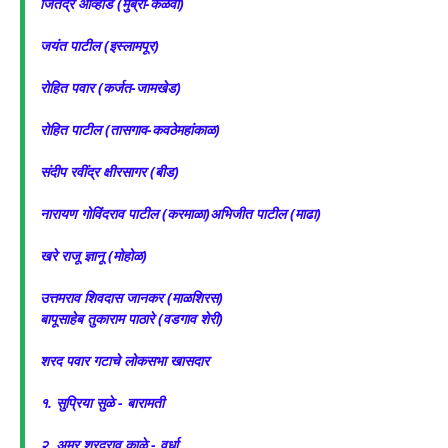
जितेंद्र आव्हाड (मुंब्रा-कळवा)
जयंत पाटील (इस्लामपूर)
रोहित पवार (कर्जत-जामखेड)
रोहित पाटील (तासगाव-कवठेमहांकाळ)
संदीप रवींद्र क्षीरसागर (बीड)
नारायण गोविंदराव पाटील (करमाळा)अभिजीत पाटील (माढा)
खरे राजू ज्ञानू (मोहोळ)
उत्तमराव शिवदास जानकर (माळशिरस)
बापूसाहेब तुकाराम पाठारे (वडगाव शेरी)
शरद पवार गटाचे लोकसभा खासदार
१. सुप्रिया सुळे - बारामती
२. अमर शरदराव काळे - वर्धा