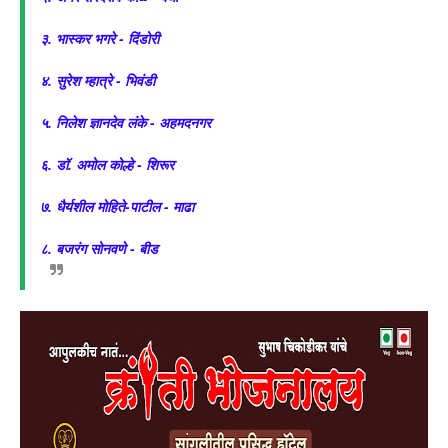
३. भास्कर भगरे - दिंडोरी
४. सुरेश म्हात्रे - भिवंडी
५. निलेश ज्ञानदेव लंके - अहमदनगर
६. डॉ. अमोल कोल्हे - शिरूर
७. धैर्यशील मोहिते-पाटील - माढा
८. बजरंग सोनवणे - बीड