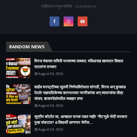
जाहिरात व न्यूज करिता - ८६२५९६४०००
RANDOM NEWS
मिरज पंचायत समिती भाजपच्या ताब्यात; मविआसह खासदार विशाल
पाटलांना दणका!
August 04, 2026
वाढीव घरपट्टीच्या जुलमी निर्णयाविरोधात सांगली, मिरज अन् कुपवाड
पेटले! महापालिकेच्या कारभारावर नागरिकांचा अन् व्यापाऱ्यांचा तीव्र
संताप; बाजारपेठांमधील व्यवहार ठप्प!​
August 04, 2026
सुप्रीम कोर्टात जा, आम्हाला फरक पडत नाही! 'नीट'मुळे मोदी सरकार
पुन्हा संकटात? 6 विद्यार्थी आणणार जेरीस...
August 04, 2026