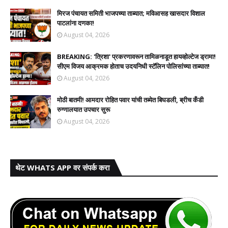
मिरज पंचायत समिती भाजपच्या ताब्यात; मविआसह खासदार विशाल
पाटलांना दणका!
August 04, 2026
BREAKING: 'त्रिशा' प्रकरणावरून तामिळनाडूत हायव्होल्टेज ड्रामा!
सीएम विजय आक्रमक होताच उदयनिधी स्टॅलिन पोलिसांच्या ताब्यात!
August 04, 2026
मोठी बातमी! आमदार रोहित पवार यांची तब्येत बिघडली, ब्रीच कँडी
रुग्णालयात उपचार सुरू
August 04, 2026
थेट WHATS APP वर संपर्क करा