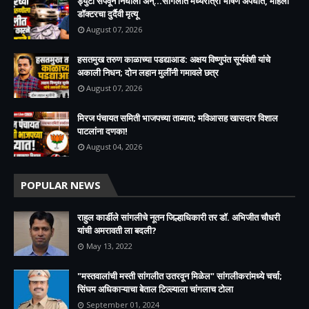
ड्युटी संपवून निघाली अन्...सांगलीत मध्यरात्री भीषण अपघात, महिला
डॉक्टरचा दुर्दैवी मृत्यू
August 07, 2026
हसतमुख तरुण काळाच्या पडद्याआड: अक्षय विष्णुपंत सूर्यवंशी यांचे
अकाली निधन; दोन लहान मुलींनी गमावले छत्र
August 07, 2026
मिरज पंचायत समिती भाजपच्या ताब्यात; मविआसह खासदार विशाल
पाटलांना दणका!
August 04, 2026
POPULAR NEWS
राहुल कार्डीले सांगलीचे नूतन जिल्हाधिकारी तर डॉ. अभिजीत चौधरी
यांची अमरावती ला बदली?
May 13, 2022
"मस्तवालांची मस्ती सांगलीत उतरवून मिळेल" सांगलीकरांमध्ये चर्चा;
सिंघम अधिकाऱ्याचा बेताल टिल्ल्याला चांगलाच टोला
September 01, 2024