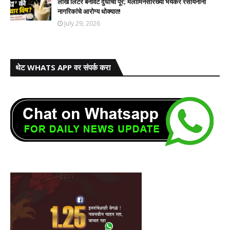
लाख लिटर बनावट दुधाचा पूर; मेलामिनसारख्या भयंकर रसायनांनी
नागरिकांचे आरोग्य धोक्यात!​
July 29, 2026
थेट WHATS APP वर संपर्क करा