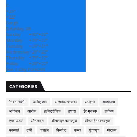
C
+
29°
+
22°
Sangli
Saturday, 08
Sunday
+
30°
+
22°
Monday
+
29°
+
22°
Tuesday
+
29°
+
21°
Wednesday
+
29°
+
22°
Thursday
+
29°
+
22°
Friday
+
28°
+
22°
See 7-Day Forecast
CATEGORIES
'रास्ता रोको'
अतिक्रमण
अत्याचार प्रकरण
अपहरण
आत्महत्या
आंदोलन
आरोग्य
इलेक्ट्रॉनिक
इशारा
ईद मुबारक
उपोषण
एन्काऊंटर!
ऑनलाइन
ऑनलाइन फसवणूक
ऑनलाईन फसवणुक
कारवाई
कृषी
क्राईम
क्रिकेट
क्रूर
गुंतवणूक
घोटाळा