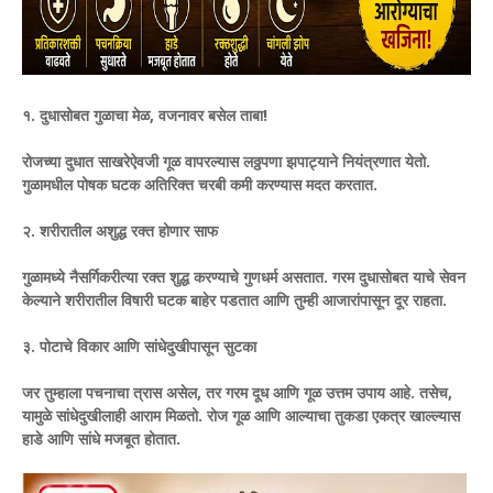
​१. दुधासोबत गुळाचा मेळ, वजनावर बसेल ताबा!
रोजच्या दुधात साखरेऐवजी गूळ वापरल्यास लठ्ठपणा झपाट्याने नियंत्रणात येतो.
गुळामधील पोषक घटक अतिरिक्त चरबी कमी करण्यास मदत करतात.
२. शरीरातील अशुद्ध रक्त होणार साफ
गुळामध्ये नैसर्गिकरीत्या रक्त शुद्ध करण्याचे गुणधर्म असतात. गरम दुधासोबत याचे सेवन
केल्याने शरीरातील विषारी घटक बाहेर पडतात आणि तुम्ही आजारांपासून दूर राहता.
​३. पोटाचे विकार आणि सांधेदुखीपासून सुटका
जर तुम्हाला पचनाचा त्रास असेल, तर गरम दूध आणि गूळ उत्तम उपाय आहे. तसेच,
यामुळे सांधेदुखीलाही आराम मिळतो. रोज गूळ आणि आल्याचा तुकडा एकत्र खाल्ल्यास
हाडे आणि सांधे मजबूत होतात.