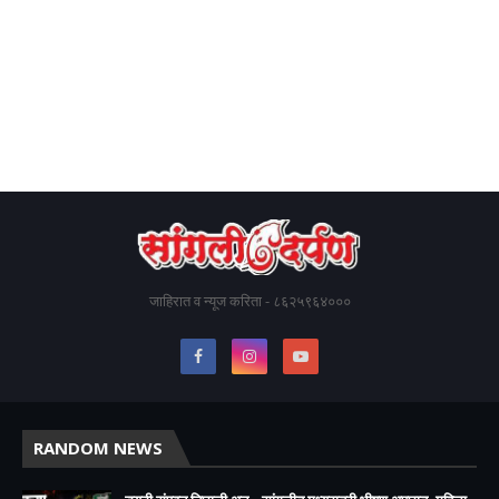
जाहिरात व न्यूज करिता - ८६२५९६४०००
RANDOM NEWS