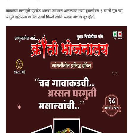
कामाच्या ताणामुळे प्रचंड थकवा जाणवत असल्यास गरम दुधासोबत ३ चमचे गूळ खा.
यामुळे शरीराला त्वरित ऊर्जा मिळते आणि थकवा क्षणात दूर होतो.