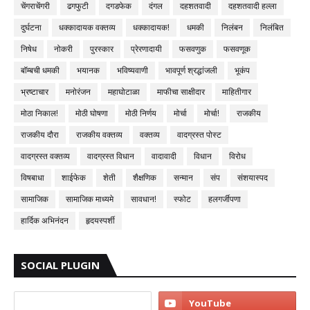
चेंगराचेंगरी
ढगफुटी
दगडफेक
दंगल
दहशतवादी
दहशतवादी हल्ला
दुर्घटना
धक्कादायक वक्तव्य
धक्कादायक!
धमकी
निलंबन
निलंबित
निषेध
नोकरी
पुरस्कार
प्रेरणादायी
फसवणुक
फसवणूक
बॉम्बची धमकी
भयानक
भविष्यवाणी
भावपूर्ण श्रद्धांजली
भूकंप
भ्रष्टाचार
मनोरंजन
महाघोटाळा
माफीचा साक्षीदार
माहितीगार
मोठा निकाल!
मोठी घोषणा
मोठी निर्णय
मोर्चा
मोर्चा!
राजकीय
राजकीय दौरा
राजकीय वक्तव्य
वक्तव्य
वादग्रस्त पोस्ट
वादग्रस्त वक्तव्य
वादग्रस्त विधान
वादावादी
विधान
विरोध
विषबाधा
शाईफेक
शेती
शैक्षणिक
सन्मान
संप
संशयास्पद
सामाजिक
सामाजिक माध्यमे
सावधान!
स्फोट
हलगर्जीपणा
हार्दिक अभिनंदन
हृदयस्पर्शी
SOCIAL PLUGIN