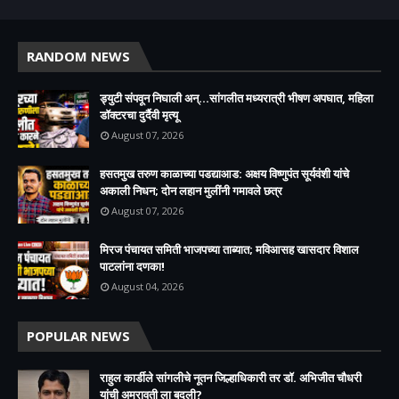
RANDOM NEWS
ड्युटी संपवून निघाली अन्...सांगलीत मध्यरात्री भीषण अपघात, महिला
डॉक्टरचा दुर्दैवी मृत्यू
August 07, 2026
हसतमुख तरुण काळाच्या पडद्याआड: अक्षय विष्णुपंत सूर्यवंशी यांचे
अकाली निधन; दोन लहान मुलींनी गमावले छत्र
August 07, 2026
मिरज पंचायत समिती भाजपच्या ताब्यात; मविआसह खासदार विशाल
पाटलांना दणका!
August 04, 2026
POPULAR NEWS
राहुल कार्डीले सांगलीचे नूतन जिल्हाधिकारी तर डॉ. अभिजीत चौधरी
यांची अमरावती ला बदली?