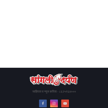
जाहिरात व न्यूज करिता - ८६२५९६४०००