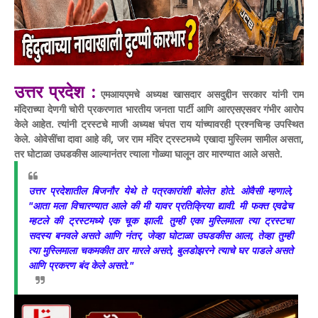
उत्तर प्रदेश :
एमआयएमचे अध्यक्ष खासदार असदुद्दीन सरकार यांनी राम
मंदिराच्या देणगी चोरी प्रकरणात भारतीय जनता पार्टी आणि आरएसएसवर गंभीर आरोप
केले आहेत.
त्यांनी ट्रस्टचे माजी अध्यक्ष चंपत राय यांच्यावरही प्रश्नचिन्ह उपस्थित
केले. ओवेसींचा दावा आहे की, जर राम मंदिर ट्रस्टमध्ये एखादा मुस्लिम सामील असता,
तर घोटाळा उघडकीस आल्यानंतर त्याला गोळ्या घालून ठार मारण्यात आले असते.
उत्तर प्रदेशातील बिजनौर येथे ते पत्रकारांशी बोलेत होते. ओवैसी म्हणाले,
"आता मला विचारण्यात आले की मी यावर प्रतिक्रिया द्यावी. मी फक्त एवढेच
म्हटले की ट्रस्टमध्ये एक चूक झाली. तुम्ही एका मुस्लिमाला त्या ट्रस्टचा
सदस्य बनवले असते आणि नंतर, जेव्हा घोटाळा उघडकीस आला, तेव्हा तुम्ही
त्या मुस्लिमाला चकमकीत ठार मारले असते, बुलडोझरने त्याचे घर पाडले असते
आणि प्रकरण बंद केले असते."