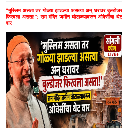
​"मुस्लिम असता तर गोळ्या झाडल्या असत्या अन् घरावर बुल्डोजर
फिरवला असता!"; राम मंदिर जमीन घोटाळ्यावरून ओवेसींचा थेट
वार