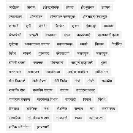
आंदोलन
आरोग्य
इलेक्ट्रॉनिक
इशारा
ईद मुबारक
उपोषण
एन्काऊंटर!
ऑनलाइन
ऑनलाइन फसवणूक
ऑनलाईन फसवणुक
कारवाई
कृषी
क्राईम
क्रिकेट
क्रूर
गुंतवणूक
घोटाळा
चेंगराचेंगरी
ढगफुटी
दगडफेक
दंगल
दहशतवादी
दहशतवादी हल्ला
दुर्घटना
धक्कादायक वक्तव्य
धक्कादायक!
धमकी
निलंबन
निलंबित
निषेध
नोकरी
पुरस्कार
प्रेरणादायी
फसवणुक
फसवणूक
बॉम्बची धमकी
भयानक
भविष्यवाणी
भावपूर्ण श्रद्धांजली
भूकंप
भ्रष्टाचार
मनोरंजन
महाघोटाळा
माफीचा साक्षीदार
माहितीगार
मोठा निकाल!
मोठी घोषणा
मोठी निर्णय
मोर्चा
मोर्चा!
राजकीय
राजकीय दौरा
राजकीय वक्तव्य
वक्तव्य
वादग्रस्त पोस्ट
वादग्रस्त वक्तव्य
वादग्रस्त विधान
वादावादी
विधान
विरोध
विषबाधा
शाईफेक
शेती
शैक्षणिक
सन्मान
संप
संशयास्पद
सामाजिक
सामाजिक माध्यमे
सावधान!
स्फोट
हलगर्जीपणा
हार्दिक अभिनंदन
हृदयस्पर्शी