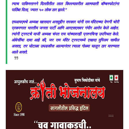
त्याच पाकिस्तानने दिल्लीतील लाल किल्ल्यावरील आत्मघाती बॉम्बस्फोटांना
पाठिंबा दिला, ज्यात ५० लोक ठार झाले."
एमआयएमचे अध्यक्ष खासदार असदुद्दीन सरकार यांनी राम मंदिराच्या देणगी चोरी
प्रकरणात भारतीय जनता पार्टी आणि आरएसएसवर गंभीर आरोप केले आहेत.
त्यांनी ट्रस्टचे माजी अध्यक्ष चंपत राय यांच्यावरही प्रश्नचिन्ह उपस्थित केले.
ओवेसींचा दावा आहे की, जर राम मंदिर ट्रस्टमध्ये एखादा मुस्लिम सामील
असता, तर घोटाळा उघडकीस आल्यानंतर त्याला गोळ्या घालून ठार मारण्यात
आले असते.