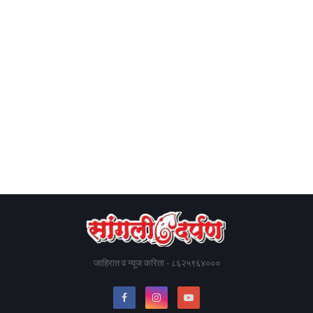
जाहिरात व न्यूज करिता - ८६२५९६४०००