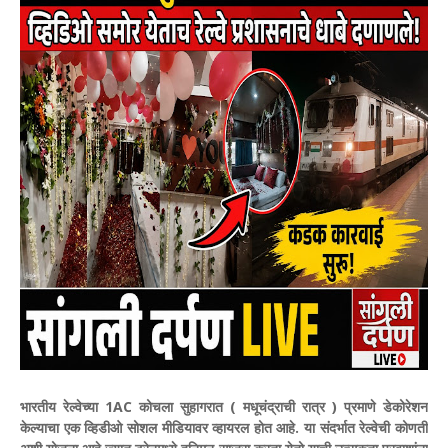
भारतीय रेल्वेच्या 1AC कोचला सुहागरात ( मधूचंद्राची रात्र ) प्रमाणे डेकोरेशन
केल्याचा एक व्हिडीओ सोशल मीडियावर व्हायरल होत आहे. या संदर्भात रेल्वेची कोणती