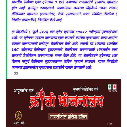
भारतीय रेल्वेच्या एका ट्रेनच्या १ एसी डब्याच्या सजावटीचे प्रकरण व्हायरल
होत आहे. हनीमून रूमप्रमाणे सजवलेल्या डब्याचा व्हिडिओ सध्या सोशल
मीडियावर व्हायरल झाल्यानंतर, रेल्वे प्रशासनाने आता संबंधित टीसीला (
तिकीट तपासनीस) निलंबित केले आहे.
हा व्हिडीओ ६ जुलै २०२६ च्या ट्रेन क्रमांक ११००२ नंदीग्राम एक्सप्रेसचा
आहे. या ट्रेनचा प्रवास करणाऱ्या एका कपलने त्यांच्या प्रवासाला खास क्षणांना
साजरा करण्यासाठी हनीमून डेकोरेशन केले आहे. त्यांनी या आपल्या आरक्षित
1AC कोचच्या केबिनला सुहागरातचे डेकोरेशन करण्यासाठी ऑनलाईन एका
खाजगी डेकोरेशन करणाऱ्याला हायर केले होते. या डेकोरेटरने ट्रेनच्या आत
शिरुन संपूर्ण केबिनला सुहागरातच्या केबिन प्रमाणे सजवले. याचा व्हिडीओ
व्हायरल झाल्यानंतर प्रशासना तातडीने पावले उचलली आहे.