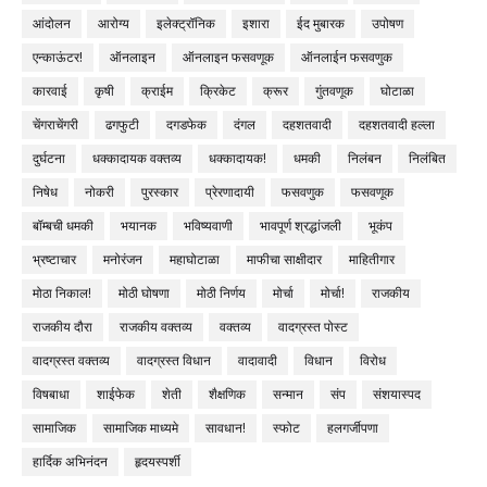
आंदोलन
आरोग्य
इलेक्ट्रॉनिक
इशारा
ईद मुबारक
उपोषण
एन्काऊंटर!
ऑनलाइन
ऑनलाइन फसवणूक
ऑनलाईन फसवणुक
कारवाई
कृषी
क्राईम
क्रिकेट
क्रूर
गुंतवणूक
घोटाळा
चेंगराचेंगरी
ढगफुटी
दगडफेक
दंगल
दहशतवादी
दहशतवादी हल्ला
दुर्घटना
धक्कादायक वक्तव्य
धक्कादायक!
धमकी
निलंबन
निलंबित
निषेध
नोकरी
पुरस्कार
प्रेरणादायी
फसवणुक
फसवणूक
बॉम्बची धमकी
भयानक
भविष्यवाणी
भावपूर्ण श्रद्धांजली
भूकंप
भ्रष्टाचार
मनोरंजन
महाघोटाळा
माफीचा साक्षीदार
माहितीगार
मोठा निकाल!
मोठी घोषणा
मोठी निर्णय
मोर्चा
मोर्चा!
राजकीय
राजकीय दौरा
राजकीय वक्तव्य
वक्तव्य
वादग्रस्त पोस्ट
वादग्रस्त वक्तव्य
वादग्रस्त विधान
वादावादी
विधान
विरोध
विषबाधा
शाईफेक
शेती
शैक्षणिक
सन्मान
संप
संशयास्पद
सामाजिक
सामाजिक माध्यमे
सावधान!
स्फोट
हलगर्जीपणा
हार्दिक अभिनंदन
हृदयस्पर्शी