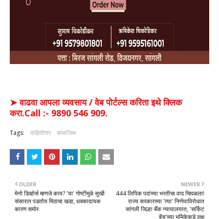
➤ वाढवा आपला व्यवसाय / वेब पोर्टल्स करिता इथे क्लिक
करा.Call :- 9890 546 909.
Tags:
माहितीगार
सामाजिक
OLDER
NEWER
मेनो डिव्होर्स म्हणजे काय? 'या' गोष्टीमुळे सुखी
444 लिपिक पदांच्या भरतीचा वाद चिघळला!
संसारात पडतोय मिठाचा खडा, धक्कादायक
राज्य सरकारच्या 'त्या' निर्णयाविरोधात
कारण समोर
सांगली जिल्हा बँक न्यायालयात, 'सर्किट
बेंच'च्या भूमिकेकडे लक्ष