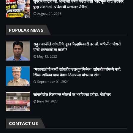
सुप्रीम कोर्टात जा, आम्हाला फरक पडत नाही! 'नीट'मुळे मोदी सरकार
पुन्हा संकटात? 6 विद्यार्थी आणणार जेरीस...
August 04, 2026
POPULAR NEWS
राहुल कार्डीले सांगलीचे नूतन जिल्हाधिकारी तर डॉ. अभिजीत चौधरी
यांची अमरावती ला बदली?
May 13, 2022
"मस्तवालांची मस्ती सांगलीत उतरवून मिळेल" सांगलीकरांमध्ये चर्चा;
सिंघम अधिकाऱ्याचा बेताल टिल्ल्याला चांगलाच टोला
September 01, 2024
सांगलीतील रिलायन्स ज्वेलर्स वर भरदिवसा दरोडा; गोळीबार
June 04, 2023
CONTACT US