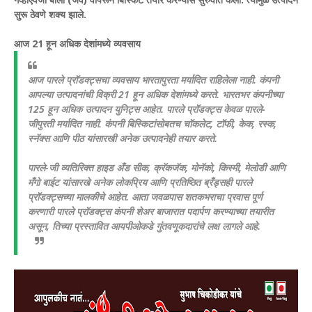
सुरू ठेवणे शक्य झाले.
आज 21 हून अधिक देशांमध्ये व्यवसाय
आज पारले प्रॉडक्ट्सचा व्यवसाय भारतापुरता मर्यादित राहिलेला नाही. कंपनी
आपल्या उत्पादनांची विक्री 21 हून अधिक देशांमध्ये करते. भारतभर कंपनीच्या
125 हून अधिक उत्पादन युनिट्स आहेत. पारले प्रॉडक्ट्स केवळ पारले-
जीपुरती मर्यादित नाही. कंपनी बिस्किटांसोबतच चॉकलेट, टॉफी, केक, रस्क,
स्नॅक्स आणि पीठ यांसारखी अनेक उत्पादनेही तयार करते.
पारले-जी व्यतिरिक्त हाइड अँड सीक, क्रॅकजॅक, मोनॅको, किस्मी, मेलोडी आणि
मँगो बाईट यांसारखे अनेक लोकप्रिय आणि प्रतिष्ठित ब्रँड्सही पारले
प्रॉडक्ट्सच्या मालकीचे आहेत. आता जवळपास शतकभराचा प्रवास पूर्ण
करणारी पारले प्रॉडक्ट्स कंपनी शेअर बाजारात पदार्पण करण्याच्या तयारीत
असून, तिच्या प्रस्तावित आयपीओकडे गुंतवणूकदारांचे लक्ष लागले आहे.