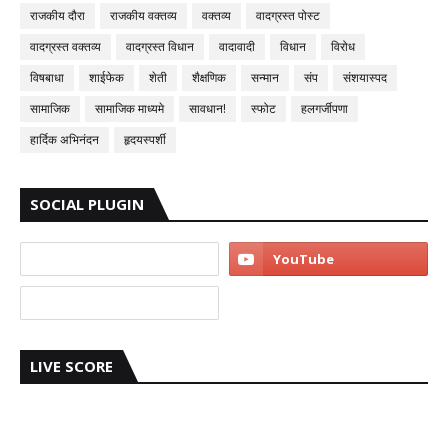
राजकीय दौरा
राजकीय वक्तव्य
वक्तव्य
वादग्रस्त पोस्ट
वादग्रस्त वक्तव्य
वादग्रस्त विधान
वादावादी
विधान
विरोध
विषबाधा
शाईफेक
शेती
शैक्षणिक
सन्मान
संप
संशयास्पद
सामाजिक
सामाजिक माध्यमे
सावधान!
स्फोट
हलगर्जीपणा
हार्दिक अभिनंदन
हृदयस्पर्शी
SOCIAL PLUGIN
LIVE SCORE