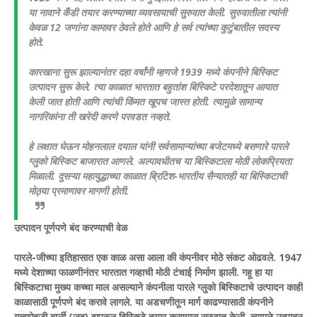
या नावाने कँडी तयार करण्याच्या व्यवसायाची सुरुवात केली. सुरुवातीला त्यांनी
केवळ 12 जणांना कामावर ठेवले होते आणि हे सर्व त्यांच्या कुटुंबातील सदस्य
होते.
कारखाना सुरू झाल्यानंतर दहा वर्षांनी म्हणजे 1939 मध्ये कंपनीने बिस्किट
उत्पादन सुरू केले. त्या काळात भारतात बहुतांश बिस्किटे परदेशातून आयात
केली जात होती आणि त्यांची किंमत खूपच जास्त होती. त्यामुळे सामान्य
नागरिकांना ती खरेदी करणे परवडत नव्हते.
हे लक्षात घेऊन मोहनलाल दयाल यांनी सर्वसामान्यांच्या बजेटमध्ये बसणारे पारले
ग्लुको बिस्किट बाजारात आणले. अल्पावधीतच या बिस्किटाला मोठी लोकप्रियता
मिळाली. दुसऱ्या महायुद्धाच्या काळात ब्रिटिश-भारतीय सैन्यातही या बिस्किटाची
मोठ्या प्रमाणावर मागणी होती.
उत्पादन पूर्णपणे बंद करण्याची वेळ
पारले-जीच्या इतिहासात एक काळ असा आला की कंपनीवर मोठे संकट ओढवले. 1947
मध्ये देशाच्या फाळणीनंतर भारतात गव्हाची मोठी टंचाई निर्माण झाली. गहू हा या
बिस्किटाचा मुख्य कच्चा माल असल्याने कंपनीला पारले ग्लुको बिस्किटाचे उत्पादन काही
काळासाठी पूर्णपणे बंद करावे लागले. या अडचणीतून मार्ग काढण्यासाठी कंपनीने
गव्हाऐवजी बार्ली (जव) वापरून बिस्किटे तयार करण्यास सुरुवात केली. त्यामुळे उत्पादन