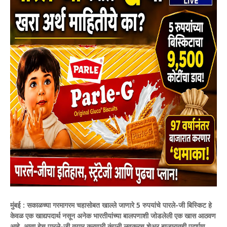
मुंबई :
सकाळच्या गरमागरम चहासोबत खाल्ले जाणारे 5 रुपयांचे पारले-जी बिस्किट हे
केवळ एक खाद्यपदार्थ नसून अनेक भारतीयांच्या बालपणाशी जोडलेली एक खास आठवण
आहे. आता हेच पारले-जी तयार करणारी कंपनी लवकरच शेअर बाजारातही पदार्पण