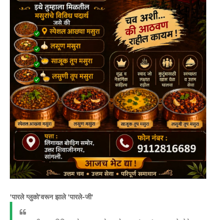
'पारले ग्लुको'वरून झाले 'पारले-जी'