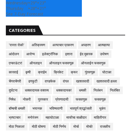
Wednesday
+
29°
+
23°
Thursday
+
28°
+
21°
See 7-Day Forecast
CATEGORIES
'रास्ता रोको'
अतिक्रमण
अत्याचार प्रकरण
अपहरण
आत्महत्या
आंदोलन
आरोग्य
इलेक्ट्रॉनिक
इशारा
ईद मुबारक
उपोषण
एन्काऊंटर!
ऑनलाइन
ऑनलाइन फसवणूक
ऑनलाईन फसवणुक
कारवाई
कृषी
क्राईम
क्रिकेट
क्रूर
गुंतवणूक
घोटाळा
चेंगराचेंगरी
ढगफुटी
दगडफेक
दंगल
दहशतवादी
दहशतवादी हल्ला
दुर्घटना
धक्कादायक वक्तव्य
धक्कादायक!
धमकी
निलंबन
निलंबित
निषेध
नोकरी
पुरस्कार
प्रेरणादायी
फसवणुक
फसवणूक
बॉम्बची धमकी
भयानक
भविष्यवाणी
भावपूर्ण श्रद्धांजली
भूकंप
भ्रष्टाचार
मनोरंजन
महाघोटाळा
माफीचा साक्षीदार
माहितीगार
मोठा निकाल!
मोठी घोषणा
मोठी निर्णय
मोर्चा
मोर्चा!
राजकीय