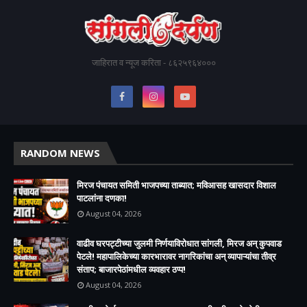
जाहिरात व न्यूज करिता - ८६२५९६४०००
RANDOM NEWS
मिरज पंचायत समिती भाजपच्या ताब्यात; मविआसह खासदार विशाल
पाटलांना दणका!
August 04, 2026
वाढीव घरपट्टीच्या जुलमी निर्णयाविरोधात सांगली, मिरज अन् कुपवाड
पेटले! महापालिकेच्या कारभारावर नागरिकांचा अन् व्यापाऱ्यांचा तीव्र
संताप; बाजारपेठांमधील व्यवहार ठप्प!​
August 04, 2026