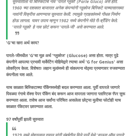
सुरुवातीला या बिस्किटाचे नाव 'पारले ग्लुको' (Parle Gluco) असे होते.
1960 च्या दशकात बाजारात अनेक कंपन्यांनी ग्लुकोज बिस्किटे याच्यासारख्या
नावांनी विक्रीस आणण्यास सुरुवात केली. त्यामुळे ग्राहकांमध्ये गोंधळ निर्माण
होऊ लागला. यावर उपाय म्हणून 1982 मध्ये कंपनीने मोठे री-ब्रँडिंग केले.
'पारले ग्लुको' हे नाव छोटं करून 'पारले-जी' असे करण्यात आले.
'G'चा खरा अर्थ काय?
पारले-जीमधील 'G'चा मूळ अर्थ 'ग्लुकोज' (Glucose) असा होता. मात्र पुढे
कंपनीने आपल्या प्रभावी मार्केटिंग मोहिमेद्वारे त्याचा अर्थ 'G for Genius' असा
लोकप्रिय केला. विशेषतः लहान मुलांमध्ये ही संकल्पना मोठ्या प्रमाणावर रुजवण्यात
कंपनीला यश आले.
याच काळात बिस्किटाच्या पॅकिंगमध्येही बदल करण्यात आला. पूर्वी वापरले जाणारे
पिवळ्या रंगाचे वॅक्स पेपर पॅकिंग बंद करून आज वापरला जाणारा प्लास्टिक रॅपर सुरू
करण्यात आला. तसेच आज सर्वांना परिचित असलेला छोट्या मुलीचा फोटोही याच
काळात पॅकेटवर छापण्यात आला.
97 वर्षांपूर्वी झाली सुरुवात
1929 मध्ये मोहनलाल दयाल यांनी मुंबईतील विले पार्ले येथे 'हाऊस ऑफ पारले'