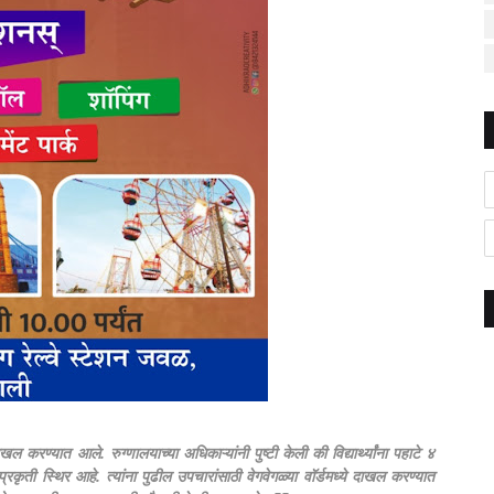
 करण्यात आले. रुग्णालयाच्या अधिकाऱ्यांनी पुष्टी केली की विद्यार्थ्यांना पहाटे ४
कृती स्थिर आहे. त्यांना पुढील उपचारांसाठी वेगवेगळ्या वॉर्डमध्ये दाखल करण्यात