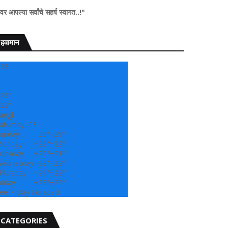
हर्ष स्वागत..!"
हवामान
28
29°
22°
angli
aturday, 08
unday
+
30°
+
23°
onday
+
29°
+
22°
uesday
+
29°
+
21°
ednesday
+
28°
+
22°
hursday
+
29°
+
22°
riday
+
28°
+
22°
ee 7-Day Forecast
CATEGORIES