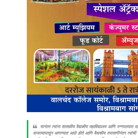
यानंतर त्यांना शासकीय वैद्यकीय महाविद्यालय आणि रुग्णालयात दाखल
वाजल्यापासून आणण्यात आले होते आणि वैद्यकीय तपासणीनंतर त्यांची प्र