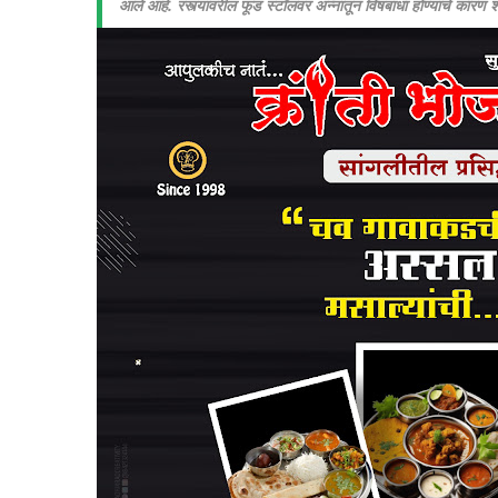
आले आहे. रस्त्यावरील फूड स्टॉलवर अन्नातून विषबाधा होण्याचे कारण