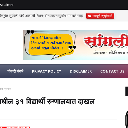
sclaimer
णुपंत सूर्यवंशी यांचे अकाली निधन; दोन लहान मुलींनी गमावले छत्र
भावपूर्ण श्रद्धांजली
नोकरी संदर्भ
PRIVACY POLICY
DISCLAIMER
CONTACT US
ालयात दाखल
डमधील ३१ विद्यार्थी रुग्णालयात दाखल