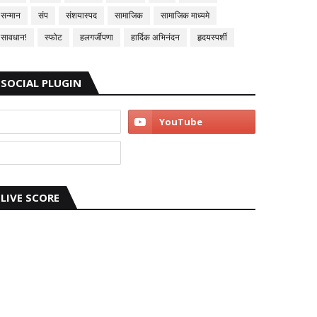
सन्मान
संप
संशयास्पद
सामाजिक
सामाजिक माध्यमे
सावधान!
स्फोट
हलगर्जीपणा
हार्दिक अभिनंदन
हृदयस्पर्शी
SOCIAL PLUGIN
LIVE SCORE