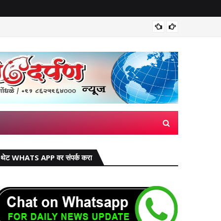
मिरज पंच
थेट WHATS APP वर संपर्क करा