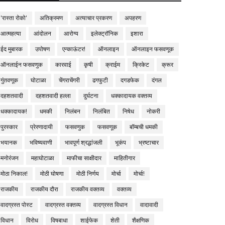
'रास्ता रोको'
अतिक्रमण
अत्याचार प्रकरण
अपहरण
आत्महत्या
आंदोलन
आरोग्य
इलेक्ट्रॉनिक
इशारा
ईद मुबारक
उपोषण
एन्काऊंटर!
ऑनलाइन
ऑनलाइन फसवणूक
ऑनलाईन फसवणुक
कारवाई
कृषी
क्राईम
क्रिकेट
क्रूर
गुंतवणूक
घोटाळा
चेंगराचेंगरी
ढगफुटी
दगडफेक
दंगल
दहशतवादी
दहशतवादी हल्ला
दुर्घटना
धक्कादायक वक्तव्य
धक्कादायक!
धमकी
निलंबन
निलंबित
निषेध
नोकरी
पुरस्कार
प्रेरणादायी
फसवणुक
फसवणूक
बॉम्बची धमकी
भयानक
भविष्यवाणी
भावपूर्ण श्रद्धांजली
भूकंप
भ्रष्टाचार
मनोरंजन
महाघोटाळा
माफीचा साक्षीदार
माहितीगार
मोठा निकाल!
मोठी घोषणा
मोठी निर्णय
मोर्चा
मोर्चा!
राजकीय
राजकीय दौरा
राजकीय वक्तव्य
वक्तव्य
वादग्रस्त पोस्ट
वादग्रस्त वक्तव्य
वादग्रस्त विधान
वादावादी
विधान
विरोध
विषबाधा
शाईफेक
शेती
शैक्षणिक