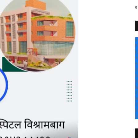
" सांगली दर्पण न्यूज वर आपल्या सर्वांचे स
+
°
C
+
+
S
S
S
M
T
W
T
F
S