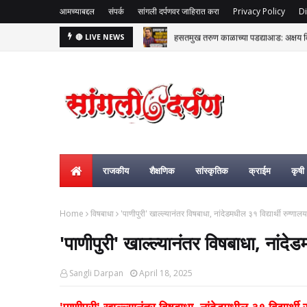
आमच्याबद्दल
संपर्क
सांगली दर्पणवर जाहिरात करा
Privacy Policy
Di
हसतमुख तरुण काळाच्या पडद्याआड: अक्षय विष्
🔴 LIVE NEWS
राजकीय
शैक्षणिक
सांस्कृतिक
क्राईम
कृषी
Home
विषबाधा
'पाणीपुरी' खाल्ल्यानंतर विषबाधा, नांदेडमधील ३१ विद्यार्थी रुग्ण
'पाणीपुरी' खाल्ल्यानंतर विषबाधा, नांदे
Sangli Darpan
April 18, 2025