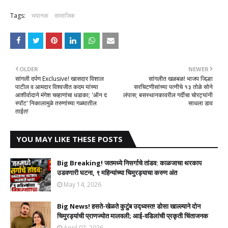
Tags:
भयानक
सामाजिक
OLDER
NEWER
सांगली दर्पण Exclusive! ​खासदार विशाल
सांगलीत खळबळ! भाजप जिल्हा
पाटील व आमदार विश्वजीत कदम यांच्या
सरचिटणीसांच्या पत्नीचे १३ तोळे सोने
आशीर्वादाने मंगेश चव्हाणांचा धडाका; 'ऑन द
लंपास; बसस्थानकावरील गर्दीचा चोरट्यांनी
स्पॉट' निकालामुळे तरुणांच्या गळ्यातील
साधला डाव
ताईत!
YOU MAY LIKE THESE POSTS
Big Breaking! जतमध्ये निसर्गाचे तांडव: काळजाचा थरकाप
उडवणारी घटना, ९ महिन्यांच्या चिमुरड्याचा करुण अंत
May 14, 2026
Big News! हसते-खेळते कुटुंब उद्ध्वस्त! डोसा खाल्ल्याने दोन
चिमुरड्यांची प्राणज्योत मालवली; आई-वडिलांची प्रकृती चिंताजनक
April 07, 2026