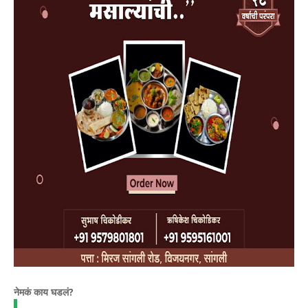
​नेमकं काय घडलं?