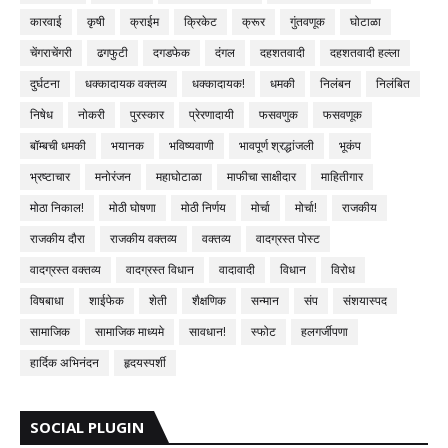
कारवाई
कृषी
क्राईम
क्रिकेट
क्रूर
गुंतवणूक
घोटाळा
चेंगराचेंगरी
ढगफुटी
दगडफेक
दंगल
दहशतवादी
दहशतवादी हल्ला
दुर्घटना
धक्कादायक वक्तव्य
धक्कादायक!
धमकी
निलंबन
निलंबित
निषेध
नोकरी
पुरस्कार
प्रेरणादायी
फसवणुक
फसवणूक
बॉम्बची धमकी
भयानक
भविष्यवाणी
भावपूर्ण श्रद्धांजली
भूकंप
भ्रष्टाचार
मनोरंजन
महाघोटाळा
माफीचा साक्षीदार
माहितीगार
मोठा निकाल!
मोठी घोषणा
मोठी निर्णय
मोर्चा
मोर्चा!
राजकीय
राजकीय दौरा
राजकीय वक्तव्य
वक्तव्य
वादग्रस्त पोस्ट
वादग्रस्त वक्तव्य
वादग्रस्त विधान
वादावादी
विधान
विरोध
विषबाधा
शाईफेक
शेती
शैक्षणिक
सन्मान
संप
संशयास्पद
सामाजिक
सामाजिक माध्यमे
सावधान!
स्फोट
हलगर्जीपणा
हार्दिक अभिनंदन
हृदयस्पर्शी
SOCIAL PLUGIN