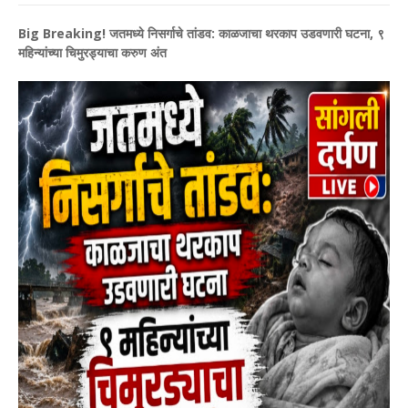
Big Breaking! जतमध्ये निसर्गाचे तांडव: काळजाचा थरकाप उडवणारी घटना, ९
महिन्यांच्या चिमुरड्याचा करुण अंत