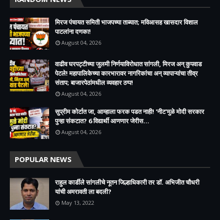
मिरज पंचायत समिती भाजपच्या ताब्यात; मविआसह खासदार विशाल
पाटलांना दणका!
August 04, 2026
वाढीव घरपट्टीच्या जुलमी निर्णयाविरोधात सांगली, मिरज अन् कुपवाड
पेटले! महापालिकेच्या कारभारावर नागरिकांचा अन् व्यापाऱ्यांचा तीव्र
संताप; बाजारपेठांमधील व्यवहार ठप्प!​
August 04, 2026
सुप्रीम कोर्टात जा, आम्हाला फरक पडत नाही! 'नीट'मुळे मोदी सरकार
पुन्हा संकटात? 6 विद्यार्थी आणणार जेरीस...
August 04, 2026
POPULAR NEWS
राहुल कार्डीले सांगलीचे नूतन जिल्हाधिकारी तर डॉ. अभिजीत चौधरी
यांची अमरावती ला बदली?
May 13, 2022