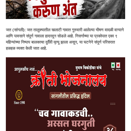
जत (सांगली):
जत तालुक्यातील खलाटी गावात गुरुवारी आलेल्या भीषण वादळी वाऱ्याने
आणि पावसाने संपूर्ण गावाला हादरवून सोडले आहे. निसर्गाच्या या प्रकोपात एका ९
महिन्यांच्या निष्पाप बालकाचा दुर्दैवी मृत्यू झाला असून, या घटनेने संपूर्ण परिसरात
हळहळ व्यक्त केली जात आहे.