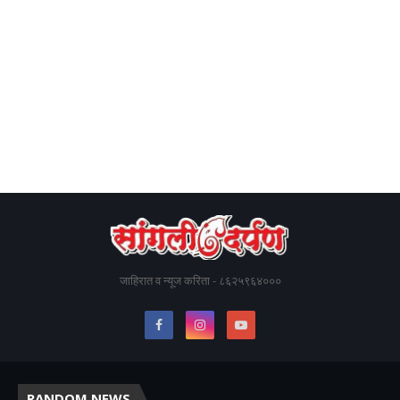
जाहिरात व न्यूज करिता - ८६२५९६४०००
RANDOM NEWS