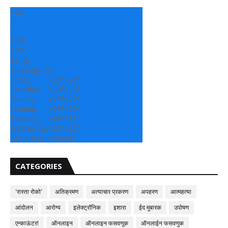
+
28
°
C
+
28°
+
22°
Sangli
Thursday, 06
Friday
+
29°
+
22°
Saturday
+
29°
+
23°
Sunday
+
29°
+
22°
Monday
+
29°
+
22°
Tuesday
+
29°
+
21°
Wednesday
+
29°
+
22°
See 7-Day Forecast
CATEGORIES
'रास्ता रोको'
अतिक्रमण
अत्याचार प्रकरण
अपहरण
आत्महत्या
आंदोलन
आरोग्य
इलेक्ट्रॉनिक
इशारा
ईद मुबारक
उपोषण
एन्काऊंटर!
ऑनलाइन
ऑनलाइन फसवणूक
ऑनलाईन फसवणुक