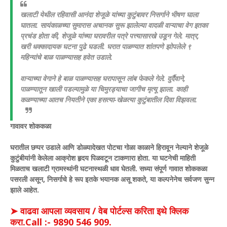
खलाटी येथील रहिवासी आनंदा शेजूळे यांच्या कुटुंबावर निसर्गाने भीषण घाला
घातला. सायंकाळच्या सुमारास अचानक सुरू झालेल्या वादळी वाऱ्याचा वेग इतका
प्रचंड होता की, शेजूळे यांच्या घरावरील पत्रे पत्त्यासारखे उडून गेले. मात्र,
खरी धक्कादायक घटना पुढे घडली. घरात पाळण्यात शांतपणे झोपलेले ९
महिन्यांचे बाळ पाळण्यासह हवेत उडाले.
​वाऱ्याच्या वेगाने हे बाळ पाळण्यासह घरापासून लांब फेकले गेले. दुर्दैवाने,
पाळण्यातून खाली पडल्यामुळे या चिमुरड्याचा जागीच मृत्यू झाला. काही
कळण्याच्या आतच नियतीने एका हसत्या-खेळत्या कुटुंबातील दिवा विझवला.
​गावावर शोककळा
घरातील छप्पर उडाले आणि डोळ्यादेखत पोटचा गोळा काळाने हिरावून नेल्याने शेजूळे
कुटुंबीयांनी केलेला आक्रोश हृदय पिळवटून टाकणारा होता. या घटनेची माहिती
मिळताच खलाटी ग्रामस्थांनी घटनास्थळी धाव घेतली. सध्या संपूर्ण गावात शोककळा
पसरली असून, निसर्गाचे हे रूप इतके भयानक असू शकते, या कल्पनेनेच सर्वजण सुन्न
झाले आहेत.
➤ वाढवा आपला व्यवसाय / वेब पोर्टल्स करिता इथे क्लिक
करा.Call :- 9890 546 909.