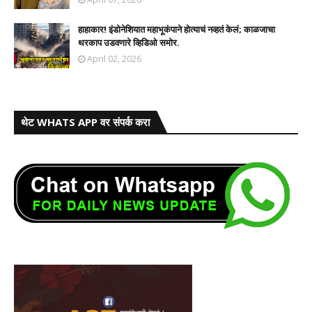
हाहाकार! इंडोनेशियात महाभूकंपाने होत्याचं नव्हतं केलं; काळजाचा
थरकाप उडवणारे व्हिडिओ समोर.
April 02, 2026
थेट WHATS APP वर संपर्क करा