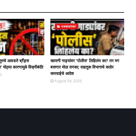
धक्कादायक!
तुमचे आवडते ब्रँड्स
खासगी गाड्यांवर 'पोलीस' लिहिलंय का? तर मग
' मोठ्या कारणामुळे विक्रीबंदी!
बसणार मोठा दणका; वाहतूक विभागाचे कठोर
कारवाईचे आदेश
6
August 04, 2026