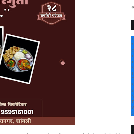
" सांगली दर्पण न्यूज वर आपल्या सर्वांचे सहर
+
°
C
+
+
S
T
F
S
S
M
T
W
S