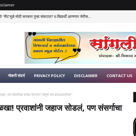
sclaimer
 'नीट'मुळे मोदी सरकार पुन्हा संकटात? 6 विद्यार्थी आणणार जेरीस...
नोकरी संदर्भ
PRIVACY POLICY
DISCLAIMER
CONTACT US
डलं, पण संसर्गाचा वणवा पेटणार? संपूर्ण जग हायअलर्टवर!"
ळखा! प्रवाशांनी जहाज सोडलं, पण संसर्गाचा
"