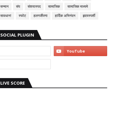
सन्मान
संप
संशयास्पद
सामाजिक
सामाजिक माध्यमे
सावधान!
स्फोट
हलगर्जीपणा
हार्दिक अभिनंदन
हृदयस्पर्शी
SOCIAL PLUGIN
LIVE SCORE