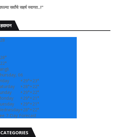
्ष स्वागत..!"
हवामान
28
28°
22°
angli
hursday, 06
riday
+
29°
+
23°
aturday
+
28°
+
22°
unday
+
29°
+
22°
onday
+
29°
+
21°
uesday
+
29°
+
21°
ednesday
+
28°
+
22°
ee 7-Day Forecast
CATEGORIES