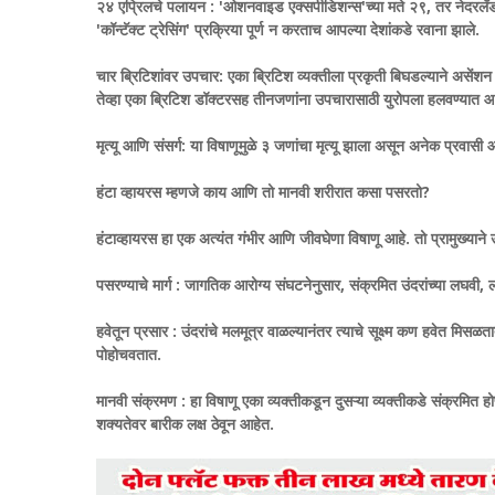
२४ एप्रिलचे पलायन : 'ओशनवाइड एक्सपीडिशन्स'च्या मते २९, तर नेदरलँड 
'कॉन्टॅक्ट ट्रेसिंग' प्रक्रिया पूर्ण न करताच आपल्या देशांकडे रवाना झाले.
चार ब्रिटिशांवर उपचार: एका ब्रिटिश व्यक्तीला प्रकृती बिघडल्याने असेंश
तेव्हा एका ब्रिटिश डॉक्टरसह तीनजणांना उपचारासाठी युरोपला हलवण्यात 
मृत्यू आणि संसर्ग: या विषाणूमुळे ३ जणांचा मृत्यू झाला असून अनेक प्रवासी 
हंटा व्हायरस म्हणजे काय आणि तो मानवी शरीरात कसा पसरतो?
हंटाव्हायरस हा एक अत्यंत गंभीर आणि जीवघेणा विषाणू आहे. तो प्रामुख्याने उ
पसरण्याचे मार्ग : जागतिक आरोग्य संघटनेनुसार, संक्रमित उंदरांच्या लघवी, ला
हवेतून प्रसार : उंदरांचे मलमूत्र वाळल्यानंतर त्याचे सूक्ष्म कण हवेत मिसळता
पोहोचवतात.
मानवी संक्रमण : हा विषाणू एका व्यक्तीकडून दुसऱ्या व्यक्तीकडे संक्रमित हो
शक्यतेवर बारीक लक्ष ठेवून आहेत.