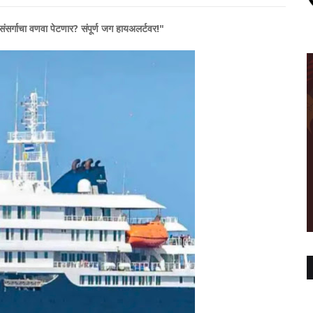
ंसर्गाचा वणवा पेटणार? संपूर्ण जग हायअलर्टवर!"