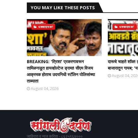
YOU MAY LIKE THESE POSTS
धक्कादायक!
धक्कादायक!
BREAKING: 'त्रिशा' प्रकरणावरून
दारूचे चाहते शॉक! 
तामिळनाडूत हायव्होल्टेज ड्रामा! सीएम विजय
बाजारातून गायब; 'या
आक्रमक होताच उदयनिधी स्टॅलिन पोलिसांच्या
August 04, 202
ताब्यात!
August 04, 2026
जाहिरात व न्यूज करिता - ८६२५९६४०००