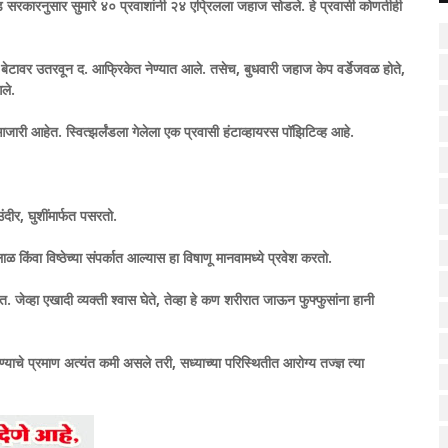
सरकारनुसार सुमारे ४० प्रवाशांनी २४ एप्रिलला जहाज सोडले. हे प्रवासी कोणतीही
न बेटावर उतरवून द. आफ्रिकेत नेण्यात आले. तसेच, बुधवारी जहाज केप वर्डेजवळ होते,
आले.
आजारी आहेत. स्वित्झर्लंडला गेलेला एक प्रवासी हंटाव्हायरस पॉझिटिव्ह आहे.
ंदीर, घुशींमार्फत पसरतो.
ळ किंवा विष्ठेच्या संपर्कात आल्यास हा विषाणू मानवामध्ये प्रवेश करतो.
त. जेव्हा एखादी व्यक्ती श्वास घेते, तेव्हा हे कण शरीरात जाऊन फुफ्फुसांना हानी
ण्याचे प्रमाण अत्यंत कमी असले तरी, सध्याच्या परिस्थितीत आरोग्य तज्ज्ञ त्या