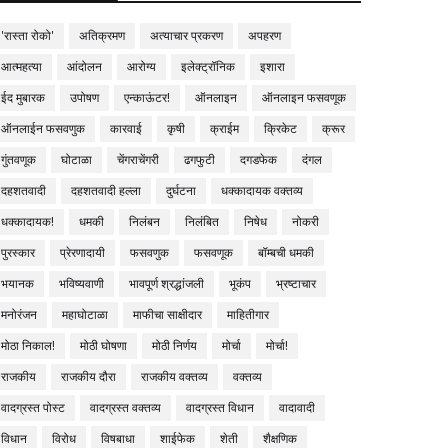
'रास्ता रोको'
अतिक्रमण
अत्याचार प्रकरण
अपहरण
आत्महत्या
आंदोलन
आरोग्य
इलेक्ट्रॉनिक
इशारा
ईद मुबारक
उपोषण
एन्काऊंटर!
ऑनलाइन
ऑनलाइन फसवणूक
ऑनलाईन फसवणुक
कारवाई
कृषी
क्राईम
क्रिकेट
क्रूर
गुंतवणूक
घोटाळा
चेंगराचेंगरी
ढगफुटी
दगडफेक
दंगल
दहशतवादी
दहशतवादी हल्ला
दुर्घटना
धक्कादायक वक्तव्य
धक्कादायक!
धमकी
निलंबन
निलंबित
निषेध
नोकरी
पुरस्कार
प्रेरणादायी
फसवणुक
फसवणूक
बॉम्बची धमकी
भयानक
भविष्यवाणी
भावपूर्ण श्रद्धांजली
भूकंप
भ्रष्टाचार
मनोरंजन
महाघोटाळा
माफीचा साक्षीदार
माहितीगार
मोठा निकाल!
मोठी घोषणा
मोठी निर्णय
मोर्चा
मोर्चा!
राजकीय
राजकीय दौरा
राजकीय वक्तव्य
वक्तव्य
वादग्रस्त पोस्ट
वादग्रस्त वक्तव्य
वादग्रस्त विधान
वादावादी
विधान
विरोध
विषबाधा
शाईफेक
शेती
शैक्षणिक