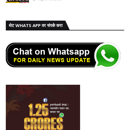
थेट WHATS APP वर संपर्क करा