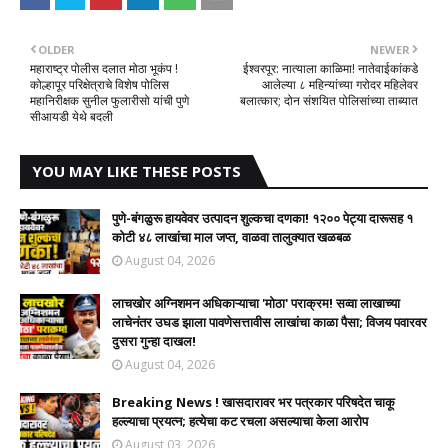
OLDER
NEWER
महाराष्ट्र पोलीस दलात मोठा भूकंप !
ईश्वरपूर: नात्याला काळिमा! नातेवाईकांकडे
कोल्हापूर परिक्षेत्राचे विशेष पोलिस
आलेल्या ८ महिन्यांच्या गरोदर महिलेवर
महानिरीक्षक सुनील फुलारीसो यांची पुणे
बलात्कार; दोन संशयित पोलिसांच्या ताब्यात
सीआयडी येथे बदली
YOU MAY LIKE THESE POSTS
पुणे-बंगळुरू हायवेवर उत्पादन शुल्कचा दणका! १२०० पेट्या दारूसह १
कोटी ४८ लाखांचा माल जप्त, वाळवा तालुक्यात खळबळ
August 04, 2026
लाचखोर अग्निशमन अधिकाऱ्याचा 'मोठा' पराक्रम! सव्वा लाखाच्या
लाचेनंतर उघड झाला पावणेसत्तावीस लाखांचा काळा पैसा; विजय पवारवर
दुसरा गुन्हा दाखल!​
August 04, 2026
Breaking News ! खासदारावर भर पत्रकार परिषदेत चाकू
हल्ल्याचा प्रयत्न; हत्येचा कट रचला असल्याचा केला आरोप
August 03, 2026