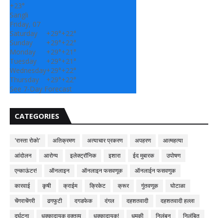
+
23°
Sangli
Friday, 07
Saturday
+
29°
+
22°
Sunday
+
29°
+
22°
Monday
+
29°
+
21°
Tuesday
+
29°
+
21°
Wednesday
+
29°
+
22°
Thursday
+
29°
+
22°
See 7-Day Forecast
CATEGORIES
'रास्ता रोको'
अतिक्रमण
अत्याचार प्रकरण
अपहरण
आत्महत्या
आंदोलन
आरोग्य
इलेक्ट्रॉनिक
इशारा
ईद मुबारक
उपोषण
एन्काऊंटर!
ऑनलाइन
ऑनलाइन फसवणूक
ऑनलाईन फसवणुक
कारवाई
कृषी
क्राईम
क्रिकेट
क्रूर
गुंतवणूक
घोटाळा
चेंगराचेंगरी
ढगफुटी
दगडफेक
दंगल
दहशतवादी
दहशतवादी हल्ला
दुर्घटना
धक्कादायक वक्तव्य
धक्कादायक!
धमकी
निलंबन
निलंबित