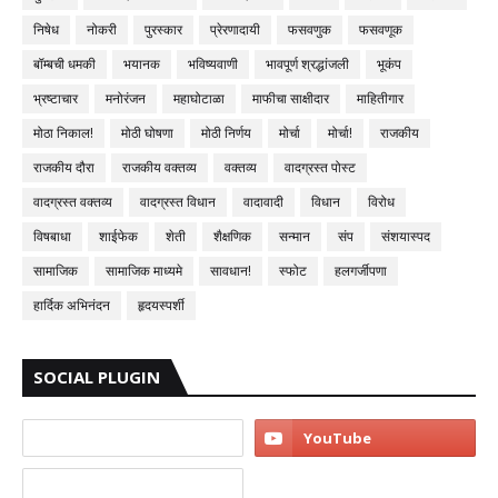
निषेध
नोकरी
पुरस्कार
प्रेरणादायी
फसवणुक
फसवणूक
बॉम्बची धमकी
भयानक
भविष्यवाणी
भावपूर्ण श्रद्धांजली
भूकंप
भ्रष्टाचार
मनोरंजन
महाघोटाळा
माफीचा साक्षीदार
माहितीगार
मोठा निकाल!
मोठी घोषणा
मोठी निर्णय
मोर्चा
मोर्चा!
राजकीय
राजकीय दौरा
राजकीय वक्तव्य
वक्तव्य
वादग्रस्त पोस्ट
वादग्रस्त वक्तव्य
वादग्रस्त विधान
वादावादी
विधान
विरोध
विषबाधा
शाईफेक
शेती
शैक्षणिक
सन्मान
संप
संशयास्पद
सामाजिक
सामाजिक माध्यमे
सावधान!
स्फोट
हलगर्जीपणा
हार्दिक अभिनंदन
हृदयस्पर्शी
SOCIAL PLUGIN