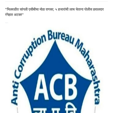
"भिलवडीत सांगली एसीबीचा मोठा दणका; ५ हजारांची लाच घेताना पोलीस हवालदार
रंगेहात अटक!"