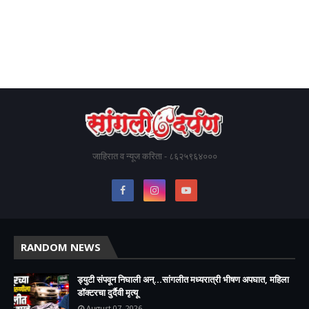
जाहिरात व न्यूज करिता - ८६२५९६४०००
RANDOM NEWS
ड्युटी संपवून निघाली अन्...सांगलीत मध्यरात्री भीषण अपघात, महिला
डॉक्टरचा दुर्दैवी मृत्यू
August 07, 2026