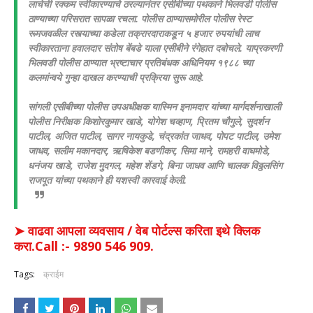
लाचेची रक्कम स्वीकारण्याचे ठरल्यानंतर एसीबीच्या पथकाने भिलवडी पोलीस
ठाण्याच्या परिसरात सापळा रचला. पोलीस ठाण्यासमोरील पोलीस रेस्ट
रूमजवळील रस्त्याच्या कडेला तक्रारदाराकडून ५ हजार रुपयांची लाच
स्वीकारताना हवालदार संतोष बेंबडे याला एसीबीने रंगेहात दबोचले. याप्रकरणी
भिलवडी पोलीस ठाण्यात भ्रष्टाचार प्रतिबंधक अधिनियम १९८८ च्या
कलमांन्वये गुन्हा दाखल करण्याची प्रक्रिया सुरू आहे.
सांगली एसीबीच्या पोलीस उपअधीक्षक यास्मिन इनामदार यांच्या मार्गदर्शनाखाली
पोलीस निरीक्षक किशोरकुमार खाडे, योगेश चव्हाण, प्रितम चौगुले, सुदर्शन
पाटील, अजित पाटील, सागर नायकुडे, चंद्रकांत जाधव, पोपट पाटील, उमेश
जाधव, सलीम मकानदार, ऋषिकेश बडणीकर, सिमा माने, रामहरी वाघमोडे,
धनंजय खाडे, राजेश मुदगल, महेश शेंडगे, बिना जाधव आणि चालक विठ्ठलसिंग
राजपूत यांच्या पथकाने ही यशस्वी कारवाई केली.
➤ वाढवा आपला व्यवसाय / वेब पोर्टल्स करिता इथे क्लिक
करा.Call :- 9890 546 909.
Tags:
क्राईम