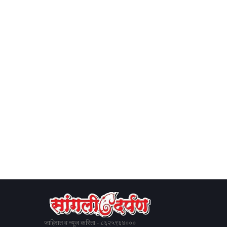
जाहिरात व न्यूज करिता - ८६२५९६४०००