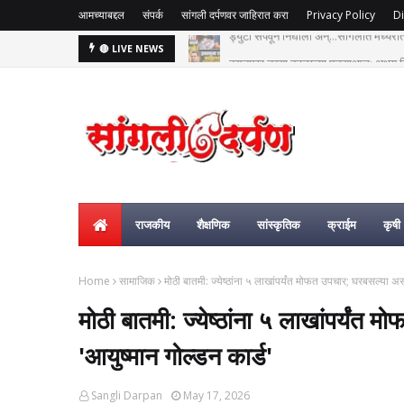
आमच्याबद्दल
संपर्क
सांगली दर्पणवर जाहिरात करा
Privacy Policy
Di
हसतमुख तरुण काळाच्या पडद्याआड: अक्षय विष्
🔴 LIVE NEWS
राजकीय
शैक्षणिक
सांस्कृतिक
क्राईम
कृषी
Home
सामाजिक
मोठी बातमी: ज्येष्ठांना ५ लाखांपर्यंत मोफत उपचार; घरबसल्या 
मोठी बातमी: ज्येष्ठांना ५ लाखांपर्य
'आयुष्मान गोल्डन कार्ड'
Sangli Darpan
May 17, 2026