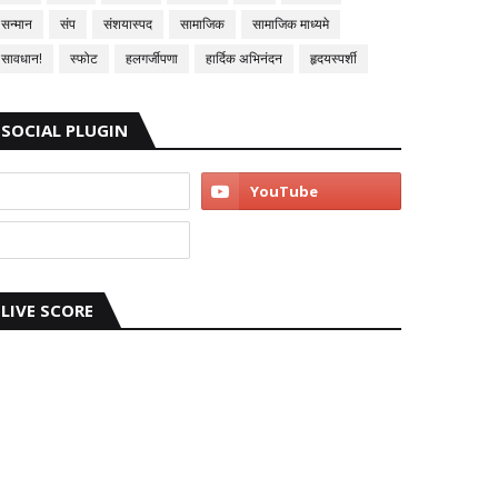
सन्मान
संप
संशयास्पद
सामाजिक
सामाजिक माध्यमे
सावधान!
स्फोट
हलगर्जीपणा
हार्दिक अभिनंदन
हृदयस्पर्शी
SOCIAL PLUGIN
LIVE SCORE