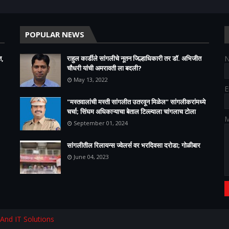
POPULAR NEWS
त,
राहुल कार्डीले सांगलीचे नूतन जिल्हाधिकारी तर डॉ. अभिजीत
चौधरी यांची अमरावती ला बदली?
May 13, 2022
E
"मस्तवालांची मस्ती सांगलीत उतरवून मिळेल" सांगलीकरांमध्ये
चर्चा; सिंघम अधिकाऱ्याचा बेताल टिल्ल्याला चांगलाच टोला
M
September 01, 2024
सांगलीतील रिलायन्स ज्वेलर्स वर भरदिवसा दरोडा; गोळीबार
June 04, 2023
 And IT Solutions