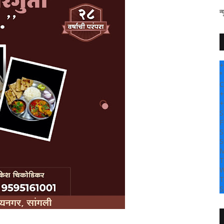
" सांगली दर्पण न्यूज वर आपल्य
+
°
C
+
+
S
F
S
S
M
T
W
T
S