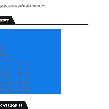
ा सर्वांचे सहर्ष स्वागत..!"
हवामान
28
29°
23°
angli
riday, 07
aturday
+
29°
+
22°
unday
+
30°
+
22°
onday
+
29°
+
21°
uesday
+
29°
+
22°
ednesday
+
29°
+
22°
hursday
+
29°
+
22°
ee 7-Day Forecast
CATEGORIES