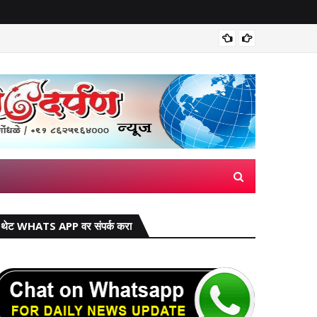
मिरज पंच
थेट WHATS APP वर संपर्क करा