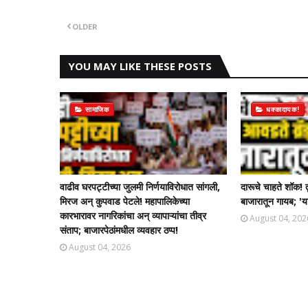
OLDER
YOU MAY LIKE THESE POSTS
सामाजिक
धक्कादायक!
वाढीव घरपट्टीच्या जुलमी निर्णयाविरोधात सांगली,
दारूचे चाहते शॉक! 
मिरज अन् कुपवाड पेटले! महापालिकेच्या
बाजारातून गायब; 'या
कारभारावर नागरिकांचा अन् व्यापाऱ्यांचा तीव्र
August 04, 202
संताप; बाजारपेठांमधील व्यवहार ठप्प!​
August 04, 2026