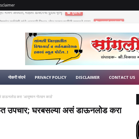
sclaimer
णुपंत सूर्यवंशी यांचे अकाली निधन; दोन लहान मुलींनी गमावले छत्र
भावपूर्ण श्रद्धांजली
नोकरी संदर्भ
PRIVACY POLICY
DISCLAIMER
CONTACT US
असं डाऊनलोड करा 'आयुष्मान गोल्डन कार्ड'
ंत मोफत उपचार; घरबसल्या असं डाऊनलोड करा