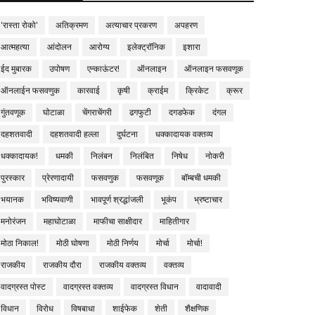
'रास्ता रोको'
अतिक्रमण
अत्याचार प्रकरण
अपहरण
आत्महत्या
आंदोलन
आरोग्य
इलेक्ट्रॉनिक
इशारा
ईद मुबारक
उपोषण
एन्काऊंटर!
ऑनलाइन
ऑनलाइन फसवणूक
ऑनलाईन फसवणुक
कारवाई
कृषी
क्राईम
क्रिकेट
क्रूर
गुंतवणूक
घोटाळा
चेंगराचेंगरी
ढगफुटी
दगडफेक
दंगल
दहशतवादी
दहशतवादी हल्ला
दुर्घटना
धक्कादायक वक्तव्य
धक्कादायक!
धमकी
निलंबन
निलंबित
निषेध
नोकरी
पुरस्कार
प्रेरणादायी
फसवणुक
फसवणूक
बॉम्बची धमकी
भयानक
भविष्यवाणी
भावपूर्ण श्रद्धांजली
भूकंप
भ्रष्टाचार
मनोरंजन
महाघोटाळा
माफीचा साक्षीदार
माहितीगार
मोठा निकाल!
मोठी घोषणा
मोठी निर्णय
मोर्चा
मोर्चा!
राजकीय
राजकीय दौरा
राजकीय वक्तव्य
वक्तव्य
वादग्रस्त पोस्ट
वादग्रस्त वक्तव्य
वादग्रस्त विधान
वादावादी
विधान
विरोध
विषबाधा
शाईफेक
शेती
शैक्षणिक