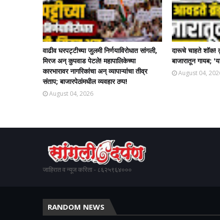
वाढीव घरपट्टीच्या जुलमी निर्णयाविरोधात सांगली,
दारूचे चाहते शॉक! 
मिरज अन् कुपवाड पेटले! महापालिकेच्या
बाजारातून गायब; 'या
कारभारावर नागरिकांचा अन् व्यापाऱ्यांचा तीव्र
August 04, 202
संताप; बाजारपेठांमधील व्यवहार ठप्प!​
August 04, 2026
जाहिरात व न्यूज करिता - ८६२५९६४०००
RANDOM NEWS