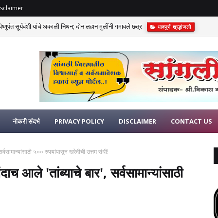
sclaimer
णुपंत सूर्यवंशी यांचे अकाली निधन; दोन लहान मुलींनी गमावले छत्र
भावपूर्ण श्रद्धांजली
विआसह खासदार विशाल पाटलांना दणका!
राजकीय
नोकरी संदर्भ
PRIVACY POLICY
DISCLAIMER
CONTACT US
 सर्वसामान्यांसाठी ५०० रुपयांपासून खरेदीची उत्तम संधी!
दाच आले 'तांब्याचे बार', सर्वसामान्यांसाठी