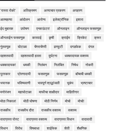
'रास्ता रोको'
अतिक्रमण
अत्याचार प्रकरण
अपहरण
आत्महत्या
आंदोलन
आरोग्य
इलेक्ट्रॉनिक
इशारा
ईद मुबारक
उपोषण
एन्काऊंटर!
ऑनलाइन
ऑनलाइन फसवणूक
ऑनलाईन फसवणुक
कारवाई
कृषी
क्राईम
क्रिकेट
क्रूर
गुंतवणूक
घोटाळा
चेंगराचेंगरी
ढगफुटी
दगडफेक
दंगल
दहशतवादी
दहशतवादी हल्ला
दुर्घटना
धक्कादायक वक्तव्य
धक्कादायक!
धमकी
निलंबन
निलंबित
निषेध
नोकरी
पुरस्कार
प्रेरणादायी
फसवणुक
फसवणूक
बॉम्बची धमकी
भयानक
भविष्यवाणी
भावपूर्ण श्रद्धांजली
भूकंप
भ्रष्टाचार
मनोरंजन
महाघोटाळा
माफीचा साक्षीदार
माहितीगार
मोठा निकाल!
मोठी घोषणा
मोठी निर्णय
मोर्चा
मोर्चा!
राजकीय
राजकीय दौरा
राजकीय वक्तव्य
वक्तव्य
वादग्रस्त पोस्ट
वादग्रस्त वक्तव्य
वादग्रस्त विधान
वादावादी
विधान
विरोध
विषबाधा
शाईफेक
शेती
शैक्षणिक