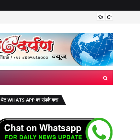
वाढीव घरप
थेट WHATS APP वर संपर्क करा