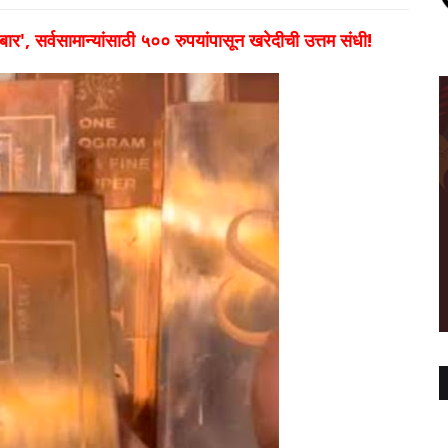
 बार', सर्वसामान्यांसाठी ५०० रुपयांपासून खरेदीची उत्तम संधी!