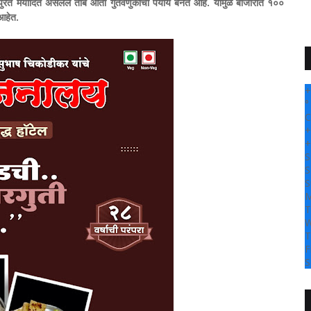
पुरते मर्यादित असलेले तांबे आता गुंतवणुकीचा पर्याय बनत आहे. यामुळे बाजारात १००
 आहेत.
+
°
C
+
+
S
S
S
M
T
W
T
F
S