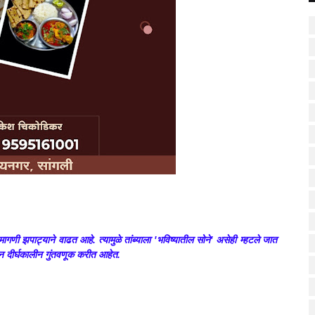
 मागणी झपाट्याने वाढत आहे. त्यामुळे तांब्याला 'भविष्यातील सोने' असेही म्हटले जात
ून दीर्घकालीन गुंतवणूक करीत आहेत.