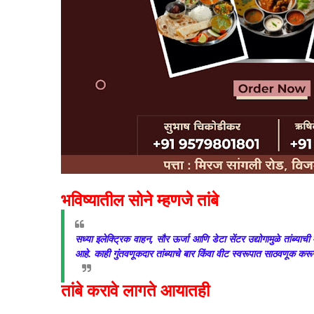
भविष्यातील सोने म्हणजे तांबे
सध्या इलेक्ट्रिक वाहन, सौर ऊर्जा आणि डेटा सेंटर उद्योगामुळे तांब्याची
आहे. काही गुंतवणूकदार तांब्याचे बार किंवा वीट स्वरूपात साठवणूक कर
तांबे करावे लागते आयातही