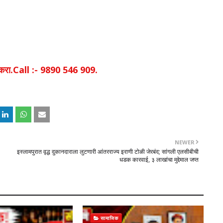
िक करा.Call :- 9890 546 909.
NEWER
इस्लामपुरात वृद्ध दुकानदाराला लुटणारी आंतरराज्य इराणी टोळी जेरबंद; सांगली एलसीबीची
धडक कारवाई, ३ लाखांचा मुद्देमाल जप्त​
सामाजिक