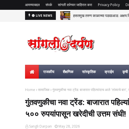
आमच्याबद्दल
संपर्क
सांगली दर्पणवर जाहिरात करा
Privacy Policy
Di
हसतमुख तरुण काळाच्या पडद्याआड: अक्षय विष्
🔴 LIVE NEWS
मिरज पंचायत समिती भाजपच्या ताब्यात; म
राजकीय
शैक्षणिक
सांस्कृतिक
क्राईम
कृषी
Home
सामाजिक
गुंतवणुकीचा नवा ट्रेंड: बाजारात पहिल्यांदाच आले 'तांब्याचे बार',
गुंतवणुकीचा नवा ट्रेंड: बाजारात पहिल्यां
५०० रुपयांपासून खरेदीची उत्तम संधी!
Sangli Darpan
May 28, 2026