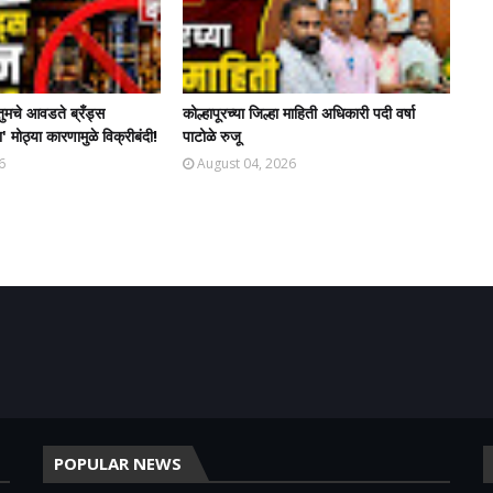
तुमचे आवडते ब्रँड्स
कोल्हापूरच्या जिल्हा माहिती अधिकारी पदी वर्षा
' मोठ्या कारणामुळे विक्रीबंदी!
पाटोळे रुजू
6
August 04, 2026
POPULAR NEWS