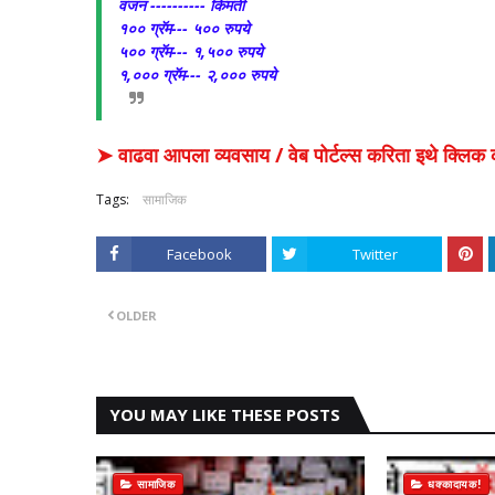
वजन ---------- किमती
१०० ग्रॅम--- ५०० रुपये
५०० ग्रॅम--- १,५०० रुपये
१,००० ग्रॅम--- २,००० रुपये
➤ वाढवा आपला व्यवसाय / वेब पोर्टल्स करिता इथे क्ल
Tags:
सामाजिक
Facebook
Twitter
OLDER
YOU MAY LIKE THESE POSTS
सामाजिक
धक्कादायक!