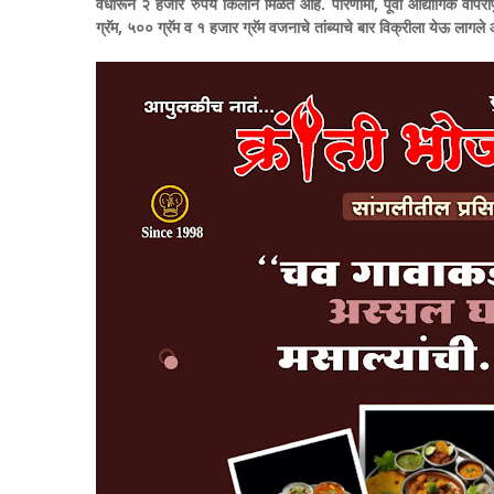
वधारून २ हजार रुपये किलोने मिळत आहे. परिणामी, पूर्वी औद्योगिक वापरा
ग्रॅम, ५०० ग्रॅम व १ हजार ग्रॅम वजनाचे तांब्याचे बार विक्रीला येऊ लागले