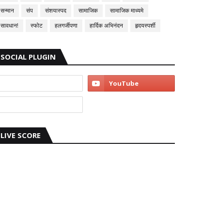
सन्मान
संप
संशयास्पद
सामाजिक
सामाजिक माध्यमे
सावधान!
स्फोट
हलगर्जीपणा
हार्दिक अभिनंदन
हृदयस्पर्शी
SOCIAL PLUGIN
LIVE SCORE