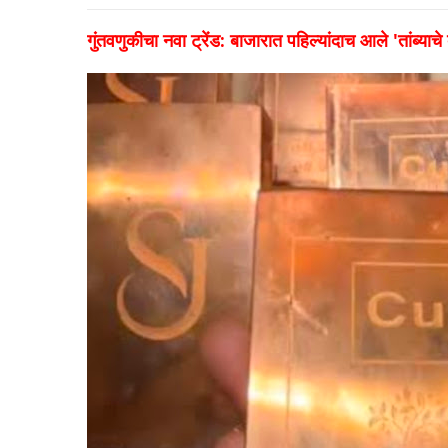
गुंतवणुकीचा नवा ट्रेंड: बाजारात पहिल्यांदाच आले 'तांब्याचे