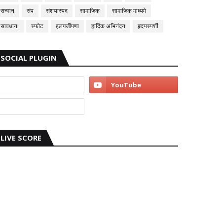
सन्मान
संप
संशयास्पद
सामाजिक
सामाजिक माध्यमे
सावधान!
स्फोट
हलगर्जीपणा
हार्दिक अभिनंदन
हृदयस्पर्शी
SOCIAL PLUGIN
LIVE SCORE