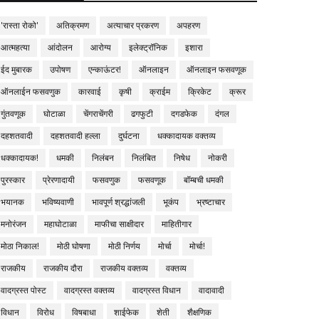
'रास्ता रोको'
अतिक्रमण
अत्याचार प्रकरण
अपहरण
आत्महत्या
आंदोलन
आरोग्य
इलेक्ट्रॉनिक
इशारा
ईद मुबारक
उपोषण
एन्काऊंटर!
ऑनलाइन
ऑनलाइन फसवणूक
ऑनलाईन फसवणुक
कारवाई
कृषी
क्राईम
क्रिकेट
क्रूर
गुंतवणूक
घोटाळा
चेंगराचेंगरी
ढगफुटी
दगडफेक
दंगल
दहशतवादी
दहशतवादी हल्ला
दुर्घटना
धक्कादायक वक्तव्य
धक्कादायक!
धमकी
निलंबन
निलंबित
निषेध
नोकरी
पुरस्कार
प्रेरणादायी
फसवणुक
फसवणूक
बॉम्बची धमकी
भयानक
भविष्यवाणी
भावपूर्ण श्रद्धांजली
भूकंप
भ्रष्टाचार
मनोरंजन
महाघोटाळा
माफीचा साक्षीदार
माहितीगार
मोठा निकाल!
मोठी घोषणा
मोठी निर्णय
मोर्चा
मोर्चा!
राजकीय
राजकीय दौरा
राजकीय वक्तव्य
वक्तव्य
वादग्रस्त पोस्ट
वादग्रस्त वक्तव्य
वादग्रस्त विधान
वादावादी
विधान
विरोध
विषबाधा
शाईफेक
शेती
शैक्षणिक