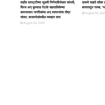
वाढीव घरपट्टीच्या जुलमी निर्णयाविरोधात सांगली,
दारूचे चाहते शॉक! 
मिरज अन् कुपवाड पेटले! महापालिकेच्या
बाजारातून गायब; 'या
कारभारावर नागरिकांचा अन् व्यापाऱ्यांचा तीव्र
August 04, 202
संताप; बाजारपेठांमधील व्यवहार ठप्प!​
August 04, 2026