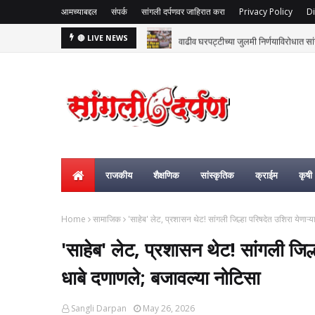
आमच्याबद्दल
संपर्क
सांगली दर्पणवर जाहिरात करा
Privacy Policy
Di
वाढीव घरपट्टीच्या जुलमी निर्णयाविरोधात सां
🔴 LIVE NEWS
राजकीय
शैक्षणिक
सांस्कृतिक
क्राईम
कृषी
Home
सामाजिक
'साहेब' लेट, प्रशासन थेट! सांगली जिल्हा परिषदेत उशिरा येणाऱ्य
'साहेब' लेट, प्रशासन थेट! सांगली जिल्
धाबे दणाणले; बजावल्या नोटिसा
Sangli Darpan
May 26, 2026