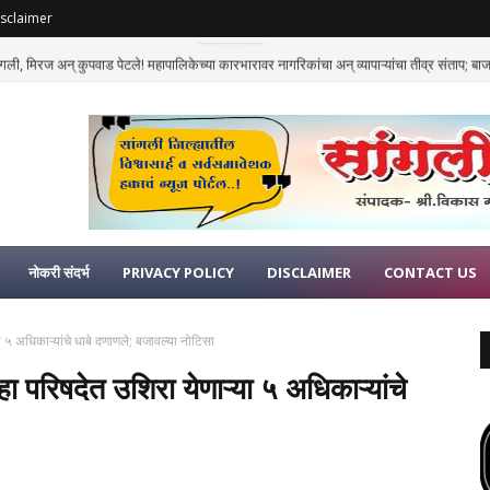
sclaimer
गली, मिरज अन् कुपवाड पेटले! महापालिकेच्या कारभारावर नागरिकांचा अन् व्यापाऱ्यांचा तीव्र संताप; बाजार
नोकरी संदर्भ
PRIVACY POLICY
DISCLAIMER
CONTACT US
ा ५ अधिकाऱ्यांचे धाबे दणाणले; बजावल्या नोटिसा
हा परिषदेत उशिरा येणाऱ्या ५ अधिकाऱ्यांचे