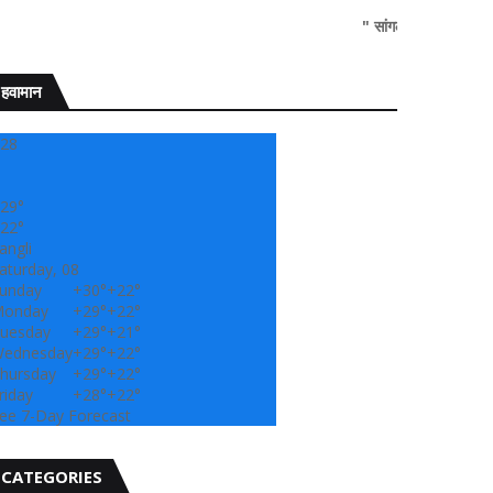
" सांगली दर्पण न्यूज वर आपल्या सर्वांचे 
हवामान
28
29°
22°
angli
aturday, 08
unday
+
30°
+
22°
onday
+
29°
+
22°
uesday
+
29°
+
21°
ednesday
+
29°
+
22°
hursday
+
29°
+
22°
riday
+
28°
+
22°
ee 7-Day Forecast
CATEGORIES