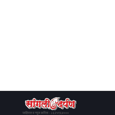
जाहिरात व न्यूज करिता - ८६२५९६४०००