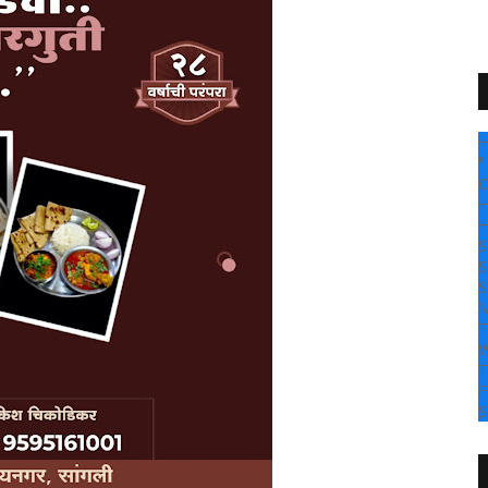
+
°
C
+
+
S
S
S
M
T
W
T
F
S