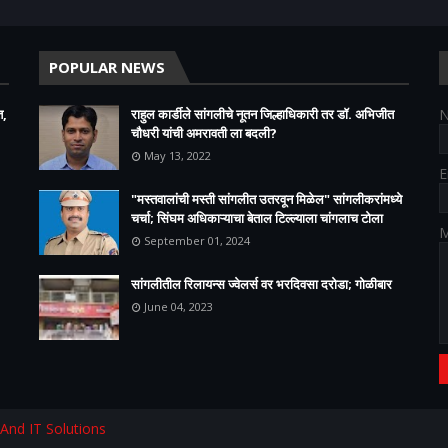
POPULAR NEWS
त,
राहुल कार्डीले सांगलीचे नूतन जिल्हाधिकारी तर डॉ. अभिजीत
चौधरी यांची अमरावती ला बदली?
May 13, 2022
E
"मस्तवालांची मस्ती सांगलीत उतरवून मिळेल" सांगलीकरांमध्ये
चर्चा; सिंघम अधिकाऱ्याचा बेताल टिल्ल्याला चांगलाच टोला
M
September 01, 2024
सांगलीतील रिलायन्स ज्वेलर्स वर भरदिवसा दरोडा; गोळीबार
June 04, 2023
 And IT Solutions