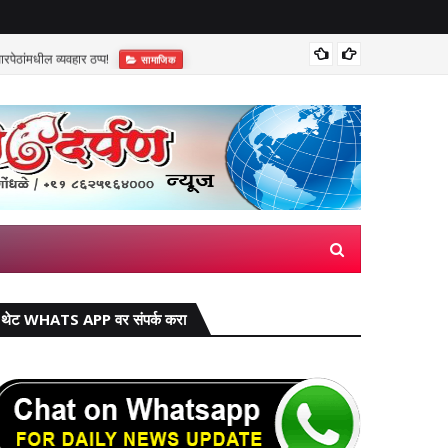
पेठांमधील व्यवहार ठप्प!​
सुप्रीम 
सामाजिक
थेट WHATS APP वर संपर्क करा